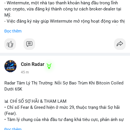
nguồn để xác định rõ ý đồ.
- Wintermute, một nhà tạo thanh khoản hàng đầu trong lĩnh
vực crypto, vừa đăng ký thành công tư cách broker‑dealer tại
Lời khuyên: Nhà đầu tư nhỏ lẻ nên thận trọng, tránh hành động
Mỹ.
theo cảm xúc. Quan sát diễn biến giá trong 24-48 giờ tới. Nếu
- Việc đăng ký này giúp Wintermute mở rộng hoạt động vào thị
giá không phản ứng mạnh, khả năng cao là chuyển ví nội bộ, ít
trường chứng khoán tokenized, một lĩnh vực đang phát triển
Đọc thêm
tác động đến thị trường. Chỉ vào lệnh khi có xác nhận xu
nhanh chóng ở Hoa Kỳ.
hướng rõ ràng.
- Với tư cách là broker‑dealer, công ty có thể cung cấp dịch vụ
giao dịch, sàn giao dịch và thanh toán cho các tài sản
#317btc
#20triệuusd
#mempool
#chuyểnsàn
#áplựcbán
tokenized, đồng thời tuân thủ quy định của SEC.
- Đây là bước chiến lược nhằm tận dụng cơ hội tăng trưởng của
thị trường tokenized và củng cố vị thế của Wintermute trong
Coin Radar
ngành tài chính kỹ thuật số.
45 m
#binancesquare
#cryptonews
#wintermute
#brokerdealer
Radar Tâm Lý Thị Trường: Nỗi Sợ Bao Trùm Khi Bitcoin Coiled
#tokenizedsecurities
#usregulation
Dưới 65K
$btc $eth
📊 CHỈ SỐ SỢ HÃI & THAM LAM
• Chỉ số Fear & Greed hiện ở mức 29, thuộc trạng thái Sợ hãi
#vlikevn
#titanbot
(Fear).
• Tâm lý chung của nhà đầu tư đang khá tiêu cực, phản ánh sự
📰 Nguồn: Cointelegraph
thận trọng cao độ trước các biến động thị trường.
Đọc thêm