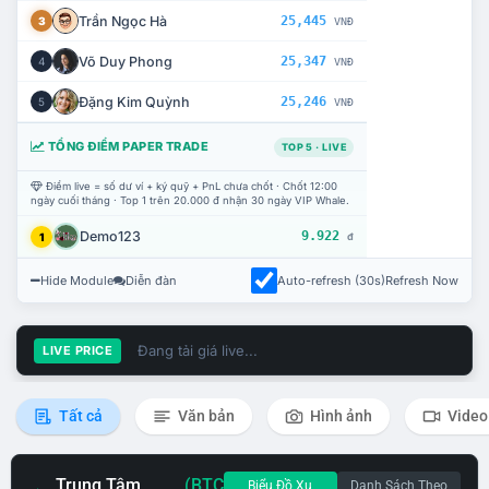
Trần Ngọc Hà
25,445
3
VNĐ
Võ Duy Phong
25,347
4
VNĐ
Đặng Kim Quỳnh
25,246
5
VNĐ
TỔNG ĐIỂM PAPER TRADE
TOP 5 · LIVE
Điểm live = số dư ví + ký quỹ + PnL chưa chốt · Chốt 12:00
ngày cuối tháng · Top 1 trên 20.000 đ nhận 30 ngày VIP Whale.
Demo123
9.922
1
đ
Hide Module
Diễn đàn
Auto-refresh (30s)
Refresh Now
Đang tải giá live...
LIVE PRICE
Tất cả
Văn bản
Hình ảnh
Video
Trung Tâm
(BTC
Biểu Đồ Xu
Danh Sách Theo