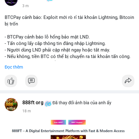
3 m
BTCPay cảnh báo: Exploit mới rò rỉ tài khoản Lightning, Bitcoin
bị trốn
- BTCPay cảnh báo lỗ hổng bảo mật LND.
- Tấn công lấy cắp thông tin đăng nhập Lightning.
- Người dùng LND phải cập nhật ngay hoặc tắt máy.
- Nếu không, tiền BTC có thể bị chuyển ra tài khoản tấn công.
- BTCPay khuyến cáo kiểm tra credentials.
Đọc thêm
#binancesquare
#cryptonews
#btc
$btc
#vlikevn
#titanbot
888ft org
Đã thay đổi ảnh bìa của anh ấy
18 m
📰 Nguồn: CoinDesk