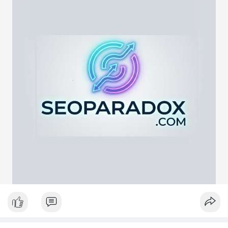
ví tích lũy, động thái này phản ánh chiến lược nắm giữ dài hạn
giữa lúc thị trường biến động quanh mốc 65,000 USD. Việc
giao dịch chưa được xác nhận làm tăng sự chú ý của giới đầu
tư, có thể gây ra biến động giá tức thời.
Lời khuyên ngắn gọn cho nhà đầu tư nhỏ lẻ:
Hãy theo dõi xác nhận giao dịch và dòng tiền tiếp theo. Nếu
BTC bị chuyển lên sàn trong khung giờ thanh khoản thấp, hãy
thận trọng với nhịp điều chỉnh ngắn hạn. Không nên hành động
theo cảm xúc, hãy đặt lệnh dựa trên vùng hỗ trợ và kháng cự rõ
ràng.
#21dot71btc
#mempoolbtc
#chuyentiencavoi
#aplucban
#biendonggia