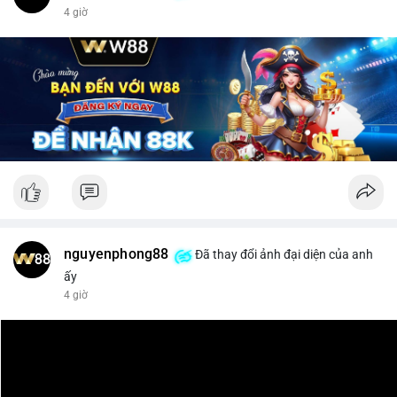
$xrp
4 giờ
#vlikevn
#titanbot
📰 Nguồn: CoinDesk
nguyenphong88
Đã thay đổi ảnh đại diện của anh
ấy
4 giờ