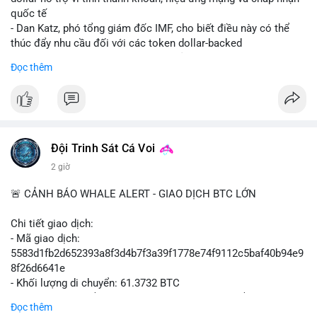
có thể tạo cơ hội mua sớm. Cần theo dõi sự thay đổi trong
quốc tế
chính sách crypto Mỹ.
- Dan Katz, phó tổng giám đốc IMF, cho biết điều này có thể
thúc đẩy nhu cầu đối với các token dollar-backed
📊 Nguồn: Radar Tâm Lý Thị Trường
- Nhận định được đưa ra trong bối cảnh các quốc gia phát
Đọc thêm
triển stablecoin nội địa
$btc $eth
#vlikevn
#titanbot
Đội Trinh Sát Cá Voi
📰 Nguồn: Cointelegraph
2 giờ
🚨 CẢNH BÁO WHALE ALERT - GIAO DỊCH BTC LỚN
Chi tiết giao dịch:
- Mã giao dịch:
5583d1fb2d652393a8f3d4b7f3a39f1778e74f9112c5baf40b94e9
8f26d6641e
- Khối lượng di chuyển: 61.3732 BTC
- Giá trị ước tính: $3,987,844.81 USD (theo thị giá $64,976.99
Đọc thêm
USD)