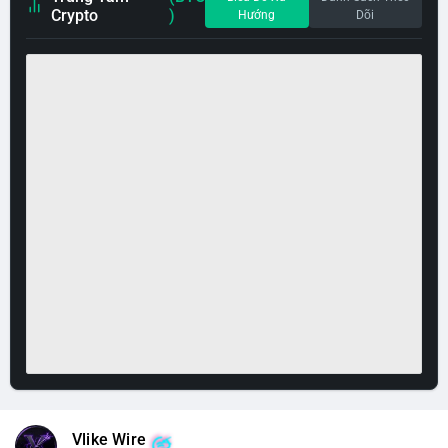
Crypto
)
Hướng
Dõi
Vlike Wire