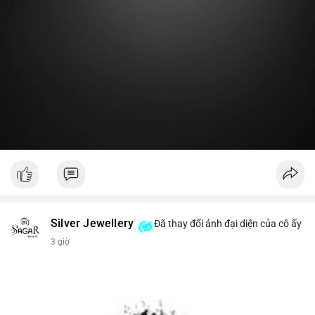
Lời khuyên:
Nhà đầu tư nhỏ lẻ nên theo dõi thêm 2-3 giao dịch lớn tiếp
theo trong 24 giờ. Nếu dòng tiền tiếp tục chảy vào ví lạnh, đó
là tín hiệu tích lũy. Tránh hành động theo cảm xúc trước một
giao dịch đơn lẻ.
#19dot8371btc
#vilanh
#tichluydaihan
#phanbotaisan
#gia65k
Silver Jewellery
Đã thay đổi ảnh đại diện của cô ấy
3 giờ