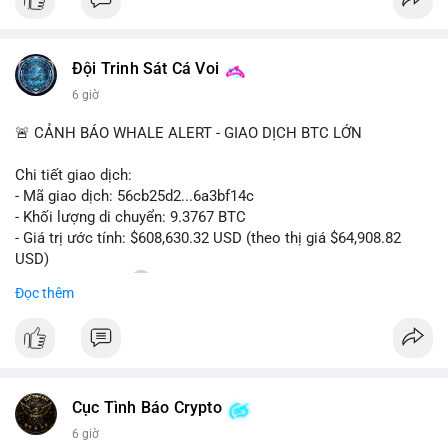
$btc
#vlikevn
#titanbot
Đội Trinh Sát Cá Voi
📰 Nguồn: CoinDesk
6 giờ
🚨 CẢNH BÁO WHALE ALERT - GIAO DỊCH BTC LỚN
Chi tiết giao dịch:
- Mã giao dịch: 56cb25d2...6a3bf14c
- Khối lượng di chuyển: 9.3767 BTC
- Giá trị ước tính: $608,630.32 USD (theo thị giá $64,908.82
USD)
- Thời gian: 02:20
0 2026-08-08 UTC
Đọc thêm
Nhận định phân tích:
Giao dịch gần 610 nghìn USD được thực hiện trong khung giờ
sáng sớm, thời điểm thanh khoản mỏng, cho thấy chủ ví ưu
tiên sự riêng tư hơn là tốc độ khớp lệnh. Với khối lượng trung
Cục Tình Báo Crypto
bình lớn này, khả năng cao là cá voi đang tái phân bổ tài sản
giữa các ví nóng hoặc chuyển sang ví lạnh để tích lũy dài hạn,
6 giờ