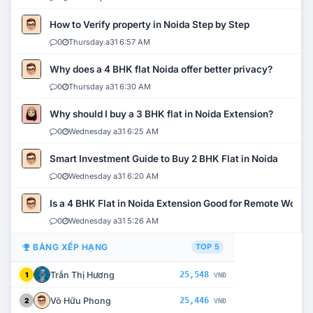
How to Verify property in Noida Step by Step
0
Thursday a31 6:57 AM
Why does a 4 BHK flat Noida offer better privacy?
0
Thursday a31 6:30 AM
Why should I buy a 3 BHK flat in Noida Extension?
0
Wednesday a31 6:25 AM
Smart Investment Guide to Buy 2 BHK Flat in Noida
0
Wednesday a31 6:20 AM
Is a 4 BHK Flat in Noida Extension Good for Remote Work?
0
Wednesday a31 5:26 AM
BẢNG XẾP HẠNG
TOP 5
Trần Thị Hương
25,548
1
VNĐ
Võ Hữu Phong
25,446
2
VNĐ