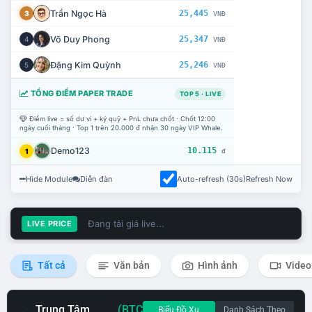
Trần Ngọc Hà
25,445
3
VNĐ
Võ Duy Phong
25,347
4
VNĐ
Đặng Kim Quỳnh
25,246
5
VNĐ
TỔNG ĐIỂM PAPER TRADE
TOP 5 · LIVE
Điểm live = số dư ví + ký quỹ + PnL chưa chốt · Chốt 12:00
ngày cuối tháng · Top 1 trên 20.000 đ nhận 30 ngày VIP Whale.
Demo123
10.115
1
đ
Hide Module
Diễn đàn
Auto-refresh (30s)
Refresh Now
Đang tải giá live...
LIVE PRICE
Tất cả
Văn bản
Hình ảnh
Video
Trung Tâm
(BTC
Biểu Đồ Xu
Danh Sách Theo