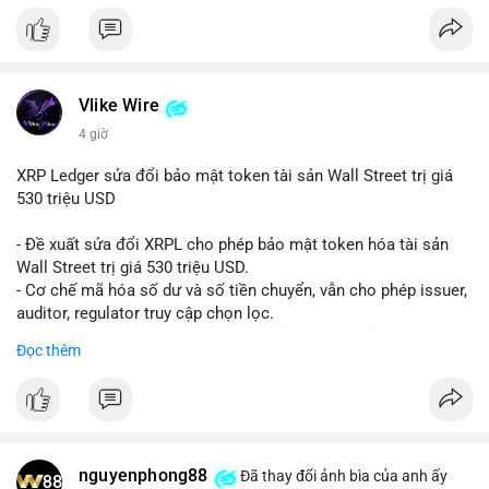
Vlike Wire
4 giờ
XRP Ledger sửa đổi bảo mật token tài sản Wall Street trị giá
530 triệu USD
- Đề xuất sửa đổi XRPL cho phép bảo mật token hóa tài sản
Wall Street trị giá 530 triệu USD.
- Cơ chế mã hóa số dư và số tiền chuyển, vẫn cho phép issuer,
auditor, regulator truy cập chọn lọc.
- Mục tiêu: tăng tính riêng tư, tuân thủ quy định, bảo vệ dữ liệu
Đọc thêm
tài chính.
- Đề xuất đang được xem xét bởi cộng đồng XRPL và các tổ
chức tài chính.
#binancesquare
#cryptonews
#xrp
nguyenphong88
Đã thay đổi ảnh bìa của anh ấy