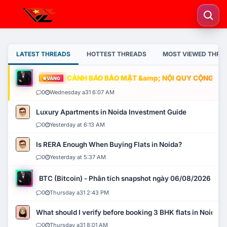
LATEST THREADS
HOTTEST THREADS
MOST VIEWED THRE
CẢNH BÁO BẢO MẬT &amp; NỘI QUY CỘNG ĐỒNG
VÀNG
0
Wednesday a31 6:07 AM
Luxury Apartments in Noida Investment Guide
0
Yesterday at 6:13 AM
Is RERA Enough When Buying Flats in Noida?
0
Yesterday at 5:37 AM
BTC (Bitcoin) - Phân tích snapshot ngày 06/08/2026
0
Thursday a31 2:43 PM
What should I verify before booking 3 BHK flats in Noida?
0
Thursday a31 8:01 AM