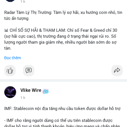
1 h
Radar Tâm Lý Thị Trường: Tâm lý sợ hãi, xu hướng coin nhỏ, tin
tức ấn tượng
📊 CHỈ SỐ SỢ HÃI & THAM LAM: Chỉ số Fear & Greed chỉ 30
(sợ hãi cực cao), thị trường đang ở trạng thái ngại rủi ro. Số
lượng người tham gia giảm nhẹ, nhiều người bán sớm do sợ
tàn.
Đọc thêm
📈 XU HƯỚNG TÌM KIẾM & THẢO LUẬN: Biconomy (BICO),
Pudgy Penguins (PENGU), Bitcoin SV (BSV) và Kaspa (KAS) là
coin được tìm kiếm nhiều nhất. Chủ đề NFT (Pudgy Penguins),
AI (Hyperliquid) và ổn định (BSV) nổi bật.
💬 DÒNG CHẢY TIN TỨC & TRUYỀN THÔNG: Bàn tán trên
Vlike Wire
Binance Square tập trung vào lệnh kẹp, dự báo NVDA và Musk
1 h
Starship 13. Telegram nhấn mạnh luật mới tại Brazil và tranh
luận về Clearity Act.
IMF: Stablecoin nội địa tăng nhu cầu token được dollar hỗ trợ
💡 NHẬN ĐỊNH & KHUYẾN NGHỊ: Tâm lý ngắn hạn vẫn tiêu
- IMF cho rằng người dùng có thể ưu tiên stablecoin được
cực do sợ hãi, nhưng xu hướng coin nhỏ và tin tức AI/NVIDA
dollar hỗ trợ vì tính thanh khoản, hiệu ứng mạng và chấp nhận