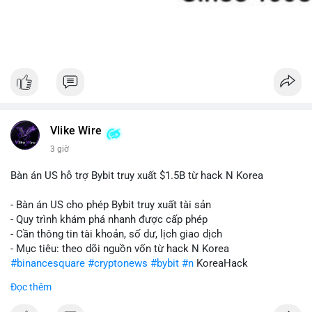
Vlike Wire
3 giờ
Bàn án US hỗ trợ Bybit truy xuất $1.5B từ hack N Korea
- Bàn án US cho phép Bybit truy xuất tài sản
- Quy trình khám phá nhanh được cấp phép
- Cần thông tin tài khoản, số dư, lịch giao dịch
- Mục tiêu: theo dõi nguồn vốn từ hack N Korea
#binancesquare
#cryptonews
#bybit
#n
KoreaHack
Đọc thêm
$btc $eth