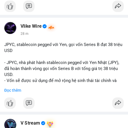
Vlike Wire
28 m
JPYC, stablecoin pegged với Yen, gọi vốn Series B đạt 38 triệu
USD
- JPYC, nhà phát hành stablecoin pegged với Yen Nhật (JPY),
đã hoàn thành vòng gọi vốn Series B với tổng giá trị 38 triệu
USD.
- Vốn sẽ được sử dụng để mở rộng hệ sinh thái tài chính và
Web3 của JPYC.
Đọc thêm
- Mục tiêu là tăng tốc độ przyjęcie của token yen-pegged JPYC
trên toàn cầu.
- Đây là bước tiến quan trọng trong việc phát triển stablecoin
liên quan đến tiền tệ fiat châu Á trong ngành Web3.
#binancesquare
#cryptonews
#jpyc
#stablecoin
#web3
#defi
V Stream