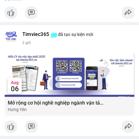
#vlikevn
#titanbot
📰 Nguồn: CoinDesk
Timviec365
đã tạo sự kiện mới
2 giờ
Aug
06
Mở rộng cơ hội nghề nghiệp ngành vận tải - lái xe với mức lương bứt phá ?
Hưng Yên