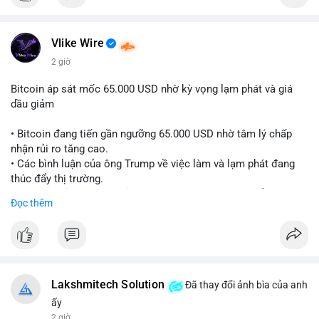
Vlike Wire
2 giờ
Bitcoin áp sát mốc 65.000 USD nhờ kỳ vọng lạm phát và giá
dầu giảm
• Bitcoin đang tiến gần ngưỡng 65.000 USD nhờ tâm lý chấp
nhận rủi ro tăng cao.
• Các bình luận của ông Trump về việc làm và lạm phát đang
thúc đẩy thị trường.
• Giá dầu giảm và các thỏa thuận địa chính trị đang hỗ trợ đà
Đọc thêm
tăng của tài sản rủi ro.
• Hướng đi tiếp theo của BTC phụ thuộc vào việc lợi suất trái
phiếu kho bạc và chỉ số USD có giảm hay không.
#bitcoin
#btc
#cryptonews
#macro
#binancesquare
Lakshmitech Solution
Đã thay đổi ảnh bìa của anh
$btc
ấy
2 giờ