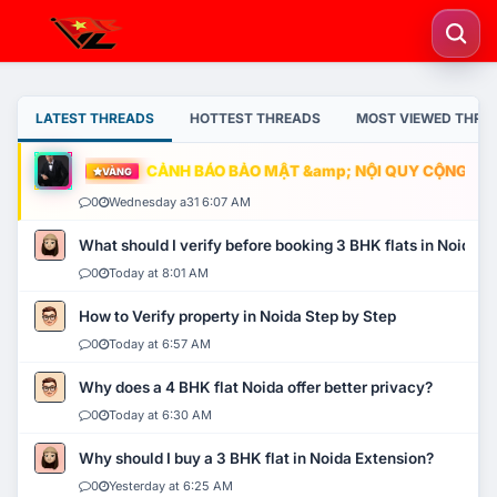
LATEST THREADS
HOTTEST THREADS
MOST VIEWED THRE
CẢNH BÁO BẢO MẬT &amp; NỘI QUY CỘNG ĐỒNG
VÀNG
0
Wednesday a31 6:07 AM
What should I verify before booking 3 BHK flats in Noida?
0
Today at 8:01 AM
How to Verify property in Noida Step by Step
0
Today at 6:57 AM
Why does a 4 BHK flat Noida offer better privacy?
0
Today at 6:30 AM
Why should I buy a 3 BHK flat in Noida Extension?
0
Yesterday at 6:25 AM