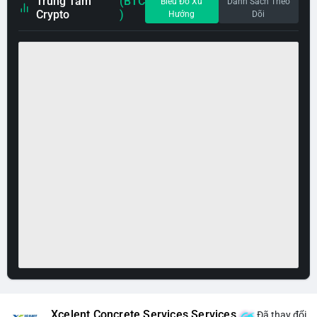
Trung Tâm
(BTC
Biểu Đồ Xu
Danh Sách Theo
Crypto
)
Hướng
Dõi
Xcelent Concrete Services Services
Đã thay đổi