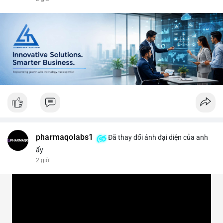
#vlikevn
#titanbot
📰 Nguồn: CoinDesk
pharmaqolabs1
Đã thay đổi ảnh đại diện của anh
ấy
2 giờ