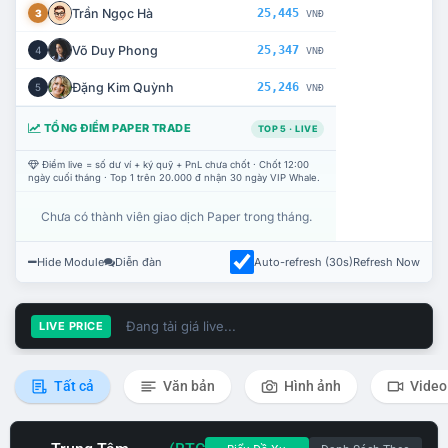
Trần Ngọc Hà
25,445
3
VNĐ
Võ Duy Phong
25,347
4
VNĐ
Đặng Kim Quỳnh
25,246
5
VNĐ
TỔNG ĐIỂM PAPER TRADE
TOP 5 · LIVE
Điểm live = số dư ví + ký quỹ + PnL chưa chốt · Chốt 12:00
ngày cuối tháng · Top 1 trên 20.000 đ nhận 30 ngày VIP Whale.
Chưa có thành viên giao dịch Paper trong tháng.
Hide Module
Diễn đàn
Auto-refresh (30s)
Refresh Now
Đang tải giá live...
LIVE PRICE
Tất cả
Văn bản
Hình ảnh
Video