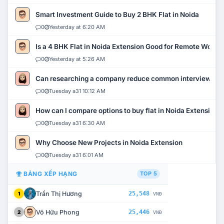
Smart Investment Guide to Buy 2 BHK Flat in Noida
0
Yesterday at 6:20 AM
Is a 4 BHK Flat in Noida Extension Good for Remote Work?
0
Yesterday at 5:26 AM
Can researching a company reduce common interview mi
0
Tuesday a31 10:12 AM
How can I compare options to buy flat in Noida Extension?
0
Tuesday a31 6:30 AM
Why Choose New Projects in Noida Extension
0
Tuesday a31 6:01 AM
BẢNG XẾP HẠNG
TOP 5
Trần Thị Hương
25,548
1
VNĐ
Võ Hữu Phong
25,446
2
VNĐ