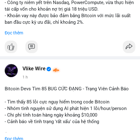
- Công ty niêm yết trên Nasdaq, PowerCompute, vừa thực hiện
tái cấp vốn cho khoản nợ trị giá 18 triệu USD.
- Khoản vay này được bảo đảm bằng Bitcoin với mức lãi suất
ban đầu cực kỳ ưu đãi, chỉ khoảng 2%.
- Động thái này cho thấy xu hướng các doanh nghiệp niêm yết
Đọc thêm
ngày càng tin tưởng sử dụng BTC làm tài sản thế chấp để tối
ưu hóa chi phí tài chính.
#binancesquare
#cryptonews
#btc
#powercompute
#blockchainfinance
Vlike Wire
$btc
1 h
#vlikevn
#titanbot
Bitcoin Devs Tìm 85 BUG CỨC ĐẠNG - Trạng Viên Cảnh Báo
📰 Nguồn: Cointelegraph
- Tìm thấy 85 lỗi cực nguy hiểm trong code Bitcoin
- Nhóm tình nguyện sử dụng AI phát hiện 1 lỗi/hour/person
- Chi phí tính toán hàng ngày khoảng $10,000
- Cảnh báo về tình trạng 'rất xấu' của hệ thống
$btc
#btc
Đọc thêm