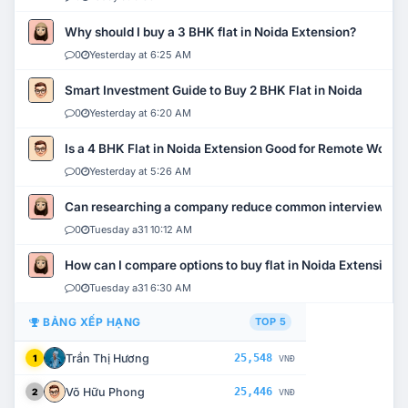
Why should I buy a 3 BHK flat in Noida Extension?
0
Yesterday at 6:25 AM
Smart Investment Guide to Buy 2 BHK Flat in Noida
0
Yesterday at 6:20 AM
Is a 4 BHK Flat in Noida Extension Good for Remote Work?
0
Yesterday at 5:26 AM
Can researching a company reduce common interview mi
0
Tuesday a31 10:12 AM
How can I compare options to buy flat in Noida Extension?
0
Tuesday a31 6:30 AM
BẢNG XẾP HẠNG
TOP 5
Trần Thị Hương
25,548
1
VNĐ
Võ Hữu Phong
25,446
2
VNĐ