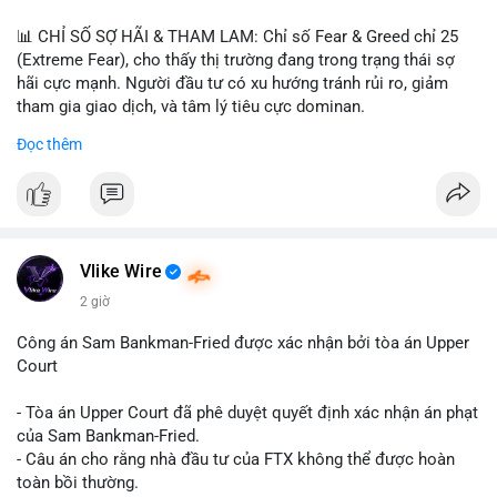
📊 CHỈ SỐ SỢ HÃI & THAM LAM: Chỉ số Fear & Greed chỉ 25
(Extreme Fear), cho thấy thị trường đang trong trạng thái sợ
hãi cực mạnh. Người đầu tư có xu hướng tránh rủi ro, giảm
tham gia giao dịch, và tâm lý tiêu cực dominan.
Đọc thêm
📈 XU HƯỚNG TÌM KIẾM & THẢO LUẬN: Coin được tìm kiếm
nhiều nhất trên CoinGecko là Cash Cat (CASHCAT), Bitcoin
(BTC), Sui (SUI), Pudgy Penguins (PENGU). Trên Google Trends
Việt Nam, từ khóa như 'con riêng', 'phạm nhật minh anh' và 'tô
lâm' được nhắc đến nhiều, có thể phản ánh sự quan tâm đến
các chủ đề không liên quan trực tiếp đến crypto.
Vlike Wire
2 giờ
💬 DÒNG CHẢY TIN TỨC & TRUYỀN THÔNG: Các bài đăng
trên Binance Square tập trung vào chiến lược trading, lệnh kẹp,
Công án Sam Bankman-Fried được xác nhận bởi tòa án Upper
và cập nhật về sự kiện như 'Lãi lỗ chưa ghi nhận'. Trên
Court
Telegram, tin tức nổi bật bao gồm việc Tether mở rộng vào
Saudi Arabia và báo cáo về Bitcoin miners chuyển hướng AI.
- Tòa án Upper Court đã phê duyệt quyết định xác nhận án phạt
Các tin tức quốc tế cũng nhấn mạnh sự động chảy của thị
của Sam Bankman-Fried.
trường.
- Câu án cho rằng nhà đầu tư của FTX không thể được hoàn
toàn bồi thường.