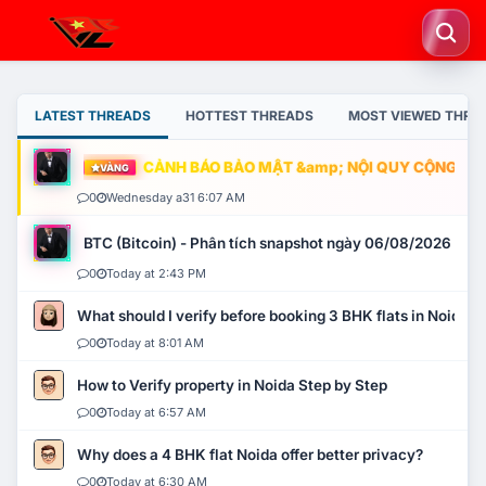
LATEST THREADS
HOTTEST THREADS
MOST VIEWED THRE
CẢNH BÁO BẢO MẬT &amp; NỘI QUY CỘNG ĐỒNG
VÀNG
0
Wednesday a31 6:07 AM
BTC (Bitcoin) - Phân tích snapshot ngày 06/08/2026
0
Today at 2:43 PM
What should I verify before booking 3 BHK flats in Noida?
0
Today at 8:01 AM
How to Verify property in Noida Step by Step
0
Today at 6:57 AM
Why does a 4 BHK flat Noida offer better privacy?
0
Today at 6:30 AM