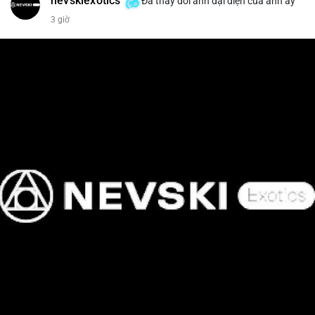
nevskiexotics
Đã thay đổi ảnh đại diện của anh ấy
3 giờ