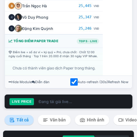
Trần Ngọc Hà
25,445
3
VNĐ
Võ Duy Phong
25,347
4
VNĐ
Đặng Kim Quỳnh
25,246
5
VNĐ
TỔNG ĐIỂM PAPER TRADE
TOP 5 · LIVE
Điểm live = số dư ví + ký quỹ + PnL chưa chốt · Chốt 12:00
ngày cuối tháng · Top 1 trên 20.000 đ nhận 30 ngày VIP Whale.
Chưa có thành viên giao dịch Paper trong tháng.
Hide Module
Diễn đàn
Auto-refresh (30s)
Refresh Now
Đang tải giá live...
LIVE PRICE
Tất cả
Văn bản
Hình ảnh
Video