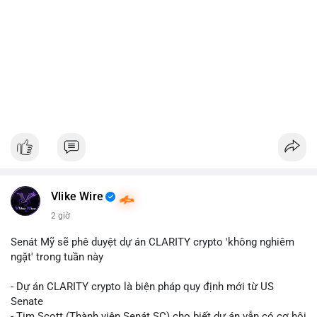
Vlike Wire
2 giờ
Senát Mỹ sẽ phê duyệt dự án CLARITY crypto 'không nghiêm
ngặt' trong tuần này
- Dự án CLARITY crypto là biện pháp quy định mới từ US
Senate
- Tim Scott (Thành viên Senát SC) cho biết dự án vẫn có cơ hội