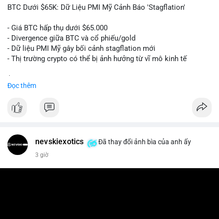
📰 Nguồn: Cointelegraph
BTC Dưới $65K: Dữ Liệu PMI Mỹ Cảnh Báo 'Stagflation'
- Giá BTC hấp thụ dưới $65.000
- Divergence giữa BTC và cổ phiếu/gold
- Dữ liệu PMI Mỹ gây bối cảnh stagflation mới
- Thị trường crypto có thể bị ảnh hưởng từ vĩ mô kinh tế
$btc
#btc
Đọc thêm
#vlikevn
#titanbot
📰 Nguồn: Cointelegraph
nevskiexotics
Đã thay đổi ảnh bìa của anh ấy
3 giờ