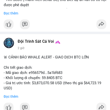
được phê duyệt
- Bài toán chính là thời gian hạn chế để đưa dự án vào lịch
Đọc thêm
trình
- Có thể ảnh hưởng đến môi trường quy định crypto tại Mỹ
$btc $eth
#vlikevn
#titanbot
Đội Trinh Sát Cá Voi
2 giờ
📰 Nguồn: Cointelegraph
🚨 CẢNH BÁO WHALE ALERT - GIAO DỊCH BTC LỚN
Chi tiết giao dịch:
- Mã giao dịch: e956579d...5a1bf683
- Khối lượng di chuyển: 59.8405 BTC
- Giá trị ước tính: $3,873,070.58 USD (theo thị giá $64,723.19
USD)
- Thời gian: 17:19:55 2026-08-06 UTC
Đọc thêm
Một khối lượng 59.84 BTC trị giá gần 3.9 triệu USD vừa được
kích hoạt di chuyển trong mempool. Với quy mô này, khả năng