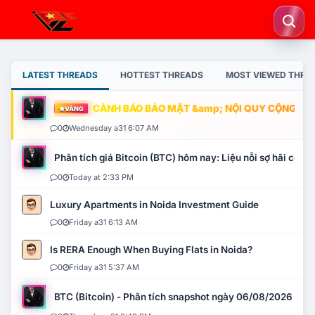
LATEST THREADS
HOTTEST THREADS
MOST VIEWED THRE
CẢNH BÁO BẢO MẬT &amp; NỘI QUY CỘNG ĐỒNG
VÀNG
0
Wednesday a31 6:07 AM
Phân tích giá Bitcoin (BTC) hôm nay: Liệu nỗi sợ hãi có mở 
0
Today at 2:33 PM
Luxury Apartments in Noida Investment Guide
0
Friday a31 6:13 AM
Is RERA Enough When Buying Flats in Noida?
0
Friday a31 5:37 AM
BTC (Bitcoin) - Phân tích snapshot ngày 06/08/2026