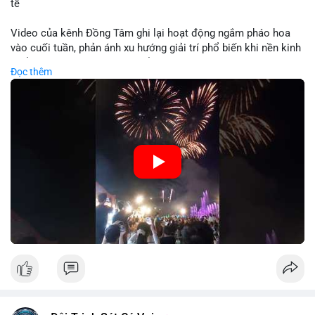
tế
Video của kênh Đồng Tâm ghi lại hoạt động ngắm pháo hoa
vào cuối tuần, phản ánh xu hướng giải trí phổ biến khi nền kinh
tế ổn định. Sự kiện này có thể cho thấy người tiêu dùng ưu tiên
Đọc thêm
trải nghiệm hơn là đầu tư vào tài sản vật chất. Trong bối cảnh
lãi suất ổn định và thị trường crypto ổn định, hoạt động giải trí
như vậy thường tăng trưởng khi người dân có khả năng chi
tiêu. Tuy nhiên, sự ưu tiên giải trí có thể ảnh hưởng đến tỷ lệ
tiết kiệm hoặc đầu tư vào crypto nếu người tiêu dùng chuyển
hướng ngân sách.
🎥 Xem video trực tiếp tại:
Nguồn: Đồng Tâm