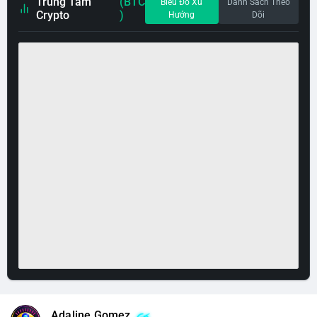
Trung Tâm
(BTC
Biểu Đồ Xu
Danh Sách Theo
Crypto
)
Hướng
Dõi
Adaline Gomez