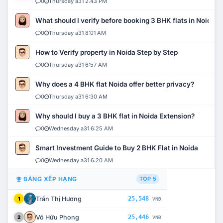
0
Thursday a31 2:43 PM
What should I verify before booking 3 BHK flats in Noida?
0
Thursday a31 8:01 AM
How to Verify property in Noida Step by Step
0
Thursday a31 6:57 AM
Why does a 4 BHK flat Noida offer better privacy?
0
Thursday a31 6:30 AM
Why should I buy a 3 BHK flat in Noida Extension?
0
Wednesday a31 6:25 AM
Smart Investment Guide to Buy 2 BHK Flat in Noida
0
Wednesday a31 6:20 AM
BẢNG XẾP HẠNG
TOP 5
Trần Thị Hương
25,548
1
VNĐ
Võ Hữu Phong
25,446
2
VNĐ