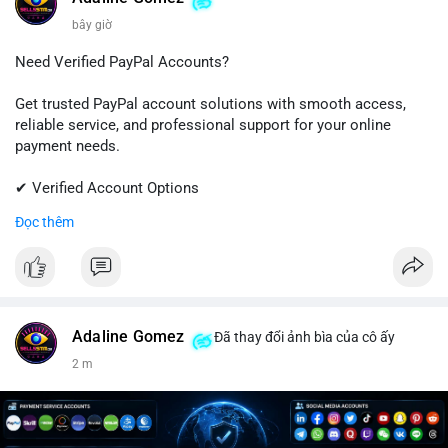
bây giờ
Need Verified PayPal Accounts?
Get trusted PayPal account solutions with smooth access,
reliable service, and professional support for your online
payment needs.
✔ Verified Account Options
✔ Quick & Easy Delivery
Đọc thêm
✔ Trusted Customer Support
📱 WhatsApp: +1 (681) 549-2683
💬 Telegram: @SellsSMM
#paypal
#paypalaccount
#onlinepayments
#digitalsolutions
Adaline Gomez
Đã thay đổi ảnh bìa của cô ấy
#sellssmm
2 m