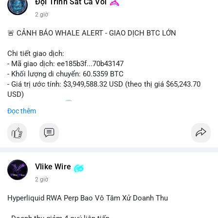
Đội Trinh Sát Cá Voi
2 giờ
🚨 CẢNH BÁO WHALE ALERT - GIAO DỊCH BTC LỚN
Chi tiết giao dịch:
- Mã giao dịch: ee185b3f...70b43147
- Khối lượng di chuyển: 60.5359 BTC
- Giá trị ước tính: $3,949,588.32 USD (theo thị giá $65,243.70
USD)
- Thời gian: 15:20
1 2026-08-09 UTC
Đọc thêm
Nhận định phân tích:
Khối lượng 60.5 BTC trị giá gần 4 triệu USD được di chuyển
trong phiên giao dịch châu Á. Mức giá $65,243 đang nằm gần
vùng kháng cự ngắn hạn, động thái này có thể là bước chuẩn bị
Vlike Wire
thanh khoản trước khi đẩy giá. Nếu số BTC này được gửi lên
sàn tập trung, áp lực bán tiềm năng sẽ gia tăng. Ngược lại, nếu
2 giờ
chuyển vào ví lạnh, đây là tín hiệu tích lũy dài hạn của cá mập,
củng cố niềm tin cho xu hướng tăng.
Hyperliquid RWA Perp Bao Vô Tâm Xử Doanh Thu