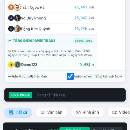
Trần Ngọc Hà
25,445
3
VNĐ
Võ Duy Phong
25,347
4
VNĐ
Đặng Kim Quỳnh
25,246
5
VNĐ
TỔNG ĐIỂM PAPER TRADE
TOP 5 · LIVE
Điểm live = số dư ví + ký quỹ + PnL chưa chốt · Chốt 12:00
ngày cuối tháng · Top 1 trên 20.000 đ nhận 30 ngày VIP Whale.
Demo123
5.492
1
đ
Hide Module
Diễn đàn
Auto-refresh (30s)
Refresh Now
Đang tải giá live...
LIVE PRICE
Tất cả
Văn bản
Hình ảnh
Video