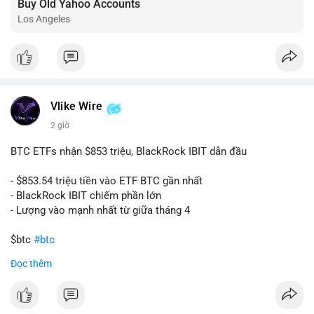
Buy Old Yahoo Accounts
Los Angeles
Vlike Wire
2 giờ
BTC ETFs nhận $853 triệu, BlackRock IBIT dẫn đầu
- $853.54 triệu tiền vào ETF BTC gần nhất
- BlackRock IBIT chiếm phần lớn
- Lượng vào mạnh nhất từ giữa tháng 4
$btc
#btc
Đọc thêm
#vlikevn
#titanbot
📰 Nguồn: CoinDesk