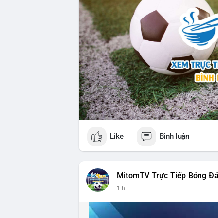
Like
Bình luận
MitomTV Trực Tiếp Bóng Đ
1 h