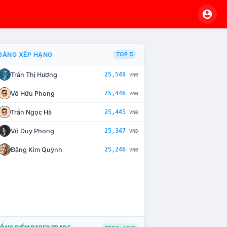
BẢNG XẾP HẠNG
TOP 5
Trần Thị Hương
25,548
VNĐ
À CHẾ TÀI XỬ LÝ VI PHẠM
Võ Hữu Phong
25,446
VNĐ
Trần Ngọc Hà
25,445
VNĐ
Võ Duy Phong
25,347
VNĐ
Đặng Kim Quỳnh
25,246
VNĐ