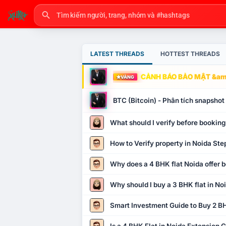
LATEST THREADS
HOTTEST THREADS
CẢNH BÁO BẢO MẬT &amp
VÀNG
BTC (Bitcoin) - Phân tích snapsho
What should I verify before booking
How to Verify property in Noida Ste
Why does a 4 BHK flat Noida offer b
Why should I buy a 3 BHK flat in No
Smart Investment Guide to Buy 2 BH