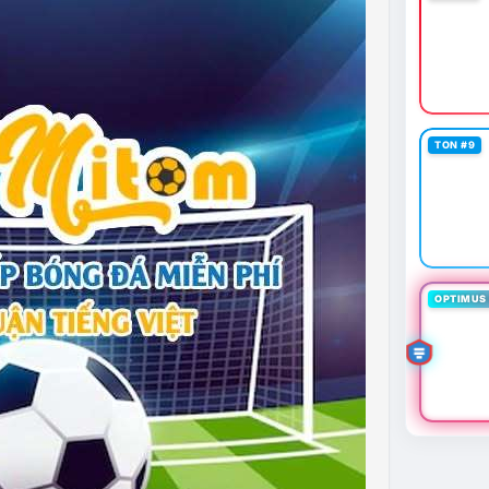
TON #9
OPTIMUS 