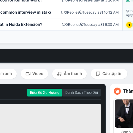
 Good for Remote Work?
0
Replies
Yesterday at 5:26 AM
T
Đi
 common interview mistakes?
0
Replies
Tuesday a31 10:12 AM
ngày
at in Noida Extension?
0
Replies
Tuesday a31 6:30 AM
1
nh ảnh
Video
Âm thanh
Các tập tin
Thàn
Biểu Đồ Xu Hướng
Danh Sách Theo Dõi
Sơn Vl