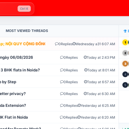
Ctrl K
MOST VIEWED THREADS
1
; NỘI QUY CỘNG ĐỒNG VLIKE.VN: HỆ THỐNG GIÁM SÁT TỰ ĐỘNG V
0
Replies
Wednesday a31 6:07 AM
2
t ngày 06/08/2026
0
Replies
Today at 2:43 PM
3
 3 BHK flats in Noida?
0
Replies
Today at 8:01 AM
4
p by Step
0
Replies
Today at 6:57 AM
5
etter privacy?
0
Replies
Today at 6:30 AM
ida Extension?
0
Replies
Yesterday at 6:25 AM
K Flat in Noida
0
Replies
Yesterday at 6:20 AM