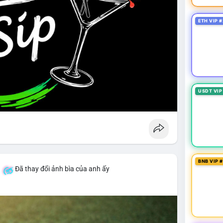
ETH VIP #
USDT VIP
BNB VIP 
á
Đã thay đổi ảnh bìa của anh ấy