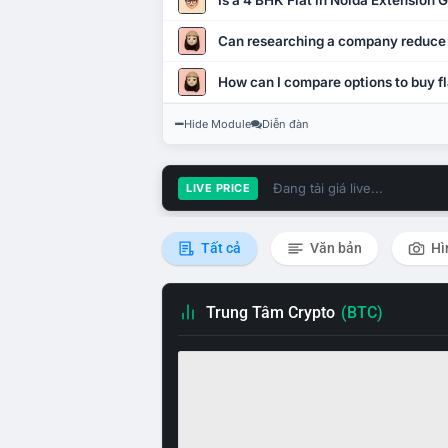
Is a 4 BHK Flat in Noida Extension
Can researching a company reduce
How can I compare options to buy fl
Hide Module
Diễn đàn
Đang tải giá live...
LIVE PRICE
Tất cả
Văn bản
Hì
Trung Tâm Crypto
(BTC)