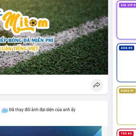
SOL VIP #
ADA #6
DOGE #7
á
Đã thay đổi ảnh đại diện của anh ấy
TRX #8