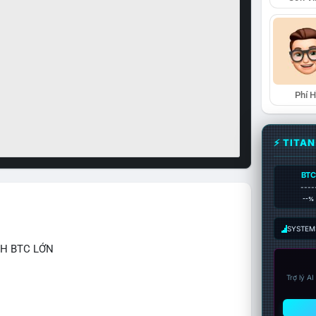
Phí 
⚡ TITA
BTC
----
--%
SYSTEM:
CH BTC LỚN
Trợ lý A