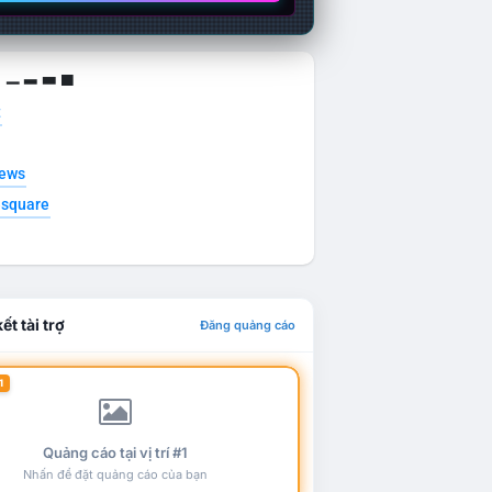
g ▁ ▂ ▃ ▄
t
news
esquare
ết tài trợ
Đăng quảng cáo
1
Quảng cáo tại vị trí #1
Nhấn để đặt quảng cáo của bạn