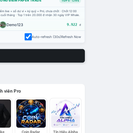
ỔNG ĐIỂM PAPER TRADE
TOP 5 · LIVE
ểm live = số dư ví + ký quỹ + PnL chưa chốt · Chốt 12:00
 cuối tháng · Top 1 trên 20.000 đ nhận 30 ngày VIP Whale.
Demo123
9.922
đ
Auto-refresh (30s)
Refresh Now
h viên Pro
ike
Coin Radar
Tín Hiệu Alpha