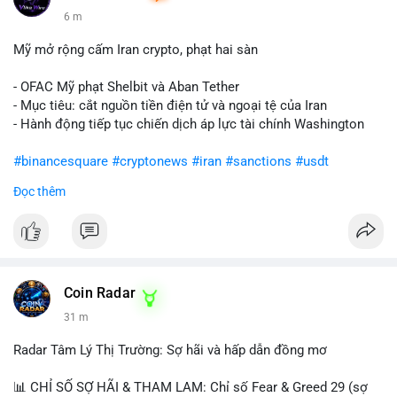
6 m
Mỹ mở rộng cấm Iran crypto, phạt hai sàn
- OFAC Mỹ phạt Shelbit và Aban Tether
- Mục tiêu: cắt nguồn tiền điện tử và ngoại tệ của Iran
- Hành động tiếp tục chiến dịch áp lực tài chính Washington
#binancesquare
#cryptonews
#iran
#sanctions
#usdt
Đọc thêm
$usdt
#vlikevn
#titanbot
📰 Nguồn: CoinDesk
Coin Radar
31 m
Radar Tâm Lý Thị Trường: Sợ hãi và hấp dẫn đồng mơ
📊 CHỈ SỐ SỢ HÃI & THAM LAM: Chỉ số Fear & Greed 29 (sợ