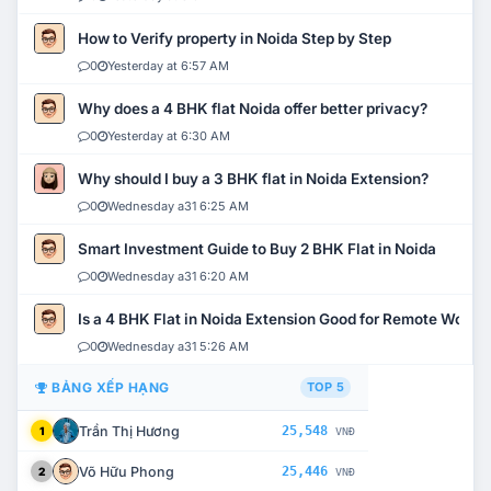
How to Verify property in Noida Step by Step
0
Yesterday at 6:57 AM
Why does a 4 BHK flat Noida offer better privacy?
0
Yesterday at 6:30 AM
Why should I buy a 3 BHK flat in Noida Extension?
0
Wednesday a31 6:25 AM
Smart Investment Guide to Buy 2 BHK Flat in Noida
0
Wednesday a31 6:20 AM
Is a 4 BHK Flat in Noida Extension Good for Remote Work?
0
Wednesday a31 5:26 AM
BẢNG XẾP HẠNG
TOP 5
Trần Thị Hương
25,548
1
VNĐ
Võ Hữu Phong
25,446
2
VNĐ