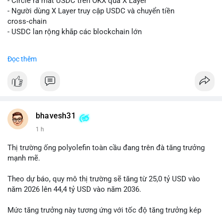
- Circle ra mắt USDC trên OKX qua X Layer
📰 Nguồn: Decrypt
- Người dùng X Layer truy cập USDC và chuyển tiền
cross‑chain
- USDC lan rộng khắp các blockchain lớn
#binancesquare
#cryptonews
#usdc
#okx
#xlayer
Đọc thêm
$usdc
#vlikevn
#titanbot
📰 Nguồn: Cointelegraph
bhavesh31
1 h
Thị trường ống polyolefin toàn cầu đang trên đà tăng trưởng
mạnh mẽ.
Theo dự báo, quy mô thị trường sẽ tăng từ 25,0 tỷ USD vào
năm 2026 lên 44,4 tỷ USD vào năm 2036.
Mức tăng trưởng này tương ứng với tốc độ tăng trưởng kép
hàng năm (CAGR) đạt 5,9% trong giai đoạn dự báo.