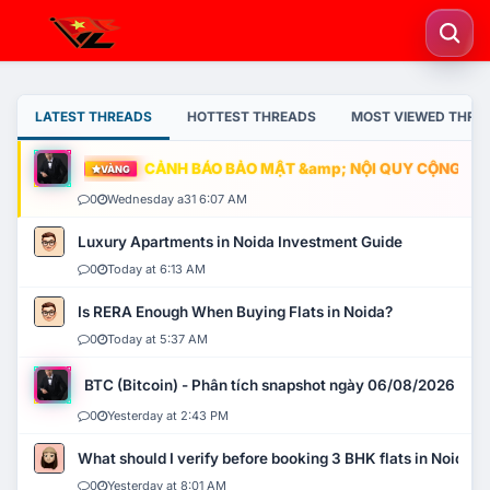
LATEST THREADS
HOTTEST THREADS
MOST VIEWED THRE
CẢNH BÁO BẢO MẬT &amp; NỘI QUY CỘNG ĐỒNG
VÀNG
0
Wednesday a31 6:07 AM
Luxury Apartments in Noida Investment Guide
0
Today at 6:13 AM
Is RERA Enough When Buying Flats in Noida?
0
Today at 5:37 AM
BTC (Bitcoin) - Phân tích snapshot ngày 06/08/2026
0
Yesterday at 2:43 PM
What should I verify before booking 3 BHK flats in Noida?
0
Yesterday at 8:01 AM