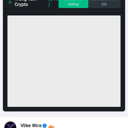
Crypto
)
Hướng
Dõi
Vlike Wire