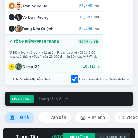
Trần Ngọc Hà
25,445
3
VNĐ
Võ Duy Phong
25,347
4
VNĐ
Đặng Kim Quỳnh
25,246
5
VNĐ
TỔNG ĐIỂM PAPER TRADE
TOP 5 · LIVE
Điểm live = số dư ví + ký quỹ + PnL chưa chốt · Chốt 12:00
ngày cuối tháng · Top 1 trên 20.000 đ nhận 30 ngày VIP Whale.
Demo123
10.115
1
đ
Hide Module
Diễn đàn
Auto-refresh (30s)
Refresh Now
Đang tải giá live...
LIVE PRICE
Tất cả
Văn bản
Hình ảnh
Video
Trung Tâm
(BTC
Biểu Đồ Xu
Danh Sách Theo