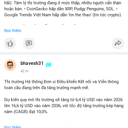
hãi). Tâm lý thị trường đang ở mức thấp, nhiều người cẩn thận
hoặc bán. • CoinGecko hấp dẫn XRP, Pudgy Penguins, SOL. •
Google Trends Việt Nam hấp dẫn 'tin the thao' (tin tức crypto).
📈 XU HƯỚNG TÌM KIẾM & THẢO LUẬN: • XRP, SOL, PENGU,
Đọc thêm
ONDO, CASHCAT. • Chủ đề 'tô thị ty na' (tỷ giá) và 'giao thông'
(giao thông tài chính). • Bàn tán Binance Square tập trung vào
BTC breakout và lệnh long/short.
💬 DÒNG CHẢY TIN TỨC & TRUYỀN THÔNG: • Trump khẳng
định crypto là 'vấn đề lớn' giúp giảm áp lực USD. • Binance hỗ
bhavesh31
trợ cổ phiếu Apple/IBM. • Bài đăng hấp dẫn về $HFT, $SKYAI,
42 m
$BICO. • Tin nhắn cảnh báo về hack North Korea (Bybit).
Thị trường Hệ thống Đơn vị Điều khiển Kết nối và Viễn thông
💡 NHẬN ĐỊNH & KHUYẾN NGHỊ: Tâm lý thị trường đang phân
toàn cầu đang trên đà tăng trưởng mạnh mẽ.
cực. Sợ hãi do chỉ số thấp, nhưng hấp dẫn từ xu hướng meme
coin (PENGU, CASHCAT) và tin cậy từ các dự án lớn (BTC,
Dự kiến quy mô thị trường sẽ tăng từ 6,4 tỷ USD vào năm 2026
SOL). Rủi ro tăng nếu không có thông tin rõ ràng về quy định.
lên 16,6 tỷ USD vào năm 2036, với tốc độ tăng trưởng kép hàng
năm (CAGR) đạt 10,0%.
📊 Nguồn: Radar Tâm Lý Thị Trường
Sự tăng trưởng này được thúc đẩy bởi nhu cầu ngày càng cao
Đọc thêm