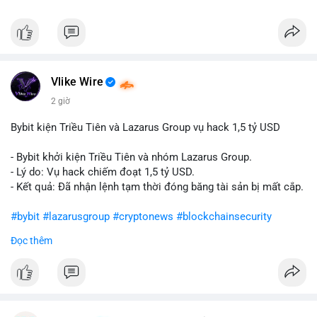
Vlike Wire
2 giờ
Bybit kiện Triều Tiên và Lazarus Group vụ hack 1,5 tỷ USD
- Bybit khởi kiện Triều Tiên và nhóm Lazarus Group.
- Lý do: Vụ hack chiếm đoạt 1,5 tỷ USD.
- Kết quả: Đã nhận lệnh tạm thời đóng băng tài sản bị mất cắp.
#bybit
#lazarusgroup
#cryptonews
#blockchainsecurity
Đọc thêm
$btc $eth
#vlikevn
#titanbot
📰 Nguồn: CoinDesk