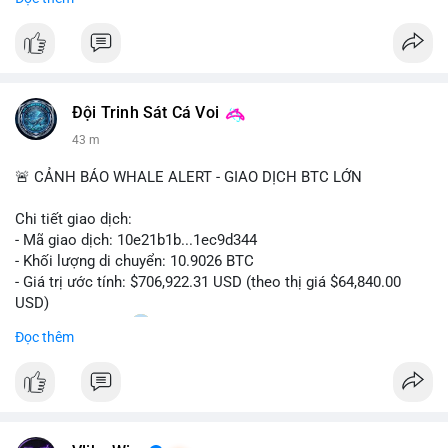
trong các lĩnh vực ô tô, logistics và thiết bị thông minh.
Doanh nghiệp cần theo dõi xu hướng này để nắm bắt cơ hội
đầu tư và phát triển giải pháp kết nối tiên tiến.
Đội Trinh Sát Cá Voi
43 m
🚨 CẢNH BÁO WHALE ALERT - GIAO DỊCH BTC LỚN
Chi tiết giao dịch:
- Mã giao dịch: 10e21b1b...1ec9d344
- Khối lượng di chuyển: 10.9026 BTC
- Giá trị ước tính: $706,922.31 USD (theo thị giá $64,840.00
USD)
- Thời gian: 18:20
0 2026-08-07 UTC
Đọc thêm
Nhận định phân tích:
Giao dịch 10.9 BTC trị giá hơn 706 nghìn USD được thực hiện
trong khung giờ thanh khoản mỏng (giờ châu Á) cho thấy chủ
ví có chủ đích rõ ràng, không phải lệnh gấp. Quy mô này