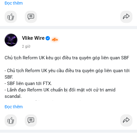
Đọc thêm
Đây là tín hiệu tích cực cho các nhà sản xuất, nhà phân phối và
nhà đầu tư trong ngành vật liệu xây dựng và hạ tầng.
Bạn đánh giá thế nào về tiềm năng của dòng sản phẩm ống
nhựa polyolefin trong tương lai?
Vlike Wire
2 giờ
Chủ tịch Reform UK kêu gọi điều tra quyên góp liên quan SBF
- Chủ tịch Reform UK yêu cầu điều tra quyên góp liên quan tới
SBF.
- SBF liên quan tới FTX.
- Lãnh đạo Reform UK chuẩn bị đối mặt với cử tri amid
scandal.
- Sự kiện có thể ảnh hưởng đến hình ảnh SBF và FTX.
Đọc thêm
- Không có thông tin tác động thị trường ngay lập tức.
#binancesquare
#cryptonews
#sbf
#ftx
#reformuk
$btc $eth