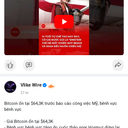
hiện tiềm năng của thế hệ trẻ trong lĩnh vực công nghệ. Mặc dù
chưa liên quan trực tiếp đến tài chính hoặc crypto, sự phát
triển của công nghệ mới thường tạo cơ hội đầu tư hoặc ứng
dụng trong các lĩnh vực số hóa.
🎥 Xem video trực tiếp tại:
Nguồn: KIEN THUC KINH TE
Vlike Wire
28 m
Bitcoin ổn tại $64,3K trước báo cáo công việc Mỹ, bênh vực
bênh vực
- Giá Bitcoin ổn tại $64,3K
- Bênh vực bênh vực tăng do cuộc thảo ngại Hormuz dừng lại