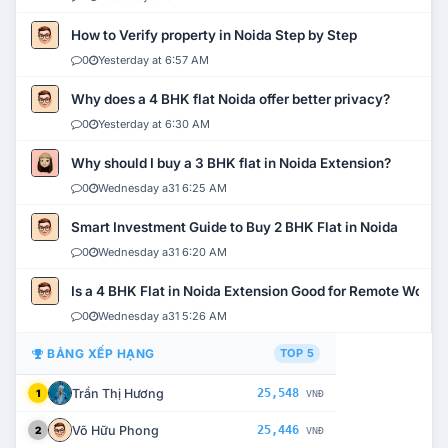
How to Verify property in Noida Step by Step
0
Yesterday at 6:57 AM
Why does a 4 BHK flat Noida offer better privacy?
0
Yesterday at 6:30 AM
Why should I buy a 3 BHK flat in Noida Extension?
0
Wednesday a31 6:25 AM
Smart Investment Guide to Buy 2 BHK Flat in Noida
0
Wednesday a31 6:20 AM
Is a 4 BHK Flat in Noida Extension Good for Remote Work?
0
Wednesday a31 5:26 AM
BẢNG XẾP HẠNG
TOP 5
Trần Thị Hương
25,548
1
VNĐ
Võ Hữu Phong
25,446
2
VNĐ