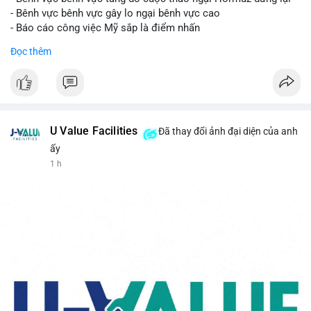
- Bênh vực bênh vực gây lo ngại bênh vực cao
- Báo cáo công việc Mỹ sắp là điểm nhấn
Đọc thêm
$btc
#btc
#vlikevn
#titanbot
📰 Nguồn: CoinDesk
U Value Facilities
Đã thay đổi ảnh đại diện của anh
ấy
1 h