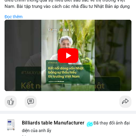
Nam. Bài tập trung vào cách các nhà đầu tư Nhật Bản áp dụng
chiến lược đầu tư phù hợp với điều kiện kinh tế địa phương, từ
Đọc thêm
đầu tư trực tiếp vào doanh nghiệp đến việc giao dịch tài chính.
Kết nối này không chỉ tạo cơ hội tăng trưởng cho Việt Nam mà
còn tạo ra động lực cho thị trường crypto địa phương khi các
nhà đầu tư đa quốc gia tìm kiếm cơ hội đa dạng. Các yếu tố
như chính sách tài chính Việt Nam, xu hướng đầu tư ESG, và
ổn định thị trường sẽ ảnh hưởng trực tiếp đến lưu lượng vốn
nhập khẩu từ Nhật Bản. Bài cũng nhấn mạnh vai trò của thông
tin thị trường chính xác trong việc giảm rủi ro khi kết nối các
thị trường khác nhau.
🎥 Xem video trực tiếp tại:
Nguồn: VIETSUCCESS
Billiards table Manufacturer
Đã thay đổi ảnh đại
diện của anh ấy