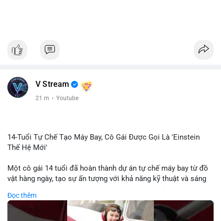
V Stream
21 m
·
Youtube
14-Tuổi Tự Chế Tạo Máy Bay, Cô Gái Được Gọi Là 'Einstein
Thế Hệ Mới'
Một cô gái 14 tuổi đã hoàn thành dự án tự chế máy bay từ đồ
vật hàng ngày, tạo sự ấn tượng với khả năng kỹ thuật và sáng
tạo. Video do kênh KIEN THUC KINH TE đăng tải ghi lại quá
Đọc thêm
trình cô girl thiết kế, sản xuất và thử nghiệm máy bay, được
nhiều người so sánh với trí tuệ của Einstein. Thành tựu này
không chỉ thể hiện khả năng học tập nhanh chóng mà còn thể