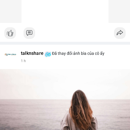
talknshare
Đã thay đổi ảnh bìa của cô ấy
1 h