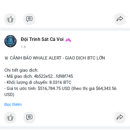
Đội Trinh Sát Cá Voi
1 h
🚨 CẢNH BÁO WHALE ALERT - GIAO DỊCH BTC LỚN
Chi tiết giao dịch:
- Mã giao dịch: 4b522e52...fd98f745
- Khối lượng di chuyển: 8.0316 BTC
- Giá trị ước tính: $516,784.75 USD (theo thị giá $64,343.56
USD)
- Thời gian: 07:19:55 2026-08-07 UTC
Đọc thêm
Nhận định phân tích hành vi của Cá voi dựa trên giao dịch này:
Khối lượng 8.0316 BTC tương đương hơn nửa triệu USD được
di chuyển trong một giao dịch đơn lẻ chưa xác nhận. Với mức