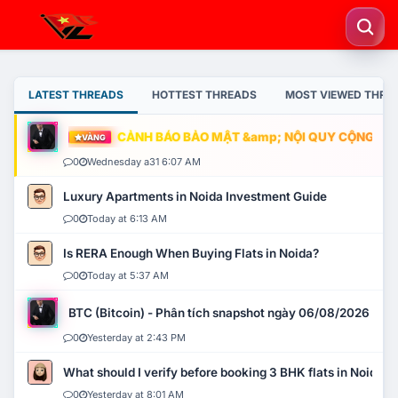
LATEST THREADS
HOTTEST THREADS
MOST VIEWED THRE
CẢNH BÁO BẢO MẬT &amp; NỘI QUY CỘNG ĐỒNG
VÀNG
0
Wednesday a31 6:07 AM
Luxury Apartments in Noida Investment Guide
0
Today at 6:13 AM
Is RERA Enough When Buying Flats in Noida?
0
Today at 5:37 AM
BTC (Bitcoin) - Phân tích snapshot ngày 06/08/2026
0
Yesterday at 2:43 PM
What should I verify before booking 3 BHK flats in Noida?
0
Yesterday at 8:01 AM