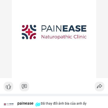
painease
Đã thay đổi ảnh bìa của anh ấy