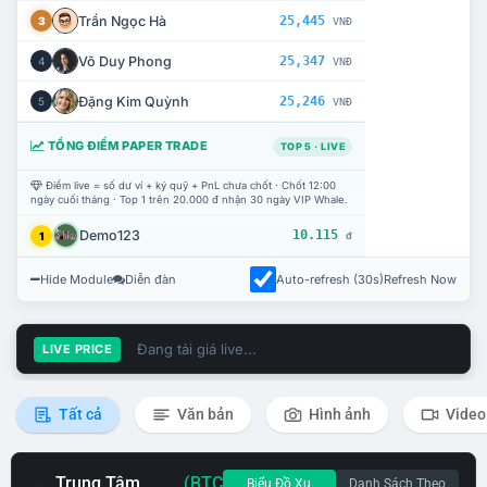
Trần Ngọc Hà
25,445
3
VNĐ
Võ Duy Phong
25,347
4
VNĐ
Đặng Kim Quỳnh
25,246
5
VNĐ
TỔNG ĐIỂM PAPER TRADE
TOP 5 · LIVE
Điểm live = số dư ví + ký quỹ + PnL chưa chốt · Chốt 12:00
ngày cuối tháng · Top 1 trên 20.000 đ nhận 30 ngày VIP Whale.
Demo123
10.115
1
đ
Hide Module
Diễn đàn
Auto-refresh (30s)
Refresh Now
Đang tải giá live...
LIVE PRICE
Tất cả
Văn bản
Hình ảnh
Video
Trung Tâm
(BTC
Biểu Đồ Xu
Danh Sách Theo