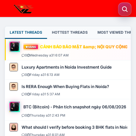
LATEST THREADS
HOTTEST THREADS
MOST VIEWED THRE
CẢNH BÁO BẢO MẬT &amp; NỘI QUY CỘNG ĐỒNG
VÀNG
0
Wednesday a31 6:07 AM
Luxury Apartments in Noida Investment Guide
0
Friday a31 6:13 AM
Is RERA Enough When Buying Flats in Noida?
0
Friday a31 5:37 AM
BTC (Bitcoin) - Phân tích snapshot ngày 06/08/2026
0
Thursday a31 2:43 PM
What should I verify before booking 3 BHK flats in Noida?
0
Thursday a31 8:01 AM