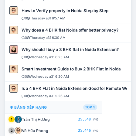
How to Verify property in Noida Step by Step
0
Thursday a31 6:57 AM
Why does a 4 BHK flat Noida offer better privacy?
0
Thursday a31 6:30 AM
Why should I buy a 3 BHK flat in Noida Extension?
0
Wednesday a31 6:25 AM
Smart Investment Guide to Buy 2 BHK Flat in Noida
0
Wednesday a31 6:20 AM
Is a 4 BHK Flat in Noida Extension Good for Remote Work?
0
Wednesday a31 5:26 AM
BẢNG XẾP HẠNG
TOP 5
Trần Thị Hương
25,548
1
VNĐ
Võ Hữu Phong
25,446
2
VNĐ