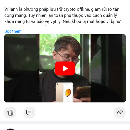
Lời khuyên: Nhà đầu tư nhỏ lẻ nên theo dõi sát dòng tiền xác
Ví lạnh là phương pháp lưu trữ crypto offline, giảm rủi ro tấn
nhận và tránh vào lệnh đòn bẩy quá mức trong 24 giờ tới. Quan
công mạng. Tuy nhiên, an toàn phụ thuộc vào cách quản lý
sát phản ứng giá tại vùng hỗ trợ $64,000 để đưa ra quyết định
khóa riêng tư và bảo vệ vật lý. Nếu khóa bị mất hoặc ví bị hư
hợp lý.
hại, tài sản không thể khôi phục. Các nhà chuyên gia khuyên
Đọc thêm
nên kết hợp với biện pháp dự phòng như sao lưu khóa và chọn
#89btc
#mempoolbitcoin
#dongtiencavoi
#aplucban
nhà sản xuất uy tín.
#phantichonchain
🎥 Xem video trực tiếp tại:
Nguồn: 5 Phút Crypto