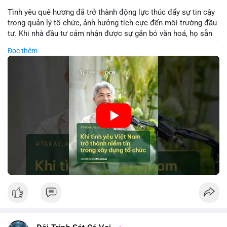
Tình yêu quê hương đã trở thành động lực thúc đẩy sự tin cậy
trong quản lý tổ chức, ảnh hưởng tích cực đến môi trường đầu
tư. Khi nhà đầu tư cảm nhận được sự gắn bó văn hoá, họ sẵn
sàng đầu tư dài hạn vào các doanh nghiệp nội địa, bao gồm cả
Đọc thêm
các công ty blockchain và tiền mã hoá. Sự tăng cường niềm
tin này giúp giảm rủi ro thị trường, cải thiện chi phí vốn và thúc
đẩy sự phát triển bền vững của ngành công nghệ tài chính. Các
nhà quản lý cần khai thác tinh thần này để xây dựng chiến lược
phát triển bền vững và thu hút vốn đầu tư.
🎥 Xem video trực tiếp tại:
Nguồn: VIETSUCCESS