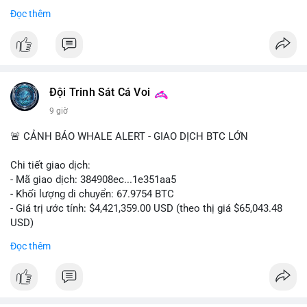
- Thảo luận về phương án hard fork dự phòng nếu cần
Đọc thêm
#556btc
#36trusd
#cavoichuyentien
#aplucban
#tichluydaihan
$btc
#btc
#vlikevn
#titanbot
📰 Nguồn: Cointelegraph
Đội Trinh Sát Cá Voi
9 giờ
🚨 CẢNH BÁO WHALE ALERT - GIAO DỊCH BTC LỚN
Chi tiết giao dịch:
- Mã giao dịch: 384908ec...1e351aa5
- Khối lượng di chuyển: 67.9754 BTC
- Giá trị ước tính: $4,421,359.00 USD (theo thị giá $65,043.48
USD)
- Thời gian: 21:19:29 2026-08-08 UTC
Đọc thêm
Nhận định phân tích:
Khối lượng 67.97 BTC trị giá hơn 4.4 triệu USD được di chuyển
trong một giao dịch duy nhất trên mempool. Quy mô này nằm