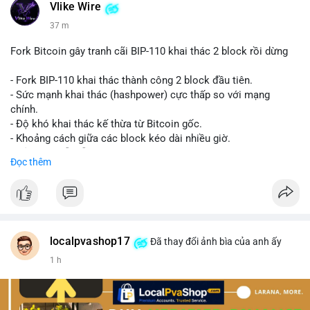
Vlike Wire
37 m
Fork Bitcoin gây tranh cãi BIP-110 khai thác 2 block rồi dừng
- Fork BIP-110 khai thác thành công 2 block đầu tiên.
- Sức mạnh khai thác (hashpower) cực thấp so với mạng
chính.
- Độ khó khai thác kế thừa từ Bitcoin gốc.
- Khoảng cách giữa các block kéo dài nhiều giờ.
- Cả hai chuỗi vẫn chấp nhận cùng một giao dịch.
Đọc thêm
#bitcoin
#btc
#cryptonews
#blockchain
#bip110
$btc
#vlikevn
#titanbot
localpvashop17
Đã thay đổi ảnh bìa của anh ấy
1 h
📰 Nguồn: CoinDesk