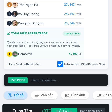
Trần Ngọc Hà
25,445
3
VNĐ
Võ Duy Phong
25,347
4
VNĐ
Đặng Kim Quỳnh
25,246
5
VNĐ
TỔNG ĐIỂM PAPER TRADE
TOP 5 · LIVE
Điểm live = số dư ví + ký quỹ + PnL chưa chốt · Chốt 12:00
ngày cuối tháng · Top 1 trên 20.000 đ nhận 30 ngày VIP Whale.
Demo123
5.492
1
đ
Hide Module
Diễn đàn
Auto-refresh (30s)
Refresh Now
Đang tải giá live...
LIVE PRICE
Tất cả
Văn bản
Hình ảnh
Video
Trung Tâm
(BTC
Biểu Đồ Xu
Danh Sách Theo