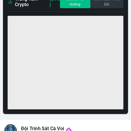
Crypto
)
Hướng
Dõi
Đội Trinh Sát Cá Voi