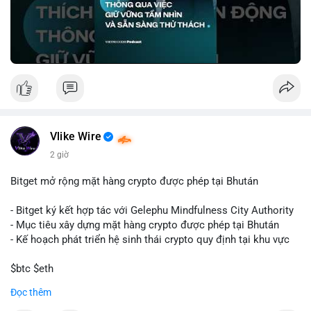
🎥 Xem video trực tiếp tại:
Nguồn: VIETSUCCESS
Vlike Wire
2 giờ
Bitget mở rộng mặt hàng crypto được phép tại Bhután
- Bitget ký kết hợp tác với Gelephu Mindfulness City Authority
- Mục tiêu xây dựng mặt hàng crypto được phép tại Bhután
- Kế hoạch phát triển hệ sinh thái crypto quy định tại khu vực
$btc $eth
Đọc thêm
#vlikevn
#titanbot