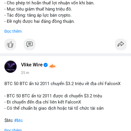
tái cơ cấu danh mục trước phiên giao dịch Âu-Mỹ. Tâm lý thị
- Cho phép trì hoãn thuế lợi nhuận vốn khi bán.
trường có thể dao động nhẹ khi nhà đầu tư nhỏ lẻ theo dõi
- Mục tiêu giảm thuế hàng triệu đô.
động thái này.
- Tác động: tăng áp lực bán crypto.
- Đề nghị được hai đảng đồng thuận.
Lời khuyên cho nhà đầu tư nhỏ lẻ: Theo dõi xác nhận giao dịch
#clarity
#trump
#crypto
#tax
#bloomberg
Đọc thêm
và điểm đến của số BTC này trong 2-4 giờ tới. Nếu dòng tiền
vào sàn, cân nhắc giảm đòn bẩy hoặc chốt lời một phần để
$btc $eth
phòng thủ. Nếu vào ví lạnh, có thể duy trì chiến lược nắm giữ
hiện tại mà không cần hoảng loạn.
#vlikevn
#titanbot
#160btc
#vilanh
#thanhkhoansan
#aplucban
#btcmempool
📰 Nguồn: Cointelegraph
Vlike Wire
25 m
BTC 50 BTC ẩn từ 2011 chuyển $3.2 triệu về địa chỉ FalconX
- BTC 50 BTC ẩn từ 2011 được di chuyển $3.2 triệu
- Đi chuyển đến địa chỉ liên kết FalconX
- Có thể chuẩn bị giao dịch hoặc tái tổ chức tài sản
$btc
#btc
Đọc thêm