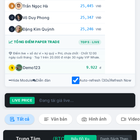
Trần Ngọc Hà
25,445
3
VNĐ
Võ Duy Phong
25,347
4
VNĐ
Đặng Kim Quỳnh
25,246
5
VNĐ
TỔNG ĐIỂM PAPER TRADE
TOP 5 · LIVE
Điểm live = số dư ví + ký quỹ + PnL chưa chốt · Chốt 12:00
ngày cuối tháng · Top 1 trên 20.000 đ nhận 30 ngày VIP Whale.
Demo123
9.922
1
đ
Hide Module
Diễn đàn
Auto-refresh (30s)
Refresh Now
Đang tải giá live...
LIVE PRICE
Tất cả
Văn bản
Hình ảnh
Video
Trung Tâm
(BTC
Biểu Đồ Xu
Danh Sách Theo