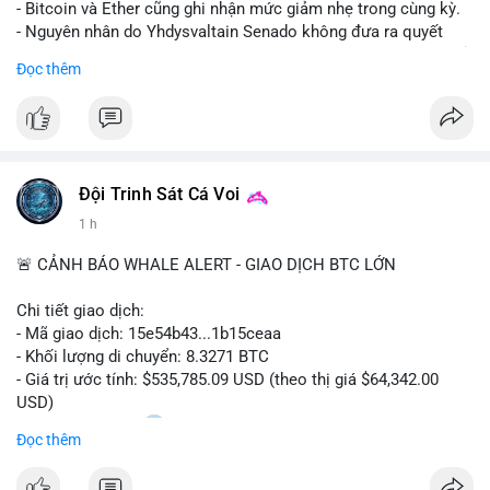
- Bitcoin và Ether cũng ghi nhận mức giảm nhẹ trong cùng kỳ.
- Nguyên nhân do Yhdysvaltain Senado không đưa ra quyết
định về luật Clarity Act (luật cấu trúc thị trường) trước khi nghỉ
Đọc thêm
hè, đẩy việc thảo luận sang tháng 9.
- Việc trì hoãn pháp lý làm tăng sự không chắc chắn quanh
XRP và Ripple, ảnh hưởng đến tâm lý nhà đầu tư.
#binancesquare
#cryptonews
#xrp
#btc
#eth
#clarityact
#ripple
Đội Trinh Sát Cá Voi
1 h
$xrp $btc $eth
🚨 CẢNH BÁO WHALE ALERT - GIAO DỊCH BTC LỚN
#vlikevn
#titanbot
Chi tiết giao dịch:
📰 Nguồn: CoinDesk
- Mã giao dịch: 15e54b43...1b15ceaa
- Khối lượng di chuyển: 8.3271 BTC
- Giá trị ước tính: $535,785.09 USD (theo thị giá $64,342.00
USD)
- Thời gian: 04:20
0 2026-08-07 UTC
Đọc thêm
Nhận định phân tích: Giao dịch 8.3271 BTC trị giá hơn nửa triệu