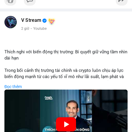
USD được thực hiện trong khung giờ sáng sớm, cho thấy dấu
hiệu của một tổ chức hoặc cá nhân sở hữu lượng tài sản lớn.
Quy mô chuyển động này nằm ở mức trung bình - lớn, không
V Stream
đủ tạo áp lực bán trực tiếp lên thị trường nhưng phản ánh tâm
lý thận trọng của cá voi. Nếu dòng tiền này hướng về ví sàn
2 giờ
·
Youtube
giao dịch, khả năng cao là động thái chuẩn bị thanh khoản
hoặc chốt lời một phần; ngược lại, nếu chuyển sang ví lạnh, đó
là tín hiệu tích lũy dài hạn, củng cố niềm tin vào xu hướng tăng
của BTC.
Thích nghi với biến động thị trường: Bí quyết giữ vững tầm nhìn
dài hạn
Lời khuyên: Nhà đầu tư nhỏ lẻ nên theo dõi thêm 2-3 giao dịch
tương tự trong 24 giờ tới để xác nhận xu hướng. Không nên
Trong bối cảnh thị trường tài chính và crypto luôn chịu áp lực
hành động vội vàng dựa trên một giao dịch đơn lẻ, hãy ưu tiên
biến động mạnh từ các yếu tố vĩ mô như lãi suất, lạm phát và
quản trị rủi ro và giữ kỷ luật với kế hoạch đầu tư đã đề ra.
chính sách tiền tệ, việc duy trì tầm nhìn chiến lược trở thành
Đọc thêm
chìa khóa để đầu tư viên vượt qua giai đoạn không chắc chắn.
#8dot3271btc
#giaodichlon
#vilanh
#tamlycavoi
Thay vì phản ứng cảm xúc với những dao động ngắn hạn, các
#mempoolbtc
nhà đầu tư thành công thường tập trung vào nguyên tắc cơ
bản, phân배 tài sản hợp lý và kiên持 theo kế hoạch đã định.
Điều này không chỉ giúp giảm rủi ro mà còn tạo điều kiện để
tận dụng cơ hội khi thị trường phục hồi.