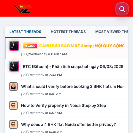
LATEST THREADS
HOTTEST THREADS
MOST VIEWED THRE
CẢNH BÁO BẢO MẬT &amp; NỘI QUY CỘNG ĐỒNG
VÀNG
0
Wednesday a31 6:07 AM
BTC (Bitcoin) - Phân tích snapshot ngày 06/08/2026
0
Yesterday at 2:43 PM
What should I verify before booking 3 BHK flats in Noida?
0
Yesterday at 8:01 AM
How to Verify property in Noida Step by Step
0
Yesterday at 6:57 AM
Why does a 4 BHK flat Noida offer better privacy?
0
Yesterday at 6:30 AM