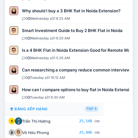
Why should I buy a 3 BHK flat in Noida Extension?
0
Wednesday a31 6:25 AM
Smart Investment Guide to Buy 2 BHK Flat in Noida
0
Wednesday a31 6:20 AM
Is a 4 BHK Flat in Noida Extension Good for Remote Work?
0
Wednesday a31 5:26 AM
Can researching a company reduce common interview mi
0
Tuesday a31 10:12 AM
How can I compare options to buy flat in Noida Extension?
0
Tuesday a31 6:30 AM
BẢNG XẾP HẠNG
TOP 5
Trần Thị Hương
25,548
1
VNĐ
Võ Hữu Phong
25,446
2
VNĐ