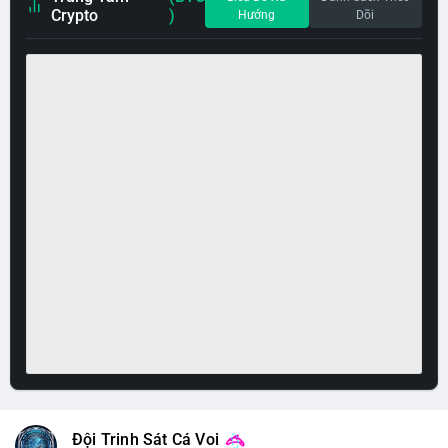
Crypto
)
Hướng
Dõi
Đội Trinh Sát Cá Voi