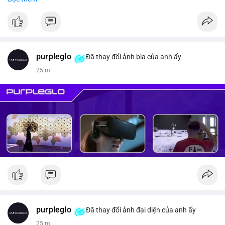
#vlikevn
#titanbot
📰 Nguồn: CoinDesk
purpleglo
Đã thay đổi ảnh bìa của anh ấy
25 m
purpleglo
Đã thay đổi ảnh đại diện của anh ấy
25 m