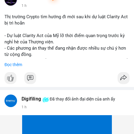
1 h
Thị trường Crypto tìm hướng đi mới sau khi dự luật Clarity Act
bị trì hoãn
- Dự luật Clarity Act của Mỹ lỡ thời điểm quan trọng trước kỳ
nghỉ hè của Thượng viện.
- Các phương án thay thế đang nhận được nhiều sự chú ý hơn
từ cộng đồng.
- Thị trường crypto vẫn tiếp tục vận động bất chấp sự chậm trễ
Đọc thêm
về pháp lý.
#binancesquare
#cryptonews
#regulation
#uspolitics
$btc $eth
Digifiling
Đã thay đổi ảnh đại diện của anh ấy
#vlikevn
#titanbot
1 h
📰 Nguồn: CoinDesk