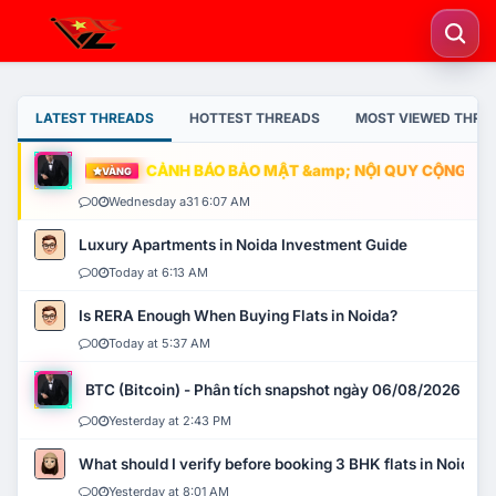
LATEST THREADS
HOTTEST THREADS
MOST VIEWED THRE
CẢNH BÁO BẢO MẬT &amp; NỘI QUY CỘNG ĐỒNG
VÀNG
0
Wednesday a31 6:07 AM
Luxury Apartments in Noida Investment Guide
0
Today at 6:13 AM
Is RERA Enough When Buying Flats in Noida?
0
Today at 5:37 AM
BTC (Bitcoin) - Phân tích snapshot ngày 06/08/2026
0
Yesterday at 2:43 PM
What should I verify before booking 3 BHK flats in Noida?
0
Yesterday at 8:01 AM