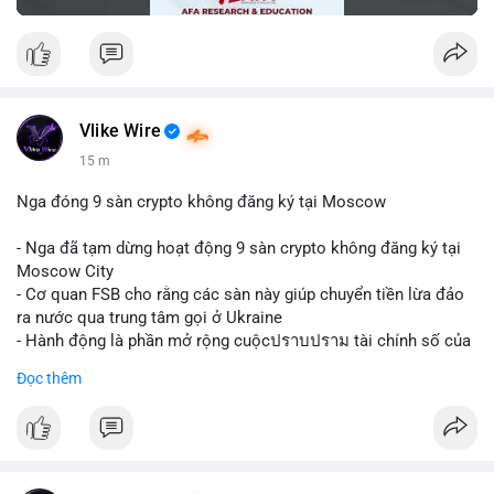
Vlike Wire
15 m
Nga đóng 9 sàn crypto không đăng ký tại Moscow
- Nga đã tạm dừng hoạt động 9 sàn crypto không đăng ký tại
Moscow City
- Cơ quan FSB cho rằng các sàn này giúp chuyển tiền lừa đảo
ra nước qua trung tâm gọi ở Ukraine
- Hành động là phần mở rộng cuộcปราบปราม tài chính số của
Nga
Đọc thêm
$btc $eth
#vlikevn
#titanbot