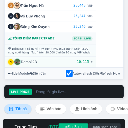
Trần Ngọc Hà
25,445
3
VNĐ
Võ Duy Phong
25,347
4
VNĐ
Đặng Kim Quỳnh
25,246
5
VNĐ
TỔNG ĐIỂM PAPER TRADE
TOP 5 · LIVE
Điểm live = số dư ví + ký quỹ + PnL chưa chốt · Chốt 12:00
ngày cuối tháng · Top 1 trên 20.000 đ nhận 30 ngày VIP Whale.
Demo123
10.115
1
đ
Hide Module
Diễn đàn
Auto-refresh (30s)
Refresh Now
Đang tải giá live...
LIVE PRICE
Tất cả
Văn bản
Hình ảnh
Video
Trung Tâm
(BTC
Biểu Đồ Xu
Danh Sách Theo