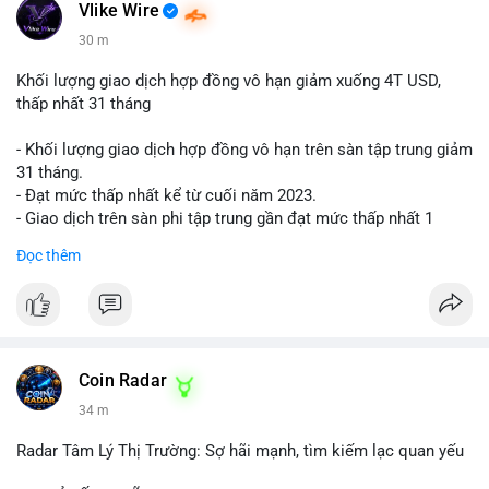
📰 Nguồn: Cointelegraph
Vlike Wire
30 m
Khối lượng giao dịch hợp đồng vô hạn giảm xuống 4T USD,
thấp nhất 31 tháng
- Khối lượng giao dịch hợp đồng vô hạn trên sàn tập trung giảm
31 tháng.
- Đạt mức thấp nhất kể từ cuối năm 2023.
- Giao dịch trên sàn phi tập trung gần đạt mức thấp nhất 1
năm.
Đọc thêm
#binancesquare
#cryptonews
#cex
#futures
$btc $eth
#vlikevn
#titanbot
Coin Radar
34 m
📰 Nguồn: Cointelegraph
Radar Tâm Lý Thị Trường: Sợ hãi mạnh, tìm kiếm lạc quan yếu