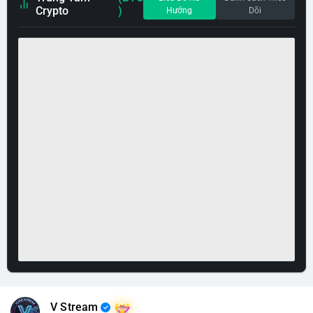
Crypto
)
Hướng
Dõi
V Stream