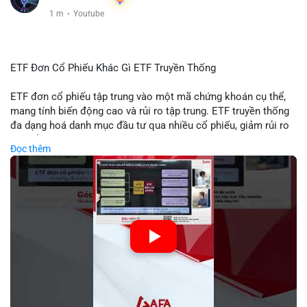
1 m
·
Youtube
ETF Đơn Cổ Phiếu Khác Gì ETF Truyền Thống
ETF đơn cổ phiếu tập trung vào một mã chứng khoán cụ thể,
mang tính biến động cao và rủi ro tập trung. ETF truyền thống
đa dạng hoá danh mục đầu tư qua nhiều cổ phiếu, giảm rủi ro
cụ thể. Sự khác biệt này ảnh hưởng đến chiến lược phân배 tài
Đọc thêm
sản và mức độ tiếp xúc với thị trường.
🎥 Xem video trực tiếp tại:
Nguồn: Tài chính & Kinh doanh