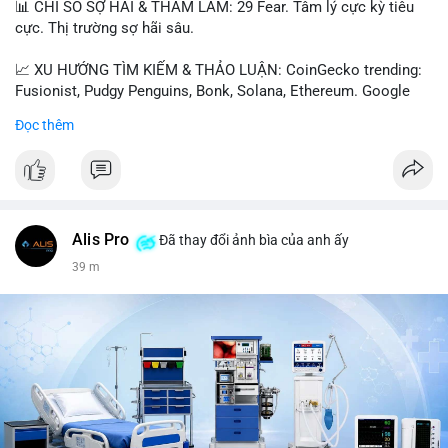
📊 CHỈ SỐ SỢ HÃI & THAM LAM: 29 Fear. Tâm lý cực kỳ tiêu
cực. Thị trường sợ hãi sâu.
📈 XU HƯỚNG TÌM KIẾM & THẢO LUẬN: CoinGecko trending:
Fusionist, Pudgy Penguins, Bonk, Solana, Ethereum. Google
Trends Việt Nam: vietnam vs cambodia, cà phê, thành lộc, hồ
Đọc thêm
tiêu, vũ khí hạt nhân, đội tuyển Brasil, cúp U20 Châu Á.
LunarCrush trending: Ethereum, Solana, Taylor Swift, Tesla,
UFC 310, Premier League, Champions League, NCAA Football,
Dogecoin, LeBron James, Andreessen Horowitz, NFL,
Polkadot, Real Madrid, Beyoncé, Microsoft, UFC 311, Chainlink,
MrBeast, Google. Binance Square: nhiều post về lệnh long, lợi
Alis Pro
Đã thay đổi ảnh bìa của anh ấy
nhuận, $HFT/$SKYAI, $RIVER, $WLD, $ALLO, Top trader 30
39 m
ngày, POV Binancian, bình nước Binance, sân khấu, chia sẻ trải
nghiệm.
💬 DÒNG CHẢY TIN TỨC & TRUYỀN THÔNG: Telegram
CoinTelegraph: Saylor nói Bitcoin không cần rõ ràng, Mỹ cần
rõ ràng; CEX futures volume giảm xuống $4 tỷ trong tháng 7,
thấp nhất từ tháng 12/2023; Prophet Market ra mắt thị trường
dự đoán human vs AI; Trump nói crypto làเรื่อง lớn, người dùng