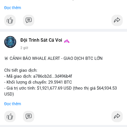
- Khối lượng giao dịch Futures hiện cao gấp 8 lần so với giao
Đọc thêm
dịch Spot.
#binance
#btc
#cryptonews
#bitcoin
#futures
$btc
Đội Trinh Sát Cá Voi
#vlikevn
#titanbot
2 giờ
📰 Nguồn: Cointelegraph
🚨 CẢNH BÁO WHALE ALERT - GIAO DỊCH BTC LỚN
Chi tiết giao dịch:
- Mã giao dịch: a786cb2d...3d496b4f
- Khối lượng di chuyển: 29.5941 BTC
- Giá trị ước tính: $1,921,677.69 USD (theo thị giá $64,934.53
USD)
- Thời gian: 11:19:59 2026-08-07 UTC
Đọc thêm
Nhận định phân tích: Giao dịch gần 30 BTC trị giá gần 2 triệu
USD được thực hiện trong một khối chưa xác nhận cho thấy
dấu hiệu di chuyển vốn có chủ đích. Với khối lượng này, khả