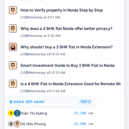
How to Verify property in Noida Step by Step
0
Yesterday at 6:57 AM
Why does a 4 BHK flat Noida offer better privacy?
0
Yesterday at 6:30 AM
Why should I buy a 3 BHK flat in Noida Extension?
0
Wednesday a31 6:25 AM
Smart Investment Guide to Buy 2 BHK Flat in Noida
0
Wednesday a31 6:20 AM
Is a 4 BHK Flat in Noida Extension Good for Remote Work?
0
Wednesday a31 5:26 AM
BẢNG XẾP HẠNG
TOP 5
Trần Thị Hương
25,548
1
VNĐ
Võ Hữu Phong
25,446
2
VNĐ