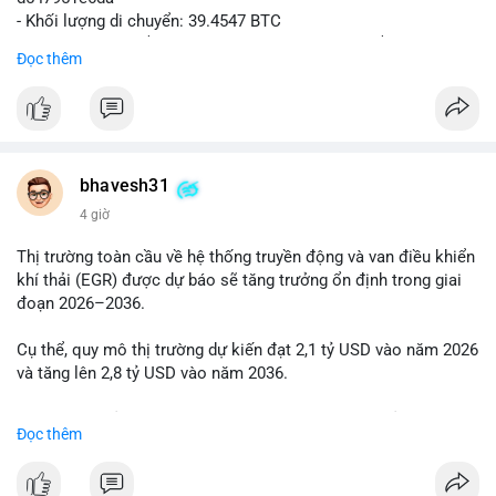
- Khối lượng di chuyển: 39.4547 BTC
- Giá trị ước tính: $2,543,967.30 USD (theo thị giá $64,478.16
Đọc thêm
USD)
- Thời gian: 21:19:43 2026-08-06 UTC
Nhận định phân tích:
Khối lượng 39.45 BTC tương đương hơn 2.5 triệu USD được
phát hiện trong mempool cho thấy một cá voi đang thực hiện
bhavesh31
hành vi di chuyển vốn quy mô lớn. Với mức giá hiện tại, động
4 giờ
thái này có thể là bước chuẩn bị cho một lệnh bán lớn trên sàn
tập trung, tạo áp lực giảm ngắn hạn lên thị trường. Ngược lại,
Thị trường toàn cầu về hệ thống truyền động và van điều khiển
nếu dòng tiền được chuyển vào ví lạnh hoặc ví không thuộc
khí thải (EGR) được dự báo sẽ tăng trưởng ổn định trong giai
sàn giao dịch, đây là tín hiệu tích lũy dài hạn, phản ánh niềm tin
đoạn 2026–2036.
của nhà đầu tư lớn vào xu hướng tăng giá. Tâm lý thị trường có
thể dao động khi giới đầu tư theo dõi điểm đến của số BTC
Cụ thể, quy mô thị trường dự kiến đạt 2,1 tỷ USD vào năm 2026
này.
và tăng lên 2,8 tỷ USD vào năm 2036.
Lời khuyên cho nhà đầu tư nhỏ lẻ:
Mức tăng trưởng này tương ứng với tốc độ tăng trưởng kép
Đọc thêm
Theo dõi sát điểm đến của giao dịch trong 24 giờ tới. Nếu BTC
hàng năm (CAGR) là 2,9% trong suốt giai đoạn dự báo.
vào ví sàn, cân nhắc giảm đòn bẩy và chốt lời một phần. Nếu
vào ví lạnh, có thể duy trì vị thế nắm giữ. Không phản ứng thái
Nhu cầu về các giải pháp kiểm soát khí thải ngày càng cao,