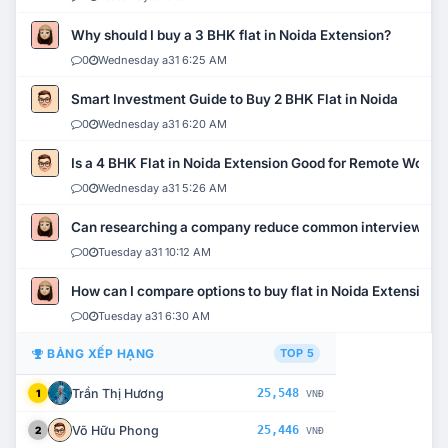
Why should I buy a 3 BHK flat in Noida Extension?
0
Wednesday a31 6:25 AM
Smart Investment Guide to Buy 2 BHK Flat in Noida
0
Wednesday a31 6:20 AM
Is a 4 BHK Flat in Noida Extension Good for Remote Work?
0
Wednesday a31 5:26 AM
Can researching a company reduce common interview mi
0
Tuesday a31 10:12 AM
How can I compare options to buy flat in Noida Extension?
0
Tuesday a31 6:30 AM
BẢNG XẾP HẠNG
TOP 5
Trần Thị Hương
25,548
1
VNĐ
Võ Hữu Phong
25,446
2
VNĐ