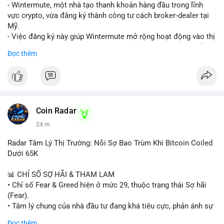
nguồn để xác định rõ ý đồ.
- Wintermute, một nhà tạo thanh khoản hàng đầu trong lĩnh
vực crypto, vừa đăng ký thành công tư cách broker‑dealer tại
Lời khuyên: Nhà đầu tư nhỏ lẻ nên thận trọng, tránh hành động
Mỹ.
theo cảm xúc. Quan sát diễn biến giá trong 24-48 giờ tới. Nếu
- Việc đăng ký này giúp Wintermute mở rộng hoạt động vào thị
giá không phản ứng mạnh, khả năng cao là chuyển ví nội bộ, ít
trường chứng khoán tokenized, một lĩnh vực đang phát triển
Đọc thêm
tác động đến thị trường. Chỉ vào lệnh khi có xác nhận xu
nhanh chóng ở Hoa Kỳ.
hướng rõ ràng.
- Với tư cách là broker‑dealer, công ty có thể cung cấp dịch vụ
giao dịch, sàn giao dịch và thanh toán cho các tài sản
#317btc
#20triệuusd
#mempool
#chuyểnsàn
#áplựcbán
tokenized, đồng thời tuân thủ quy định của SEC.
- Đây là bước chiến lược nhằm tận dụng cơ hội tăng trưởng của
thị trường tokenized và củng cố vị thế của Wintermute trong
Coin Radar
ngành tài chính kỹ thuật số.
24 m
#binancesquare
#cryptonews
#wintermute
#brokerdealer
Radar Tâm Lý Thị Trường: Nỗi Sợ Bao Trùm Khi Bitcoin Coiled
#tokenizedsecurities
#usregulation
Dưới 65K
$btc $eth
📊 CHỈ SỐ SỢ HÃI & THAM LAM
• Chỉ số Fear & Greed hiện ở mức 29, thuộc trạng thái Sợ hãi
#vlikevn
#titanbot
(Fear).
• Tâm lý chung của nhà đầu tư đang khá tiêu cực, phản ánh sự
📰 Nguồn: Cointelegraph
thận trọng cao độ trước các biến động thị trường.
Đọc thêm