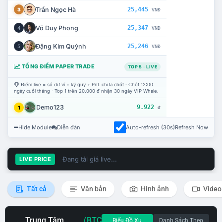
Trần Ngọc Hà
25,445
3
VNĐ
Võ Duy Phong
25,347
4
VNĐ
Đặng Kim Quỳnh
25,246
5
VNĐ
TỔNG ĐIỂM PAPER TRADE
TOP 5 · LIVE
Điểm live = số dư ví + ký quỹ + PnL chưa chốt · Chốt 12:00
ngày cuối tháng · Top 1 trên 20.000 đ nhận 30 ngày VIP Whale.
Demo123
9.922
1
đ
Hide Module
Diễn đàn
Auto-refresh (30s)
Refresh Now
Đang tải giá live...
LIVE PRICE
Tất cả
Văn bản
Hình ảnh
Video
Trung Tâm
(BTC
Biểu Đồ Xu
Danh Sách Theo