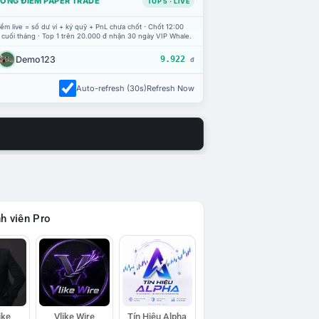
ỔNG ĐIỂM PAPER TRADE
TOP 5 · LIVE
ểm live = số dư ví + ký quỹ + PnL chưa chốt · Chốt 12:00
 cuối tháng · Top 1 trên 20.000 đ nhận 30 ngày VIP Whale.
Demo123
9.922
đ
Auto-refresh (30s)
Refresh Now
h viên Pro
ike
Vlike Wire
Tín Hiệu Alpha