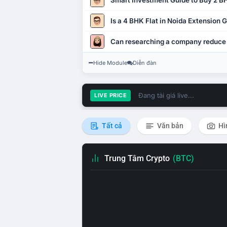
Smart Investment Guide to Buy 2 BH
Is a 4 BHK Flat in Noida Extension
Can researching a company reduce
Hide Module
Diễn đàn
Đang tải giá live...
LIVE PRICE
Tất cả
Văn bản
Hì
Trung Tâm Crypto
(BTC)