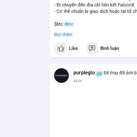
- Đi chuyển đến địa chỉ liên kết FalconX
- Có thể chuẩn bị giao dịch hoặc tái tổ c
$btc
#btc
Đọc thêm
#vlikevn
#titanbot
Like
Bình luận
📰 Nguồn: CoinDesk
purpleglo
Đã thay đổi ảnh b
44 m