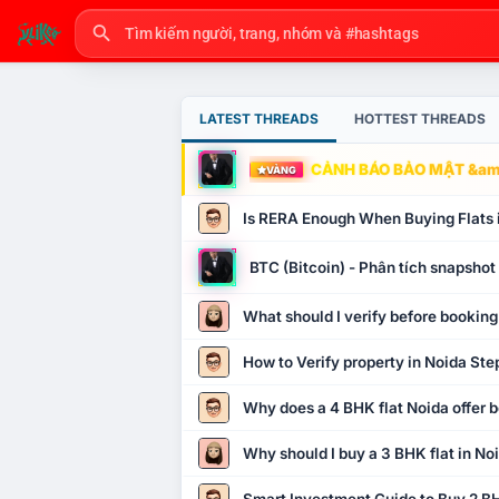
LATEST THREADS
HOTTEST THREADS
CẢNH BÁO BẢO MẬT &amp
VÀNG
Is RERA Enough When Buying Flats 
BTC (Bitcoin) - Phân tích snapsho
What should I verify before booking
How to Verify property in Noida Ste
Why does a 4 BHK flat Noida offer b
Why should I buy a 3 BHK flat in No