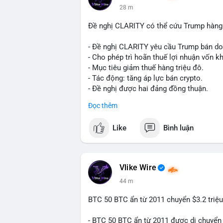
28 m
phiên giao dịch Âu-Mỹ. Tâm lý thị trường
động thái này.
Đề nghị CLARITY có thể cứu Trump hàng 
Lời khuyên cho nhà đầu tư nhỏ lẻ: Theo 
- Đề nghị CLARITY yêu cầu Trump bán do
trong 2-4 giờ tới. Nếu dòng tiền vào sà
- Cho phép trì hoãn thuế lợi nhuận vốn kh
phòng thủ. Nếu vào ví lạnh, có thể duy t
- Mục tiêu giảm thuế hàng triệu đô.
loạn.
- Tác động: tăng áp lực bán crypto.
- Đề nghị được hai đảng đồng thuận.
#160btc
#vilanh
#thanhkhoansan
#apluc
#clarity
#trump
#crypto
#tax
#bloomber
Đọc thêm
$btc $eth
Like
Bình luận
#vlikevn
#titanbot
📰 Nguồn: Cointelegraph
Vlike Wire
44 m
BTC 50 BTC ẩn từ 2011 chuyển $3.2 triệu
- BTC 50 BTC ẩn từ 2011 được di chuyển 