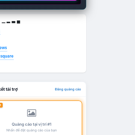
g ▁ ▂ ▃ ▄
t
news
esquare
ết tài trợ
Đăng quảng cáo
1
Quảng cáo tại vị trí #1
Nhấn để đặt quảng cáo của bạn