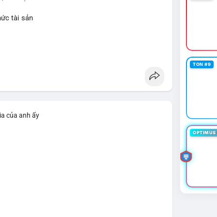
hức tài sản
TON #9
ìa của anh ấy
OPTIMUS 