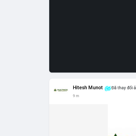
Hitesh Munot
Đã thay đổi 
9 m