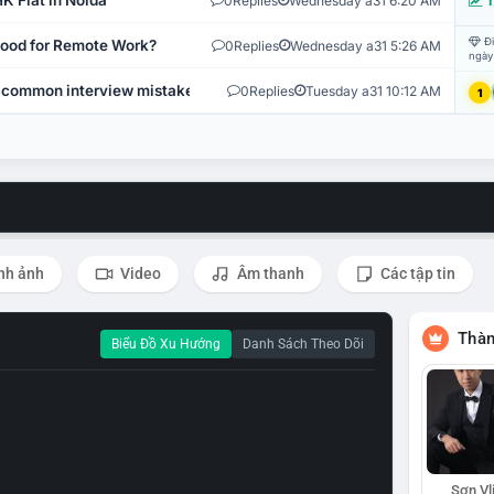
K Flat in Noida
0
Replies
Wednesday a31 6:20 AM
T
Đi
 Good for Remote Work?
0
Replies
Wednesday a31 5:26 AM
ngày
 common interview mistakes?
0
Replies
Tuesday a31 10:12 AM
1
nh ảnh
Video
Âm thanh
Các tập tin
Thàn
Biểu Đồ Xu Hướng
Danh Sách Theo Dõi
Sơn Vl