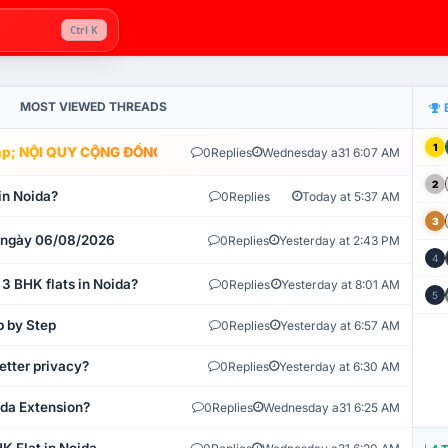
Ctrl K
MOST VIEWED THREADS
1
; NỘI QUY CỘNG ĐỒNG VLIKE.VN: HỆ THỐNG GIÁM SÁT TỰ ĐỘNG V
0
Replies
Wednesday a31 6:07 AM
2
in Noida?
0
Replies
Today at 5:37 AM
3
t ngày 06/08/2026
0
Replies
Yesterday at 2:43 PM
4
 3 BHK flats in Noida?
0
Replies
Yesterday at 8:01 AM
5
p by Step
0
Replies
Yesterday at 6:57 AM
etter privacy?
0
Replies
Yesterday at 6:30 AM
ida Extension?
0
Replies
Wednesday a31 6:25 AM