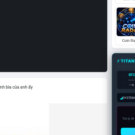
Coin R
⚡ TITA
BTC
----
--%
ảnh bìa của anh ấy
SYSTEM:
Trợ lý A