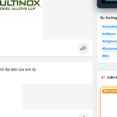
Xu hướn
#titanbo
#vlikevn
#crypto
#binanc
#btc
nh đại diện của anh ấy
Liên k
BTC VIP #