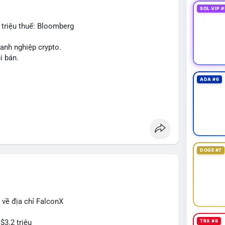
 có thể dao động nhẹ khi nhà đầu tư nhỏ lẻ theo dõi
SOL VIP #
triệu thuế: Bloomberg
dõi xác nhận giao dịch và điểm đến của số BTC này
anh nghiệp crypto.
n, cân nhắc giảm đòn bẩy hoặc chốt lời một phần để
i bán.
rì chiến lược nắm giữ hiện tại mà không cần hoảng
ADA #6
ban
#btcmempool
g
DOGE #7
 về địa chỉ FalconX
$3.2 triệu
TRX #8