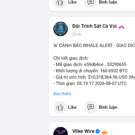
Like
Bình luận
Đội Trinh Sát Cá Voi
23 m
🚨 CẢNH BÁO WHALE ALERT - GIAO DỊ
Chi tiết giao dịch:
- Mã giao dịch: e59db4ce...53290655
- Khối lượng di chuyển: 160.6932 BTC
- Giá trị ước tính: $10,318,364.96 USD (t
- Thời gian: 05:19:17 2026-08-07 UTC
Đọc thêm
Nhận định phân tích hành vi của Cá voi d
hơn 10.3 triệu USD được di chuyển trong
Like
Bình luận
nằm trong nhóm giao dịch lớn nhưng chư
sàn giao dịch tập trung, khả năng cao c
đổi tài sản. Ngược lại, nếu dòng tiền đổ v
trữ dài hạn, giảm áp lực bán trước mắt. 
Vlike Wire
thể có thể là tổ chức hoặc nhà đầu tư l