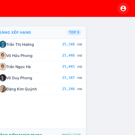
BẢNG XẾP HẠNG
TOP 5
Trần Thị Hương
25,548
VNĐ
À CHẾ TÀI XỬ LÝ VI PHẠM
Võ Hữu Phong
25,446
VNĐ
Trần Ngọc Hà
25,445
VNĐ
Võ Duy Phong
25,347
VNĐ
Đặng Kim Quỳnh
25,246
VNĐ