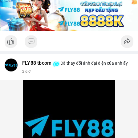
lời ngắn hạn sẽ gia tăng.
Lời khuyên: Nhà đầu tư nhỏ lẻ nên theo dõi sát các khối xác
nhận tiếp theo của TxID này. Nếu BTC được chuyển tiếp lên
sàn trong vòng 24 giờ, hãy thận trọng với nhịp điều chỉnh.
Ngược lại, nếu giao dịch kết thúc ở ví lạnh, đây là tín hiệu củng
cố cho xu hướng tăng trung hạn.
#29btc
#vilanh
#tichluydaihan
#btcmempool
#giaodichlon
FLY88 tbcom
Đã thay đổi ảnh đại diện của anh ấy
2 giờ