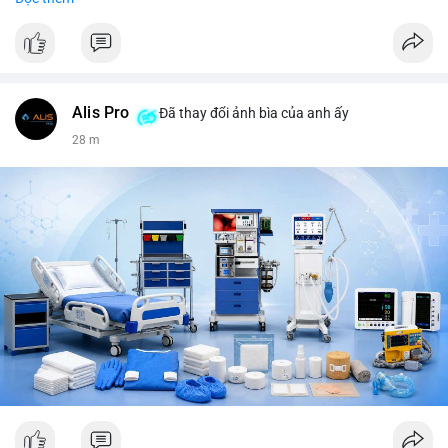
tiêu, vũ khí hạt nhân, đội tuyển Brasil, cúp U20 Châu Á.
LunarCrush trending: Ethereum, Solana, Taylor Swift, Tesla,
UFC 310, Premier League, Champions League, NCAA Football,
Dogecoin, LeBron James, Andreessen Horowitz, NFL,
Polkadot, Real Madrid, Beyoncé, Microsoft, UFC 311, Chainlink,
MrBeast, Google. Binance Square: nhiều post về lệnh long, lợi
Alis Pro
Đã thay đổi ảnh bìa của anh ấy
nhuận, $HFT/$SKYAI, $RIVER, $WLD, $ALLO, Top trader 30
28 m
ngày, POV Binancian, bình nước Binance, sân khấu, chia sẻ trải
nghiệm.
💬 DÒNG CHẢY TIN TỨC & TRUYỀN THÔNG: Telegram
CoinTelegraph: Saylor nói Bitcoin không cần rõ ràng, Mỹ cần
rõ ràng; CEX futures volume giảm xuống $4 tỷ trong tháng 7,
thấp nhất từ tháng 12/2023; Prophet Market ra mắt thị trường
dự đoán human vs AI; Trump nói crypto làเรื่อง lớn, người dùng
Bitcoin giảm áp lực cho đồng đô la; Thượng viện Mỹ đẩy lại bỏ
Clarity Act đến tháng 9. Telegram Binance: hỗ trợ trả os cổ tức
AAPL, IBM qua bStocks; MMT Trading Tournament lên tới 2
triệu voucher; Power Protocol Trading Competition; mở rộng
campagna airdrop USD1 đến 07/08/2026; hoàn thành tích hợp
MMT trên BNB Smart Chain. Tin tức gần đây: sau tang lễ
Clarity Act, thế giới crypto vẫn quay vòng; biến động Bitcoin