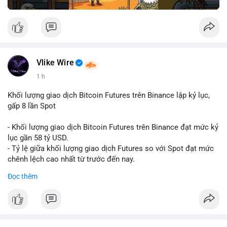
Vlike Wire
1 h
Khối lượng giao dịch Bitcoin Futures trên Binance lập kỷ lục,
gấp 8 lần Spot
- Khối lượng giao dịch Bitcoin Futures trên Binance đạt mức kỷ
lục gần 58 tỷ USD.
- Tỷ lệ giữa khối lượng giao dịch Futures so với Spot đạt mức
chênh lệch cao nhất từ trước đến nay.
- Khối lượng giao dịch Futures hiện cao gấp 8 lần so với giao
Đọc thêm
dịch Spot.
#binance
#btc
#cryptonews
#bitcoin
#futures
$btc