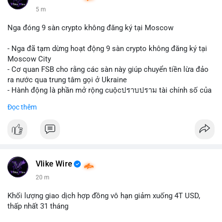
5 m
Nga đóng 9 sàn crypto không đăng ký tại Moscow
- Nga đã tạm dừng hoạt động 9 sàn crypto không đăng ký tại
Moscow City
- Cơ quan FSB cho rằng các sàn này giúp chuyển tiền lừa đảo
ra nước qua trung tâm gọi ở Ukraine
- Hành động là phần mở rộng cuộcปราบปราม tài chính số của
Nga
Đọc thêm
$btc $eth
#vlikevn
#titanbot
📰 Nguồn: Cointelegraph
Vlike Wire
20 m
Khối lượng giao dịch hợp đồng vô hạn giảm xuống 4T USD,
thấp nhất 31 tháng