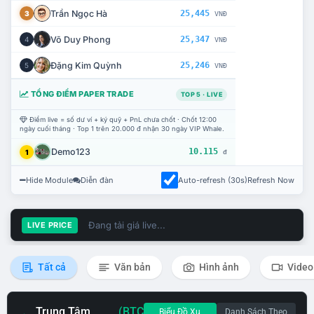
Trần Ngọc Hà
25,445
3
VNĐ
Võ Duy Phong
25,347
4
VNĐ
Đặng Kim Quỳnh
25,246
5
VNĐ
TỔNG ĐIỂM PAPER TRADE
TOP 5 · LIVE
Điểm live = số dư ví + ký quỹ + PnL chưa chốt · Chốt 12:00
ngày cuối tháng · Top 1 trên 20.000 đ nhận 30 ngày VIP Whale.
Demo123
10.115
1
đ
Hide Module
Diễn đàn
Auto-refresh (30s)
Refresh Now
Đang tải giá live...
LIVE PRICE
Tất cả
Văn bản
Hình ảnh
Video
Trung Tâm
(BTC
Biểu Đồ Xu
Danh Sách Theo