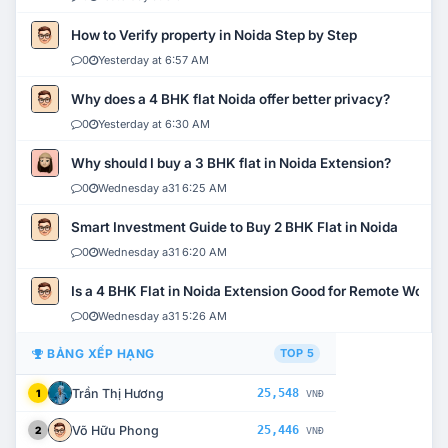
How to Verify property in Noida Step by Step
0
Yesterday at 6:57 AM
Why does a 4 BHK flat Noida offer better privacy?
0
Yesterday at 6:30 AM
Why should I buy a 3 BHK flat in Noida Extension?
0
Wednesday a31 6:25 AM
Smart Investment Guide to Buy 2 BHK Flat in Noida
0
Wednesday a31 6:20 AM
Is a 4 BHK Flat in Noida Extension Good for Remote Work?
0
Wednesday a31 5:26 AM
BẢNG XẾP HẠNG
TOP 5
Trần Thị Hương
25,548
1
VNĐ
Võ Hữu Phong
25,446
2
VNĐ