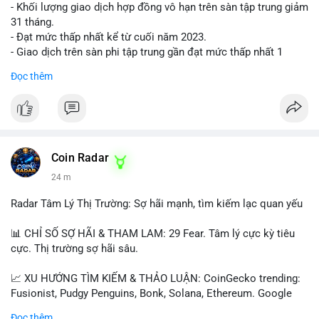
- Khối lượng giao dịch hợp đồng vô hạn trên sàn tập trung giảm
31 tháng.
- Đạt mức thấp nhất kể từ cuối năm 2023.
- Giao dịch trên sàn phi tập trung gần đạt mức thấp nhất 1
năm.
Đọc thêm
#binancesquare
#cryptonews
#cex
#futures
$btc $eth
#vlikevn
#titanbot
Coin Radar
24 m
📰 Nguồn: Cointelegraph
Radar Tâm Lý Thị Trường: Sợ hãi mạnh, tìm kiếm lạc quan yếu
📊 CHỈ SỐ SỢ HÃI & THAM LAM: 29 Fear. Tâm lý cực kỳ tiêu
cực. Thị trường sợ hãi sâu.
📈 XU HƯỚNG TÌM KIẾM & THẢO LUẬN: CoinGecko trending:
Fusionist, Pudgy Penguins, Bonk, Solana, Ethereum. Google
Trends Việt Nam: vietnam vs cambodia, cà phê, thành lộc, hồ
Đọc thêm