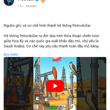
Xem chi tiết các bài viết đầy đủ tại dòng thời gian của Vlike.vn!
1 h
·
Youtube
#clarityact
#bitcoinfutures
#whalealert
#wintermutesec
#fearandgreedindex
Nguồn gốc và cơ chế hình thành hệ thống Petrodollar
Hệ thống Petrodollar ra đời dựa trên thỏa thuận chiến lược
giữa Hoa Kỳ và các quốc gia xuất khẩu dầu mỏ, chủ yếu là
Saudi Arabia. Cơ chế này yêu cầu thanh toán dầu mỏ bằng
đồng USD, tạo ra nhu cầu khổng lồ và duy trì vị thế độc tôn của
Đọc thêm
đồng tiền này trong thương mại quốc tế. Sự thống trị của
Petrodollar đóng vai trò then chốt trong việc củng cố sức
mạnh tài chính Mỹ và ảnh hưởng trực tiếp đến dòng vốn toàn
cầu.
🎥 Xem video trực tiếp tại:
Nguồn: Cú Thông Thái