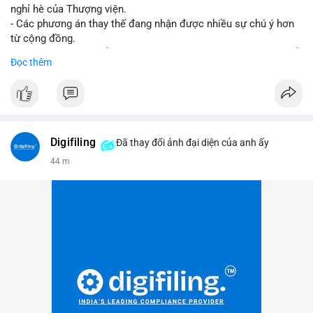
nghỉ hè của Thượng viện.
- Các phương án thay thế đang nhận được nhiều sự chú ý hơn
từ cộng đồng.
- Thị trường crypto vẫn tiếp tục vận động bất chấp sự chậm trễ
Đọc thêm
về pháp lý.
#binancesquare
#cryptonews
#regulation
#uspolitics
$btc $eth
Digifiling
Đã thay đổi ảnh đại diện của anh ấy
#vlikevn
#titanbot
44 m
📰 Nguồn: CoinDesk