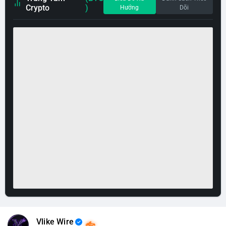
Crypto
)
Hướng
Dõi
Vlike Wire