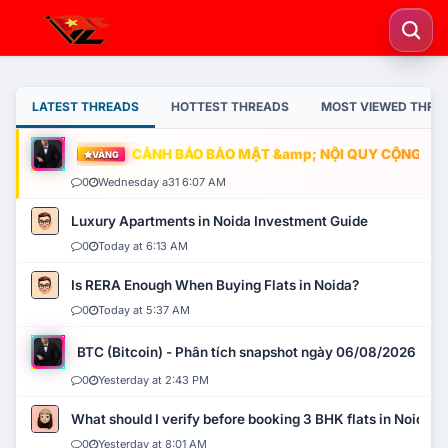
LATEST THREADS
HOTTEST THREADS
MOST VIEWED THRE
CẢNH BÁO BẢO MẬT &amp; NỘI QUY CỘNG ĐỒNG
VÀNG
0
Wednesday a31 6:07 AM
Luxury Apartments in Noida Investment Guide
0
Today at 6:13 AM
Is RERA Enough When Buying Flats in Noida?
0
Today at 5:37 AM
BTC (Bitcoin) - Phân tích snapshot ngày 06/08/2026
0
Yesterday at 2:43 PM
What should I verify before booking 3 BHK flats in Noida?
0
Yesterday at 8:01 AM