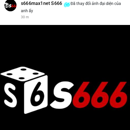
s666max1net S666
Đã thay đổi ảnh đại diện của
anh ấy
30 m