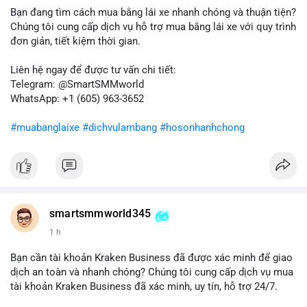
bán ngắn hạn có thể xuất hiện, gây biến động giá. Ngược lại,
Bạn đang tìm cách mua bằng lái xe nhanh chóng và thuận tiện?
nếu chuyển sang ví lạnh, tín hiệu này cho thấy niềm tin nắm giữ
Chúng tôi cung cấp dịch vụ hỗ trợ mua bằng lái xe với quy trình
của nhà đầu tư lớn vẫn còn vững chắc.
đơn giản, tiết kiệm thời gian.
Lời khuyên cho nhà đầu tư nhỏ lẻ: Theo dõi sát các giao dịch
Liên hệ ngay để được tư vấn chi tiết:
tiếp theo từ địa chỉ này để xác định điểm đến của dòng tiền.
Telegram: @SmartSMMworld
Tránh hành động theo cảm xúc; hãy dựa trên dữ liệu xác nhận
WhatsApp: +1 (605) 963-3652
và quản lý rủi ro chặt chẽ trong bối cảnh biến động có thể gia
tăng.
#muabanglaixe
#dichvulambang
#hosonhanhchong
#87917btc
#572kusd
#vilanh
#tichluydaihan
#btcmempool
smartsmmworld345
1 h
Bạn cần tài khoản Kraken Business đã được xác minh để giao
dịch an toàn và nhanh chóng? Chúng tôi cung cấp dịch vụ mua
tài khoản Kraken Business đã xác minh, uy tín, hỗ trợ 24/7.