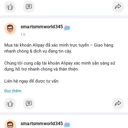
#buywalmartselleraccounts
#walmartseller
#ecommercesolutions
smartsmmworld345
1 h
Mua tài khoản Alipay đã xác minh trực tuyến – Giao hàng
nhanh chóng & dịch vụ đáng tin cậy.
Chúng tôi cung cấp tài khoản Alipay xác minh sẵn sàng sử
dụng, hỗ trợ nhanh chóng và thân thiện.
Liên hệ ngay để được tư vấn:
Telegram: @SmartSMMworld
Đọc thêm
WhatsApp: +1 (605) 963-3652
#buyverifiedalipayaccounts
smartsmmworld345