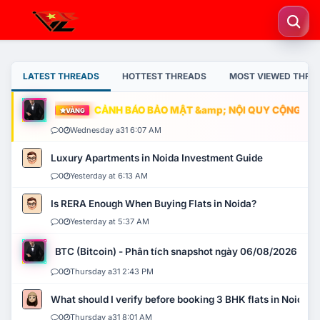
LATEST THREADS
HOTTEST THREADS
MOST VIEWED THRE
CẢNH BÁO BẢO MẬT &amp; NỘI QUY CỘNG ĐỒNG
VÀNG
0
Wednesday a31 6:07 AM
Luxury Apartments in Noida Investment Guide
0
Yesterday at 6:13 AM
Is RERA Enough When Buying Flats in Noida?
0
Yesterday at 5:37 AM
BTC (Bitcoin) - Phân tích snapshot ngày 06/08/2026
0
Thursday a31 2:43 PM
What should I verify before booking 3 BHK flats in Noida?
0
Thursday a31 8:01 AM