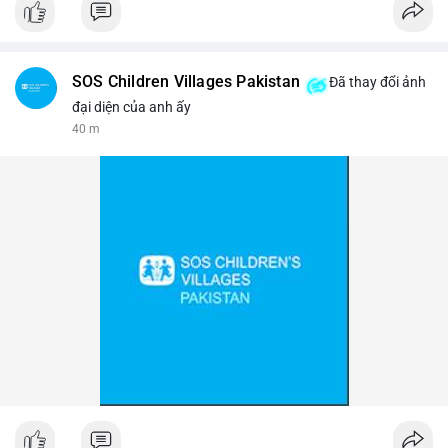
#binancesquare
#cryptonews
#btc
$btc
SOS Children Villages Pakistan
Đã thay đổi ảnh
#vlikevn
#titanbot
đại diện của anh ấy
40 m
📰 Nguồn: Cointelegraph