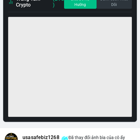
Crypto
)
Hướng
Dõi
usasafebiz1268
Đã thay đổi ảnh bìa của cô ấy