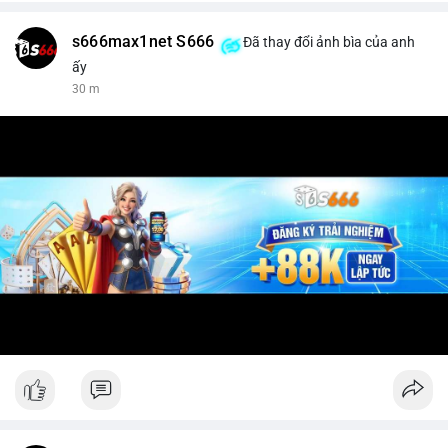
s666max1net S666
Đã thay đổi ảnh bìa của anh
ấy
30 m