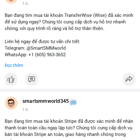
1 h
Bạn đang tìm mua tài khoản TransferWise (Wise) đã xác minh
để sử dụng ngay? Chúng tôi cung cấp dịch vụ hỗ trợ nhanh
chóng, với quy trình rõ ràng và hỗ trợ thân thiện.
Liên hệ ngay để được tư vấn chi tiết:
Telegram: @SmartSMMworld
WhatsApp: +1 (605) 963-3652
Đọc thêm
Lưu ý: Việc mua bán tài khoản có thể vi phạm điều khoản dịch
vụ của Wise. Hãy cân nhắc kỹ trước khi quyết định.
#wise
#transferwise
#taikhoanxacminh
#dichvutaichinh
smartsmmworld345
1 h
Bạn đang tìm mua tài khoản Stripe đã được xác minh để nhận
thanh toán toàn cầu ngay lập tức? Chúng tôi cung cấp dịch vụ
bán tài khoản Stripe an toàn, giao hàng nhanh chóng trong