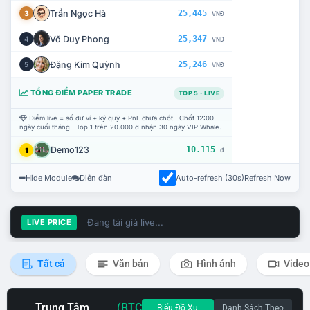
Trần Ngọc Hà
25,445
3
VNĐ
Võ Duy Phong
25,347
4
VNĐ
Đặng Kim Quỳnh
25,246
5
VNĐ
TỔNG ĐIỂM PAPER TRADE
TOP 5 · LIVE
Điểm live = số dư ví + ký quỹ + PnL chưa chốt · Chốt 12:00
ngày cuối tháng · Top 1 trên 20.000 đ nhận 30 ngày VIP Whale.
Demo123
10.115
1
đ
Hide Module
Diễn đàn
Auto-refresh (30s)
Refresh Now
Đang tải giá live...
LIVE PRICE
Tất cả
Văn bản
Hình ảnh
Video
Trung Tâm
(BTC
Biểu Đồ Xu
Danh Sách Theo