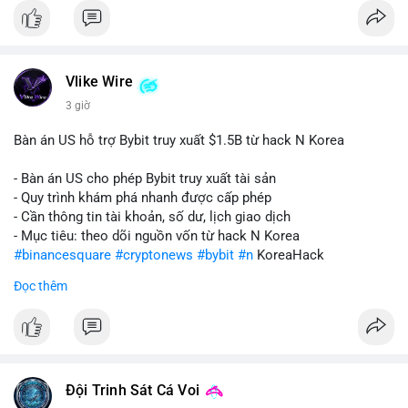
Vlike Wire
3 giờ
Bàn án US hỗ trợ Bybit truy xuất $1.5B từ hack N Korea
- Bàn án US cho phép Bybit truy xuất tài sản
- Quy trình khám phá nhanh được cấp phép
- Cần thông tin tài khoản, số dư, lịch giao dịch
- Mục tiêu: theo dõi nguồn vốn từ hack N Korea
#binancesquare
#cryptonews
#bybit
#n
KoreaHack
Đọc thêm
$btc $eth
#vlikevn
#titanbot
📰 Nguồn: Cointelegraph
Đội Trinh Sát Cá Voi