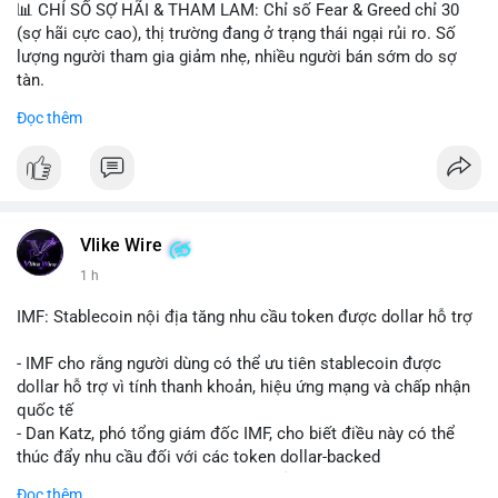
📊 CHỈ SỐ SỢ HÃI & THAM LAM: Chỉ số Fear & Greed chỉ 30
(sợ hãi cực cao), thị trường đang ở trạng thái ngại rủi ro. Số
lượng người tham gia giảm nhẹ, nhiều người bán sớm do sợ
tàn.
Đọc thêm
📈 XU HƯỚNG TÌM KIẾM & THẢO LUẬN: Biconomy (BICO),
Pudgy Penguins (PENGU), Bitcoin SV (BSV) và Kaspa (KAS) là
coin được tìm kiếm nhiều nhất. Chủ đề NFT (Pudgy Penguins),
AI (Hyperliquid) và ổn định (BSV) nổi bật.
💬 DÒNG CHẢY TIN TỨC & TRUYỀN THÔNG: Bàn tán trên
Vlike Wire
Binance Square tập trung vào lệnh kẹp, dự báo NVDA và Musk
1 h
Starship 13. Telegram nhấn mạnh luật mới tại Brazil và tranh
luận về Clearity Act.
IMF: Stablecoin nội địa tăng nhu cầu token được dollar hỗ trợ
💡 NHẬN ĐỊNH & KHUYẾN NGHỊ: Tâm lý ngắn hạn vẫn tiêu
- IMF cho rằng người dùng có thể ưu tiên stablecoin được
cực do sợ hãi, nhưng xu hướng coin nhỏ và tin tức AI/NVIDA
dollar hỗ trợ vì tính thanh khoản, hiệu ứng mạng và chấp nhận
có thể tạo cơ hội mua sớm. Cần theo dõi sự thay đổi trong
quốc tế
chính sách crypto Mỹ.
- Dan Katz, phó tổng giám đốc IMF, cho biết điều này có thể
thúc đẩy nhu cầu đối với các token dollar-backed
📊 Nguồn: Radar Tâm Lý Thị Trường
- Nhận định được đưa ra trong bối cảnh các quốc gia phát
Đọc thêm