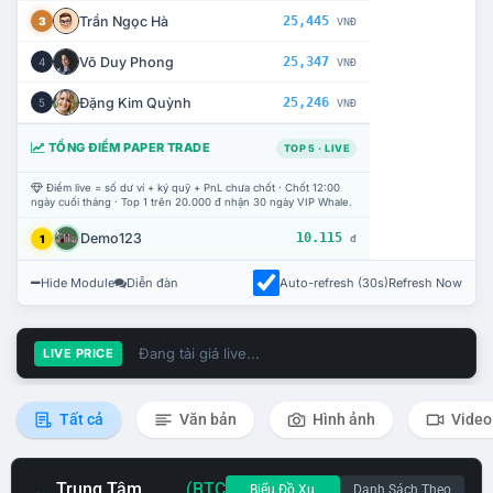
Trần Ngọc Hà
25,445
3
VNĐ
Võ Duy Phong
25,347
4
VNĐ
Đặng Kim Quỳnh
25,246
5
VNĐ
TỔNG ĐIỂM PAPER TRADE
TOP 5 · LIVE
Điểm live = số dư ví + ký quỹ + PnL chưa chốt · Chốt 12:00
ngày cuối tháng · Top 1 trên 20.000 đ nhận 30 ngày VIP Whale.
Demo123
10.115
1
đ
Hide Module
Diễn đàn
Auto-refresh (30s)
Refresh Now
Đang tải giá live...
LIVE PRICE
Tất cả
Văn bản
Hình ảnh
Video
Trung Tâm
(BTC
Biểu Đồ Xu
Danh Sách Theo