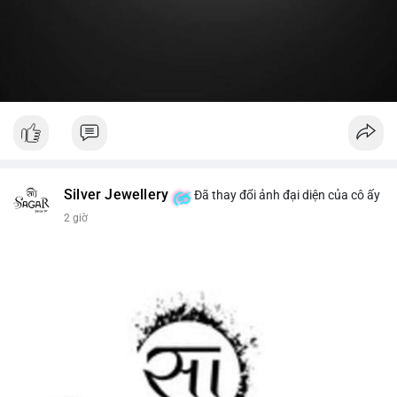
#19dot8371btc
#vilanh
#tichluydaihan
#phanbotaisan
#gia65k
Silver Jewellery
Đã thay đổi ảnh đại diện của cô ấy
2 giờ