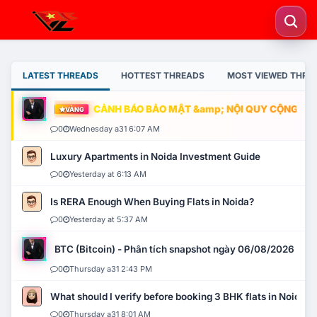
LATEST THREADS
HOTTEST THREADS
MOST VIEWED THRE
CẢNH BÁO BẢO MẬT &amp; NỘI QUY CỘNG ĐỒNG
VÀNG
0
Wednesday a31 6:07 AM
Luxury Apartments in Noida Investment Guide
0
Yesterday at 6:13 AM
Is RERA Enough When Buying Flats in Noida?
0
Yesterday at 5:37 AM
BTC (Bitcoin) - Phân tích snapshot ngày 06/08/2026
0
Thursday a31 2:43 PM
What should I verify before booking 3 BHK flats in Noida?
0
Thursday a31 8:01 AM