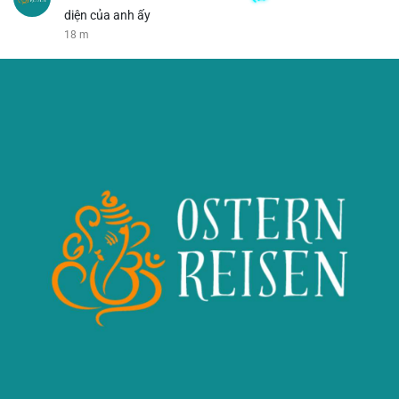
diện của anh ấy
18 m