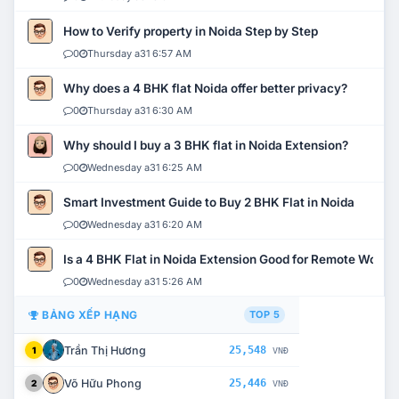
How to Verify property in Noida Step by Step
0
Thursday a31 6:57 AM
Why does a 4 BHK flat Noida offer better privacy?
0
Thursday a31 6:30 AM
Why should I buy a 3 BHK flat in Noida Extension?
0
Wednesday a31 6:25 AM
Smart Investment Guide to Buy 2 BHK Flat in Noida
0
Wednesday a31 6:20 AM
Is a 4 BHK Flat in Noida Extension Good for Remote Work?
0
Wednesday a31 5:26 AM
BẢNG XẾP HẠNG
TOP 5
Trần Thị Hương
25,548
1
VNĐ
Võ Hữu Phong
25,446
2
VNĐ