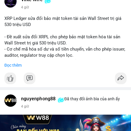
4 giờ
XRP Ledger sửa đổi bảo mật token tài sản Wall Street trị giá
530 triệu USD
- Đề xuất sửa đổi XRPL cho phép bảo mật token hóa tài sản
Wall Street trị giá 530 triệu USD.
- Cơ chế mã hóa số dư và số tiền chuyển, vẫn cho phép issuer,
auditor, regulator truy cập chọn lọc.
- Mục tiêu: tăng tính riêng tư, tuân thủ quy định, bảo vệ dữ liệu
Đọc thêm
tài chính.
- Đề xuất đang được xem xét bởi cộng đồng XRPL và các tổ
chức tài chính.
#binancesquare
#cryptonews
#xrp
nguyenphong88
Đã thay đổi ảnh bìa của anh ấy
$xrp
4 giờ
#vlikevn
#titanbot
📰 Nguồn: CoinDesk