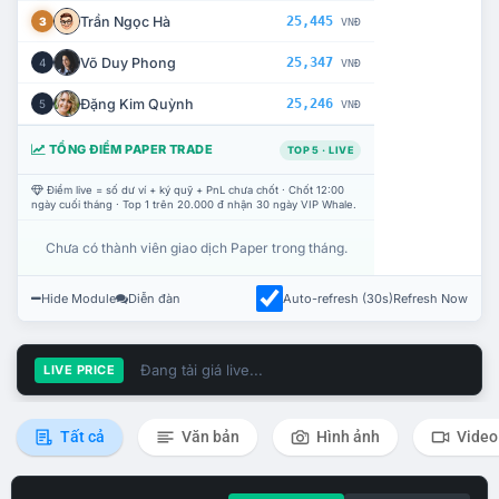
Trần Ngọc Hà
25,445
3
VNĐ
Võ Duy Phong
25,347
4
VNĐ
Đặng Kim Quỳnh
25,246
5
VNĐ
TỔNG ĐIỂM PAPER TRADE
TOP 5 · LIVE
Điểm live = số dư ví + ký quỹ + PnL chưa chốt · Chốt 12:00
ngày cuối tháng · Top 1 trên 20.000 đ nhận 30 ngày VIP Whale.
Chưa có thành viên giao dịch Paper trong tháng.
Hide Module
Diễn đàn
Auto-refresh (30s)
Refresh Now
Đang tải giá live...
LIVE PRICE
Tất cả
Văn bản
Hình ảnh
Video