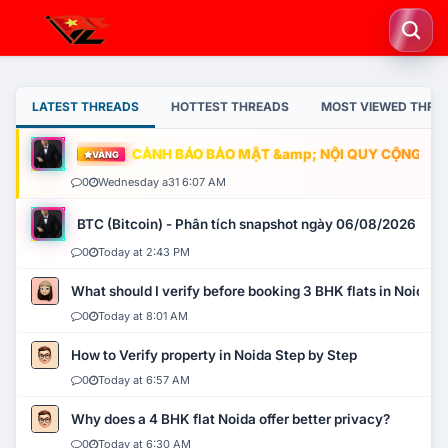
LATEST THREADS
HOTTEST THREADS
MOST VIEWED THRE
CẢNH BÁO BẢO MẬT &amp; NỘI QUY CỘNG ĐỒNG
VÀNG
0
Wednesday a31 6:07 AM
BTC (Bitcoin) - Phân tích snapshot ngày 06/08/2026
0
Today at 2:43 PM
What should I verify before booking 3 BHK flats in Noida?
0
Today at 8:01 AM
How to Verify property in Noida Step by Step
0
Today at 6:57 AM
Why does a 4 BHK flat Noida offer better privacy?
0
Today at 6:30 AM