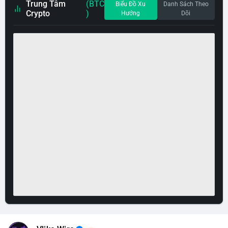
Trung Tâm
(BTC
Biểu Đồ Xu
Danh Sách Theo
Crypto
)
Hướng
Dõi