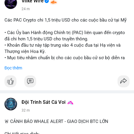
Vlike Wire
24 m
Các PAC Crypto chi 1,5 triệu USD cho các cuộc bầu cử tại Mỹ
• Các Ủy ban Hành động Chính trị (PAC) liên quan đến crypto
đã chi hơn 1,5 triệu USD cho truyền thông.
• Khoản đầu tư này tập trung vào 4 cuộc đua tại Hạ viện và
Thượng viện Hoa Kỳ.
• Mục tiêu nhằm chuẩn bị cho các cuộc bầu cử sơ bộ diễn ra
vào ngày 18 tháng 8.
Đọc thêm
#cryptonews
#politics
#usa
#binancesquare
$btc $eth
#vlikevn
#titanbot
Đội Trinh Sát Cá Voi
32 m
📰 Nguồn: Cointelegraph
🚨 CẢNH BÁO WHALE ALERT - GIAO DỊCH BTC LỚN