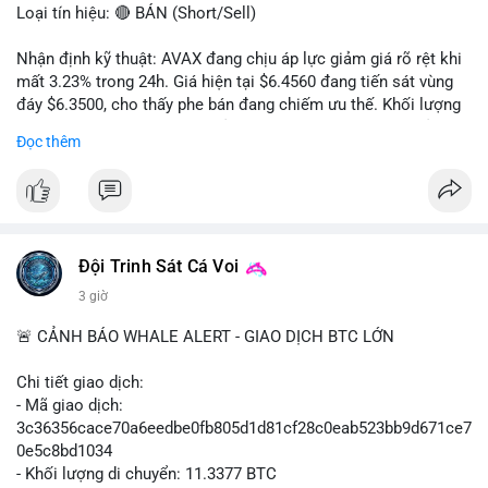
Loại tín hiệu: 🔴 BÁN (Short/Sell)
Nhận định kỹ thuật: AVAX đang chịu áp lực giảm giá rõ rệt khi
mất 3.23% trong 24h. Giá hiện tại $6.4560 đang tiến sát vùng
đáy $6.3500, cho thấy phe bán đang chiếm ưu thế. Khối lượng
giao dịch 2.14 triệu AVAX phản ánh dòng tiền thoát ra khỏi thị
Đọc thêm
trường. Biên độ dao động trong ngày khá rộng (5.6%), tạo điều
kiện cho các lệnh short ngắn hạn.
Khuyến nghị giao dịch cụ thể:
- Vùng Entry: $6.4500 - $6.4800
- Mục tiêu chốt lời (Take Profit - TP): TP1: $6.3500, TP2:
Đội Trinh Sát Cá Voi
$6.2800
3 giờ
- Cắt lỗ (Stop Loss - SL): $6.5800
🚨 CẢNH BÁO WHALE ALERT - GIAO DỊCH BTC LỚN
Lời khuyên quản trị vốn: Khối lượng lệnh khuyến nghị tối đa 2-
3% tổng vốn, đặt SL cứng ngay sau khi vào lệnh để bảo vệ tài
Chi tiết giao dịch:
khoản trước biến động bất thường.
- Mã giao dịch:
3c36356cace70a6eedbe0fb805d1d81cf28c0eab523bb9d671ce7
#shortavax
#avax6450
#bearishavax
#vungbiendong24h
0e5c8bd1034
- Khối lượng di chuyển: 11.3377 BTC