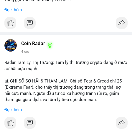
Đọc thêm
Lời khuyên ngắn gọn cho nhà đầu tư nhỏ lẻ:
#jpyc
#cryptonews
#web3
#japan
#blockchain
Nhà đầu tư nên theo dõi sát dòng tiền tiếp theo từ địa chỉ này.
Tránh hành động theo cảm xúc; hãy chờ xác nhận hướng đi của
$btc $eth
dòng tiền trước khi đưa ra quyết định vào lệnh, đồng thời đặt
lệnh dừng lỗ chặt chẽ để quản trị rủi ro trong bối cảnh thanh
#vlikevn
#titanbot
khoản mỏng.
Coin Radar
📰 Nguồn: CoinDesk
4 giờ
#25dot8btc
#dichuyen1_66trieuusd
#khangcu64556
#whalebtc
#theodoidongtien
Radar Tâm Lý Thị Trường: Tâm lý thị trường crypto đang ở mức
sợ hãi cực mạnh
📊 CHỈ SỐ SỢ HÃI & THAM LAM: Chỉ số Fear & Greed chỉ 25
(Extreme Fear), cho thấy thị trường đang trong trạng thái sợ
hãi cực mạnh. Người đầu tư có xu hướng tránh rủi ro, giảm
tham gia giao dịch, và tâm lý tiêu cực dominan.
Đọc thêm
📈 XU HƯỚNG TÌM KIẾM & THẢO LUẬN: Coin được tìm kiếm
nhiều nhất trên CoinGecko là Cash Cat (CASHCAT), Bitcoin
(BTC), Sui (SUI), Pudgy Penguins (PENGU). Trên Google Trends
Việt Nam, từ khóa như 'con riêng', 'phạm nhật minh anh' và 'tô