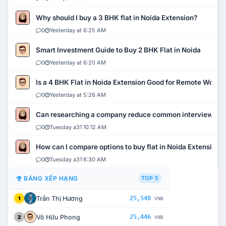
Why should I buy a 3 BHK flat in Noida Extension?
0
Yesterday at 6:25 AM
Smart Investment Guide to Buy 2 BHK Flat in Noida
0
Yesterday at 6:20 AM
Is a 4 BHK Flat in Noida Extension Good for Remote Work?
0
Yesterday at 5:26 AM
Can researching a company reduce common interview mi
0
Tuesday a31 10:12 AM
How can I compare options to buy flat in Noida Extension?
0
Tuesday a31 6:30 AM
BẢNG XẾP HẠNG
TOP 5
Trần Thị Hương
25,548
1
VNĐ
Võ Hữu Phong
25,446
2
VNĐ