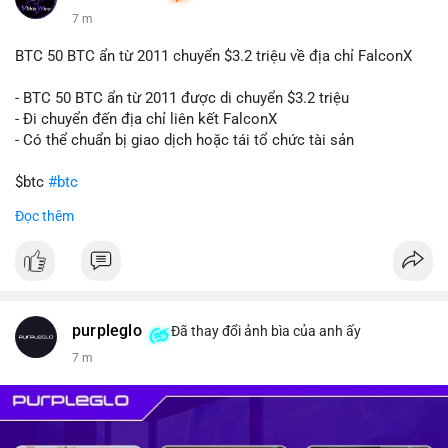
7 m
BTC 50 BTC ẩn từ 2011 chuyển $3.2 triệu về địa chỉ FalconX
- BTC 50 BTC ẩn từ 2011 được di chuyển $3.2 triệu
- Đi chuyển đến địa chỉ liên kết FalconX
- Có thể chuẩn bị giao dịch hoặc tái tổ chức tài sản
$btc
#btc
Đọc thêm
#vlikevn
#titanbot
📰 Nguồn: CoinDesk
purpleglo
Đã thay đổi ảnh bìa của anh ấy
7 m