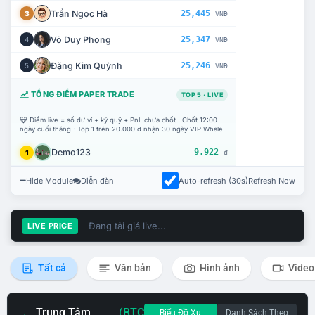
Trần Ngọc Hà
25,445
3
VNĐ
Võ Duy Phong
25,347
4
VNĐ
Đặng Kim Quỳnh
25,246
5
VNĐ
TỔNG ĐIỂM PAPER TRADE
TOP 5 · LIVE
Điểm live = số dư ví + ký quỹ + PnL chưa chốt · Chốt 12:00
ngày cuối tháng · Top 1 trên 20.000 đ nhận 30 ngày VIP Whale.
Demo123
9.922
1
đ
Hide Module
Diễn đàn
Auto-refresh (30s)
Refresh Now
Đang tải giá live...
LIVE PRICE
Tất cả
Văn bản
Hình ảnh
Video
Trung Tâm
(BTC
Biểu Đồ Xu
Danh Sách Theo