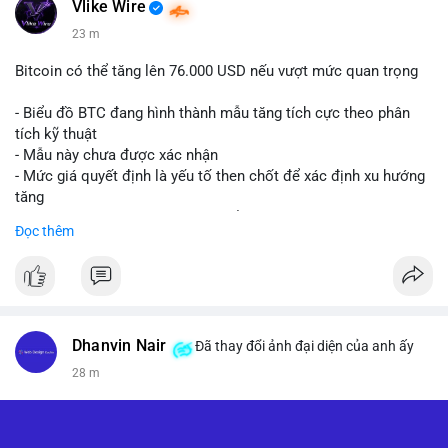
Vlike Wire
23 m
Bitcoin có thể tăng lên 76.000 USD nếu vượt mức quan trọng
- Biểu đồ BTC đang hình thành mẫu tăng tích cực theo phân
tích kỹ thuật
- Mẫu này chưa được xác nhận
- Mức giá quyết định là yếu tố then chốt để xác định xu hướng
tăng
- Nếu phá vỡ mức này, BTC có thể hướng tới 76.000 USD
Đọc thêm
#binancesquare
#cryptonews
#btc
$btc
#vlikevn
#titanbot
Dhanvin Nair
Đã thay đổi ảnh đại diện của anh ấy
28 m
📰 Nguồn: CoinDesk