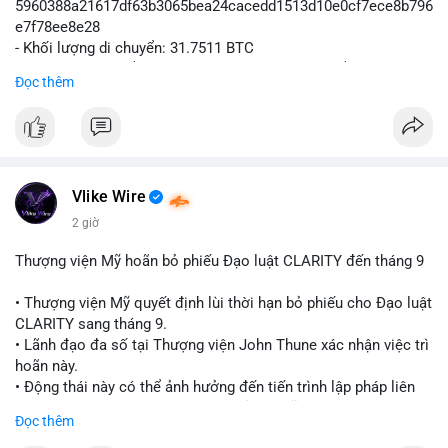
5960388a21617df63b3065bea24cacedd1513d10e0cf7ece8b796
e7f78ee8e28
- Khối lượng di chuyển: 31.7511 BTC
- Giá trị ước tính: $2,042,300.50 USD (theo thị giá $64,322.12
Đọc thêm
USD)
- Thời gian: 03:19:19 2
Vlike Wire
2 giờ
Thượng viện Mỹ hoãn bỏ phiếu Đạo luật CLARITY đến tháng 9
• Thượng viện Mỹ quyết định lùi thời hạn bỏ phiếu cho Đạo luật
CLARITY sang tháng 9.
• Lãnh đạo đa số tại Thượng viện John Thune xác nhận việc trì
hoãn này.
• Động thái này có thể ảnh hưởng đến tiến trình lập pháp liên
quan đến khung pháp lý tiền điện tử tại Mỹ.
Đọc thêm