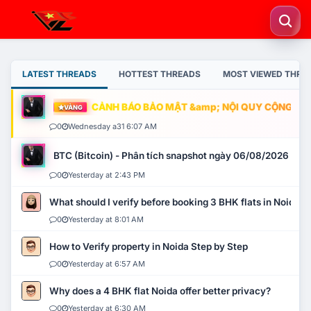
LATEST THREADS
HOTTEST THREADS
MOST VIEWED THRE
CẢNH BÁO BẢO MẬT &amp; NỘI QUY CỘNG ĐỒNG
VÀNG
0
Wednesday a31 6:07 AM
BTC (Bitcoin) - Phân tích snapshot ngày 06/08/2026
0
Yesterday at 2:43 PM
What should I verify before booking 3 BHK flats in Noida?
0
Yesterday at 8:01 AM
How to Verify property in Noida Step by Step
0
Yesterday at 6:57 AM
Why does a 4 BHK flat Noida offer better privacy?
0
Yesterday at 6:30 AM