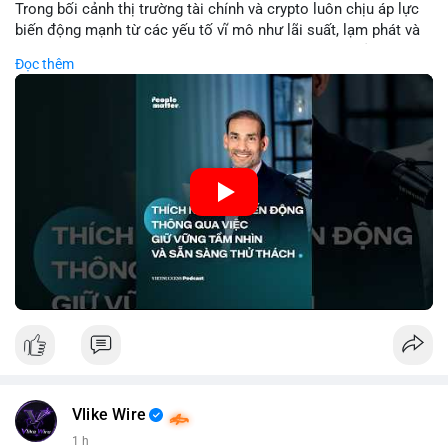
tương tự trong 24 giờ tới để xác nhận xu hướng. Không nên
Trong bối cảnh thị trường tài chính và crypto luôn chịu áp lực
hành động vội vàng dựa trên một giao dịch đơn lẻ, hãy ưu tiên
biến động mạnh từ các yếu tố vĩ mô như lãi suất, lạm phát và
quản trị rủi ro và giữ kỷ luật với kế hoạch đầu tư đã đề ra.
chính sách tiền tệ, việc duy trì tầm nhìn chiến lược trở thành
Đọc thêm
chìa khóa để đầu tư viên vượt qua giai đoạn không chắc chắn.
#8dot3271btc
#giaodichlon
#vilanh
#tamlycavoi
Thay vì phản ứng cảm xúc với những dao động ngắn hạn, các
#mempoolbtc
nhà đầu tư thành công thường tập trung vào nguyên tắc cơ
bản, phân배 tài sản hợp lý và kiên持 theo kế hoạch đã định.
Điều này không chỉ giúp giảm rủi ro mà còn tạo điều kiện để
tận dụng cơ hội khi thị trường phục hồi.
🎥 Xem video trực tiếp tại:
Nguồn: VIETSUCCESS
Vlike Wire
1 h