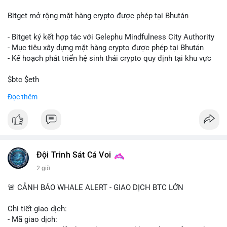
Bitget mở rộng mặt hàng crypto được phép tại Bhután
- Bitget ký kết hợp tác với Gelephu Mindfulness City Authority
- Mục tiêu xây dựng mặt hàng crypto được phép tại Bhután
- Kế hoạch phát triển hệ sinh thái crypto quy định tại khu vực
$btc $eth
Đọc thêm
#vlikevn
#titanbot
📰 Nguồn: Cointelegraph
Đội Trinh Sát Cá Voi
2 giờ
🚨 CẢNH BÁO WHALE ALERT - GIAO DỊCH BTC LỚN
Chi tiết giao dịch:
- Mã giao dịch: