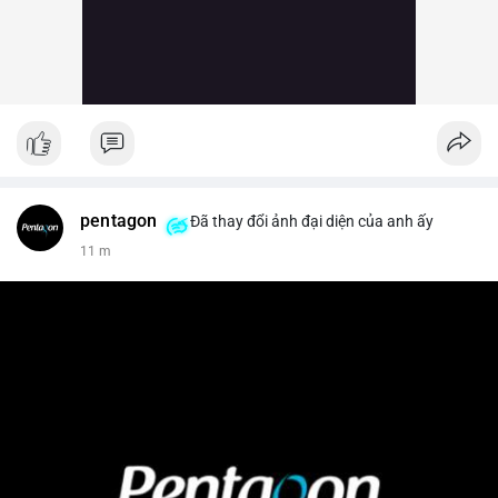
pentagon
Đã thay đổi ảnh đại diện của anh ấy
11 m