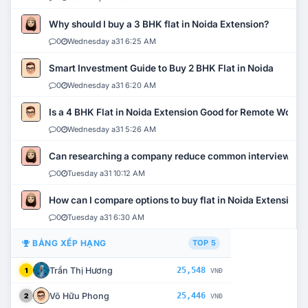
Why should I buy a 3 BHK flat in Noida Extension?
0
Wednesday a31 6:25 AM
Smart Investment Guide to Buy 2 BHK Flat in Noida
0
Wednesday a31 6:20 AM
Is a 4 BHK Flat in Noida Extension Good for Remote Work?
0
Wednesday a31 5:26 AM
Can researching a company reduce common interview mi
0
Tuesday a31 10:12 AM
How can I compare options to buy flat in Noida Extension?
0
Tuesday a31 6:30 AM
BẢNG XẾP HẠNG
TOP 5
Trần Thị Hương
25,548
1
VNĐ
Võ Hữu Phong
25,446
2
VNĐ