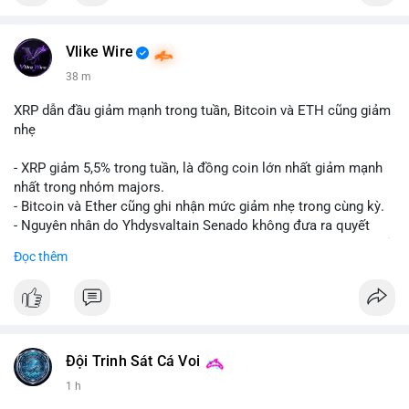
Vlike Wire
38 m
XRP dẫn đầu giảm mạnh trong tuần, Bitcoin và ETH cũng giảm
nhẹ
- XRP giảm 5,5% trong tuần, là đồng coin lớn nhất giảm mạnh
nhất trong nhóm majors.
- Bitcoin và Ether cũng ghi nhận mức giảm nhẹ trong cùng kỳ.
- Nguyên nhân do Yhdysvaltain Senado không đưa ra quyết
định về luật Clarity Act (luật cấu trúc thị trường) trước khi nghỉ
Đọc thêm
hè, đẩy việc thảo luận sang tháng 9.
- Việc trì hoãn pháp lý làm tăng sự không chắc chắn quanh
XRP và Ripple, ảnh hưởng đến tâm lý nhà đầu tư.
#binancesquare
#cryptonews
#xrp
#btc
#eth
#clarityact
#ripple
Đội Trinh Sát Cá Voi
1 h
$xrp $btc $eth