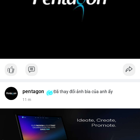
pentagon
Đã thay đổi ảnh bìa của anh ấy
11 m