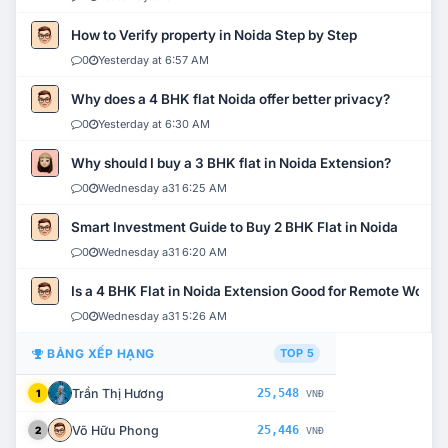
How to Verify property in Noida Step by Step
0
Yesterday at 6:57 AM
Why does a 4 BHK flat Noida offer better privacy?
0
Yesterday at 6:30 AM
Why should I buy a 3 BHK flat in Noida Extension?
0
Wednesday a31 6:25 AM
Smart Investment Guide to Buy 2 BHK Flat in Noida
0
Wednesday a31 6:20 AM
Is a 4 BHK Flat in Noida Extension Good for Remote Work?
0
Wednesday a31 5:26 AM
BẢNG XẾP HẠNG
TOP 5
Trần Thị Hương
25,548
1
VNĐ
Võ Hữu Phong
25,446
2
VNĐ