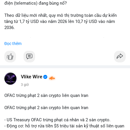
động thái chốt lời; ngược lại, nếu vào ví mới không hoạt động,
điện (telematics) đang bùng nổ?
đó là tín hiệu gom hàng chiến lược.
Theo dữ liệu mới nhất, quy mô thị trường toàn cầu dự kiến
Lời khuyên: Nhà đầu tư nhỏ lẻ nên quan sát thêm 2-4 giờ sau
tăng từ 1,7 tỷ USD vào năm 2026 lên 10,7 tỷ USD vào năm
khi giao dịch được xác nhận, tránh hành động theo cảm xúc.
2036.
Xác minh địa chỉ ví đích trước khi đưa ra quyết định vào lệnh,
ưu tiên quản trị rủi ro trong giai đoạn biến động mạnh.
Mức tăng trưởng này tương ứng với tốc độ tăng trưởng kép
Đọc thêm
hàng năm (CAGR) ấn tượng lên tới 20,2%.
#99dot6btc
#capvoichuyentien
#vilanhtichluy
#aplucban
#btcmempool65k
Điều gì đang thúc đẩy sự tăng trưởng vượt bậc này? Hãy cùng
theo dõi các phân tích chuyên sâu về xu hướng công nghệ và
nhu cầu thị trường trong thời gian tới.
Vlike Wire
3 giờ
OFAC trừng phạt 2 sàn crypto liên quan Iran
OFAC trừng phạt 2 sàn crypto liên quan Iran
- US Treasury OFAC trừng phạt cá nhân và 2 sàn crypto.
- Động cơ: hỗ trợ rửa tiền $5 triệu tài sản kỹ thuật số liên quan