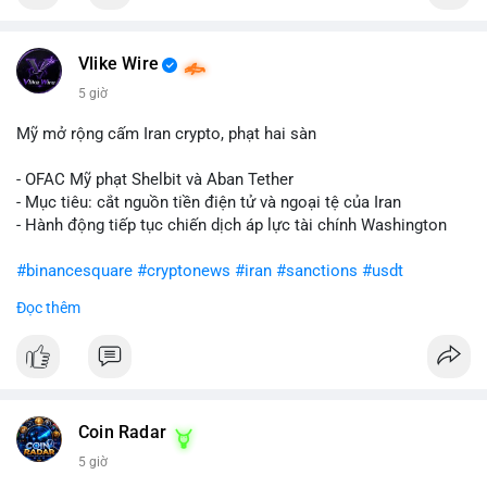
Vlike Wire
5 giờ
Mỹ mở rộng cấm Iran crypto, phạt hai sàn
- OFAC Mỹ phạt Shelbit và Aban Tether
- Mục tiêu: cắt nguồn tiền điện tử và ngoại tệ của Iran
- Hành động tiếp tục chiến dịch áp lực tài chính Washington
#binancesquare
#cryptonews
#iran
#sanctions
#usdt
Đọc thêm
$usdt
#vlikevn
#titanbot
📰 Nguồn: CoinDesk
Coin Radar
5 giờ