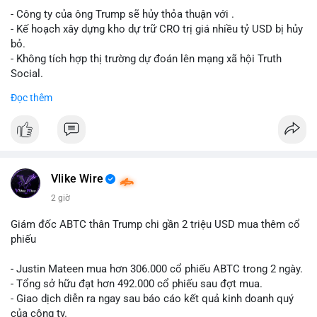
- Công ty của ông Trump sẽ hủy thỏa thuận với .
Lời khuyên cho nhà đầu tư nhỏ lẻ: Theo dõi xác nhận giao dịch
- Kế hoạch xây dựng kho dự trữ CRO trị giá nhiều tỷ USD bị hủy
và dòng tiền tiếp theo từ ví nguồn. Khối lượng này chưa đủ tạo
bỏ.
áp lực bán mạnh, nhưng nếu xuất hiện thêm 2-3 giao dịch
- Không tích hợp thị trường dự đoán lên mạng xã hội Truth
tương tự trong 24 giờ tới, khả năng cao là sóng điều chỉnh
Social.
ngắn hạn. Giữ tỷ trọng danh mục hợp lý, tránh FOMO mua đuổi
Đọc thêm
ở vùng giá hiện tại.
#binancesquare
#cryptonews
#cro
#trump
#truthsocial
#12dot1btc
#786kusd
#dichuyenvinuong
#khangcu64900
$cro
#mempoolbtc
#vlikevn
#titanbot
Vlike Wire
📰 Nguồn: Cointelegraph
2 giờ
Giám đốc ABTC thân Trump chi gần 2 triệu USD mua thêm cổ
phiếu
- Justin Mateen mua hơn 306.000 cổ phiếu ABTC trong 2 ngày.
- Tổng sở hữu đạt hơn 492.000 cổ phiếu sau đợt mua.
- Giao dịch diễn ra ngay sau báo cáo kết quả kinh doanh quý
của công ty.