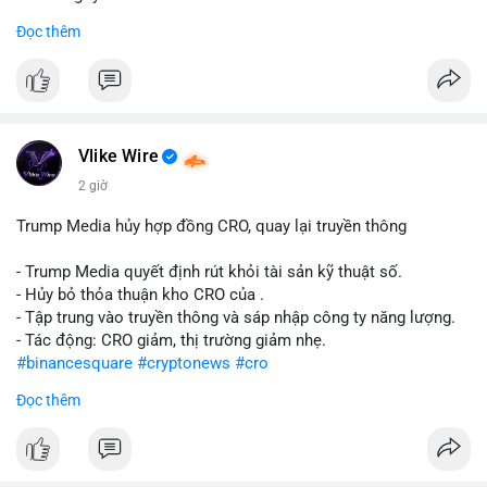
Đọc thêm
#abtc
#cryptonews
#stockmarket
#trump
$btc $eth
#vlikevn
#titanbot
Vlike Wire
📰 Nguồn: CoinDesk
2 giờ
Trump Media hủy hợp đồng CRO, quay lại truyền thông
- Trump Media quyết định rút khỏi tài sản kỹ thuật số.
- Hủy bỏ thỏa thuận kho CRO của .
- Tập trung vào truyền thông và sáp nhập công ty năng lượng.
- Tác động: CRO giảm, thị trường giảm nhẹ.
#binancesquare
#cryptonews
#cro
Đọc thêm
$cro
#vlikevn
#titanbot