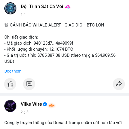
Đội Trinh Sát Cá Voi
1 h
🚨 CẢNH BÁO WHALE ALERT - GIAO DỊCH BTC LỚN
Chi tiết giao dịch:
- Mã giao dịch: 940123d7...4a49099f
- Khối lượng di chuyển: 12.1074 BTC
- Giá trị ước tính: $785,887.38 USD (theo thị giá $64,909.56
USD)
- Thời gian: 22:17:40 2026-08-07 UTC
Đọc thêm
Nhận định phân tích hành vi của Cá voi dựa trên giao dịch này:
Khối lượng 12.1 BTC tương đương gần 786 nghìn USD được di
chuyển trong một giao dịch chưa xác nhận duy nhất. Mức giá
$64,909.56 đang nằm gần vùng kháng cự tâm lý quan trọng.
Động thái này có thể là bước chuẩn bị thanh khoản để bán ra,
Vlike Wire
hoặc tái phân bổ tài sản giữa các ví nóng nhằm tối ưu phí giao
2 giờ
dịch. Việc di chuyển một phần nhỏ trong tổng nắm giữ cho
thấy cá voi đang thăm dò thanh khoản thị trường trước khi có
Công ty truyền thông của Donald Trump chấm dứt hợp tác với
hành động lớn hơn.