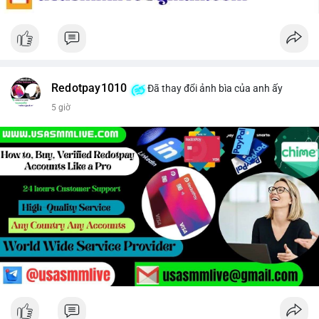
Redotpay1010
Đã thay đổi ảnh bìa của anh ấy
5 giờ