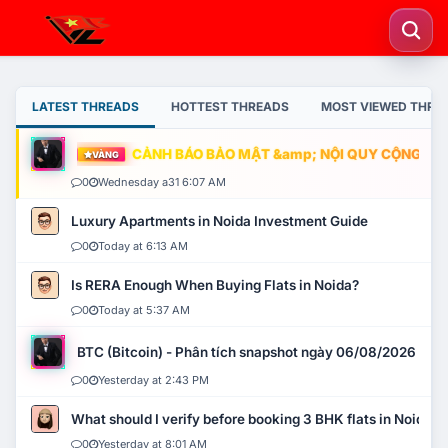
LATEST THREADS
HOTTEST THREADS
MOST VIEWED THRE
CẢNH BÁO BẢO MẬT &amp; NỘI QUY CỘNG ĐỒNG
VÀNG
0
Wednesday a31 6:07 AM
Luxury Apartments in Noida Investment Guide
0
Today at 6:13 AM
Is RERA Enough When Buying Flats in Noida?
0
Today at 5:37 AM
BTC (Bitcoin) - Phân tích snapshot ngày 06/08/2026
0
Yesterday at 2:43 PM
What should I verify before booking 3 BHK flats in Noida?
0
Yesterday at 8:01 AM