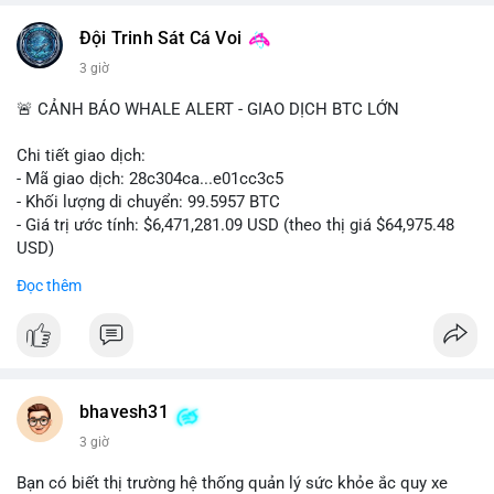
📰 Nguồn: CoinDesk
Đội Trinh Sát Cá Voi
3 giờ
🚨 CẢNH BÁO WHALE ALERT - GIAO DỊCH BTC LỚN
Chi tiết giao dịch:
- Mã giao dịch: 28c304ca...e01cc3c5
- Khối lượng di chuyển: 99.5957 BTC
- Giá trị ước tính: $6,471,281.09 USD (theo thị giá $64,975.48
USD)
- Thời gian: 20:19:36 2026-08-07 UTC
Đọc thêm
Nhận định phân tích: Khối lượng 99.6 BTC chưa xác nhận, trị
giá hơn 6.47 triệu USD, cho thấy dấu hiệu chuyển tiền quy mô
lớn. Với mức giá BTC quanh vùng 65K USD, hành vi này thường
gặp ở hai kịch bản: cá voi nạp lên sàn giao dịch để chuẩn bị
thanh khoản hoặc bán, hoặc chuyển sang ví lạnh nhằm tích lũy
bhavesh31
dài hạn. Việc giao dịch chưa được xác nhận tạo tâm lý thận
3 giờ
trọng, giới đầu tư theo dõi sát dòng tiền này để đánh giá áp lực
cung ngắn hạn. Nếu BTC vào ví nóng sàn, khả năng cao là
Bạn có biết thị trường hệ thống quản lý sức khỏe ắc quy xe