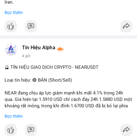
Iran.
- Các sàn bị cấm hoạt động, tài khoản bị khóa.
Đọc thêm
- Tác động: rủi ro cho thị trường crypto, tăng áp lực pháp lý.
#binancesquare
#cryptonews
#ofac
#ussanctions
#iran
$btc $eth
Tín Hiệu Alpha
#vlikevn
#titanbot
4 giờ
📰 Nguồn: Cointelegraph
🔮 TÍN HIỆU GIAO DỊCH CRYPTO - NEARUSDT
Loại tín hiệu: 🔴 BÁN (Short/Sell)
NEAR đang chịu áp lực giảm mạnh khi mất 4.1% trong 24h
qua. Giá hiện tại 1.5910 USD chỉ cách đáy 24h 1.5880 USD một
khoảng rất mỏng, trong khi đỉnh 1.6700 USD đã bị bỏ lại phía
sau. Biên độ dao động ngày đạt 4.9%, cho thấy phe bán đang
Đọc thêm
kiểm soát hoàn toàn. Khối lượng giao dịch 10.29 triệu NEAR
không đủ lớn để tạo lực đỡ, xác nhận xu hướng đi xuống đang
tiếp diễn.