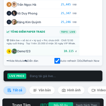
Trần Ngọc Hà
25,445
3
VNĐ
Võ Duy Phong
25,347
4
VNĐ
Đặng Kim Quỳnh
25,246
5
VNĐ
TỔNG ĐIỂM PAPER TRADE
TOP 5 · LIVE
Điểm live = số dư ví + ký quỹ + PnL chưa chốt · Chốt 12:00
ngày cuối tháng · Top 1 trên 20.000 đ nhận 30 ngày VIP Whale.
Demo123
10.115
1
đ
Hide Module
Diễn đàn
Auto-refresh (30s)
Refresh Now
Đang tải giá live...
LIVE PRICE
Tất cả
Văn bản
Hình ảnh
Video
Trung Tâm
(BTC
Biểu Đồ Xu
Danh Sách Theo