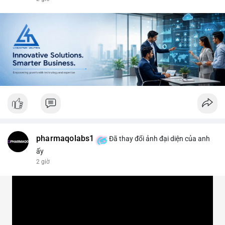
#vlikevn
#titanbot
📰 Nguồn: CoinDesk
pharmaqolabs1
Đã thay đổi ảnh đại diện của anh
ấy
2 giờ