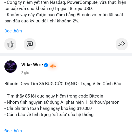
- Công ty niêm yết trên Nasdaq, PowerCompute, vừa thực hiện
tái cấp vốn cho khoản nợ trị giá 18 triệu USD.
- Khoản vay này được bảo đảm bằng Bitcoin với mức lãi suất
ban đầu cực kỳ ưu đãi, chỉ khoảng 2%.
- Động thái này cho thấy xu hướng các doanh nghiệp niêm yết
Đọc thêm
ngày càng tin tưởng sử dụng BTC làm tài sản thế chấp để tối
ưu hóa chi phí tài chính.
#binancesquare
#cryptonews
#btc
#powercompute
#blockchainfinance
Vlike Wire
$btc
2 giờ
#vlikevn
#titanbot
Bitcoin Devs Tìm 85 BUG CỨC ĐẠNG - Trạng Viên Cảnh Báo
📰 Nguồn: Cointelegraph
- Tìm thấy 85 lỗi cực nguy hiểm trong code Bitcoin
- Nhóm tình nguyện sử dụng AI phát hiện 1 lỗi/hour/person
- Chi phí tính toán hàng ngày khoảng $10,000
- Cảnh báo về tình trạng 'rất xấu' của hệ thống
$btc
#btc
Đọc thêm