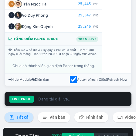
Trần Ngọc Hà
25,445
3
VNĐ
Võ Duy Phong
25,347
4
VNĐ
Đặng Kim Quỳnh
25,246
5
VNĐ
TỔNG ĐIỂM PAPER TRADE
TOP 5 · LIVE
Điểm live = số dư ví + ký quỹ + PnL chưa chốt · Chốt 12:00
ngày cuối tháng · Top 1 trên 20.000 đ nhận 30 ngày VIP Whale.
Chưa có thành viên giao dịch Paper trong tháng.
Hide Module
Diễn đàn
Auto-refresh (30s)
Refresh Now
Đang tải giá live...
LIVE PRICE
Tất cả
Văn bản
Hình ảnh
Video