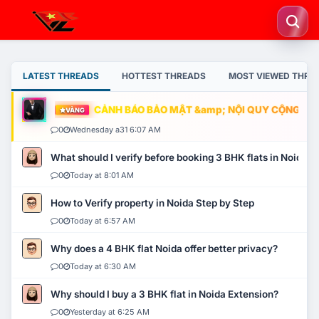
LATEST THREADS
HOTTEST THREADS
MOST VIEWED THRE
CẢNH BÁO BẢO MẬT &amp; NỘI QUY CỘNG ĐỒNG
VÀNG
0
Wednesday a31 6:07 AM
What should I verify before booking 3 BHK flats in Noida?
0
Today at 8:01 AM
How to Verify property in Noida Step by Step
0
Today at 6:57 AM
Why does a 4 BHK flat Noida offer better privacy?
0
Today at 6:30 AM
Why should I buy a 3 BHK flat in Noida Extension?
0
Yesterday at 6:25 AM