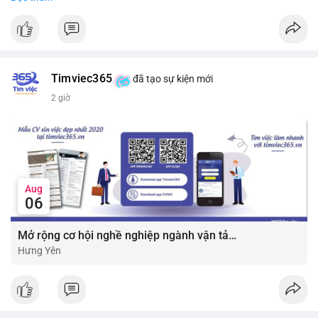
#vlikevn
#titanbot
📰 Nguồn: CoinDesk
Timviec365
đã tạo sự kiện mới
2 giờ
Aug
06
Mở rộng cơ hội nghề nghiệp ngành vận tải - lái xe với mức lương bứt phá ?
Hưng Yên