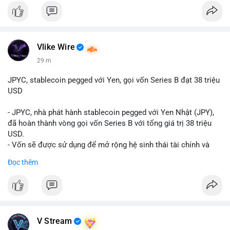
Vlike Wire
29 m
JPYC, stablecoin pegged với Yen, gọi vốn Series B đạt 38 triệu
USD
- JPYC, nhà phát hành stablecoin pegged với Yen Nhật (JPY),
đã hoàn thành vòng gọi vốn Series B với tổng giá trị 38 triệu
USD.
- Vốn sẽ được sử dụng để mở rộng hệ sinh thái tài chính và
Web3 của JPYC.
Đọc thêm
- Mục tiêu là tăng tốc độ przyjęcie của token yen-pegged JPYC
trên toàn cầu.
- Đây là bước tiến quan trọng trong việc phát triển stablecoin
liên quan đến tiền tệ fiat châu Á trong ngành Web3.
#binancesquare
#cryptonews
#jpyc
#stablecoin
#web3
#defi
V Stream