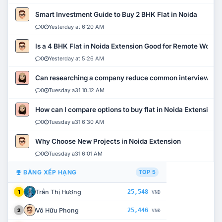
Smart Investment Guide to Buy 2 BHK Flat in Noida
0
Yesterday at 6:20 AM
Is a 4 BHK Flat in Noida Extension Good for Remote Work?
0
Yesterday at 5:26 AM
Can researching a company reduce common interview mi
0
Tuesday a31 10:12 AM
How can I compare options to buy flat in Noida Extension?
0
Tuesday a31 6:30 AM
Why Choose New Projects in Noida Extension
0
Tuesday a31 6:01 AM
BẢNG XẾP HẠNG
TOP 5
Trần Thị Hương
25,548
1
VNĐ
Võ Hữu Phong
25,446
2
VNĐ