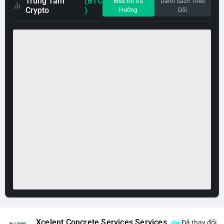
Trung Tâm
(BTC
Biểu Đồ Xu
Danh Sách Theo
Crypto
)
Hướng
Dõi
Xcelent Concrete Services Services
Đã thay đổi