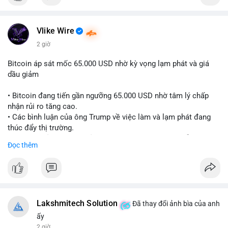
Vlike Wire
2 giờ
Bitcoin áp sát mốc 65.000 USD nhờ kỳ vọng lạm phát và giá
dầu giảm
• Bitcoin đang tiến gần ngưỡng 65.000 USD nhờ tâm lý chấp
nhận rủi ro tăng cao.
• Các bình luận của ông Trump về việc làm và lạm phát đang
thúc đẩy thị trường.
• Giá dầu giảm và các thỏa thuận địa chính trị đang hỗ trợ đà
Đọc thêm
tăng của tài sản rủi ro.
• Hướng đi tiếp theo của BTC phụ thuộc vào việc lợi suất trái
phiếu kho bạc và chỉ số USD có giảm hay không.
#bitcoin
#btc
#cryptonews
#macro
#binancesquare
Lakshmitech Solution
Đã thay đổi ảnh bìa của anh
$btc
ấy
2 giờ