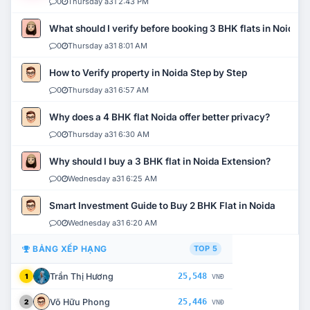
0
Thursday a31 2:43 PM
What should I verify before booking 3 BHK flats in Noida?
0
Thursday a31 8:01 AM
How to Verify property in Noida Step by Step
0
Thursday a31 6:57 AM
Why does a 4 BHK flat Noida offer better privacy?
0
Thursday a31 6:30 AM
Why should I buy a 3 BHK flat in Noida Extension?
0
Wednesday a31 6:25 AM
Smart Investment Guide to Buy 2 BHK Flat in Noida
0
Wednesday a31 6:20 AM
BẢNG XẾP HẠNG
TOP 5
Trần Thị Hương
25,548
1
VNĐ
Võ Hữu Phong
25,446
2
VNĐ