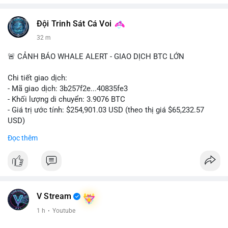
Đội Trinh Sát Cá Voi
32 m
🚨 CẢNH BÁO WHALE ALERT - GIAO DỊCH BTC LỚN
Chi tiết giao dịch:
- Mã giao dịch: 3b257f2e...40835fe3
- Khối lượng di chuyển: 3.9076 BTC
- Giá trị ước tính: $254,901.03 USD (theo thị giá $65,232.57
USD)
- Thời gian: 16:19:51 2026-08-09 UTC
Đọc thêm
Nhận định phân tích: Khối lượng 3.9076 BTC (tương đương gần
255 nghìn USD) được chuyển trong một giao dịch duy nhất cho
thấy dấu hiệu tái phân bổ danh mục của một tổ chức hoặc cá
nhân sở hữu lượng tài sản lớn. Với mức giá hiện tại, việc
chuyển một phần nhỏ trong tổng thể nắm giữ (thường là ví lớn
V Stream
hàng trăm BTC) phản ánh hành vi thăm dò thanh khoản hoặc
1 h
·
Youtube
tái cấu trúc ví hơn là áp lực bán khẩn cấp. Nếu dòng tiền này
hướng về ví nóng sàn giao dịch, khả năng cao là động thái