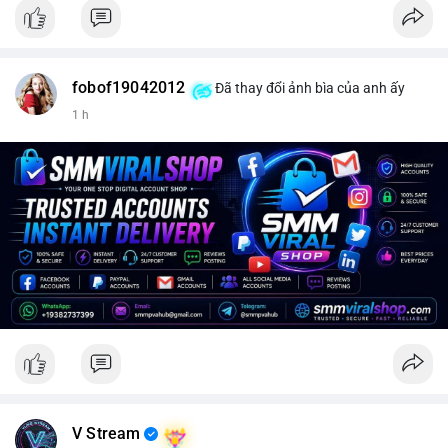
fobof19042012
Đã thay đổi ảnh bìa của anh ấy
1 h
V Stream