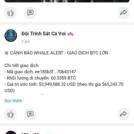
Đội Trinh Sát Cá Voi
2 giờ
🚨 CẢNH BÁO WHALE ALERT - GIAO DỊCH BTC LỚN
Chi tiết giao dịch:
- Mã giao dịch: ee185b3f...70b43147
- Khối lượng di chuyển: 60.5359 BTC
- Giá trị ước tính: $3,949,588.32 USD (theo thị giá $65,243.70
USD)
- Thời gian: 15:20
1 2026-08-09 UTC
Đọc thêm
Nhận định phân tích:
Khối lượng 60.5 BTC trị giá gần 4 triệu USD được di chuyển
trong phiên giao dịch châu Á. Mức giá $65,243 đang nằm gần
vùng kháng cự ngắn hạn, động thái này có thể là bước chuẩn bị