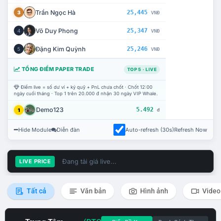
Trần Ngọc Hà
25,445
3
VNĐ
Võ Duy Phong
25,347
4
VNĐ
Đặng Kim Quỳnh
25,246
5
VNĐ
TỔNG ĐIỂM PAPER TRADE
TOP 5 · LIVE
Điểm live = số dư ví + ký quỹ + PnL chưa chốt · Chốt 12:00
ngày cuối tháng · Top 1 trên 20.000 đ nhận 30 ngày VIP Whale.
Demo123
5.492
1
đ
Hide Module
Diễn đàn
Auto-refresh (30s)
Refresh Now
Đang tải giá live...
LIVE PRICE
Tất cả
Văn bản
Hình ảnh
Video