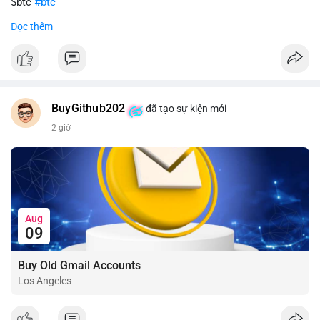
$btc
#btc
Đọc thêm
#vlikevn
#titanbot
📰 Nguồn: CoinDesk
BuyGithub202
đã tạo sự kiện mới
2 giờ
Aug
09
Buy Old Gmail Accounts
Los Angeles