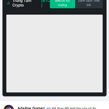
Trung Tâm
(BTC
Biểu Đồ Xu
Danh Sách Theo
Crypto
)
Hướng
Dõi
Adaline Gomez
Đã thay đổi ảnh bìa của cô ấy