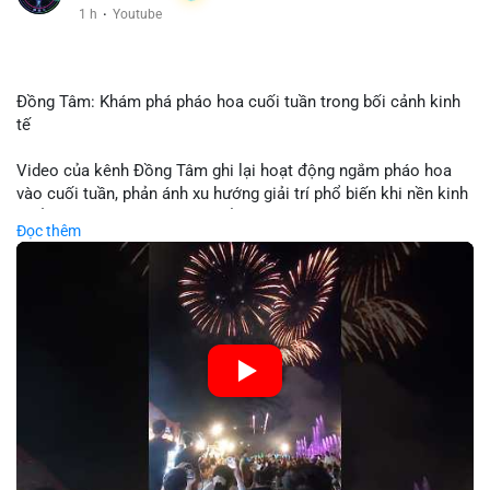
1 h
·
Youtube
Đồng Tâm: Khám phá pháo hoa cuối tuần trong bối cảnh kinh
tế
Video của kênh Đồng Tâm ghi lại hoạt động ngắm pháo hoa
vào cuối tuần, phản ánh xu hướng giải trí phổ biến khi nền kinh
tế ổn định. Sự kiện này có thể cho thấy người tiêu dùng ưu tiên
Đọc thêm
trải nghiệm hơn là đầu tư vào tài sản vật chất. Trong bối cảnh
lãi suất ổn định và thị trường crypto ổn định, hoạt động giải trí
như vậy thường tăng trưởng khi người dân có khả năng chi
tiêu. Tuy nhiên, sự ưu tiên giải trí có thể ảnh hưởng đến tỷ lệ
tiết kiệm hoặc đầu tư vào crypto nếu người tiêu dùng chuyển
hướng ngân sách.
🎥 Xem video trực tiếp tại:
Nguồn: Đồng Tâm