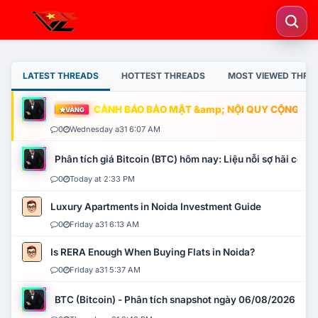
LATEST THREADS
HOTTEST THREADS
MOST VIEWED THRE
CẢNH BÁO BẢO MẬT &amp; NỘI QUY CỘNG ĐỒNG
VÀNG
0
Wednesday a31 6:07 AM
Phân tích giá Bitcoin (BTC) hôm nay: Liệu nỗi sợ hãi có mở 
0
Today at 2:33 PM
Luxury Apartments in Noida Investment Guide
0
Friday a31 6:13 AM
Is RERA Enough When Buying Flats in Noida?
0
Friday a31 5:37 AM
BTC (Bitcoin) - Phân tích snapshot ngày 06/08/2026