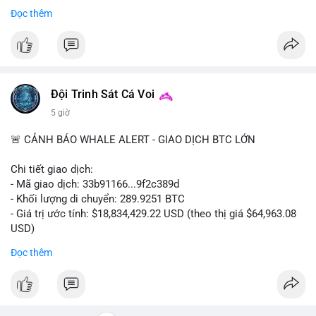
Bắt đầu ngay hôm nay với bước chăm sóc nhỏ nhưng hiệu quả
Đọc thêm
lớn cho nụ cười khỏe mạnh.
#dentabiome
#badbreathsolution
#hoithothommat
#chamsocrangmieng
#suckhoerangmieng
#nucuoitutin
Đội Trinh Sát Cá Voi
5 giờ
🚨 CẢNH BÁO WHALE ALERT - GIAO DỊCH BTC LỚN
Chi tiết giao dịch:
- Mã giao dịch: 33b91166...9f2c389d
- Khối lượng di chuyển: 289.9251 BTC
- Giá trị ước tính: $18,834,429.22 USD (theo thị giá $64,963.08
USD)
- Thời gian: 08:19:30 2026-08-08 UTC
Đọc thêm
Nhận định phân tích:
Khối lượng gần 290 BTC tương đương gần 19 triệu USD được
chuyển trong một giao dịch chưa xác nhận cho thấy dấu hiệu