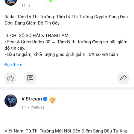
11 m
Radar Tâm Lý Thị Trường: Tâm Lý Thị Trường Crypto Đang Đau
Đớn, Đang Giảm Độ Tin Cậy
📊 CHỈ SỐ SỢ HÃI & THAM LAM:
• Fear & Greed Index 30 → Tâm lý thị trường đang sợ hãi, giảm
độ tin cậy.
• Đầu tư giảm, khối lượng giao dịch giảm 15% so với tuần
trước.
Đọc thêm
📈 XU HƯỚNG TÌM KIẾM & THẢO LUẬN:
• CoinGecko: Jimothy The Raccoon, Pudgy Penguins,
StonkBroker, Cysic, Cronos, Sui, Tutorial.
• Google Trends: chủ đề bóng đá, địa phương, không liên quan
crypto.
V Stream
• LunarCrush: Ethereum, Solana, Dogecoin, Chainlink, Litecoin,
1 h
·
Youtube
Tesla, UFC, Premier League, etc.
💬 DÒNG CHẢY TIN TỨC & TRUYỀN THÔNG:
• Telegram: US Senate tiến hành bỏ phiếu Clarity Act, IMF nói
Việt Nam: Từ Thị Trường Mới Nổi Đến Điểm Sáng Đầu Tư Khu