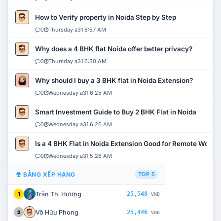
How to Verify property in Noida Step by Step
0
Thursday a31 6:57 AM
Why does a 4 BHK flat Noida offer better privacy?
0
Thursday a31 6:30 AM
Why should I buy a 3 BHK flat in Noida Extension?
0
Wednesday a31 6:25 AM
Smart Investment Guide to Buy 2 BHK Flat in Noida
0
Wednesday a31 6:20 AM
Is a 4 BHK Flat in Noida Extension Good for Remote Work?
0
Wednesday a31 5:26 AM
BẢNG XẾP HẠNG
TOP 5
Trần Thị Hương
25,548
1
VNĐ
Võ Hữu Phong
25,446
2
VNĐ