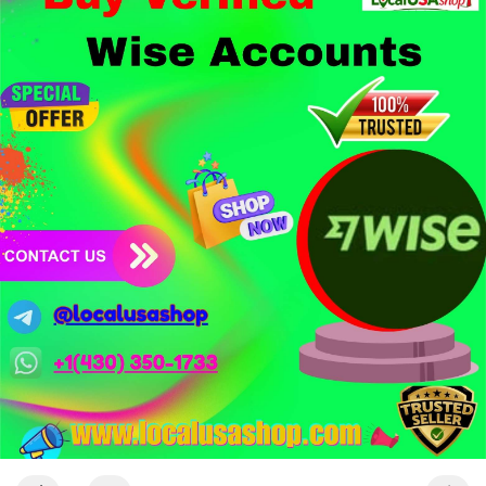
1,5 tỷ USD từ vụ hack Triều Tiên.
- Công nghệ & Bảo mật: BTCPay cảnh báo exploit mới trên
LND có thể đánh cắp thông tin đăng nhập Lightning Network,
người dùng cần cập nhật ngay. XRP Ledger đề xuất sửa đổi bảo
mật token hóa tài sản Wall Street trị giá 530 triệu USD.
Nhà đầu tư nên thận trọng với đòn bẩy cao khi Funding Rate
BTC chỉ ở mức 0.0035%. Vùng Fear hiện tại có thể là cơ hội
tích lũy dài hạn nhưng cần chờ xác nhận dòng tiền.
Xem chi tiết các bài viết đầy đủ tại dòng thời gian của Vlike.vn!
#whalealertbtc
#clarityact
#lightningexploit
#bybitlazarus
#xrpledger