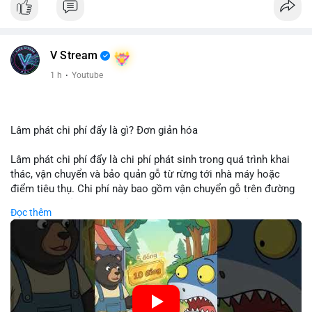
V Stream
1 h
·
Youtube
Lâm phát chi phí đẩy là gì? Đơn giản hóa
Lâm phát chi phí đẩy là chi phí phát sinh trong quá trình khai
thác, vận chuyển và bảo quản gỗ từ rừng tới nhà máy hoặc
điểm tiêu thụ. Chi phí này bao gồm vận chuyển gỗ trên đường
bộ, đường thủy hoặc đường ray, phụ thuộc vào khoảng cách và
Đọc thêm
điều kiện địa hình. Việc hiểu rõ chi phí đẩy giúp doanh nghiệp
lâm nghiệp tối ưu hoá chuỗi cung ứng và kiểm soát lợi nhuận.
🎥 Xem video trực tiếp tại:
Nguồn: Cú Thông Thái