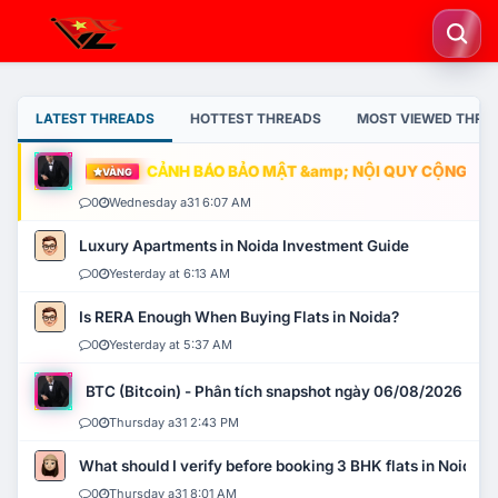
LATEST THREADS
HOTTEST THREADS
MOST VIEWED THRE
CẢNH BÁO BẢO MẬT &amp; NỘI QUY CỘNG ĐỒN
VÀNG
0
Wednesday a31 6:07 AM
Luxury Apartments in Noida Investment Guide
0
Yesterday at 6:13 AM
Is RERA Enough When Buying Flats in Noida?
0
Yesterday at 5:37 AM
BTC (Bitcoin) - Phân tích snapshot ngày 06/08/2026
0
Thursday a31 2:43 PM
What should I verify before booking 3 BHK flats in Noida?
0
Thursday a31 8:01 AM