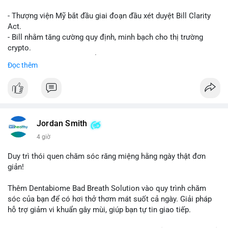
- Thượng viện Mỹ bắt đầu giai đoạn đầu xét duyệt Bill Clarity
Act.
- Bill nhằm tăng cường quy định, minh bạch cho thị trường
crypto.
- Đạt 60 phiếu cần thiết để tiến tới tháng tới.
Đọc thêm
- Bill có thể ảnh hưởng pháp lý, hoạt động của các đồng tiền kỹ
thuật số.
#binancesquare
#cryptonews
#regulation
#ussenate
#clarityact
Jordan Smith
$btc $eth
4 giờ
#vlikevn
#titanbot
Duy trì thói quen chăm sóc răng miệng hằng ngày thật đơn
giản!
📰 Nguồn: CoinDesk
Thêm Dentabiome Bad Breath Solution vào quy trình chăm
sóc của bạn để có hơi thở thơm mát suốt cả ngày. Giải pháp
hỗ trợ giảm vi khuẩn gây mùi, giúp bạn tự tin giao tiếp.