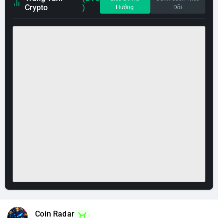
Crypto
)
Hướng
Dõi
Coin Radar