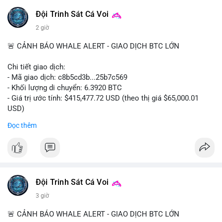
Đội Trinh Sát Cá Voi
2 giờ
🚨 CẢNH BÁO WHALE ALERT - GIAO DỊCH BTC LỚN
Chi tiết giao dịch:
- Mã giao dịch: c8b5cd3b...25b7c569
- Khối lượng di chuyển: 6.3920 BTC
- Giá trị ước tính: $415,477.72 USD (theo thị giá $65,000.01
USD)
- Thời gian: 11:19:49 2026-08-08 UTC
Đọc thêm
Nhận định phân tích: Giao dịch 6.3920 BTC trị giá hơn 415
nghìn USD được xác nhận trong mempool, mức chuyển động
trung bình lớn, chưa đủ tạo áp lực bán trực tiếp nhưng phản
ánh sự dịch chuyển dòng tiền có chủ đích. Hành vi này nhiều
khả năng là cá voi tái phân bổ tài sản giữa các ví nóng hoặc
Đội Trinh Sát Cá Voi
chuẩn bị thanh khoản cho chiến lược giao dịch ngắn hạn. Nếu
3 giờ
dòng tiền tiếp tục đổ về sàn tập trung trong 24 giờ tới, áp lực
bán có thể hình thành. Ngược lại, nếu BTC được chuyển sang
🚨 CẢNH BÁO WHALE ALERT - GIAO DỊCH BTC LỚN