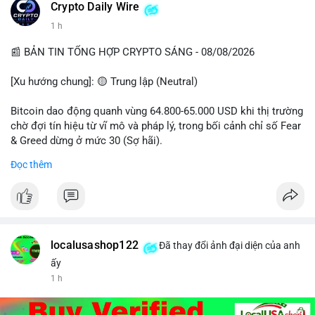
Crypto Daily Wire
1 h
📰 BẢN TIN TỔNG HỢP CRYPTO SÁNG - 08/08/2026
[Xu hướng chung]: 🟡 Trung lập (Neutral)
Bitcoin dao động quanh vùng 64.800-65.000 USD khi thị trường
chờ đợi tín hiệu từ vĩ mô và pháp lý, trong bối cảnh chỉ số Fear
& Greed dừng ở mức 30 (Sợ hãi).
Đọc thêm
- Thị trường & Giá cả: Chuỗi giao dịch cá voi BTC diễn ra dày
đặc, đáng chú ý nhất là lệnh chuyển 289,92 BTC trị giá 18,83
triệu USD lúc 08:19 UTC và 61,37 BTC (gần 4 triệu USD) lúc
06:19 UTC. Các lệnh này chủ yếu là tái phân bổ tài sản, chưa
tạo áp lực bán trực tiếp lên sàn.
localusashop122
Đã thay đổi ảnh đại diện của anh
- Quy định & Pháp lý: Thượng viện Mỹ mở giai đoạn đầu bình
ấy
chọn Bill Clarity Act, cần 60 phiếu để tiến tới tháng tới. IMF
1 h
nhận định stablecoin nội địa có thể thúc đẩy nhu cầu token
được dollar hỗ trợ. Tòa án Mỹ cho phép Bybit truy xuất tài sản