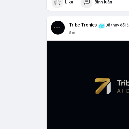
Like
Bình luận
Tribe Tronics
Đã thay đổi ả
5 m