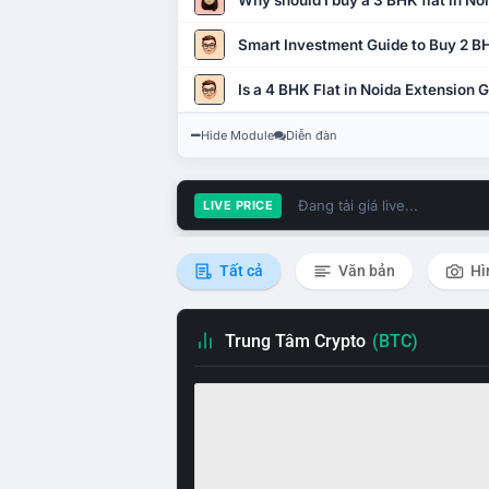
Why should I buy a 3 BHK flat in No
Smart Investment Guide to Buy 2 BH
Is a 4 BHK Flat in Noida Extension
Hide Module
Diễn đàn
Đang tải giá live...
LIVE PRICE
Tất cả
Văn bản
Hì
Trung Tâm Crypto
(BTC)