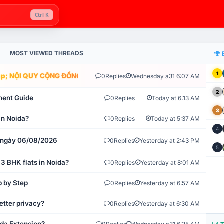
Ctrl K
MOST VIEWED THREADS
1
; NỘI QUY CỘNG ĐỒNG VLIKE.VN: HỆ THỐNG GIÁM SÁT TỰ ĐỘNG V
0
Replies
Wednesday a31 6:07 AM
2
ment Guide
0
Replies
Today at 6:13 AM
3
in Noida?
0
Replies
Today at 5:37 AM
4
t ngày 06/08/2026
0
Replies
Yesterday at 2:43 PM
5
 3 BHK flats in Noida?
0
Replies
Yesterday at 8:01 AM
p by Step
0
Replies
Yesterday at 6:57 AM
etter privacy?
0
Replies
Yesterday at 6:30 AM