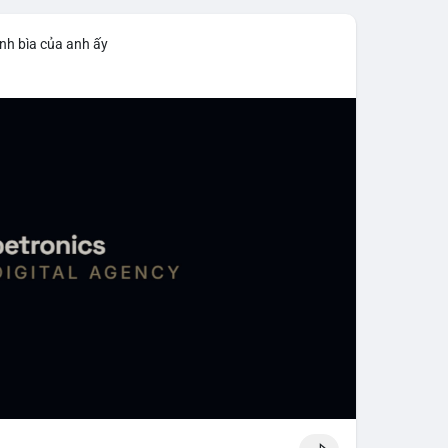
nh bìa của anh ấy