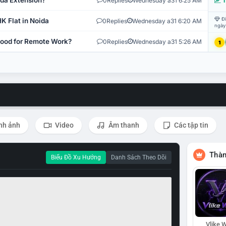
ida Extension?
0
Replies
Wednesday a31 6:25 AM
T
Đi
K Flat in Noida
0
Replies
Wednesday a31 6:20 AM
ngày
 Good for Remote Work?
0
Replies
Wednesday a31 5:26 AM
1
nh ảnh
Video
Âm thanh
Các tập tin
Thàn
Biểu Đồ Xu Hướng
Danh Sách Theo Dõi
Vlike W