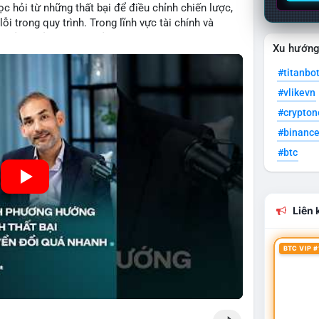
c hỏi từ những thất bại để điều chỉnh chiến lược,
ỗi trong quy trình. Trong lĩnh vực tài chính và
quản lý rủi ro hiệu quả và tránh lặp lại sai lầm. Điều
Xu hướn
 các mô hình kinh doanh mới hoặc đầu tư vào dự án
#titanbo
#vlikevn
#crypto
#binanc
#btc
Liên k
BTC VIP #