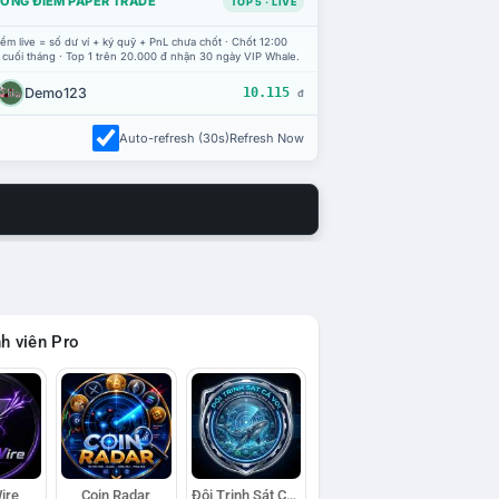
ỔNG ĐIỂM PAPER TRADE
TOP 5 · LIVE
ểm live = số dư ví + ký quỹ + PnL chưa chốt · Chốt 12:00
 cuối tháng · Top 1 trên 20.000 đ nhận 30 ngày VIP Whale.
Demo123
10.115
đ
Auto-refresh (30s)
Refresh Now
h viên Pro
ire
Coin Radar
Đội Trinh Sát Cá Voi