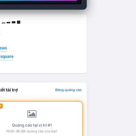
g ▁ ▂ ▃ ▄
t
news
esquare
ết tài trợ
Đăng quảng cáo
1
Quảng cáo tại vị trí #1
Nhấn để đặt quảng cáo của bạn