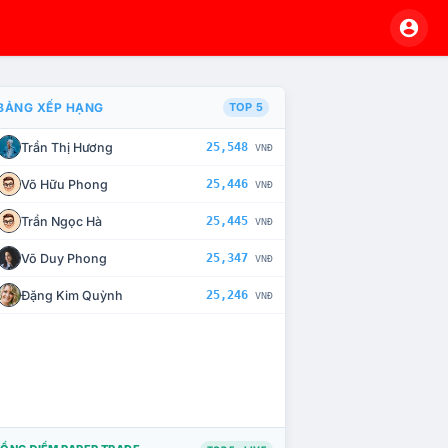
BẢNG XẾP HẠNG
TOP 5
Trần Thị Hương
25,548
VNĐ
À CHẾ TÀI XỬ LÝ VI PHẠM
Võ Hữu Phong
25,446
VNĐ
Trần Ngọc Hà
25,445
VNĐ
Võ Duy Phong
25,347
VNĐ
Đặng Kim Quỳnh
25,246
VNĐ