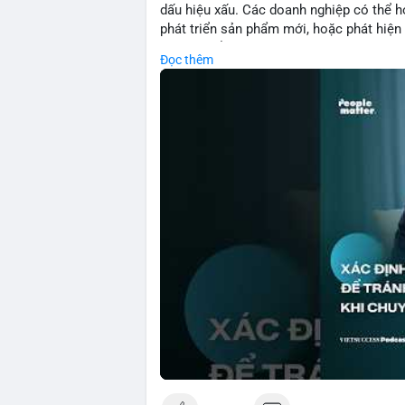
dấu hiệu xấu. Các doanh nghiệp có thể họ
phát triển sản phẩm mới, hoặc phát hiện l
crypto, hiểu rõ nguyên nhân thất bại giúp 
Đọc thêm
này đặc biệt quan trọng khi áp dụng vào
blockchain.
🎥 Xem video trực tiếp tại:
Nguồn: VIETSUCCESS