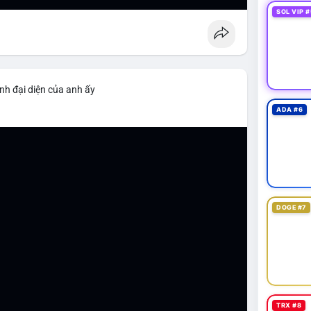
SOL VIP #
nh đại diện của anh ấy
ADA #6
DOGE #7
TRX #8