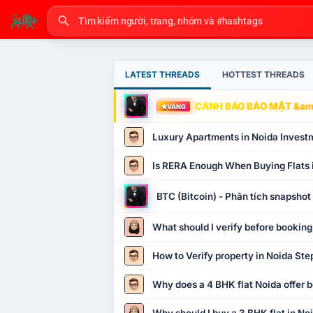
LATEST THREADS
HOTTEST THREADS
CẢNH BÁO BẢO MẬT &amp
VÀNG
Luxury Apartments in Noida Invest
Is RERA Enough When Buying Flats 
BTC (Bitcoin) - Phân tích snapsho
What should I verify before booking
How to Verify property in Noida Ste
Why does a 4 BHK flat Noida offer b