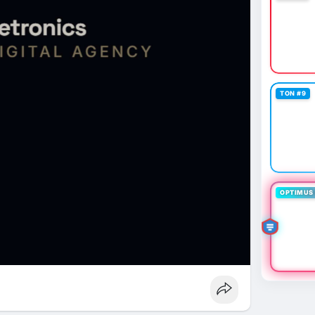
TON #9
OPTIMUS 