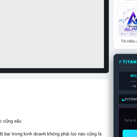
Tín Hiệu
⚡ TITA
BTC
----
--%
SYSTEM:
o cũng xấu
Trợ lý A
bại trong kinh doanh không phải lúc nào cũng là