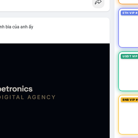
ETH VIP #
nh bìa của anh ấy
USDT VIP
BNB VIP 