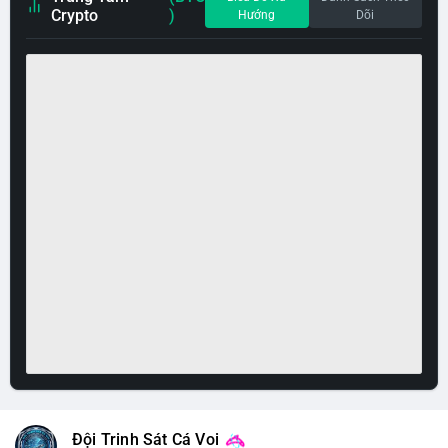
Crypto
)
Hướng
Dõi
Đội Trinh Sát Cá Voi