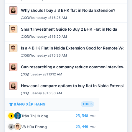
Why should I buy a 3 BHK flat in Noida Extension?
0
Wednesday a31 6:25 AM
Smart Investment Guide to Buy 2 BHK Flat in Noida
0
Wednesday a31 6:20 AM
Is a 4 BHK Flat in Noida Extension Good for Remote Work?
0
Wednesday a31 5:26 AM
Can researching a company reduce common interview mi
0
Tuesday a31 10:12 AM
How can I compare options to buy flat in Noida Extension?
0
Tuesday a31 6:30 AM
BẢNG XẾP HẠNG
TOP 5
Trần Thị Hương
25,548
1
VNĐ
Võ Hữu Phong
25,446
2
VNĐ