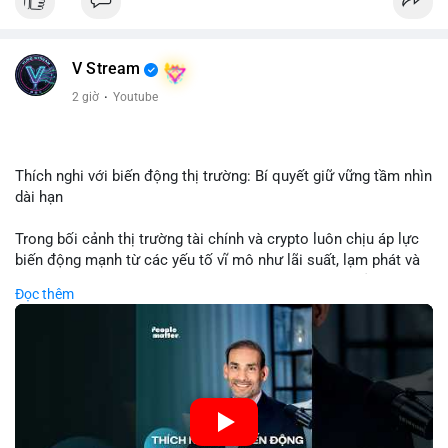
USD được thực hiện trong khung giờ sáng sớm, cho thấy dấu
hiệu của một tổ chức hoặc cá nhân sở hữu lượng tài sản lớn.
Quy mô chuyển động này nằm ở mức trung bình - lớn, không
V Stream
đủ tạo áp lực bán trực tiếp lên thị trường nhưng phản ánh tâm
lý thận trọng của cá voi. Nếu dòng tiền này hướng về ví sàn
2 giờ
·
Youtube
giao dịch, khả năng cao là động thái chuẩn bị thanh khoản
hoặc chốt lời một phần; ngược lại, nếu chuyển sang ví lạnh, đó
là tín hiệu tích lũy dài hạn, củng cố niềm tin vào xu hướng tăng
của BTC.
Thích nghi với biến động thị trường: Bí quyết giữ vững tầm nhìn
dài hạn
Lời khuyên: Nhà đầu tư nhỏ lẻ nên theo dõi thêm 2-3 giao dịch
tương tự trong 24 giờ tới để xác nhận xu hướng. Không nên
Trong bối cảnh thị trường tài chính và crypto luôn chịu áp lực
hành động vội vàng dựa trên một giao dịch đơn lẻ, hãy ưu tiên
biến động mạnh từ các yếu tố vĩ mô như lãi suất, lạm phát và
quản trị rủi ro và giữ kỷ luật với kế hoạch đầu tư đã đề ra.
chính sách tiền tệ, việc duy trì tầm nhìn chiến lược trở thành
Đọc thêm
chìa khóa để đầu tư viên vượt qua giai đoạn không chắc chắn.
#8dot3271btc
#giaodichlon
#vilanh
#tamlycavoi
Thay vì phản ứng cảm xúc với những dao động ngắn hạn, các
#mempoolbtc
nhà đầu tư thành công thường tập trung vào nguyên tắc cơ
bản, phân배 tài sản hợp lý và kiên持 theo kế hoạch đã định.
Điều này không chỉ giúp giảm rủi ro mà còn tạo điều kiện để
tận dụng cơ hội khi thị trường phục hồi.