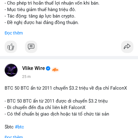
tái cơ cấu danh mục trước phiên giao dịch Âu-Mỹ. Tâm lý thị
- Cho phép trì hoãn thuế lợi nhuận vốn khi bán.
trường có thể dao động nhẹ khi nhà đầu tư nhỏ lẻ theo dõi
- Mục tiêu giảm thuế hàng triệu đô.
động thái này.
- Tác động: tăng áp lực bán crypto.
- Đề nghị được hai đảng đồng thuận.
Lời khuyên cho nhà đầu tư nhỏ lẻ: Theo dõi xác nhận giao dịch
#clarity
#trump
#crypto
#tax
#bloomberg
Đọc thêm
và điểm đến của số BTC này trong 2-4 giờ tới. Nếu dòng tiền
vào sàn, cân nhắc giảm đòn bẩy hoặc chốt lời một phần để
$btc $eth
phòng thủ. Nếu vào ví lạnh, có thể duy trì chiến lược nắm giữ
hiện tại mà không cần hoảng loạn.
#vlikevn
#titanbot
#160btc
#vilanh
#thanhkhoansan
#aplucban
#btcmempool
📰 Nguồn: Cointelegraph
Vlike Wire
25 m
BTC 50 BTC ẩn từ 2011 chuyển $3.2 triệu về địa chỉ FalconX
- BTC 50 BTC ẩn từ 2011 được di chuyển $3.2 triệu
- Đi chuyển đến địa chỉ liên kết FalconX
- Có thể chuẩn bị giao dịch hoặc tái tổ chức tài sản
$btc
#btc
Đọc thêm