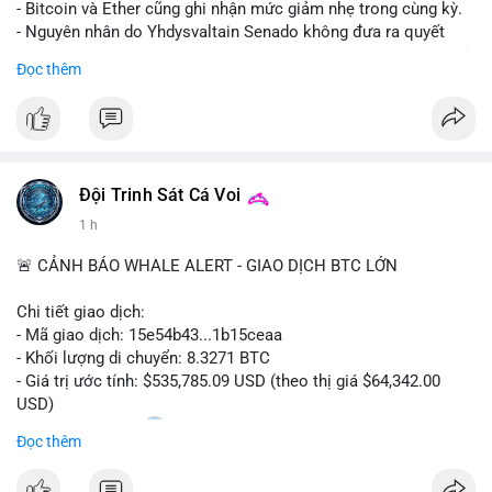
- Bitcoin và Ether cũng ghi nhận mức giảm nhẹ trong cùng kỳ.
- Nguyên nhân do Yhdysvaltain Senado không đưa ra quyết
định về luật Clarity Act (luật cấu trúc thị trường) trước khi nghỉ
Đọc thêm
hè, đẩy việc thảo luận sang tháng 9.
- Việc trì hoãn pháp lý làm tăng sự không chắc chắn quanh
XRP và Ripple, ảnh hưởng đến tâm lý nhà đầu tư.
#binancesquare
#cryptonews
#xrp
#btc
#eth
#clarityact
#ripple
Đội Trinh Sát Cá Voi
1 h
$xrp $btc $eth
🚨 CẢNH BÁO WHALE ALERT - GIAO DỊCH BTC LỚN
#vlikevn
#titanbot
Chi tiết giao dịch:
📰 Nguồn: CoinDesk
- Mã giao dịch: 15e54b43...1b15ceaa
- Khối lượng di chuyển: 8.3271 BTC
- Giá trị ước tính: $535,785.09 USD (theo thị giá $64,342.00
USD)
- Thời gian: 04:20
0 2026-08-07 UTC
Đọc thêm
Nhận định phân tích: Giao dịch 8.3271 BTC trị giá hơn nửa triệu