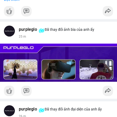
#vlikevn
#titanbot
📰 Nguồn: CoinDesk
purpleglo
Đã thay đổi ảnh bìa của anh ấy
25 m
purpleglo
Đã thay đổi ảnh đại diện của anh ấy
26 m