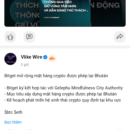
🎥 Xem video trực tiếp tại:
Nguồn: VIETSUCCESS
Vlike Wire
2 giờ
Bitget mở rộng mặt hàng crypto được phép tại Bhután
- Bitget ký kết hợp tác với Gelephu Mindfulness City Authority
- Mục tiêu xây dựng mặt hàng crypto được phép tại Bhután
- Kế hoạch phát triển hệ sinh thái crypto quy định tại khu vực
$btc $eth
Đọc thêm
#vlikevn
#titanbot