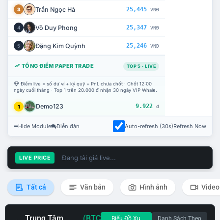
Trần Ngọc Hà
25,445
3
VNĐ
Võ Duy Phong
25,347
4
VNĐ
Đặng Kim Quỳnh
25,246
5
VNĐ
TỔNG ĐIỂM PAPER TRADE
TOP 5 · LIVE
Điểm live = số dư ví + ký quỹ + PnL chưa chốt · Chốt 12:00
ngày cuối tháng · Top 1 trên 20.000 đ nhận 30 ngày VIP Whale.
Demo123
9.922
1
đ
Hide Module
Diễn đàn
Auto-refresh (30s)
Refresh Now
Đang tải giá live...
LIVE PRICE
Tất cả
Văn bản
Hình ảnh
Video
Trung Tâm
(BTC
Biểu Đồ Xu
Danh Sách Theo