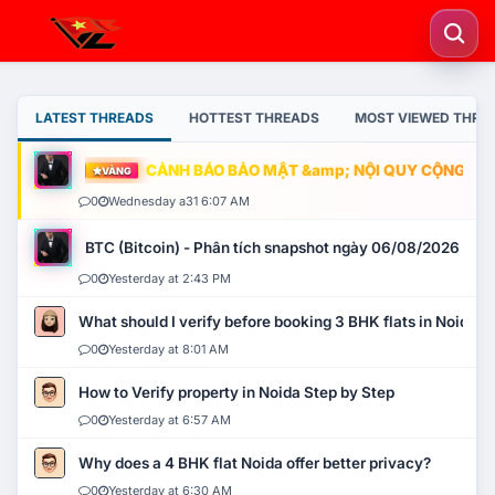
LATEST THREADS
HOTTEST THREADS
MOST VIEWED THRE
CẢNH BÁO BẢO MẬT &amp; NỘI QUY CỘNG ĐỒNG
VÀNG
0
Wednesday a31 6:07 AM
BTC (Bitcoin) - Phân tích snapshot ngày 06/08/2026
0
Yesterday at 2:43 PM
What should I verify before booking 3 BHK flats in Noida?
0
Yesterday at 8:01 AM
How to Verify property in Noida Step by Step
0
Yesterday at 6:57 AM
Why does a 4 BHK flat Noida offer better privacy?
0
Yesterday at 6:30 AM