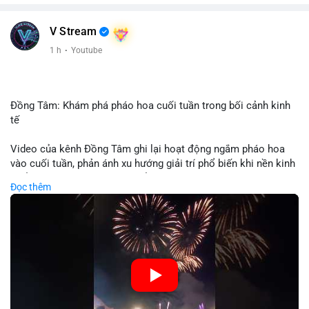
V Stream
1 h
·
Youtube
Đồng Tâm: Khám phá pháo hoa cuối tuần trong bối cảnh kinh
tế
Video của kênh Đồng Tâm ghi lại hoạt động ngắm pháo hoa
vào cuối tuần, phản ánh xu hướng giải trí phổ biến khi nền kinh
tế ổn định. Sự kiện này có thể cho thấy người tiêu dùng ưu tiên
Đọc thêm
trải nghiệm hơn là đầu tư vào tài sản vật chất. Trong bối cảnh
lãi suất ổn định và thị trường crypto ổn định, hoạt động giải trí
như vậy thường tăng trưởng khi người dân có khả năng chi
tiêu. Tuy nhiên, sự ưu tiên giải trí có thể ảnh hưởng đến tỷ lệ
tiết kiệm hoặc đầu tư vào crypto nếu người tiêu dùng chuyển
hướng ngân sách.
🎥 Xem video trực tiếp tại: