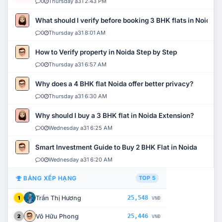
0
Thursday a31 2:43 PM
What should I verify before booking 3 BHK flats in Noida?
0
Thursday a31 8:01 AM
How to Verify property in Noida Step by Step
0
Thursday a31 6:57 AM
Why does a 4 BHK flat Noida offer better privacy?
0
Thursday a31 6:30 AM
Why should I buy a 3 BHK flat in Noida Extension?
0
Wednesday a31 6:25 AM
Smart Investment Guide to Buy 2 BHK Flat in Noida
0
Wednesday a31 6:20 AM
BẢNG XẾP HẠNG
TOP 5
Trần Thị Hương
25,548
1
VNĐ
Võ Hữu Phong
25,446
2
VNĐ