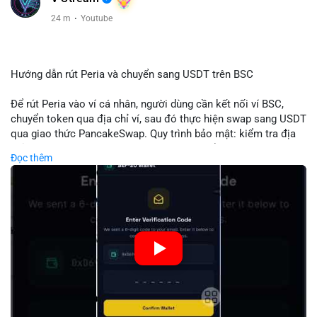
24 m
·
Youtube
Hướng dẫn rút Peria và chuyển sang USDT trên BSC
Để rút Peria vào ví cá nhân, người dùng cần kết nối ví BSC,
chuyển token qua địa chỉ ví, sau đó thực hiện swap sang USDT
qua giao thức PancakeSwap. Quy trình bảo mật: kiểm tra địa
chỉ, xác nhận giao dịch, tránh phí gas cao bằng cách chọn thời
Đọc thêm
điểm phù hợp. Khi hoàn thành, USDT lưu trữ an toàn trong ví
BSC, có thể chuyển sang các nền tảng khác hoặc bán. Hướng
dẫn chi tiết giúp người mới tránh sai lầm và tối ưu chi phí.
🎥 Xem video trực tiếp tại:
Nguồn: Đồng Tâm
#peria
#usdt