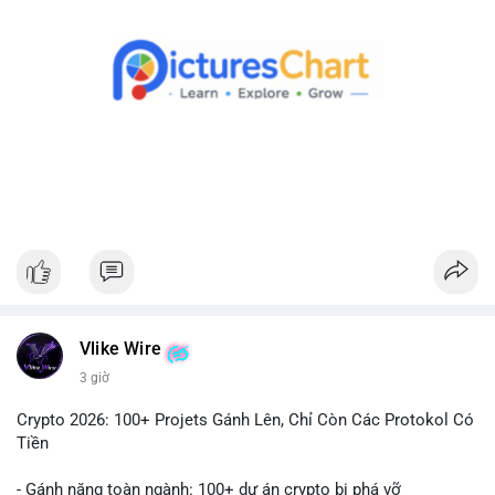
Theo dõi xác nhận giao dịch và dòng tiền tiếp theo. Nếu BTC
được chuyển đến ví sàn, hãy cân nhắc quản trị rủi ro, tránh
hành động theo cảm xúc. Nếu chuyển sang ví lạnh, đây là tín
hiệu tích cực cho xu hướng dài hạn.
#1756513btc
#vilanh
#tichluydaihan
#giaodichlon
#mempoolbtc
Vlike Wire
3 giờ
Crypto 2026: 100+ Projets Gánh Lên, Chỉ Còn Các Protokol Có
Tiền
- Gánh nặng toàn ngành: 100+ dự án crypto bị phá vỡ