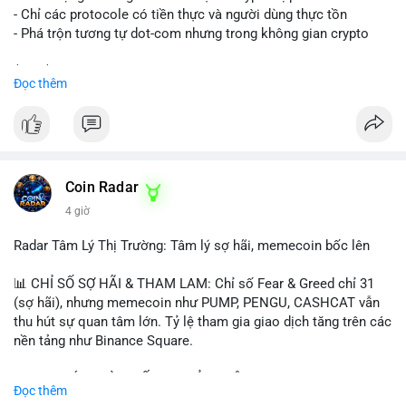
- Chỉ các protocole có tiền thực và người dùng thực tồn
- Phá trộn tương tự dot-com nhưng trong không gian crypto
$btc $eth
Đọc thêm
#vlikevn
#titanbot
📰 Nguồn: CoinDesk
Coin Radar
4 giờ
Radar Tâm Lý Thị Trường: Tâm lý sợ hãi, memecoin bốc lên
📊 CHỈ SỐ SỢ HÃI & THAM LAM: Chỉ số Fear & Greed chỉ 31
(sợ hãi), nhưng memecoin như PUMP, PENGU, CASHCAT vẫn
thu hút sự quan tâm lớn. Tỷ lệ tham gia giao dịch tăng trên các
nền tảng như Binance Square.
📈 XU HƯỚNG TÌM KIẾM & THẢO LUẬN: TUT, PUMP, PENGU,
Đọc thêm
CASHCAT, SUI, TAO xuất hiện nhiều trong tìm kiếm Việt Nam