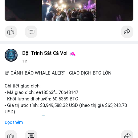
Nguồn: Đồng Tâm
Đội Trinh Sát Cá Voi
1 h
🚨 CẢNH BÁO WHALE ALERT - GIAO DỊCH BTC LỚN
Chi tiết giao dịch:
- Mã giao dịch: ee185b3f...70b43147
- Khối lượng di chuyển: 60.5359 BTC
- Giá trị ước tính: $3,949,588.32 USD (theo thị giá $65,243.70
USD)
- Thời gian: 15:20
1 2026-08-09 UTC
Đọc thêm
Nhận định phân tích: