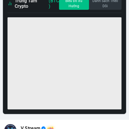
Trung Tâm
(BTC
Biểu Đồ Xu
Danh Sách Theo
Crypto
)
Hướng
Dõi
V Stream