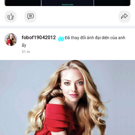
fobof19042012
Đã thay đổi ảnh đại diện của anh
ấy
31 m