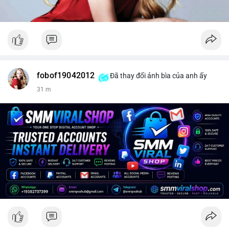
fobof19042012
Đã thay đổi ảnh bìa của anh ấy
31 m