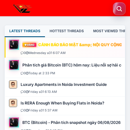
LATEST THREADS
HOTTEST THREADS
MOST VIEWED THRE
CẢNH BÁO BẢO MẬT &amp; NỘI QUY CỘNG ĐỒNG
VÀNG
0
Wednesday a31 6:07 AM
Phân tích giá Bitcoin (BTC) hôm nay: Liệu nỗi sợ hãi có mở 
0
Today at 2:33 PM
Luxury Apartments in Noida Investment Guide
0
Friday a31 6:13 AM
Is RERA Enough When Buying Flats in Noida?
0
Friday a31 5:37 AM
BTC (Bitcoin) - Phân tích snapshot ngày 06/08/2026