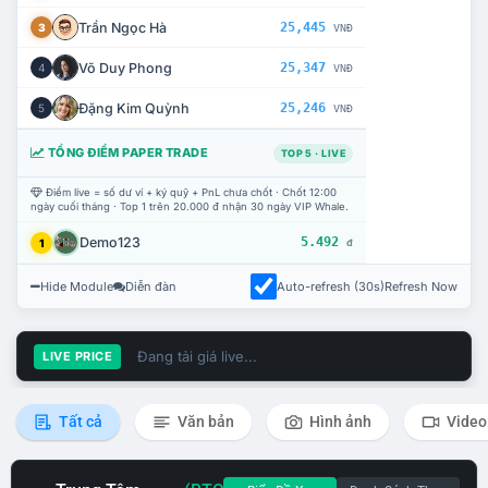
Trần Ngọc Hà
25,445
3
VNĐ
Võ Duy Phong
25,347
4
VNĐ
Đặng Kim Quỳnh
25,246
5
VNĐ
TỔNG ĐIỂM PAPER TRADE
TOP 5 · LIVE
Điểm live = số dư ví + ký quỹ + PnL chưa chốt · Chốt 12:00
ngày cuối tháng · Top 1 trên 20.000 đ nhận 30 ngày VIP Whale.
Demo123
5.492
1
đ
Hide Module
Diễn đàn
Auto-refresh (30s)
Refresh Now
Đang tải giá live...
LIVE PRICE
Tất cả
Văn bản
Hình ảnh
Video