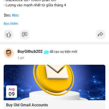
- Lượng vào mạnh nhất từ giữa tháng 4
$btc
#btc
Đọc thêm
#vlikevn
#titanbot
📰 Nguồn: CoinDesk
BuyGithub202
đã tạo sự kiện mới
2 giờ
Aug
09
Buy Old Gmail Accounts