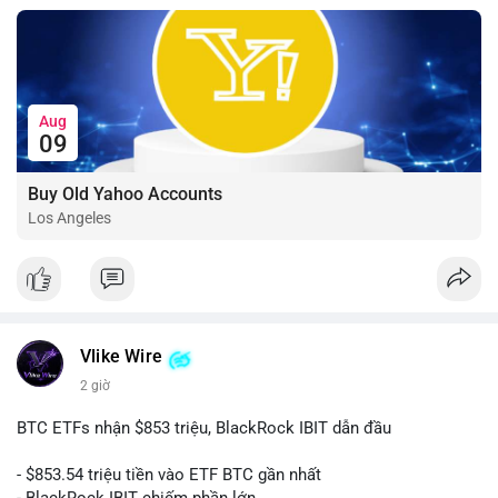
Aug
09
Buy Old Yahoo Accounts
Los Angeles
Vlike Wire
2 giờ
BTC ETFs nhận $853 triệu, BlackRock IBIT dẫn đầu
- $853.54 triệu tiền vào ETF BTC gần nhất
- BlackRock IBIT chiếm phần lớn