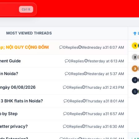
Ctrl K
MOST VIEWED THREADS
1
; NỘI QUY CỘNG ĐỒNG VLIKE.VN: HỆ THỐNG GIÁM SÁT TỰ ĐỘNG V
0
Replies
Wednesday a31 6:07 AM
2
ment Guide
0
Replies
Yesterday at 6:13 AM
3
in Noida?
0
Replies
Yesterday at 5:37 AM
4
t ngày 06/08/2026
0
Replies
Thursday a31 2:43 PM
5
 3 BHK flats in Noida?
0
Replies
Thursday a31 8:01 AM
p by Step
0
Replies
Thursday a31 6:57 AM
etter privacy?
0
Replies
Thursday a31 6:30 AM