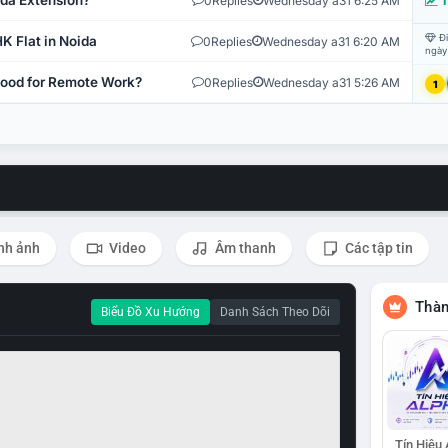
ida Extension?
0
Replies
Wednesday a31 6:25 AM
T
Đi
K Flat in Noida
0
Replies
Wednesday a31 6:20 AM
ngày
 Good for Remote Work?
0
Replies
Wednesday a31 5:26 AM
1
nh ảnh
Video
Âm thanh
Các tập tin
Thàn
Biểu Đồ Xu Hướng
Danh Sách Theo Dõi
Tín Hiệu