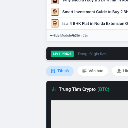
Why should I buy a 3 BHK flat in No
Smart Investment Guide to Buy 2 BH
Is a 4 BHK Flat in Noida Extension
Hide Module
Diễn đàn
Đang tải giá live...
LIVE PRICE
Tất cả
Văn bản
Hì
Trung Tâm Crypto
(BTC)