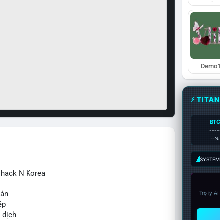
Demo1
⚡ TITA
BTC
----
--%
SYSTEM:
ừ hack N Korea
sản
Trợ lý A
ép
o dịch