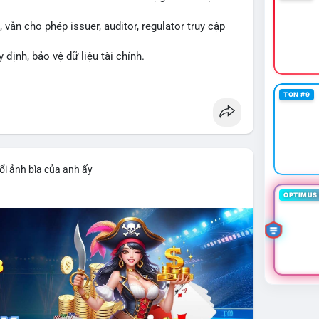
vẫn cho phép issuer, auditor, regulator truy cập
y định, bảo vệ dữ liệu tài chính.
ng XRPL và các tổ chức tài chính.
TON #9
ổi ảnh bìa của anh ấy
OPTIMUS 