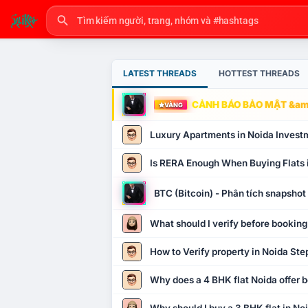
LATEST THREADS
HOTTEST THREADS
CẢNH BÁO BẢO MẬT &amp
VÀNG
Luxury Apartments in Noida Invest
Is RERA Enough When Buying Flats 
BTC (Bitcoin) - Phân tích snapsho
What should I verify before booking
How to Verify property in Noida Ste
Why does a 4 BHK flat Noida offer b