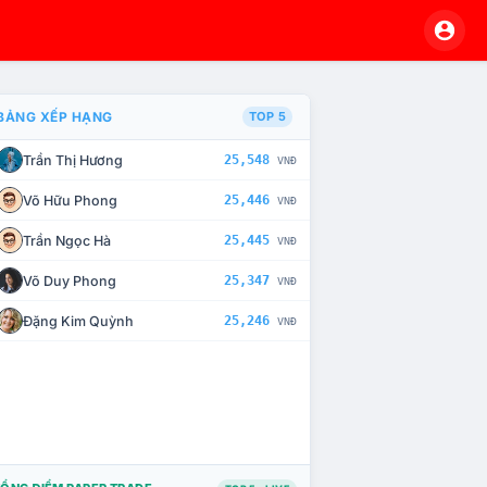
BẢNG XẾP HẠNG
TOP 5
Trần Thị Hương
25,548
VNĐ
À CHẾ TÀI XỬ LÝ VI PHẠM
Võ Hữu Phong
25,446
VNĐ
Trần Ngọc Hà
25,445
VNĐ
Võ Duy Phong
25,347
VNĐ
Đặng Kim Quỳnh
25,246
VNĐ