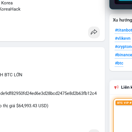
N Korea
KoreaHack
Xu hướn
#titanbo
#vlikevn
#crypto
#binanc
#btc
CH BTC LỚN
Liên k
31de9df82950fd24ed6e3d28bcd2475e8d2b63fb12c4
BTC VIP #
eo thị giá $64,993.43 USD)
dựa trên giao dịch này: Khối lượng 43.3979 BTC
đủ lớn để tạo áp lực thanh khoản tức thời. Hành vi