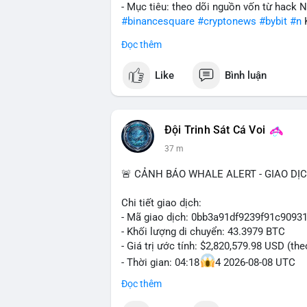
- Mục tiêu: theo dõi nguồn vốn từ hack 
#binancesquare
#cryptonews
#bybit
#n
Đọc thêm
$btc $eth
Like
Bình luận
#vlikevn
#titanbot
📰 Nguồn: Cointelegraph
Đội Trinh Sát Cá Voi
37 m
🚨 CẢNH BÁO WHALE ALERT - GIAO DỊ
Chi tiết giao dịch:
- Mã giao dịch: 0bb3a91df9239f91c909
- Khối lượng di chuyển: 43.3979 BTC
- Giá trị ước tính: $2,820,579.98 USD (th
- Thời gian: 04:18
4 2026-08-08 UTC
Đọc thêm
Nhận định phân tích hành vi của Cá voi 
tương đương 2.82 triệu USD, một con số 