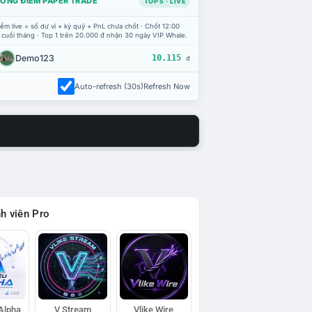
ỔNG ĐIỂM PAPER TRADE
TOP 5 · LIVE
ểm live = số dư ví + ký quỹ + PnL chưa chốt · Chốt 12:00
 cuối tháng · Top 1 trên 20.000 đ nhận 30 ngày VIP Whale.
Demo123
10.115
đ
Auto-refresh (30s)
Refresh Now
h viên Pro
 Alpha
V Stream
Vlike Wire