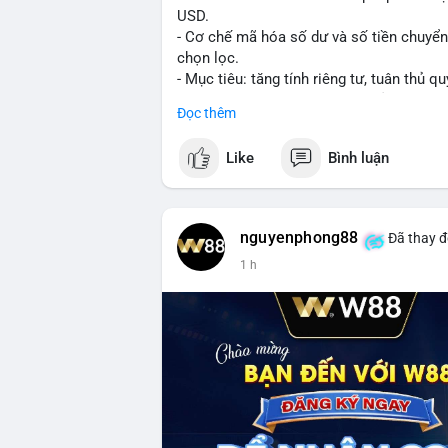
USD.
- Cơ chế mã hóa số dư và số tiền chuyển, 
chọn lọc.
- Mục tiêu: tăng tính riêng tư, tuân thủ qu
- Đề xuất đang được xem xét bởi cộng đồ
Đọc thêm
#binancesquare
#cryptonews
#xrp
Like
Bình luận
$xrp
#vlikevn
#titanbot
nguyenphong88
Đã thay đ
1 h
📰 Nguồn: CoinDesk