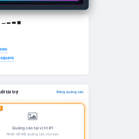
g ▁ ▂ ▃ ▄
t
news
esquare
ết tài trợ
Đăng quảng cáo
1
Quảng cáo tại vị trí #1
Nhấn để đặt quảng cáo của bạn