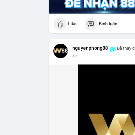
Like
Bình luận
nguyenphong88
Đã thay đ
1 h