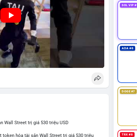
SOL VIP #
ADA #6
DOGE #7
 Wall Street trị giá 530 triệu USD
TRX #8
token hóa tài sản Wall Street trị giá 530 triệu