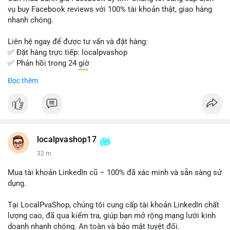
Đừng bỏ lỡ cơ hội sở hữu tài khoản WeChat chất lượng với giá
vụ buy Facebook reviews với 100% tài khoản thật, giao hàng
tốt. Liên hệ ngay!
nhanh chóng.
Liên hệ ngay để được tư vấn và đặt hàng:
✅ Đặt hàng trực tiếp: localpvashop
✅ Phản hồi trong 24 giờ
✅ WhatsApp: +1 (66
215-8938
Đọc thêm
✅ Telegram: @localpvashop
✅ Email: localpvashop@gmail.com
Chất lượng đảm bảo, hỗ trợ tận tình. Hãy liên hệ ngay hôm
nay!
localpvashop17
32 m
Mua tài khoản LinkedIn cũ – 100% đã xác minh và sẵn sàng sử
dụng.
Tại LocalPvaShop, chúng tôi cung cấp tài khoản LinkedIn chất
lượng cao, đã qua kiểm tra, giúp bạn mở rộng mạng lưới kinh
doanh nhanh chóng. An toàn và bảo mật tuyệt đối.