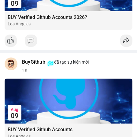
09
BUY Verified Github Accounts 2026?
Los Angeles
BuyGithub
đã tạo sự kiện mới
1 h
Aug
09
BUY Verified Github Accounts
Los Angeles