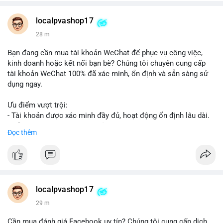
👉 WhatsApp: +1 660 215-8938
👉 Telegram: @localpvashop
localpvashop17
👉 Email: localpvashop@gmail.com
28 m
Đừng bỏ lỡ cơ hội cải thiện danh tiếng trực tuyến của bạn một
Bạn đang cần mua tài khoản WeChat để phục vụ công việc,
cách hiệu quả!
kinh doanh hoặc kết nối bạn bè? Chúng tôi chuyên cung cấp
tài khoản WeChat 100% đã xác minh, ổn định và sẵn sàng sử
dụng ngay.
Ưu điểm vượt trội:
- Tài khoản được xác minh đầy đủ, hoạt động ổn định lâu dài.
- Hỗ trợ khách hàng 24/7, phản hồi nhanh chóng.
Đọc thêm
- Giao dịch an toàn, bảo mật thông tin.
Đặt hàng ngay hôm nay để nhận ưu đãi tốt nhất!
Liên hệ với chúng tôi qua:
localpvashop17
- WhatsApp: +1 (66
215-8938
- Telegram: @localpvashop
29 m
- Email: localpvashop@gmail.com
Cần mua đánh giá Facebook uy tín? Chúng tôi cung cấp dịch