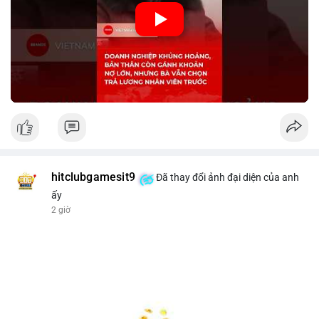
🎥 Xem video trực tiếp tại:
Nguồn: KIEN THUC KINH TE
hitclubgamesit9
Đã thay đổi ảnh đại diện của anh
ấy
2 giờ