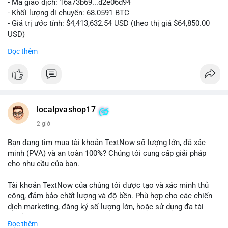
- Mã giao dịch: 16a73b69...d2e06d94
- Khối lượng di chuyển: 68.0591 BTC
- Giá trị ước tính: $4,413,632.54 USD (theo thị giá $64,850.00
USD)
- Thời gian: 07:19:49 2026-08-09 UTC
Đọc thêm
Khối lượng 68.06 BTC tương đương hơn 4.4 triệu USD được
luân chuyển trong một giao dịch duy nhất cho thấy dấu hiệu
của tổ chức lớn hoặc cá voi đang tái cơ cấu danh mục. Với
mức giá dao động quanh vùng $64,850, hành vi này có thể là
bước chuẩn bị cho một lệnh bán lớn trên sàn tập trung, tạo áp
localpvashop17
lực giảm ngắn hạn. Ngược lại, nếu dòng tiền hướng về ví lạnh
2 giờ
hoặc ví không giám sát, đây là tín hiệu tích lũy dài hạn, phản
ánh niềm tin vào xu hướng tăng. Việc theo dõi điểm đến tiếp
Bạn đang tìm mua tài khoản TextNow số lượng lớn, đã xác
theo của số BTC này là then chốt để xác định tâm lý thị
minh (PVA) và an toàn 100%? Chúng tôi cung cấp giải pháp
trường.
cho nhu cầu của bạn.
Nhà đầu tư nhỏ lẻ nên thận trọng, tránh hành động theo cảm
Tài khoản TextNow của chúng tôi được tạo và xác minh thủ
xúc. Quan sát dòng tiền trong 24-48 giờ tới để xác nhận xu
công, đảm bảo chất lượng và độ bền. Phù hợp cho các chiến
hướng trước khi đưa ra quyết định vào lệnh.
dịch marketing, đăng ký số lượng lớn, hoặc sử dụng đa tài
khoản.
Đọc thêm
#68dot0591btc
#4dot4trieuusd
#vilanh
#tichluydaihan