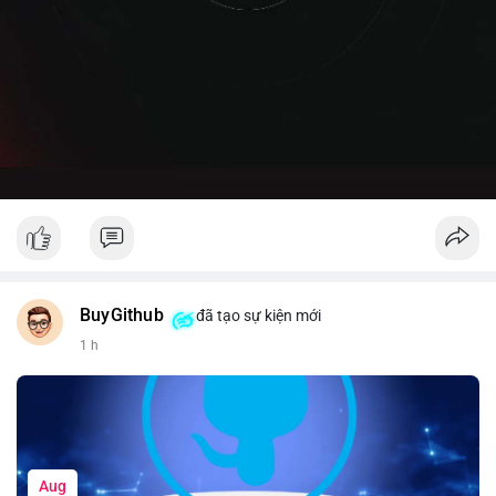
BuyGithub
đã tạo sự kiện mới
1 h
Aug