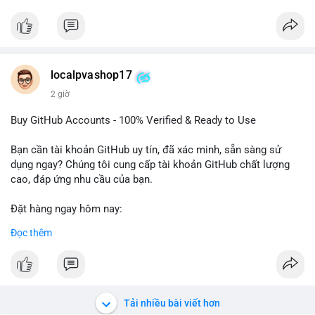
#btcmempool
Đặt hàng ngay hôm nay để nhận ưu đãi tốt nhất! Liên hệ với
chúng tôi qua:
- WhatsApp: +1 660 215-8938
- Telegram: @localpvashop
- Email: localpvashop@gmail.com
localpvashop17
2 giờ
Phản hồi nhanh trong vòng 24 giờ. Mua ngay để trải nghiệm
dịch vụ chuyên nghiệp!
Buy GitHub Accounts - 100% Verified & Ready to Use
#buytextnowaccounts
#pva
#textnow
Bạn cần tài khoản GitHub uy tín, đã xác minh, sẵn sàng sử
dụng ngay? Chúng tôi cung cấp tài khoản GitHub chất lượng
cao, đáp ứng nhu cầu của bạn.
Đặt hàng ngay hôm nay:
✅ Order Now: localpvashop
Đọc thêm
✅ Phản hồi trong 24 giờ
✅ WhatsApp: +1 (66
215-8938
✅ Telegram: @localpvashop
✅ Email: localpvashop@gmail.com
Tải nhiều bài viết hơn
Liên hệ ngay để được tư vấn và hỗ trợ nhanh nhất!