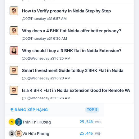
How to Verify property in Noida Step by Step
0
Thursday a31 6:57 AM
Why does a 4 BHK flat Noida offer better privacy?
0
Thursday a31 6:30 AM
Why should I buy a 3 BHK flat in Noida Extension?
0
Wednesday a31 6:25 AM
Smart Investment Guide to Buy 2 BHK Flat in Noida
0
Wednesday a31 6:20 AM
Is a 4 BHK Flat in Noida Extension Good for Remote Work?
0
Wednesday a31 5:26 AM
BẢNG XẾP HẠNG
TOP 5
Trần Thị Hương
25,548
1
VNĐ
Võ Hữu Phong
25,446
2
VNĐ