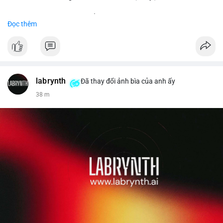
Đặt hàng ngay hôm nay để nhận ưu đãi tốt nhất!
Đọc thêm
✅ Đặt hàng: localpvashop
✅ Phản hồi trong 24 giờ
✅ WhatsApp: +1 (66
215-8938
✅ Telegram: @localpvashop
labrynth
✅ Email: localpvashop@gmail.com
Đã thay đổi ảnh bìa của anh ấy
38 m
Liên hệ ngay để được tư vấn chi tiết và hỗ trợ tận tình.