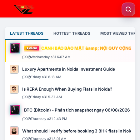
LATEST THREADS
HOTTEST THREADS
MOST VIEWED THRE
CẢNH BÁO BẢO MẬT &amp; NỘI QUY CỘNG ĐỒNG
VÀNG
0
Wednesday a31 6:07 AM
Luxury Apartments in Noida Investment Guide
0
Friday a31 6:13 AM
Is RERA Enough When Buying Flats in Noida?
0
Friday a31 5:37 AM
BTC (Bitcoin) - Phân tích snapshot ngày 06/08/2026
0
Thursday a31 2:43 PM
What should I verify before booking 3 BHK flats in Noida?
0
Thursday a31 8:01 AM