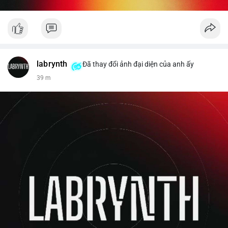
labrynth
Đã thay đổi ảnh đại diện của anh ấy
39 m