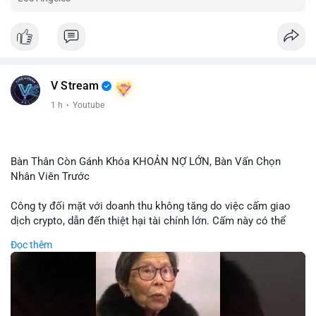
V Stream
1 h
·
Youtube
Bàn Thân Còn Gánh Khóa KHOẢN NỢ LỚN, Bàn Vấn Chọn
Nhân Viên Trước
Công ty đối mặt với doanh thu không tăng do việc cấm giao
dịch crypto, dẫn đến thiệt hại tài chính lớn. Cấm này có thể
phản ánh phản ứng của chính quyền hoặc thị trường đối với
Đọc thêm
biến động giá digital asset. Bàn vấn chuyển hướng tập trung
vào nhân lực, cho thấy chiến lược giảm chi phí hoặc điều chỉnh
mô hình kinh doanh. Điều này có thể ảnh hưởng đến thị trường
crypto và các doanh nghiệp liên quan trong tương lai.