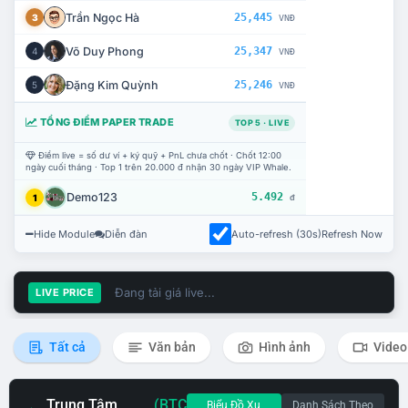
Trần Ngọc Hà
25,445
3
VNĐ
Võ Duy Phong
25,347
4
VNĐ
Đặng Kim Quỳnh
25,246
5
VNĐ
TỔNG ĐIỂM PAPER TRADE
TOP 5 · LIVE
Điểm live = số dư ví + ký quỹ + PnL chưa chốt · Chốt 12:00
ngày cuối tháng · Top 1 trên 20.000 đ nhận 30 ngày VIP Whale.
Demo123
5.492
1
đ
Hide Module
Diễn đàn
Auto-refresh (30s)
Refresh Now
Đang tải giá live...
LIVE PRICE
Tất cả
Văn bản
Hình ảnh
Video
Trung Tâm
(BTC
Biểu Đồ Xu
Danh Sách Theo