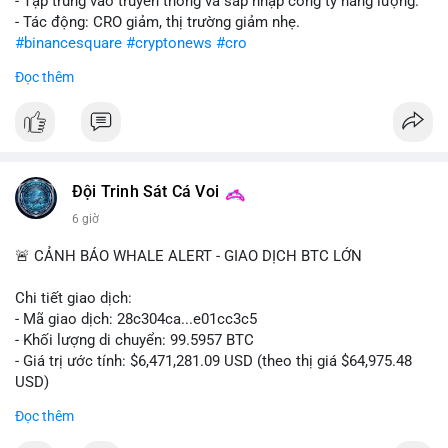
- Tập trung vào truyền thông và sáp nhập công ty năng lượng.
- Tác động: CRO giảm, thị trường giảm nhẹ.
#binancesquare
#cryptonews
#cro
Đọc thêm
$cro
#vlikevn
#titanbot
📰 Nguồn: CoinDesk
Đội Trinh Sát Cá Voi
6 giờ
🚨 CẢNH BÁO WHALE ALERT - GIAO DỊCH BTC LỚN
Chi tiết giao dịch:
- Mã giao dịch: 28c304ca...e01cc3c5
- Khối lượng di chuyển: 99.5957 BTC
- Giá trị ước tính: $6,471,281.09 USD (theo thị giá $64,975.48
USD)
- Thời gian: 20:19:36 2026-08-07 UTC
Đọc thêm
Nhận định phân tích: Khối lượng 99.6 BTC chưa xác nhận, trị