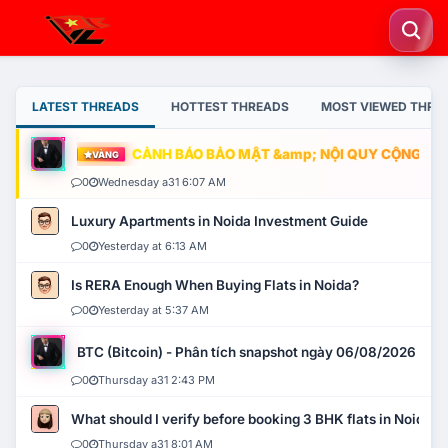
LATEST THREADS
HOTTEST THREADS
MOST VIEWED THRE
CẢNH BÁO BẢO MẬT &amp; NỘI QUY CỘNG ĐỒNG
VÀNG
0
Wednesday a31 6:07 AM
Luxury Apartments in Noida Investment Guide
0
Yesterday at 6:13 AM
Is RERA Enough When Buying Flats in Noida?
0
Yesterday at 5:37 AM
BTC (Bitcoin) - Phân tích snapshot ngày 06/08/2026
0
Thursday a31 2:43 PM
What should I verify before booking 3 BHK flats in Noida?
0
Thursday a31 8:01 AM