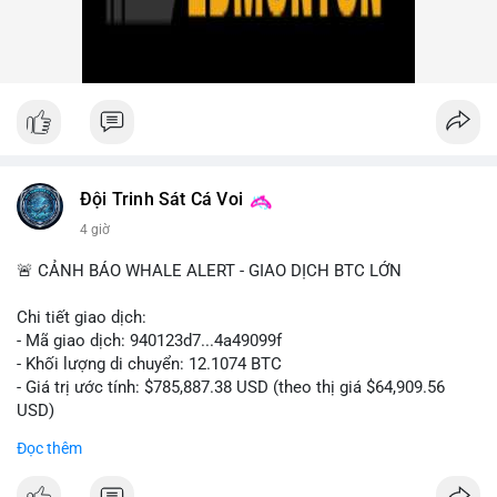
nhiều giao dịch lớn (từ 4 BTC đến 210 BTC) trong ngày, ưu tiên
quản trị rủi ro trong bối cảnh thanh khoản suy yếu.
Xem chi tiết các bài viết đầy đủ tại dòng thời gian của Vlike.vn!
#ofacsanctions
#bitgoipo
#bybitlawsuit
#crodelist
#nearshortsignal
Đội Trinh Sát Cá Voi
4 giờ
🚨 CẢNH BÁO WHALE ALERT - GIAO DỊCH BTC LỚN
Chi tiết giao dịch:
- Mã giao dịch: 940123d7...4a49099f
- Khối lượng di chuyển: 12.1074 BTC
- Giá trị ước tính: $785,887.38 USD (theo thị giá $64,909.56
USD)
- Thời gian: 22:17:40 2026-08-07 UTC
Đọc thêm
Nhận định phân tích hành vi của Cá voi dựa trên giao dịch này: