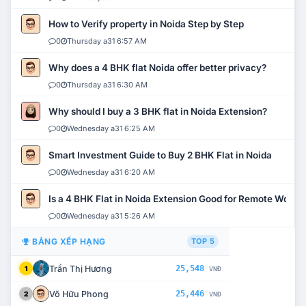
How to Verify property in Noida Step by Step
0
Thursday a31 6:57 AM
Why does a 4 BHK flat Noida offer better privacy?
0
Thursday a31 6:30 AM
Why should I buy a 3 BHK flat in Noida Extension?
0
Wednesday a31 6:25 AM
Smart Investment Guide to Buy 2 BHK Flat in Noida
0
Wednesday a31 6:20 AM
Is a 4 BHK Flat in Noida Extension Good for Remote Work?
0
Wednesday a31 5:26 AM
BẢNG XẾP HẠNG
TOP 5
Trần Thị Hương
25,548
1
VNĐ
Võ Hữu Phong
25,446
2
VNĐ