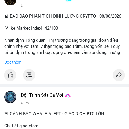
2 m
📊 BÁO CÁO PHÂN TÍCH ĐỊNH LƯỢNG CRYPTO - 08/08/2026
[Vlike Market Index]: 42/100
Nhận định Tổng quan: Thị trường đang trong giai đoạn điều
chỉnh nhẹ với tâm lý thận trọng bao trùm. Dòng vốn DeFi duy
trì ổn định trong khi hoạt động on-chain vẫn sôi động, nhưng
chỉ số Fear & Greed ở vùng Fear cho thấy nhà đầu tư đang lo
Đọc thêm
ngại về khả năng giảm sâu hơn.
Phân tích Dòng tiền DeFi (DefiLlama): Tổng TVL DeFi đạt
142,37 tỷ USD, tăng nhẹ 0.08% trong 24h qua, cho thấy dòng
vốn không có biến động lớn. Ethereum vẫn thống trị với 41,79
tỷ USD TVL, bỏ xa các chain còn lại như Tron (4,84 tỷ), BSC
Đội Trinh Sát Cá Voi
(4,78 tỷ), Solana (4,73 tỷ) và Base (4,67 tỷ). Đáng chú ý, tổng
43 m
vốn hóa Stablecoin đạt 307 tỷ USD, trong đó USDT chiếm
183,19 tỷ và USDC đạt 72,27 tỷ. Sự ổn định của stablecoin cho
🚨 CẢNH BÁO WHALE ALERT - GIAO DỊCH BTC LỚN
thấy dòng tiền chưa có dấu hiệu rút khỏi hệ sinh thái, nhưng
cũng chưa có lực mua mới đáng kể.
Chi tiết giao dịch: