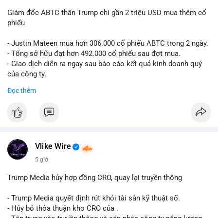
Giám đốc ABTC thân Trump chi gần 2 triệu USD mua thêm cổ
phiếu
- Justin Mateen mua hơn 306.000 cổ phiếu ABTC trong 2 ngày.
- Tổng sở hữu đạt hơn 492.000 cổ phiếu sau đợt mua.
- Giao dịch diễn ra ngay sau báo cáo kết quả kinh doanh quý
của công ty.
Đọc thêm
#abtc
#cryptonews
#stockmarket
#trump
$btc $eth
#vlikevn
#titanbot
Vlike Wire
📰 Nguồn: CoinDesk
5 giờ
Trump Media hủy hợp đồng CRO, quay lại truyền thông
- Trump Media quyết định rút khỏi tài sản kỹ thuật số.
- Hủy bỏ thỏa thuận kho CRO của .