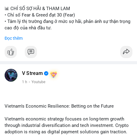
📊 CHỈ SỐ SỢ HÃI & THAM LAM
• Chỉ số Fear & Greed đạt 30 (Fear)
• Tâm lý thị trường đang ở mức sợ hãi, phản ánh sự thận trọng
cao độ của nhà đầu tư.
Đọc thêm
📈 XU HƯỚNG TÌM KIẾM & THẢO LUẬN
• CoinGecko Trending: PONS, PENGU, ONDO, WKC, HEI,
CASHCAT, CRO.
• LunarCrush Trending: Ethereum, Solana, Dogecoin, Polkadot,
Chainlink, Litecoin.
• Google Trends Việt Nam: Giá vàng thế giới, Giải bóng đá
V Stream
Ngoại hạng Anh, Tin 24h, Trường đại học.
1 h
·
Youtube
💬 DÒNG CHẢY TIN TỨC & TRUYỀN THÔNG
• Tin tức kinh tế: Mỹ mất 23.000 việc làm trong tháng 7, thấp
hơn nhiều so với kỳ vọng.
Vietnam's Economic Resilience: Betting on the Future
• Pháp lý: Thượng viện Mỹ lùi việc bỏ phiếu Clarity Act sang
tháng 9; Thượng nghị sĩ Warren yêu cầu luật pháp không do
Vietnam's economic strategy focuses on long-term growth
ngành crypto tự viết.
through industrial diversification and tech investment. Crypto
• Binance Square: Cộng đồng tập trung thảo luận về các lệnh
adoption is rising as digital payment solutions gain traction.