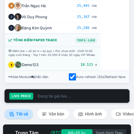
Trần Ngọc Hà
25,445
3
VNĐ
Võ Duy Phong
25,347
4
VNĐ
Đặng Kim Quỳnh
25,246
5
VNĐ
TỔNG ĐIỂM PAPER TRADE
TOP 5 · LIVE
Điểm live = số dư ví + ký quỹ + PnL chưa chốt · Chốt 12:00
ngày cuối tháng · Top 1 trên 20.000 đ nhận 30 ngày VIP Whale.
Demo123
10.115
1
đ
Hide Module
Diễn đàn
Auto-refresh (30s)
Refresh Now
Đang tải giá live...
LIVE PRICE
Tất cả
Văn bản
Hình ảnh
Video
Trung Tâm
(BTC
Biểu Đồ Xu
Danh Sách Theo