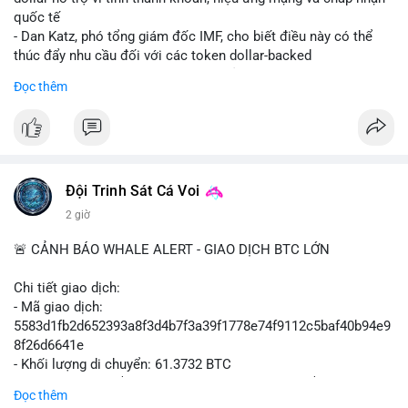
có thể tạo cơ hội mua sớm. Cần theo dõi sự thay đổi trong
quốc tế
chính sách crypto Mỹ.
- Dan Katz, phó tổng giám đốc IMF, cho biết điều này có thể
thúc đẩy nhu cầu đối với các token dollar-backed
📊 Nguồn: Radar Tâm Lý Thị Trường
- Nhận định được đưa ra trong bối cảnh các quốc gia phát
Đọc thêm
triển stablecoin nội địa
$btc $eth
#vlikevn
#titanbot
Đội Trinh Sát Cá Voi
📰 Nguồn: Cointelegraph
2 giờ
🚨 CẢNH BÁO WHALE ALERT - GIAO DỊCH BTC LỚN
Chi tiết giao dịch:
- Mã giao dịch:
5583d1fb2d652393a8f3d4b7f3a39f1778e74f9112c5baf40b94e9
8f26d6641e
- Khối lượng di chuyển: 61.3732 BTC
- Giá trị ước tính: $3,987,844.81 USD (theo thị giá $64,976.99
Đọc thêm
USD)