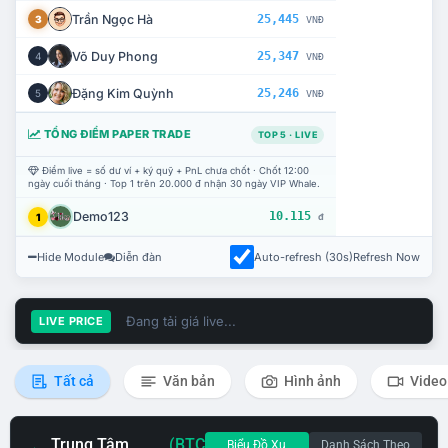
Trần Ngọc Hà
25,445
3
VNĐ
Võ Duy Phong
25,347
4
VNĐ
Đặng Kim Quỳnh
25,246
5
VNĐ
TỔNG ĐIỂM PAPER TRADE
TOP 5 · LIVE
Điểm live = số dư ví + ký quỹ + PnL chưa chốt · Chốt 12:00
ngày cuối tháng · Top 1 trên 20.000 đ nhận 30 ngày VIP Whale.
Demo123
10.115
1
đ
Hide Module
Diễn đàn
Auto-refresh (30s)
Refresh Now
Đang tải giá live...
LIVE PRICE
Tất cả
Văn bản
Hình ảnh
Video
Trung Tâm
(BTC
Biểu Đồ Xu
Danh Sách Theo