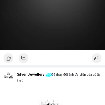
Lời khuyên:
Nhà đầu tư nhỏ lẻ nên theo dõi thêm 2-3 giao dịch lớn tiếp
theo trong 24 giờ. Nếu dòng tiền tiếp tục chảy vào ví lạnh, đó
là tín hiệu tích lũy. Tránh hành động theo cảm xúc trước một
giao dịch đơn lẻ.
#19dot8371btc
#vilanh
#tichluydaihan
#phanbotaisan
#gia65k
Silver Jewellery
Đã thay đổi ảnh đại diện của cô ấy
3 giờ