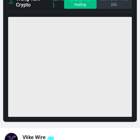
Crypto
)
Hướng
Dõi
Vlike Wire