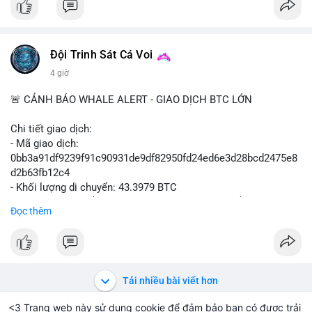
#vlikevn
#titanbot
📰 Nguồn: Cointelegraph
Đội Trinh Sát Cá Voi
4 giờ
🚨 CẢNH BÁO WHALE ALERT - GIAO DỊCH BTC LỚN
Chi tiết giao dịch:
- Mã giao dịch:
0bb3a91df9239f91c90931de9df82950fd24ed6e3d28bcd2475e8
d2b63fb12c4
- Khối lượng di chuyển: 43.3979 BTC
- Giá trị ước tính: $2,820,579.98 USD (theo thị giá $64,993.43
Đọc thêm
USD)
- Thời gian: 04:18
4 2026-08-08 UTC
Nhận định phân tích hành vi của Cá voi dựa trên giao dịch này:
Khối lượng 43.3979 BTC tương đương 2.82 triệu USD, một con
Tải nhiều bài viết hơn
số đủ lớn để tạo áp lực thanh khoản tức thời. Hành vi này có
thể là bước khởi đầu cho việc phân bổ tài sản vào các sàn
<3 Trang web này sử dụng cookie để đảm bảo bạn có được trải