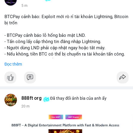
5 m
BTCPay cảnh báo: Exploit mới rò rỉ tài khoản Lightning, Bitcoin
bị trốn
- BTCPay cảnh báo lỗ hổng bảo mật LND.
- Tấn công lấy cắp thông tin đăng nhập Lightning.
- Người dùng LND phải cập nhật ngay hoặc tắt máy.
- Nếu không, tiền BTC có thể bị chuyển ra tài khoản tấn công.
- BTCPay khuyến cáo kiểm tra credentials.
Đọc thêm
#binancesquare
#cryptonews
#btc
$btc
#vlikevn
#titanbot
888ft org
Đã thay đổi ảnh bìa của anh ấy
20 m
📰 Nguồn: CoinDesk