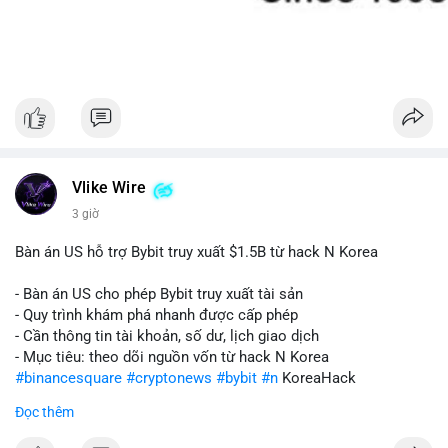
Vlike Wire
3 giờ
Bàn án US hỗ trợ Bybit truy xuất $1.5B từ hack N Korea
- Bàn án US cho phép Bybit truy xuất tài sản
- Quy trình khám phá nhanh được cấp phép
- Cần thông tin tài khoản, số dư, lịch giao dịch
- Mục tiêu: theo dõi nguồn vốn từ hack N Korea
#binancesquare
#cryptonews
#bybit
#n
KoreaHack
Đọc thêm
$btc $eth