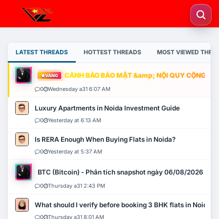
LATEST THREADS
HOTTEST THREADS
MOST VIEWED THRE
CẢNH BÁO BẢO MẬT &amp; NỘI QUY CỘNG ĐỒNG
VÀNG
0
Wednesday a31 6:07 AM
Luxury Apartments in Noida Investment Guide
0
Yesterday at 6:13 AM
Is RERA Enough When Buying Flats in Noida?
0
Yesterday at 5:37 AM
BTC (Bitcoin) - Phân tích snapshot ngày 06/08/2026
0
Thursday a31 2:43 PM
What should I verify before booking 3 BHK flats in Noida?
0
Thursday a31 8:01 AM