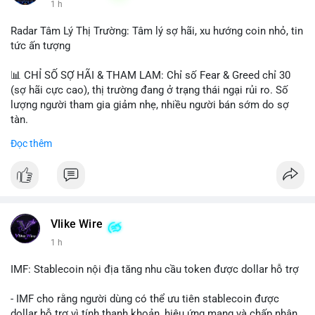
1 h
Radar Tâm Lý Thị Trường: Tâm lý sợ hãi, xu hướng coin nhỏ, tin
tức ấn tượng
📊 CHỈ SỐ SỢ HÃI & THAM LAM: Chỉ số Fear & Greed chỉ 30
(sợ hãi cực cao), thị trường đang ở trạng thái ngại rủi ro. Số
lượng người tham gia giảm nhẹ, nhiều người bán sớm do sợ
tàn.
Đọc thêm
📈 XU HƯỚNG TÌM KIẾM & THẢO LUẬN: Biconomy (BICO),
Pudgy Penguins (PENGU), Bitcoin SV (BSV) và Kaspa (KAS) là
coin được tìm kiếm nhiều nhất. Chủ đề NFT (Pudgy Penguins),
AI (Hyperliquid) và ổn định (BSV) nổi bật.
💬 DÒNG CHẢY TIN TỨC & TRUYỀN THÔNG: Bàn tán trên
Vlike Wire
Binance Square tập trung vào lệnh kẹp, dự báo NVDA và Musk
1 h
Starship 13. Telegram nhấn mạnh luật mới tại Brazil và tranh
luận về Clearity Act.
IMF: Stablecoin nội địa tăng nhu cầu token được dollar hỗ trợ
💡 NHẬN ĐỊNH & KHUYẾN NGHỊ: Tâm lý ngắn hạn vẫn tiêu
- IMF cho rằng người dùng có thể ưu tiên stablecoin được
cực do sợ hãi, nhưng xu hướng coin nhỏ và tin tức AI/NVIDA
dollar hỗ trợ vì tính thanh khoản, hiệu ứng mạng và chấp nhận