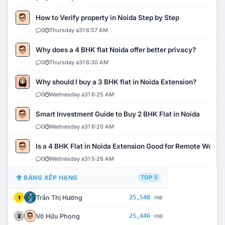
How to Verify property in Noida Step by Step
0
Thursday a31 6:57 AM
Why does a 4 BHK flat Noida offer better privacy?
0
Thursday a31 6:30 AM
Why should I buy a 3 BHK flat in Noida Extension?
0
Wednesday a31 6:25 AM
Smart Investment Guide to Buy 2 BHK Flat in Noida
0
Wednesday a31 6:20 AM
Is a 4 BHK Flat in Noida Extension Good for Remote Work?
0
Wednesday a31 5:26 AM
BẢNG XẾP HẠNG
TOP 5
Trần Thị Hương
25,548
1
VNĐ
Võ Hữu Phong
25,446
2
VNĐ