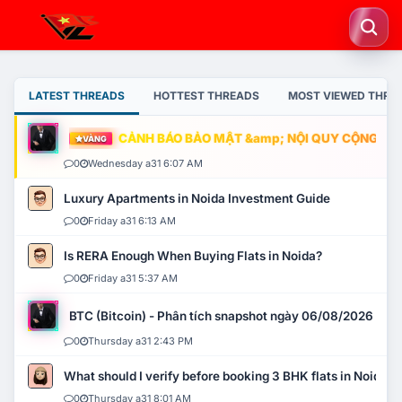
LATEST THREADS
HOTTEST THREADS
MOST VIEWED THRE
CẢNH BÁO BẢO MẬT &amp; NỘI QUY CỘNG ĐỒNG
VÀNG
0
Wednesday a31 6:07 AM
Luxury Apartments in Noida Investment Guide
0
Friday a31 6:13 AM
Is RERA Enough When Buying Flats in Noida?
0
Friday a31 5:37 AM
BTC (Bitcoin) - Phân tích snapshot ngày 06/08/2026
0
Thursday a31 2:43 PM
What should I verify before booking 3 BHK flats in Noida?
0
Thursday a31 8:01 AM