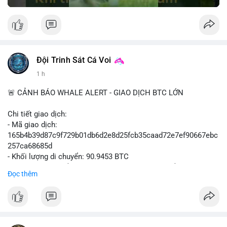
Đội Trinh Sát Cá Voi
1 h
🚨 CẢNH BÁO WHALE ALERT - GIAO DỊCH BTC LỚN
Chi tiết giao dịch:
- Mã giao dịch:
165b4b39d87c9f729b01db6d2e8d25fcb35caad72e7ef90667ebc
257ca68685d
- Khối lượng di chuyển: 90.9453 BTC
- Giá trị ước tính: $5,896,958.66 USD (theo thị giá $64,840.69
Đọc thêm
USD)
- Thời gian: 02:19:41 2026-08-09 UTC
Nhận định hành vi: Khối lượng gần 91 BTC, tương đương gần 6