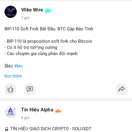
một tổ chức hoặc cá nhân sở hữu lượng tài sản lớn. Động thái
Vlike Wire
này có thể phản ánh ba kịch bản chính: thứ nhất, cá voi đang
chuẩn bị thanh khoản bằng cách chuyển lên sàn giao dịch, tạo
7 giờ
áp lực bán tiềm năng; thứ hai, tài sản được chuyển vào ví lạnh
để nắm giữ dài hạn, thể hiện niềm tin vào xu hướng tăng; thứ
BIP-110 Soft Fork Bắt Đầu: BTC Gặp Báo Tình
ba, hành vi chia tách hoặc tái cấu trúc danh mục nhằm phân
tán rủi ro. Với mức giá 65K, khối lượng này không quá lớn để
- BIP-110 là proposition soft fork cho Bitcoin
gây sốc thanh khoản tức thời, nhưng vẫn đủ sức tạo biến động
- Có ít hỗ trợ từ礿ng cường
tâm lý ngắn hạn nếu hướng đến sàn tập trung.
- Các chuyên gia cũng phản đối mạnh
Lời khuyên cho nhà đầu tư nhỏ lẻ:
$btc
#btc
Theo dõi các giao dịch tiếp theo từ cùng địa chỉ ví để xác nhận
Đọc thêm
hướng đi của dòng tiền. Tránh hành động theo cảm xúc, ưu
#vlikevn
#titanbot
tiên quản trị rủi ro và không mở vị thế lớn trước khi có tín hiệu
rõ ràng về đích đến của số BTC này.
📰 Nguồn: CoinDesk
#94dot58btc
#vilanh
#chuyentiencavoi
#btcmempool
#dongtienlon
Tín Hiệu Alpha
8 giờ
🔮 TÍN HIỆU GIAO DỊCH CRYPTO - SOLUSDT