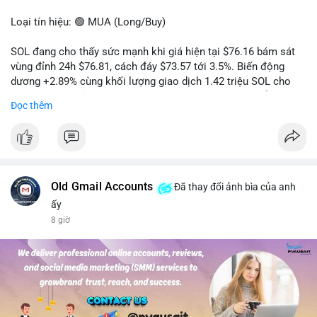
Loại tín hiệu: 🟢 MUA (Long/Buy)
SOL đang cho thấy sức mạnh khi giá hiện tại $76.16 bám sát
vùng đỉnh 24h $76.81, cách đáy $73.57 tới 3.5%. Biến động
dương +2.89% cùng khối lượng giao dịch 1.42 triệu SOL cho
thấy lực cầu chủ động đang chiếm ưu thế, phe mua kiểm soát
Đọc thêm
hoàn toàn nhịp điều chỉnh.
Khuyến nghị giao dịch cụ thể:
- Vùng Entry: 75.80 - 76.20 (chờ retest vùng kháng cự cũ thành
hỗ trợ)
- Mục tiêu chốt lời: TP1: 77.50, TP2: 78.80
Old Gmail Accounts
Đã thay đổi ảnh bìa của anh
- Cắt lỗ: 74.90 (dưới vùng hỗ trợ gần nhất)
ấy
8 giờ
Quản trị vốn: Khối lượng vào lệnh tối đa 2-3% tài khoản, ưu tiên
chốt 50% vị thế tại TP1 và dời stop loss về điểm hòa vốn.
#solusdt
#longsol
#vung76
#breakoutsol
#lenhmuasol