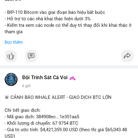
Lời khuyên: Nhà đầu tư nhỏ lẻ nên thận trọng quan sát biến
- BIP-110 Bitcoin vào giai đoạn báo hiệu bắt buộc
động thanh khoản trong 24-48 giờ tới. Tránh hành động theo
- Hỗ trợ từ các nhà khai thác hiện dưới 3%
cảm xúc, hãy chờ xác nhận điểm đến của số BTC này trước khi
- Kiểm tra xem các node có thể duy trì thay đổi khi khai thác ít
điều chỉnh vị thế.
tham gia
- Thảo luận về phương án hard fork dự phòng nếu cần
Đọc thêm
#556btc
#36trusd
#cavoichuyentien
#aplucban
#tichluydaihan
$btc
#btc
#vlikevn
#titanbot
📰 Nguồn: Cointelegraph
Đội Trinh Sát Cá Voi
6 giờ
🚨 CẢNH BÁO WHALE ALERT - GIAO DỊCH BTC LỚN
Chi tiết giao dịch:
- Mã giao dịch: 384908ec...1e351aa5
- Khối lượng di chuyển: 67.9754 BTC
- Giá trị ước tính: $4,421,359.00 USD (theo thị giá $65,043.48
USD)