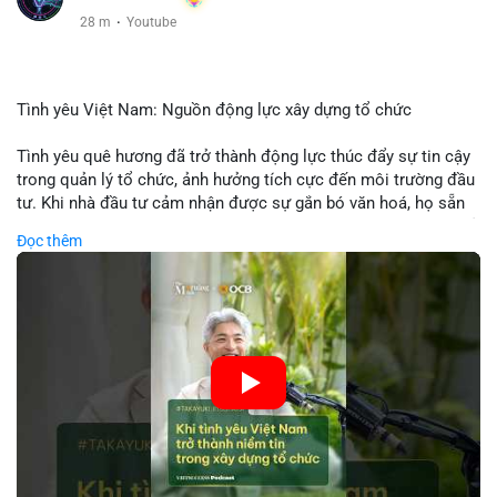
28 m
·
Youtube
Tình yêu Việt Nam: Nguồn động lực xây dựng tổ chức
Tình yêu quê hương đã trở thành động lực thúc đẩy sự tin cậy
trong quản lý tổ chức, ảnh hưởng tích cực đến môi trường đầu
tư. Khi nhà đầu tư cảm nhận được sự gắn bó văn hoá, họ sẵn
sàng đầu tư dài hạn vào các doanh nghiệp nội địa, bao gồm cả
Đọc thêm
các công ty blockchain và tiền mã hoá. Sự tăng cường niềm
tin này giúp giảm rủi ro thị trường, cải thiện chi phí vốn và thúc
đẩy sự phát triển bền vững của ngành công nghệ tài chính. Các
nhà quản lý cần khai thác tinh thần này để xây dựng chiến lược
phát triển bền vững và thu hút vốn đầu tư.
🎥 Xem video trực tiếp tại:
Nguồn: VIETSUCCESS