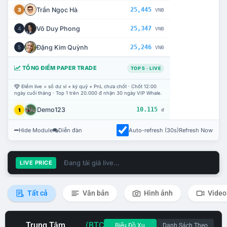
Trần Ngọc Hà
25,445
3
VNĐ
Võ Duy Phong
25,347
4
VNĐ
Đặng Kim Quỳnh
25,246
5
VNĐ
TỔNG ĐIỂM PAPER TRADE
TOP 5 · LIVE
Điểm live = số dư ví + ký quỹ + PnL chưa chốt · Chốt 12:00
ngày cuối tháng · Top 1 trên 20.000 đ nhận 30 ngày VIP Whale.
Demo123
10.115
1
đ
Hide Module
Diễn đàn
Auto-refresh (30s)
Refresh Now
Đang tải giá live...
LIVE PRICE
Tất cả
Văn bản
Hình ảnh
Video
Trung Tâm
(BTC
Biểu Đồ Xu
Danh Sách Theo