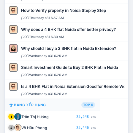
How to Verify property in Noida Step by Step
0
Thursday a31 6:57 AM
Why does a 4 BHK flat Noida offer better privacy?
0
Thursday a31 6:30 AM
Why should I buy a 3 BHK flat in Noida Extension?
0
Wednesday a31 6:25 AM
Smart Investment Guide to Buy 2 BHK Flat in Noida
0
Wednesday a31 6:20 AM
Is a 4 BHK Flat in Noida Extension Good for Remote Work?
0
Wednesday a31 5:26 AM
BẢNG XẾP HẠNG
TOP 5
Trần Thị Hương
25,548
1
VNĐ
Võ Hữu Phong
25,446
2
VNĐ