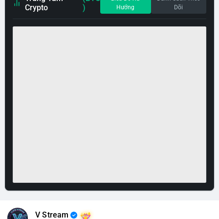
Crypto
)
Hướng
Dõi
V Stream