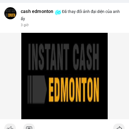
trên sàn tập trung giảm xuống 4.000 tỷ USD, thấp nhất 31
tháng. NEAR giảm 4,1% xuống 1,5910 USD, chịu áp lực bán
cash edmonton
Đã thay đổi ảnh đại diện của anh
mạnh.
ấy
3 giờ
- Quy định & Pháp lý: OFAC trừng phạt 2 sàn crypto liên quan
Iran (Shelbit, Aban Tether) vì rửa tiền 5 triệu USD. Nga triệt phá
mạng lưới sàn crypto bất hợp pháp tại Moscow, bắt giữ 20 đối
tượng. Trump Media hủy thỏa thuận kho dự trữ CRO trị giá
nhiều tỷ USD, khiến CRO giảm mạnh.
- Tổ chức & Công nghệ: Bybit khởi kiện Triều Tiên và Lazarus
Group vụ hack 1,5 tỷ USD, đã nhận lệnh đóng băng tài sản.
Circle mở rộng USDC lên OKX qua X Layer. BitGo IPO thành
công ở mức 18 USD/cổ phiếu, định giá 2 tỷ USD.
Nhà đầu tư nên theo dõi sát dòng tiền cá voi khi xuất hiện
nhiều giao dịch lớn (từ 4 BTC đến 210 BTC) trong ngày, ưu tiên
quản trị rủi ro trong bối cảnh thanh khoản suy yếu.
Xem chi tiết các bài viết đầy đủ tại dòng thời gian của Vlike.vn!