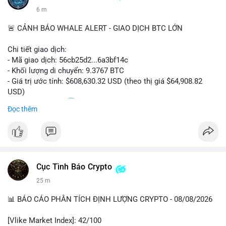
6 m
🚨 CẢNH BÁO WHALE ALERT - GIAO DỊCH BTC LỚN
Chi tiết giao dịch:
- Mã giao dịch: 56cb25d2...6a3bf14c
- Khối lượng di chuyển: 9.3767 BTC
- Giá trị ước tính: $608,630.32 USD (theo thị giá $64,908.82
USD)
- Thời gian: 02:20
0 2026-08-08 UTC
Đọc thêm
Nhận định phân tích:
Giao dịch gần 610 nghìn USD được thực hiện trong khung giờ
sáng sớm, thời điểm thanh khoản mỏng, cho thấy chủ ví ưu
tiên sự riêng tư hơn là tốc độ khớp lệnh. Với khối lượng trung
Cục Tình Báo Crypto
bình lớn này, khả năng cao là cá voi đang tái phân bổ tài sản
giữa các ví nóng hoặc chuyển sang ví lạnh để tích lũy dài hạn,
25 m
thay vì hành động bán tháo. Tuy nhiên, nếu dòng tiền này đổ
vào sàn giao dịch tập trung trong các khối tiếp theo, áp lực
📊 BÁO CÁO PHÂN TÍCH ĐỊNH LƯỢNG CRYPTO - 08/08/2026
bán sẽ gia tăng đáng kể, tác động tiêu cực đến tâm lý nhà đầu
cơ ngắn hạn.
[Vlike Market Index]: 42/100