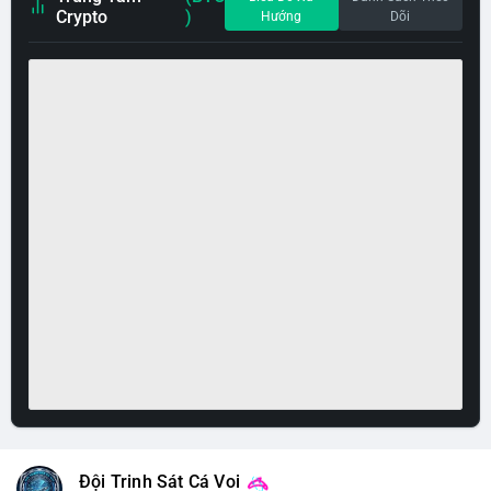
Crypto
)
Hướng
Dõi
Đội Trinh Sát Cá Voi