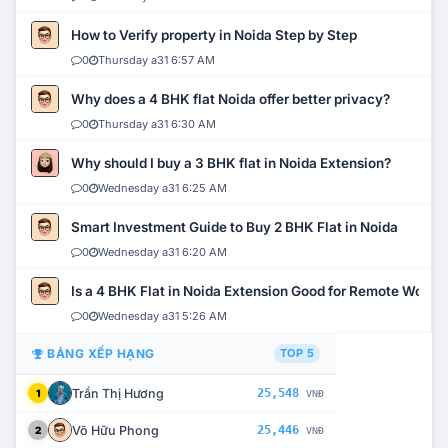
How to Verify property in Noida Step by Step
0
Thursday a31 6:57 AM
Why does a 4 BHK flat Noida offer better privacy?
0
Thursday a31 6:30 AM
Why should I buy a 3 BHK flat in Noida Extension?
0
Wednesday a31 6:25 AM
Smart Investment Guide to Buy 2 BHK Flat in Noida
0
Wednesday a31 6:20 AM
Is a 4 BHK Flat in Noida Extension Good for Remote Work?
0
Wednesday a31 5:26 AM
BẢNG XẾP HẠNG
TOP 5
Trần Thị Hương
25,548
1
VNĐ
Võ Hữu Phong
25,446
2
VNĐ