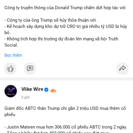
dịch. Việc di chuyển một phần nhỏ trong tổng nắm giữ cho
thấy cá voi đang thăm dò thanh khoản thị trường trước khi có
Công ty truyền thông của Donald Trump chấm dứt hợp tác với
hành động lớn hơn.
- Công ty của ông Trump sẽ hủy thỏa thuận với .
Lời khuyên cho nhà đầu tư nhỏ lẻ: Theo dõi xác nhận giao dịch
- Kế hoạch xây dựng kho dự trữ CRO trị giá nhiều tỷ USD bị hủy
và dòng tiền tiếp theo từ ví nguồn. Khối lượng này chưa đủ tạo
bỏ.
áp lực bán mạnh, nhưng nếu xuất hiện thêm 2-3 giao dịch
- Không tích hợp thị trường dự đoán lên mạng xã hội Truth
tương tự trong 24 giờ tới, khả năng cao là sóng điều chỉnh
Social.
ngắn hạn. Giữ tỷ trọng danh mục hợp lý, tránh FOMO mua đuổi
Đọc thêm
ở vùng giá hiện tại.
#binancesquare
#cryptonews
#cro
#trump
#truthsocial
#12dot1btc
#786kusd
#dichuyenvinuong
#khangcu64900
$cro
#mempoolbtc
#vlikevn
#titanbot
Vlike Wire
📰 Nguồn: Cointelegraph
5 giờ
Giám đốc ABTC thân Trump chi gần 2 triệu USD mua thêm cổ
phiếu
- Justin Mateen mua hơn 306.000 cổ phiếu ABTC trong 2 ngày.