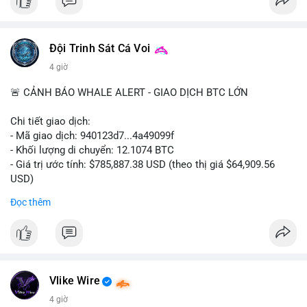
#ofacsanctions
#bitgoipo
#bybitlawsuit
#crodelist
#nearshortsignal
Đội Trinh Sát Cá Voi
4 giờ
🚨 CẢNH BÁO WHALE ALERT - GIAO DỊCH BTC LỚN
Chi tiết giao dịch:
- Mã giao dịch: 940123d7...4a49099f
- Khối lượng di chuyển: 12.1074 BTC
- Giá trị ước tính: $785,887.38 USD (theo thị giá $64,909.56
USD)
- Thời gian: 22:17:40 2026-08-07 UTC
Đọc thêm
Nhận định phân tích hành vi của Cá voi dựa trên giao dịch này:
Khối lượng 12.1 BTC tương đương gần 786 nghìn USD được di
chuyển trong một giao dịch chưa xác nhận duy nhất. Mức giá
$64,909.56 đang nằm gần vùng kháng cự tâm lý quan trọng.
Động thái này có thể là bước chuẩn bị thanh khoản để bán ra,
Vlike Wire
hoặc tái phân bổ tài sản giữa các ví nóng nhằm tối ưu phí giao
4 giờ