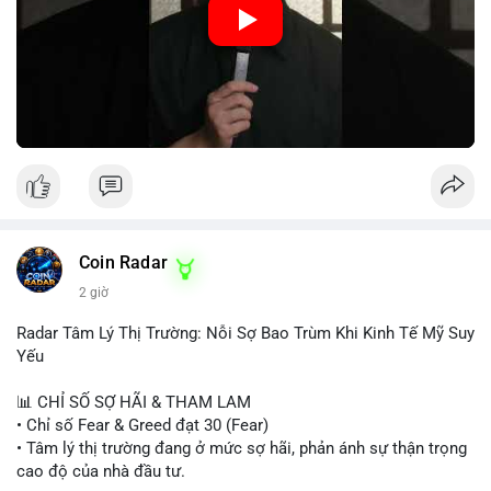
hiệu tích cực, nhưng Funding Rate thấp và tâm lý Fear cho thấy
chưa có động lực tăng giá mạnh. Nhà đầu tư nên thận trọng,
tránh sử dụng đòn bẩy cao. Với Vlike Market Index ở mức
42/100, chiến lược hợp lý là quan sát và chờ đợi tín hiệu rõ
ràng hơn. Nếu BTC giữ được vùng hỗ trợ hiện tại và Fear &
Greed Index phục hồi lên trên 40, có thể xem xét mua dần.
Ngược lại, nếu phá vỡ hỗ trợ, nên cắt lỗ sớm.
#vlikemarketindex42
#fearindex30
#fundingratethap
#phigiadathap
#tvlondinh
Coin Radar
2 giờ
Radar Tâm Lý Thị Trường: Nỗi Sợ Bao Trùm Khi Kinh Tế Mỹ Suy
Yếu
📊 CHỈ SỐ SỢ HÃI & THAM LAM
• Chỉ số Fear & Greed đạt 30 (Fear)
• Tâm lý thị trường đang ở mức sợ hãi, phản ánh sự thận trọng
cao độ của nhà đầu tư.