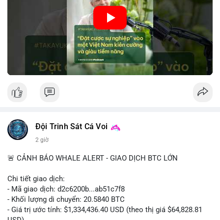
🎥 Xem video trực tiếp tại:
• Tâm lý ngắn hạn: Tiêu cực do dữ liệu việc làm Mỹ kém khả
quan và sự bất định về pháp lý tại Mỹ.
Nguồn: VIETSUCCESS
• Hành động: Cẩn trọng với các lệnh đòn bẩy cao; theo dõi sát
biến động kinh tế vĩ mô Mỹ.
📊 Nguồn: Radar Tâm Lý Thị Trường
Đội Trinh Sát Cá Voi
2 giờ
🚨 CẢNH BÁO WHALE ALERT - GIAO DỊCH BTC LỚN
Chi tiết giao dịch:
- Mã giao dịch: d2c6200b...ab51c7f8
- Khối lượng di chuyển: 20.5840 BTC
- Giá trị ước tính: $1,334,436.40 USD (theo thị giá $64,828.81