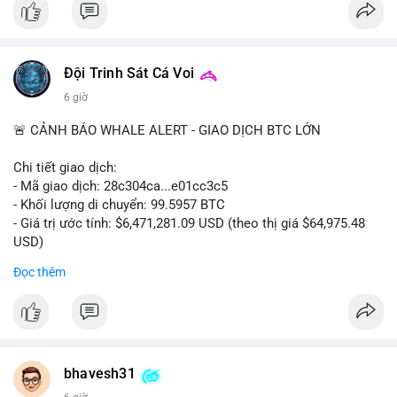
#vlikevn
#titanbot
📰 Nguồn: CoinDesk
Đội Trinh Sát Cá Voi
6 giờ
🚨 CẢNH BÁO WHALE ALERT - GIAO DỊCH BTC LỚN
Chi tiết giao dịch:
- Mã giao dịch: 28c304ca...e01cc3c5
- Khối lượng di chuyển: 99.5957 BTC
- Giá trị ước tính: $6,471,281.09 USD (theo thị giá $64,975.48
USD)
- Thời gian: 20:19:36 2026-08-07 UTC
Đọc thêm
Nhận định phân tích: Khối lượng 99.6 BTC chưa xác nhận, trị
giá hơn 6.47 triệu USD, cho thấy dấu hiệu chuyển tiền quy mô
lớn. Với mức giá BTC quanh vùng 65K USD, hành vi này thường
gặp ở hai kịch bản: cá voi nạp lên sàn giao dịch để chuẩn bị
thanh khoản hoặc bán, hoặc chuyển sang ví lạnh nhằm tích lũy
bhavesh31
dài hạn. Việc giao dịch chưa được xác nhận tạo tâm lý thận