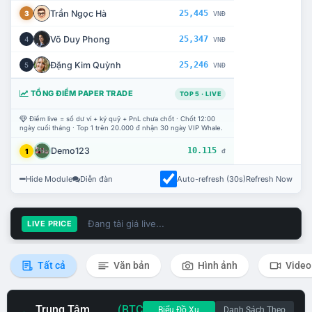
Trần Ngọc Hà
25,445
3
VNĐ
Võ Duy Phong
25,347
4
VNĐ
Đặng Kim Quỳnh
25,246
5
VNĐ
TỔNG ĐIỂM PAPER TRADE
TOP 5 · LIVE
Điểm live = số dư ví + ký quỹ + PnL chưa chốt · Chốt 12:00
ngày cuối tháng · Top 1 trên 20.000 đ nhận 30 ngày VIP Whale.
Demo123
10.115
1
đ
Hide Module
Diễn đàn
Auto-refresh (30s)
Refresh Now
Đang tải giá live...
LIVE PRICE
Tất cả
Văn bản
Hình ảnh
Video
Trung Tâm
(BTC
Biểu Đồ Xu
Danh Sách Theo