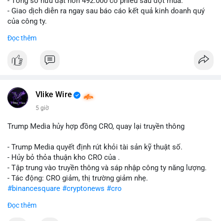
- Tổng sở hữu đạt hơn 492.000 cổ phiếu sau đợt mua.
- Giao dịch diễn ra ngay sau báo cáo kết quả kinh doanh quý
của công ty.
Đọc thêm
#abtc
#cryptonews
#stockmarket
#trump
$btc $eth
#vlikevn
#titanbot
Vlike Wire
📰 Nguồn: CoinDesk
5 giờ
Trump Media hủy hợp đồng CRO, quay lại truyền thông
- Trump Media quyết định rút khỏi tài sản kỹ thuật số.
- Hủy bỏ thỏa thuận kho CRO của .
- Tập trung vào truyền thông và sáp nhập công ty năng lượng.
- Tác động: CRO giảm, thị trường giảm nhẹ.
#binancesquare
#cryptonews
#cro
Đọc thêm
$cro