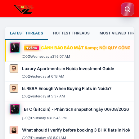
LATEST THREADS
HOTTEST THREADS
MOST VIEWED THRE
CẢNH BÁO BẢO MẬT &amp; NỘI QUY CỘNG ĐỒNG
VÀNG
0
Wednesday a31 6:07 AM
Luxury Apartments in Noida Investment Guide
0
Yesterday at 6:13 AM
Is RERA Enough When Buying Flats in Noida?
0
Yesterday at 5:37 AM
BTC (Bitcoin) - Phân tích snapshot ngày 06/08/2026
0
Thursday a31 2:43 PM
What should I verify before booking 3 BHK flats in Noida?
0
Thursday a31 8:01 AM