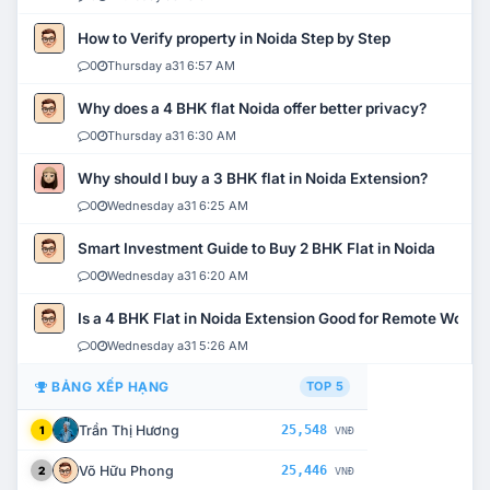
How to Verify property in Noida Step by Step
0
Thursday a31 6:57 AM
Why does a 4 BHK flat Noida offer better privacy?
0
Thursday a31 6:30 AM
Why should I buy a 3 BHK flat in Noida Extension?
0
Wednesday a31 6:25 AM
Smart Investment Guide to Buy 2 BHK Flat in Noida
0
Wednesday a31 6:20 AM
Is a 4 BHK Flat in Noida Extension Good for Remote Work?
0
Wednesday a31 5:26 AM
BẢNG XẾP HẠNG
TOP 5
Trần Thị Hương
25,548
1
VNĐ
Võ Hữu Phong
25,446
2
VNĐ