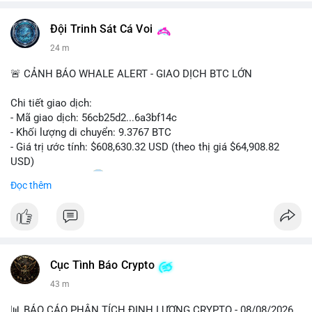
#vlikevn
#titanbot
Đội Trinh Sát Cá Voi
📰 Nguồn: CoinDesk
24 m
🚨 CẢNH BÁO WHALE ALERT - GIAO DỊCH BTC LỚN
Chi tiết giao dịch:
- Mã giao dịch: 56cb25d2...6a3bf14c
- Khối lượng di chuyển: 9.3767 BTC
- Giá trị ước tính: $608,630.32 USD (theo thị giá $64,908.82
USD)
- Thời gian: 02:20
0 2026-08-08 UTC
Đọc thêm
Nhận định phân tích:
Giao dịch gần 610 nghìn USD được thực hiện trong khung giờ
sáng sớm, thời điểm thanh khoản mỏng, cho thấy chủ ví ưu
tiên sự riêng tư hơn là tốc độ khớp lệnh. Với khối lượng trung
Cục Tình Báo Crypto
bình lớn này, khả năng cao là cá voi đang tái phân bổ tài sản
giữa các ví nóng hoặc chuyển sang ví lạnh để tích lũy dài hạn,
43 m
thay vì hành động bán tháo. Tuy nhiên, nếu dòng tiền này đổ
vào sàn giao dịch tập trung trong các khối tiếp theo, áp lực
📊 BÁO CÁO PHÂN TÍCH ĐỊNH LƯỢNG CRYPTO - 08/08/2026