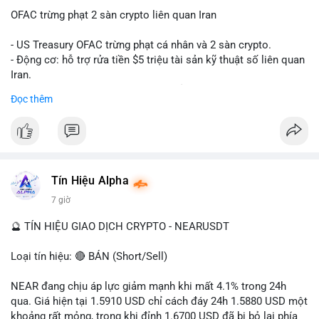
OFAC trừng phạt 2 sàn crypto liên quan Iran
- US Treasury OFAC trừng phạt cá nhân và 2 sàn crypto.
- Động cơ: hỗ trợ rửa tiền $5 triệu tài sản kỹ thuật số liên quan
Iran.
- Các sàn bị cấm hoạt động, tài khoản bị khóa.
Đọc thêm
- Tác động: rủi ro cho thị trường crypto, tăng áp lực pháp lý.
#binancesquare
#cryptonews
#ofac
#ussanctions
#iran
$btc $eth
Tín Hiệu Alpha
#vlikevn
#titanbot
7 giờ
📰 Nguồn: Cointelegraph
🔮 TÍN HIỆU GIAO DỊCH CRYPTO - NEARUSDT
Loại tín hiệu: 🔴 BÁN (Short/Sell)
NEAR đang chịu áp lực giảm mạnh khi mất 4.1% trong 24h
qua. Giá hiện tại 1.5910 USD chỉ cách đáy 24h 1.5880 USD một
khoảng rất mỏng, trong khi đỉnh 1.6700 USD đã bị bỏ lại phía