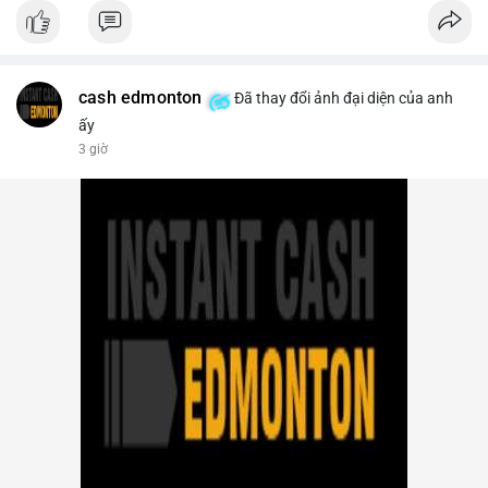
- Thị trường & Giá cả: Bitcoin chạm mốc 65.000 USD sau khi
dữ liệu nonfarm payrolls Mỹ thấp hơn dự báo, làm giảm khả
năng Fed tăng lãi suất. Tuy nhiên, khối lượng hợp đồng vô hạn
trên sàn tập trung giảm xuống 4.000 tỷ USD, thấp nhất 31
tháng. NEAR giảm 4,1% xuống 1,5910 USD, chịu áp lực bán
cash edmonton
Đã thay đổi ảnh đại diện của anh
mạnh.
ấy
3 giờ
- Quy định & Pháp lý: OFAC trừng phạt 2 sàn crypto liên quan
Iran (Shelbit, Aban Tether) vì rửa tiền 5 triệu USD. Nga triệt phá
mạng lưới sàn crypto bất hợp pháp tại Moscow, bắt giữ 20 đối
tượng. Trump Media hủy thỏa thuận kho dự trữ CRO trị giá
nhiều tỷ USD, khiến CRO giảm mạnh.
- Tổ chức & Công nghệ: Bybit khởi kiện Triều Tiên và Lazarus
Group vụ hack 1,5 tỷ USD, đã nhận lệnh đóng băng tài sản.
Circle mở rộng USDC lên OKX qua X Layer. BitGo IPO thành
công ở mức 18 USD/cổ phiếu, định giá 2 tỷ USD.
Nhà đầu tư nên theo dõi sát dòng tiền cá voi khi xuất hiện
nhiều giao dịch lớn (từ 4 BTC đến 210 BTC) trong ngày, ưu tiên
quản trị rủi ro trong bối cảnh thanh khoản suy yếu.