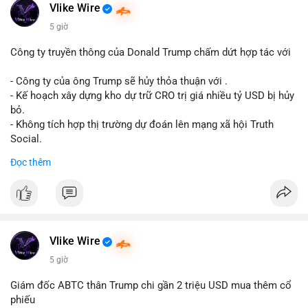
Động thái này có thể là bước chuẩn bị thanh khoản để bán ra,
Vlike Wire
hoặc tái phân bổ tài sản giữa các ví nóng nhằm tối ưu phí giao
5 giờ
dịch. Việc di chuyển một phần nhỏ trong tổng nắm giữ cho
thấy cá voi đang thăm dò thanh khoản thị trường trước khi có
Công ty truyền thông của Donald Trump chấm dứt hợp tác với
hành động lớn hơn.
- Công ty của ông Trump sẽ hủy thỏa thuận với .
Lời khuyên cho nhà đầu tư nhỏ lẻ: Theo dõi xác nhận giao dịch
- Kế hoạch xây dựng kho dự trữ CRO trị giá nhiều tỷ USD bị hủy
và dòng tiền tiếp theo từ ví nguồn. Khối lượng này chưa đủ tạo
bỏ.
áp lực bán mạnh, nhưng nếu xuất hiện thêm 2-3 giao dịch
- Không tích hợp thị trường dự đoán lên mạng xã hội Truth
tương tự trong 24 giờ tới, khả năng cao là sóng điều chỉnh
Social.
ngắn hạn. Giữ tỷ trọng danh mục hợp lý, tránh FOMO mua đuổi
Đọc thêm
ở vùng giá hiện tại.
#binancesquare
#cryptonews
#cro
#trump
#truthsocial
#12dot1btc
#786kusd
#dichuyenvinuong
#khangcu64900
$cro
#mempoolbtc
#vlikevn
#titanbot
Vlike Wire
📰 Nguồn: Cointelegraph
5 giờ
Giám đốc ABTC thân Trump chi gần 2 triệu USD mua thêm cổ
phiếu