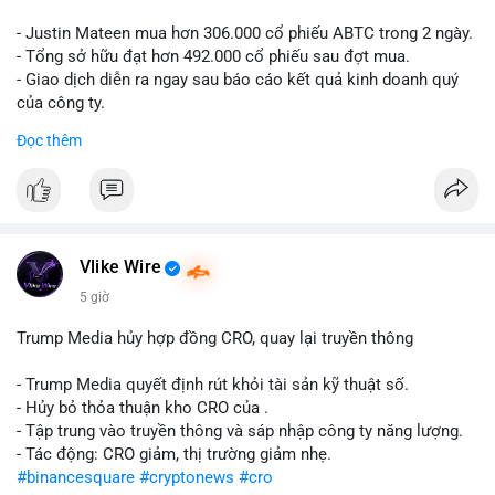
- Justin Mateen mua hơn 306.000 cổ phiếu ABTC trong 2 ngày.
- Tổng sở hữu đạt hơn 492.000 cổ phiếu sau đợt mua.
- Giao dịch diễn ra ngay sau báo cáo kết quả kinh doanh quý
của công ty.
Đọc thêm
#abtc
#cryptonews
#stockmarket
#trump
$btc $eth
#vlikevn
#titanbot
Vlike Wire
📰 Nguồn: CoinDesk
5 giờ
Trump Media hủy hợp đồng CRO, quay lại truyền thông
- Trump Media quyết định rút khỏi tài sản kỹ thuật số.
- Hủy bỏ thỏa thuận kho CRO của .
- Tập trung vào truyền thông và sáp nhập công ty năng lượng.
- Tác động: CRO giảm, thị trường giảm nhẹ.
#binancesquare
#cryptonews
#cro