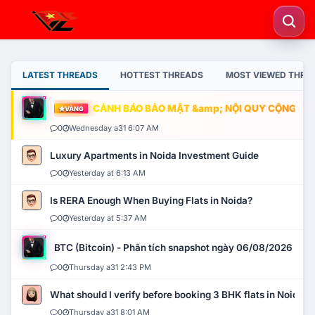
LATEST THREADS
HOTTEST THREADS
MOST VIEWED THRE
CẢNH BÁO BẢO MẬT &amp; NỘI QUY CỘNG ĐỒNG
VÀNG
0
Wednesday a31 6:07 AM
Luxury Apartments in Noida Investment Guide
0
Yesterday at 6:13 AM
Is RERA Enough When Buying Flats in Noida?
0
Yesterday at 5:37 AM
BTC (Bitcoin) - Phân tích snapshot ngày 06/08/2026
0
Thursday a31 2:43 PM
What should I verify before booking 3 BHK flats in Noida?
0
Thursday a31 8:01 AM