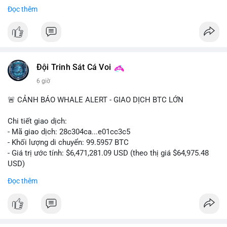
Đọc thêm
$cro
#vlikevn
#titanbot
📰 Nguồn: CoinDesk
Đội Trinh Sát Cá Voi
6 giờ
🚨 CẢNH BÁO WHALE ALERT - GIAO DỊCH BTC LỚN
Chi tiết giao dịch:
- Mã giao dịch: 28c304ca...e01cc3c5
- Khối lượng di chuyển: 99.5957 BTC
- Giá trị ước tính: $6,471,281.09 USD (theo thị giá $64,975.48
USD)
- Thời gian: 20:19:36 2026-08-07 UTC
Đọc thêm
Nhận định phân tích: Khối lượng 99.6 BTC chưa xác nhận, trị
giá hơn 6.47 triệu USD, cho thấy dấu hiệu chuyển tiền quy mô
lớn. Với mức giá BTC quanh vùng 65K USD, hành vi này thường