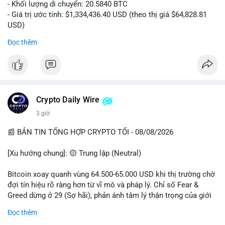
- Khối lượng di chuyển: 20.5840 BTC
- Giá trị ước tính: $1,334,436.40 USD (theo thị giá $64,828.81
USD)
- Thời gian: 00:19:43 2026-08-08 UTC
Đọc thêm
Nhận định phân tích: Giao dịch 20.58 BTC trị giá hơn 1.33 triệu
USD được thực hiện vào phiên Á, thời điểm thanh khoản
mỏng. Quy mô này nằm trong nhóm cá voi trung bình, chưa đủ
tạo áp lực bán trực tiếp lên sàn. Khả năng cao là hành vi tái
phân bổ tài sản giữa các ví nóng, hoặc chuẩn bị thanh khoản
Crypto Daily Wire
cho các lệnh OTC. Dòng tiền không đổ thẳng lên sàn tập trung,
3 giờ
nên rủi ro bán tháo ngắn hạn thấp, nhưng tâm lý thị trường có
thể dao động nhẹ do theo dõi sát biến động ví lớn.
📰 BẢN TIN TỔNG HỢP CRYPTO TỐI - 08/08/2026
Lời khuyên: Nhà đầu tư nhỏ lẻ không nên hành động theo cảm
[Xu hướng chung]: 🟡 Trung lập (Neutral)
xúc từ một giao dịch đơn lẻ. Quan sát thêm 2-3 khối chuyển
tiếp theo trong 24 giờ để xác nhận xu hướng. Giữ tỷ trọng tiền
Bitcoin xoay quanh vùng 64.500-65.000 USD khi thị trường chờ
mặt hợp lý, tránh đòn bẩy cao trong vùng giá hiện tại.
đợi tín hiệu rõ ràng hơn từ vĩ mô và pháp lý. Chỉ số Fear &
Greed dừng ở 29 (Sợ hãi), phản ánh tâm lý thận trọng của giới
#20dot58btc
#phienau
#taiphanbotaisan
#giaodichotc
đầu tư.
Đọc thêm
#theodoivilon