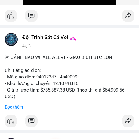
Xem chi tiết các bài viết đầy đủ tại dòng thời gian của Vlike.vn!
#ofacsanctions
#bitgoipo
#bybitlawsuit
#crodelist
#nearshortsignal
Đội Trinh Sát Cá Voi
4 giờ
🚨 CẢNH BÁO WHALE ALERT - GIAO DỊCH BTC LỚN
Chi tiết giao dịch:
- Mã giao dịch: 940123d7...4a49099f
- Khối lượng di chuyển: 12.1074 BTC
- Giá trị ước tính: $785,887.38 USD (theo thị giá $64,909.56
USD)
- Thời gian: 22:17:40 2026-08-07 UTC
Đọc thêm
Nhận định phân tích hành vi của Cá voi dựa trên giao dịch này:
Khối lượng 12.1 BTC tương đương gần 786 nghìn USD được di
chuyển trong một giao dịch chưa xác nhận duy nhất. Mức giá
$64,909.56 đang nằm gần vùng kháng cự tâm lý quan trọng.