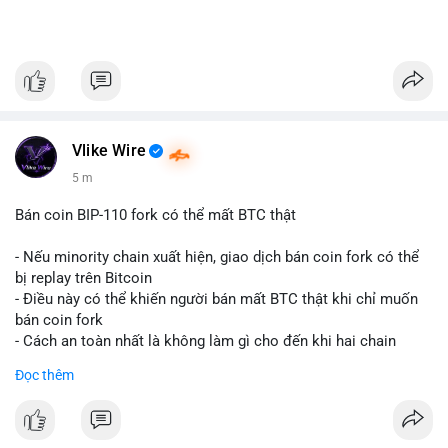
Vlike Wire
5 m
Bán coin BIP-110 fork có thể mất BTC thật
- Nếu minority chain xuất hiện, giao dịch bán coin fork có thể
bị replay trên Bitcoin
- Điều này có thể khiến người bán mất BTC thật khi chỉ muốn
bán coin fork
- Cách an toàn nhất là không làm gì cho đến khi hai chain
được tách riêng
Đọc thêm
-
#binancesquare
#cryptonews
#btc
#bip110
$btc