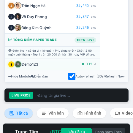
Trần Ngọc Hà
25,445
3
VNĐ
Võ Duy Phong
25,347
4
VNĐ
Đặng Kim Quỳnh
25,246
5
VNĐ
TỔNG ĐIỂM PAPER TRADE
TOP 5 · LIVE
Điểm live = số dư ví + ký quỹ + PnL chưa chốt · Chốt 12:00
ngày cuối tháng · Top 1 trên 20.000 đ nhận 30 ngày VIP Whale.
Demo123
10.115
1
đ
Hide Module
Diễn đàn
Auto-refresh (30s)
Refresh Now
Đang tải giá live...
LIVE PRICE
Tất cả
Văn bản
Hình ảnh
Video
Trung Tâm
(BTC
Biểu Đồ Xu
Danh Sách Theo