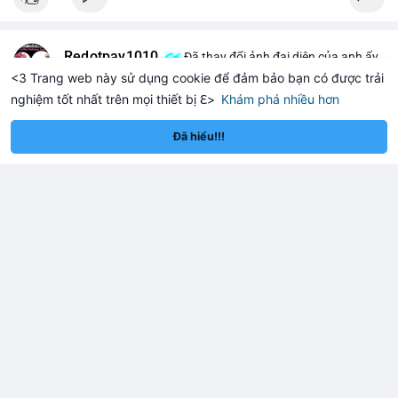
Redotpay1010
Đã thay đổi ảnh đại diện của anh ấy
<3 Trang web này sử dụng cookie để đảm bảo bạn có được trải
8 giờ
nghiệm tốt nhất trên mọi thiết bị ℇ>
Khám phá nhiều hơn
m
Solana
BN
$1,913.16
$73.97
ETH
+0.61%
SOL
+1.82%
Đã hiểu!!!