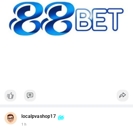
localpvashop17
1 h