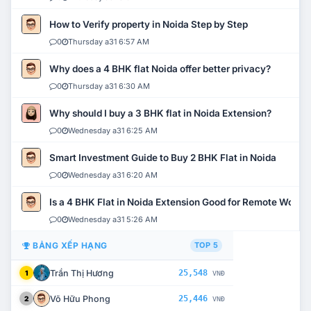
How to Verify property in Noida Step by Step
0
Thursday a31 6:57 AM
Why does a 4 BHK flat Noida offer better privacy?
0
Thursday a31 6:30 AM
Why should I buy a 3 BHK flat in Noida Extension?
0
Wednesday a31 6:25 AM
Smart Investment Guide to Buy 2 BHK Flat in Noida
0
Wednesday a31 6:20 AM
Is a 4 BHK Flat in Noida Extension Good for Remote Work?
0
Wednesday a31 5:26 AM
BẢNG XẾP HẠNG
TOP 5
Trần Thị Hương
25,548
1
VNĐ
Võ Hữu Phong
25,446
2
VNĐ