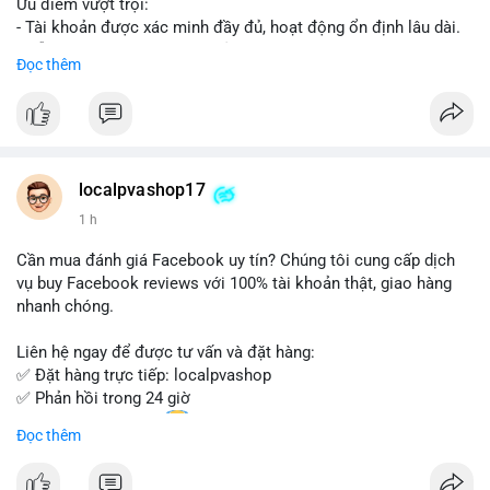
Ưu điểm vượt trội:
- Tài khoản được xác minh đầy đủ, hoạt động ổn định lâu dài.
- Hỗ trợ khách hàng 24/7, phản hồi nhanh chóng.
Đọc thêm
- Giao dịch an toàn, bảo mật thông tin.
Đặt hàng ngay hôm nay để nhận ưu đãi tốt nhất!
Liên hệ với chúng tôi qua:
localpvashop17
- WhatsApp: +1 (66
215-8938
- Telegram: @localpvashop
1 h
- Email: localpvashop@gmail.com
Cần mua đánh giá Facebook uy tín? Chúng tôi cung cấp dịch
Đừng bỏ lỡ cơ hội sở hữu tài khoản WeChat chất lượng với giá
vụ buy Facebook reviews với 100% tài khoản thật, giao hàng
tốt. Liên hệ ngay!
nhanh chóng.
Liên hệ ngay để được tư vấn và đặt hàng:
✅ Đặt hàng trực tiếp: localpvashop
✅ Phản hồi trong 24 giờ
✅ WhatsApp: +1 (66
215-8938
Đọc thêm
✅ Telegram: @localpvashop
✅ Email: localpvashop@gmail.com