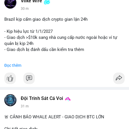
Vlike Wire
30 m
Brazil kịp cấm giao dịch crypto gian lận 24h
- Kịp hiệu lực từ 1/1/2027
- Giao dịch >$10k sang nhà cung cấp nước ngoài hoặc ví tự
quản bị kịp 24h
- Giao dịch bị đánh dấu cần kiểm tra thêm
#binancesquare
#cryptonews
#regulation
Đọc thêm
$btc $eth
#vlikevn
#titanbot
📰 Nguồn: Cointelegraph
Đội Trinh Sát Cá Voi
31 m
🚨 CẢNH BÁO WHALE ALERT - GIAO DỊCH BTC LỚN