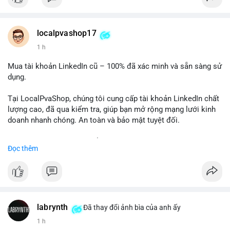
Chất lượng đảm bảo, hỗ trợ tận tình. Hãy liên hệ ngay hôm
nay!
localpvashop17
1 h
Mua tài khoản LinkedIn cũ – 100% đã xác minh và sẵn sàng sử
dụng.
Tại LocalPvaShop, chúng tôi cung cấp tài khoản LinkedIn chất
lượng cao, đã qua kiểm tra, giúp bạn mở rộng mạng lưới kinh
doanh nhanh chóng. An toàn và bảo mật tuyệt đối.
Đặt hàng ngay hôm nay để nhận ưu đãi tốt nhất!
Đọc thêm
✅ Đặt hàng: localpvashop
✅ Phản hồi trong 24 giờ
✅ WhatsApp: +1 (66
215-8938
✅ Telegram: @localpvashop
labrynth
✅ Email: localpvashop@gmail.com
Đã thay đổi ảnh bìa của anh ấy
1 h
Liên hệ ngay để được tư vấn chi tiết và hỗ trợ tận tình.