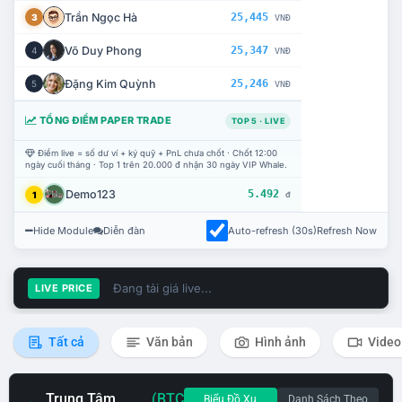
Trần Ngọc Hà
25,445
3
VNĐ
Võ Duy Phong
25,347
4
VNĐ
Đặng Kim Quỳnh
25,246
5
VNĐ
TỔNG ĐIỂM PAPER TRADE
TOP 5 · LIVE
Điểm live = số dư ví + ký quỹ + PnL chưa chốt · Chốt 12:00
ngày cuối tháng · Top 1 trên 20.000 đ nhận 30 ngày VIP Whale.
Demo123
5.492
1
đ
Hide Module
Diễn đàn
Auto-refresh (30s)
Refresh Now
Đang tải giá live...
LIVE PRICE
Tất cả
Văn bản
Hình ảnh
Video
Trung Tâm
(BTC
Biểu Đồ Xu
Danh Sách Theo