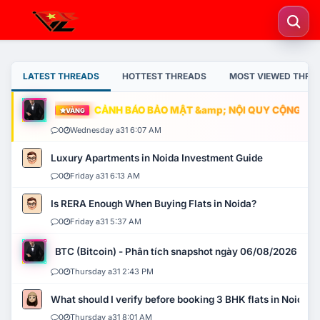
LATEST THREADS
HOTTEST THREADS
MOST VIEWED THRE
CẢNH BÁO BẢO MẬT &amp; NỘI QUY CỘNG ĐỒNG
VÀNG
0
Wednesday a31 6:07 AM
Luxury Apartments in Noida Investment Guide
0
Friday a31 6:13 AM
Is RERA Enough When Buying Flats in Noida?
0
Friday a31 5:37 AM
BTC (Bitcoin) - Phân tích snapshot ngày 06/08/2026
0
Thursday a31 2:43 PM
What should I verify before booking 3 BHK flats in Noida?
0
Thursday a31 8:01 AM