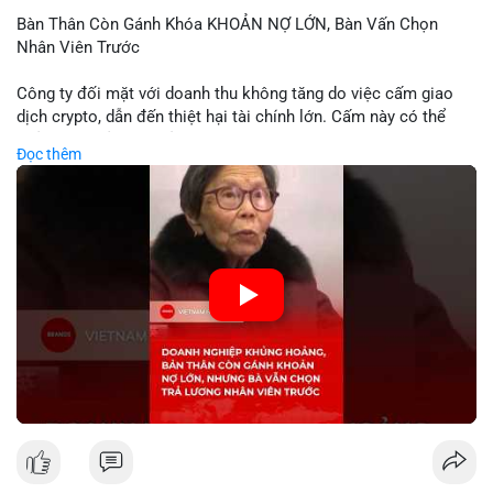
Bàn Thân Còn Gánh Khóa KHOẢN NỢ LỚN, Bàn Vấn Chọn
Nhân Viên Trước
Công ty đối mặt với doanh thu không tăng do việc cấm giao
dịch crypto, dẫn đến thiệt hại tài chính lớn. Cấm này có thể
phản ánh phản ứng của chính quyền hoặc thị trường đối với
Đọc thêm
biến động giá digital asset. Bàn vấn chuyển hướng tập trung
vào nhân lực, cho thấy chiến lược giảm chi phí hoặc điều chỉnh
mô hình kinh doanh. Điều này có thể ảnh hưởng đến thị trường
crypto và các doanh nghiệp liên quan trong tương lai.
🎥 Xem video trực tiếp tại:
Nguồn: KIEN THUC KINH TE