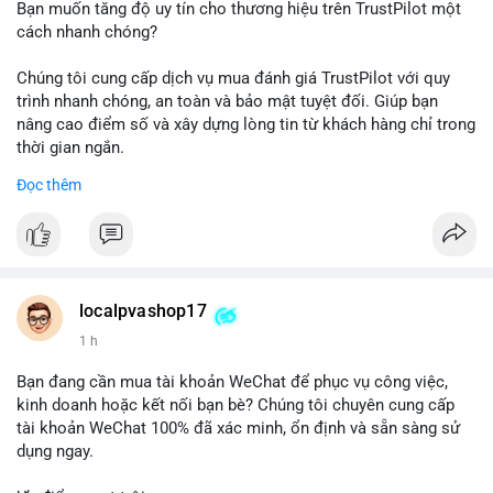
Bạn muốn tăng độ uy tín cho thương hiệu trên TrustPilot một
cách nhanh chóng?
Chúng tôi cung cấp dịch vụ mua đánh giá TrustPilot với quy
trình nhanh chóng, an toàn và bảo mật tuyệt đối. Giúp bạn
nâng cao điểm số và xây dựng lòng tin từ khách hàng chỉ trong
thời gian ngắn.
Đọc thêm
Đặt hàng ngay hôm nay để nhận ưu đãi:
👉 Order tại: localpvashop
👉 Phản hồi 24/7
👉 WhatsApp: +1 660 215-8938
👉 Telegram: @localpvashop
localpvashop17
👉 Email: localpvashop@gmail.com
1 h
Đừng bỏ lỡ cơ hội cải thiện danh tiếng trực tuyến của bạn một
Bạn đang cần mua tài khoản WeChat để phục vụ công việc,
cách hiệu quả!
kinh doanh hoặc kết nối bạn bè? Chúng tôi chuyên cung cấp
tài khoản WeChat 100% đã xác minh, ổn định và sẵn sàng sử
dụng ngay.