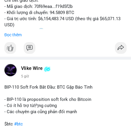
Chi tiết giao dịch:
- Mã giao dịch: 70f69eaa...f19d5f2b
Lời khuyên:
- Khối lượng di chuyển: 94.5809 BTC
Nhà đầu tư nhỏ lẻ nên quan sát dòng tiền vào/ra sàn trong 2-4
- Giá trị ước tính: $6,154,483.74 USD (theo thị giá $65,071.13
giờ tới. Tránh hành động theo cảm xúc, chỉ vào lệnh khi xác
USD)
nhận được xu hướng rõ ràng từ dữ liệu on-chain.
- Thời gian: 20:19
1 2026-08-08 UTC
Đọc thêm
#67dot9754btc
#4dot42trieuusd
#chuyenvilanh
Nhận định phân tích:
#dongtiencavoi
#mempoolbtc
Khối lượng 94.58 BTC trị giá hơn 6.15 triệu USD được di
chuyển trong một giao dịch duy nhất cho thấy dấu hiệu của
một tổ chức hoặc cá nhân sở hữu lượng tài sản lớn. Động thái
Vlike Wire
này có thể phản ánh ba kịch bản chính: thứ nhất, cá voi đang
chuẩn bị thanh khoản bằng cách chuyển lên sàn giao dịch, tạo
5 giờ
áp lực bán tiềm năng; thứ hai, tài sản được chuyển vào ví lạnh
để nắm giữ dài hạn, thể hiện niềm tin vào xu hướng tăng; thứ
BIP-110 Soft Fork Bắt Đầu: BTC Gặp Báo Tình
ba, hành vi chia tách hoặc tái cấu trúc danh mục nhằm phân
tán rủi ro. Với mức giá 65K, khối lượng này không quá lớn để
- BIP-110 là proposition soft fork cho Bitcoin
gây sốc thanh khoản tức thời, nhưng vẫn đủ sức tạo biến động
- Có ít hỗ trợ từ礿ng cường
tâm lý ngắn hạn nếu hướng đến sàn tập trung.
- Các chuyên gia cũng phản đối mạnh
Lời khuyên cho nhà đầu tư nhỏ lẻ:
$btc
#btc
Theo dõi các giao dịch tiếp theo từ cùng địa chỉ ví để xác nhận