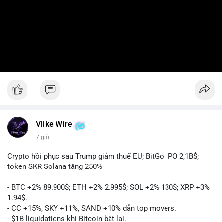
Vlike Wire
7 giờ
Crypto hồi phục sau Trump giảm thuế EU; BitGo IPO 2,1B$;
token SKR Solana tăng 250%
- BTC +2% 89.900$; ETH +2% 2.995$; SOL +2% 130$; XRP +3%
1.94$.
- CC +15%, SKY +11%, SAND +10% dẫn top movers.
- $1B liquidations khi Bitcoin bật lại.