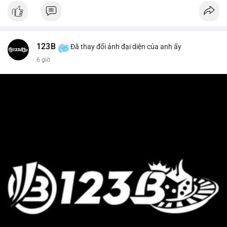
123B
Đã thay đổi ảnh đại diện của anh ấy
6 giờ