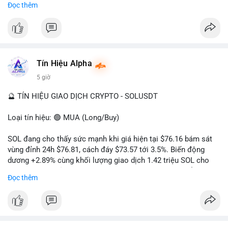
Đọc thêm
hướng đi của dòng tiền. Tránh hành động theo cảm xúc, ưu
#vlikevn
#titanbot
tiên quản trị rủi ro và không mở vị thế lớn trước khi có tín hiệu
rõ ràng về đích đến của số BTC này.
📰 Nguồn: CoinDesk
#94dot58btc
#vilanh
#chuyentiencavoi
#btcmempool
#dongtienlon
Tín Hiệu Alpha
5 giờ
🔮 TÍN HIỆU GIAO DỊCH CRYPTO - SOLUSDT
Loại tín hiệu: 🟢 MUA (Long/Buy)
SOL đang cho thấy sức mạnh khi giá hiện tại $76.16 bám sát
vùng đỉnh 24h $76.81, cách đáy $73.57 tới 3.5%. Biến động
dương +2.89% cùng khối lượng giao dịch 1.42 triệu SOL cho
thấy lực cầu chủ động đang chiếm ưu thế, phe mua kiểm soát
Đọc thêm
hoàn toàn nhịp điều chỉnh.
Khuyến nghị giao dịch cụ thể:
- Vùng Entry: 75.80 - 76.20 (chờ retest vùng kháng cự cũ thành
hỗ trợ)