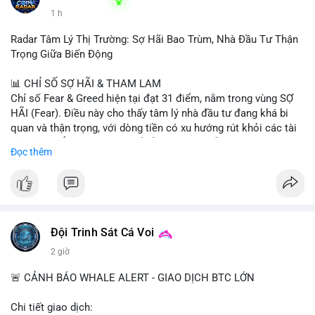
1 h
Radar Tâm Lý Thị Trường: Sợ Hãi Bao Trùm, Nhà Đầu Tư Thận
Trọng Giữa Biến Động
📊 CHỈ SỐ SỢ HÃI & THAM LAM
Chỉ số Fear & Greed hiện tại đạt 31 điểm, nằm trong vùng SỢ
HÃI (Fear). Điều này cho thấy tâm lý nhà đầu tư đang khá bi
quan và thận trọng, với dòng tiền có xu hướng rút khỏi các tài
sản rủi ro. Áp lực bán có thể vẫn còn tiếp diễn trong ngắn hạn,
Đọc thêm
nhưng đây cũng có thể là cơ hội cho những nhà đầu tư dài hạn.
📈 XU HƯỚNG TÌM KIẾM & THẢO LUẬN
• Trên CoinGecko, các đồng coin nổi bật gồm Pudgy Penguins
(PENGU), Tutorial (TUT), (PUMP), Cash Cat (CASHCAT), Fake
World Assets (FWA), Pepe (PEPE) và StonkBroker
Đội Trinh Sát Cá Voi
(STONKBROKER). Các token meme và mới nổi đang thu hút sự
2 giờ
chú ý.
• Tại Việt Nam, Google Trends cho thấy các chủ đề ngoài
🚨 CẢNH BÁO WHALE ALERT - GIAO DỊCH BTC LỚN
crypto như thời tiết, lịch cúp điện, và thể thao (Inter Miami vs
Monterrey) chiếm ưu thế, cho thấy sự quan tâm đến crypto
Chi tiết giao dịch: