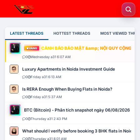
LATEST THREADS
HOTTEST THREADS
MOST VIEWED THRE
CẢNH BÁO BẢO MẬT &amp; NỘI QUY CỘNG ĐỒNG
VÀNG
0
Wednesday a31 6:07 AM
Luxury Apartments in Noida Investment Guide
0
Friday a31 6:13 AM
Is RERA Enough When Buying Flats in Noida?
0
Friday a31 5:37 AM
BTC (Bitcoin) - Phân tích snapshot ngày 06/08/2026
0
Thursday a31 2:43 PM
What should I verify before booking 3 BHK flats in Noida?
0
Thursday a31 8:01 AM