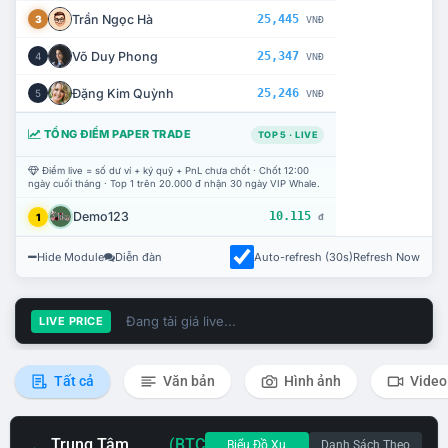
Trần Ngọc Hà
25,445
3
VNĐ
Võ Duy Phong
25,347
4
VNĐ
Đặng Kim Quỳnh
25,246
5
VNĐ
TỔNG ĐIỂM PAPER TRADE
TOP 5 · LIVE
Điểm live = số dư ví + ký quỹ + PnL chưa chốt · Chốt 12:00
ngày cuối tháng · Top 1 trên 20.000 đ nhận 30 ngày VIP Whale.
Demo123
10.115
1
đ
Hide Module
Diễn đàn
Auto-refresh (30s)
Refresh Now
Đang tải giá live...
LIVE PRICE
Tất cả
Văn bản
Hình ảnh
Video
Trung Tâm
(BTC
Biểu Đồ Xu
Danh Sách Theo