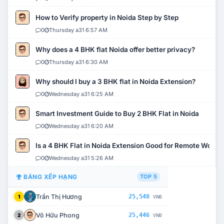
How to Verify property in Noida Step by Step
0
Thursday a31 6:57 AM
Why does a 4 BHK flat Noida offer better privacy?
0
Thursday a31 6:30 AM
Why should I buy a 3 BHK flat in Noida Extension?
0
Wednesday a31 6:25 AM
Smart Investment Guide to Buy 2 BHK Flat in Noida
0
Wednesday a31 6:20 AM
Is a 4 BHK Flat in Noida Extension Good for Remote Work?
0
Wednesday a31 5:26 AM
BẢNG XẾP HẠNG
TOP 5
Trần Thị Hương
25,548
1
VNĐ
Võ Hữu Phong
25,446
2
VNĐ