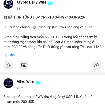
các quỹ phòng hộ sang vị thế Long là tín hiệu tích cực ngầm,
📰 Nguồn: CoinDesk
Crypto Daily Wire
nhưng biến động ngắn hạn vẫn cao.
38 m
• Khuyến nghị: Cẩn trọng với các lệnh Long/Short khi Bitcoin
chưa thoát khỏi vùng giá hiện tại. Theo dõi sát các tin tức về
📰 BẢN TIN TỔNG HỢP CRYPTO SÁNG - 10/08/2026
lạm phát (CPI) và động thái của các quỹ lớn.
[Xu hướng chung]: 🟡 Trung lập (Neutral) nghiêng về rủi ro
📊 Nguồn: Radar Tâm Lý Thị Trường
Bitcoin giữ vững trên mốc 65.000 USD trong bối cảnh tâm lý
thị trường thận trọng, khi chỉ số Fear & Greed Index dừng ở
mức 30/100 và dòng tiền DeFi đứng yên với tổng TVL đạt 142,8
tỷ USD.
Đọc thêm
- Thị trường & Giá cả: BTC giao dịch quanh vùng 65.200 USD,
tăng gần 3% khi Iran-Oman hứa mở lại eo Hormuz, giảm lo ngại
địa chính trị. Hoạt động cá voi diễn ra sôi động với lệnh
chuyển 458 BTC trị giá gần 30 triệu USD cùng nhiều giao dịch
lớn khác. Đáng chú ý, thanh lý Short chiếm tới 81,7% tổng 35,7
Vlike Wire
triệu USD thanh lý trong 24h, cho thấy phe bán đang yếu thế.
43 m
- DeFi & Công nghệ: Standard Chartered dự báo thị trường RWA
Standard Chartered: RWA đạt 4 nghìn tỷ USD, LINK có thể
sẽ bùng nổ lên 4 nghìn tỷ USD, kéo theo giá trị token LINK có
chạm mốc 200 USD