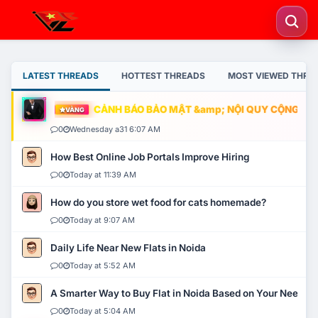
LATEST THREADS
HOTTEST THREADS
MOST VIEWED THRE
CẢNH BÁO BẢO MẬT &amp; NỘI QUY CỘNG ĐỒNG
VÀNG
0
Wednesday a31 6:07 AM
How Best Online Job Portals Improve Hiring
0
Today at 11:39 AM
How do you store wet food for cats homemade?
0
Today at 9:07 AM
Daily Life Near New Flats in Noida
0
Today at 5:52 AM
A Smarter Way to Buy Flat in Noida Based on Your Needs
0
Today at 5:04 AM