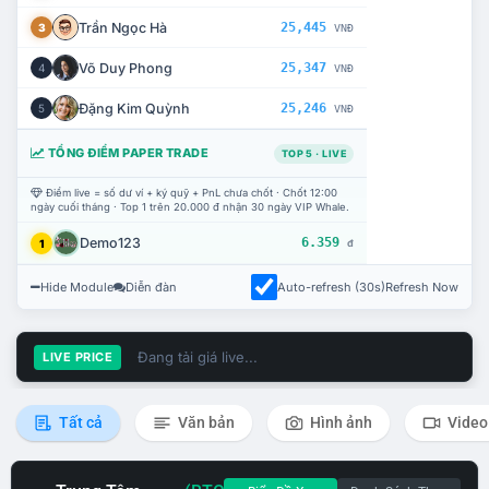
Trần Ngọc Hà
25,445
3
VNĐ
Võ Duy Phong
25,347
4
VNĐ
Đặng Kim Quỳnh
25,246
5
VNĐ
TỔNG ĐIỂM PAPER TRADE
TOP 5 · LIVE
Điểm live = số dư ví + ký quỹ + PnL chưa chốt · Chốt 12:00
ngày cuối tháng · Top 1 trên 20.000 đ nhận 30 ngày VIP Whale.
Demo123
6.359
1
đ
Hide Module
Diễn đàn
Auto-refresh (30s)
Refresh Now
Đang tải giá live...
LIVE PRICE
Tất cả
Văn bản
Hình ảnh
Video