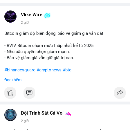
#vlikevn
#titanbot
Vlike Wire
📰 Nguồn: Cointelegraph
2 giờ
Bitcoin giảm độ biến động, bảo vệ giảm giá vẫn đắt
- BVIV Bitcoin chạm mức thấp nhất kể từ 2025.
- Nhu cầu quyền chọn giảm mạnh.
- Bảo vệ giảm giá vẫn giữ giá trị cao.
#binancesquare
#cryptonews
#btc
Đọc thêm
$btc
#vlikevn
#titanbot
📰 Nguồn: CoinDesk
Đội Trinh Sát Cá Voi
2 giờ