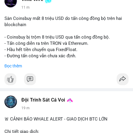
11 m
Sàn Coinsbuy mất 8 triệu USD do tấn công đồng bộ trên hai
blockchain
- Coinsbuy bị trộm 8 triệu USD qua tấn công đồng bộ.
- Tấn công diễn ra trên TRON và Ethereum.
- Hầu hết tiền chuyển qua FixedFloat.
- Đường tấn công vẫn chưa xác định.
Đọc thêm
#binancesquare
#cryptonews
#coinsbuy
#trx
#eth
$trx $eth
#vlikevn
#titanbot
Đội Trinh Sát Cá Voi
📰 Nguồn: CoinDesk
19 m
🚨 CẢNH BÁO WHALE ALERT - GIAO DỊCH BTC LỚN
Chi tiết giao dịch: