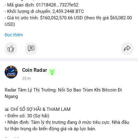
- Mã giao dịch: 01718428...7327fe52
- Khối lượng di chuyển: 2,459.2448 BTC
- Giá trị ước tính: $160,052,570.66 USD (theo thị giá $65,082.00
USD)
- Thời gian: 12:19:48 2026-08-10 UTC
Đọc thêm
Nhận định phân tích:
Khối lượng 2,459 BTC tương đương hơn 160 triệu USD được
chuyển trong một giao dịch duy nhất cho thấy dấu hiệu hoạt
động của tổ chức lớn hoặc quỹ đầu tư. Với mức giá hiện tại,
việc di chuyển số lượng lớn này có thể phục vụ mục đích tái
Coin Radar
phân bổ danh mục sang ví lạnh để nắm giữ dài hạn, hoặc
25 m
chuẩn bị nạp lên sàn giao dịch nhằm hiện thực hóa lợi nhuận.
Động thái này có thể tạo áp lực tâm lý ngắn hạn lên thị trường
Radar Tâm Lý Thị Trường: Nỗi Sợ Bao Trùm Khi Bitcoin Đi
khi nhà đầu tư nhỏ lẻ lo ngại về khả năng bán tháo. Tuy nhiên,
Ngang
nếu dòng tiền chảy vào ví lạnh, đây lại là tín hiệu tích cực cho
xu hướng trung hạn.
📊 CHỈ SỐ SỢ HÃI & THAM LAM
• Điểm số: 30 (Sợ hãi)
Lời khuyên cho nhà đầu tư nhỏ lẻ:
• Nhận định: Tâm lý thị trường đang ở mức tiêu cực. Nhà đầu
Hãy theo dõi sát các giao dịch tiếp theo từ địa chỉ ví nguồn để
tư thận trọng do biến động giá và áp lực bán.
xác định rõ hướng đi của dòng tiền. Tránh hành động theo cảm