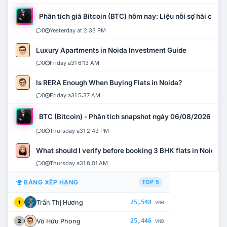
Phân tích giá Bitcoin (BTC) hôm nay: Liệu nỗi sợ hãi có mở 
0
Yesterday at 2:33 PM
Luxury Apartments in Noida Investment Guide
0
Friday a31 6:13 AM
Is RERA Enough When Buying Flats in Noida?
0
Friday a31 5:37 AM
BTC (Bitcoin) - Phân tích snapshot ngày 06/08/2026
0
Thursday a31 2:43 PM
What should I verify before booking 3 BHK flats in Noida?
0
Thursday a31 8:01 AM
BẢNG XẾP HẠNG
TOP 5
Trần Thị Hương
25,548
1
VNĐ
Võ Hữu Phong
25,446
2
VNĐ