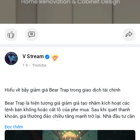
V Stream
1 h
·
Youtube
Hiểu về bẫy giảm giá Bear Trap trong giao dịch tài chính
Bear Trap là hiện tượng giá giảm giả tạo nhằm kích hoạt các
lệnh bán khống hoặc cắt lỗ của phe mua. Sau khi quét thanh
khoản, giá thường đảo chiều tăng mạnh trở lại. Nhà đầu tư cần
nhận diện mô hình này để tránh bị thao túng tâm lý và tối ưu
Đọc thêm
hóa điểm vào lệnh.