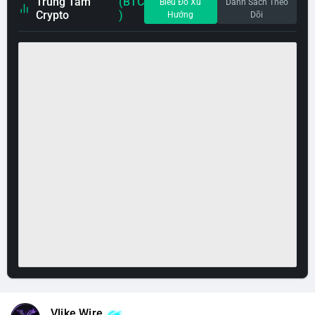
Trung Tâm
(BTC
Biểu Đồ Xu
Danh Sách Theo
Crypto
)
Hướng
Dõi
Vlike Wire