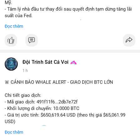
Mỹ.
- Tâm lý nhà đầu tư thay đổi sau quyết định tạm dừng tăng lãi
suất của Fed.
- Cần theo dõi sát sao dữ liệu CPI để dự đoán biến động tiếp
Đọc thêm
theo.
#bitcoin
#btc
#cryptonews
#binancesquare
#cpi
$btc
Đội Trinh Sát Cá Voi
#vlikevn
#titanbot
1 h
📰 Nguồn: Cointelegraph
🚨 CẢNH BÁO WHALE ALERT - GIAO DỊCH BTC LỚN
Chi tiết giao dịch:
- Mã giao dịch: 491f11f6...2db7e72f
- Khối lượng di chuyển: 10.0000 BTC
- Giá trị ước tính: $650,619.64 USD (theo thị giá $65,061.99
USD)
- Thời gian: 11:20
2 2026-08-10 UTC
Đọc thêm