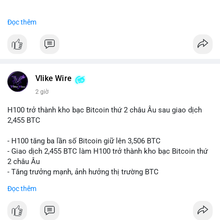
#binancesquare
#cryptonews
#btc
Đọc thêm
$btc
#vlikevn
#titanbot
📰 Nguồn: CoinDesk
Vlike Wire
2 giờ
H100 trở thành kho bạc Bitcoin thứ 2 châu Âu sau giao dịch
2,455 BTC
- H100 tăng ba lần số Bitcoin giữ lên 3,506 BTC
- Giao dịch 2,455 BTC làm H100 trở thành kho bạc Bitcoin thứ
2 châu Âu
- Tăng trưởng mạnh, ảnh hưởng thị trường BTC
Đọc thêm
#binancesquare
#cryptonews
#btc
$btc