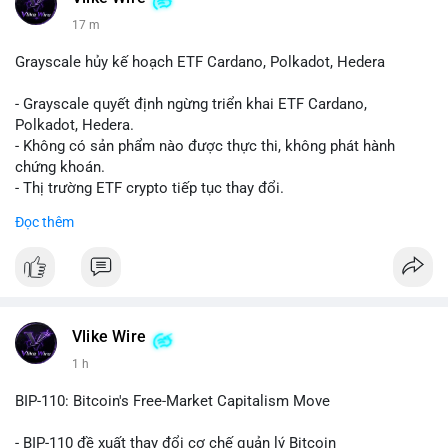
17 m
Grayscale hủy kế hoạch ETF Cardano, Polkadot, Hedera
- Grayscale quyết định ngừng triển khai ETF Cardano,
Polkadot, Hedera.
- Không có sản phẩm nào được thực thi, không phát hành
chứng khoán.
- Thị trường ETF crypto tiếp tục thay đổi.
#binancesquare
#cryptonews
#ada
#dot
#hbar
Đọc thêm
$ada $dot $hbar
#vlikevn
#titanbot
📰 Nguồn: CoinDesk
Vlike Wire
1 h
BIP-110: Bitcoin's Free-Market Capitalism Move
- BIP-110 đề xuất thay đổi cơ chế quản lý Bitcoin