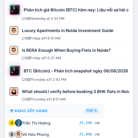
Phân tích giá Bitcoin (BTC) hôm nay: Liệu nỗi sợ hãi có mở 
0
Yesterday at 2:33 PM
Luxury Apartments in Noida Investment Guide
0
Friday a31 6:13 AM
Is RERA Enough When Buying Flats in Noida?
0
Friday a31 5:37 AM
BTC (Bitcoin) - Phân tích snapshot ngày 06/08/2026
0
Thursday a31 2:43 PM
What should I verify before booking 3 BHK flats in Noida?
0
Thursday a31 8:01 AM
BẢNG XẾP HẠNG
TOP 5
Trần Thị Hương
25,548
1
VNĐ
Võ Hữu Phong
25,446
2
VNĐ