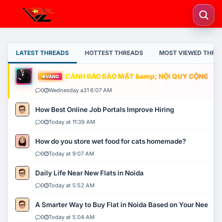
LATEST THREADS
HOTTEST THREADS
MOST VIEWED THRE
CẢNH BÁO BẢO MẬT &amp; NỘI QUY CỘNG ĐỒNG
VÀNG
0
Wednesday a31 6:07 AM
How Best Online Job Portals Improve Hiring
0
Today at 11:39 AM
How do you store wet food for cats homemade?
0
Today at 9:07 AM
Daily Life Near New Flats in Noida
0
Today at 5:52 AM
A Smarter Way to Buy Flat in Noida Based on Your Needs
0
Today at 5:04 AM