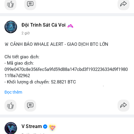
📰 Nguồn: Cointelegraph
Đội Trinh Sát Cá Voi
2 giờ
🚨 CẢNH BÁO WHALE ALERT - GIAO DỊCH BTC LỚN
Chi tiết giao dịch:
- Mã giao dịch:
099e0470c8e356fec5a9fd59d88a147cbd3f1932236334d9f1980
11f8a7d2962
- Khối lượng di chuyển: 52.8821 BTC
- Giá trị ước tính: $3,434,742.21 USD (theo thị giá $64,951.00
Đọc thêm
USD)
- Thời gian: 13:19:49 2026-08-10 UTC
Nhận định phân tích hành vi của Cá voi dựa trên giao dịch này:
Khối lượng 52.88 BTC tương đương hơn 3.4 triệu USD được di
chuyển trong một giao dịch duy nhất, cho thấy chủ sở hữu là tổ
V Stream
chức hoặc cá nhân sở hữu tài sản lớn. Hành vi này diễn ra