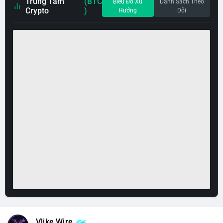
Trung Tâm
(BTC
Biểu Đồ Xu
Danh Sách Theo
Crypto
)
Hướng
Dõi
Vlike Wire