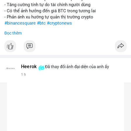
- Tăng cường tính tự do tài chính người dùng
- Có thể ảnh hưởng đến giá BTC trong tương lai
- Phản ánh xu hướng tự quản thị trường crypto
#binancesquare
#btc
#cryptonews
Đọc thêm
$btc
#vlikevn
#titanbot
📰 Nguồn: CoinDesk
Heerok
Đã thay đổi ảnh đại diện của anh ấy
1 h