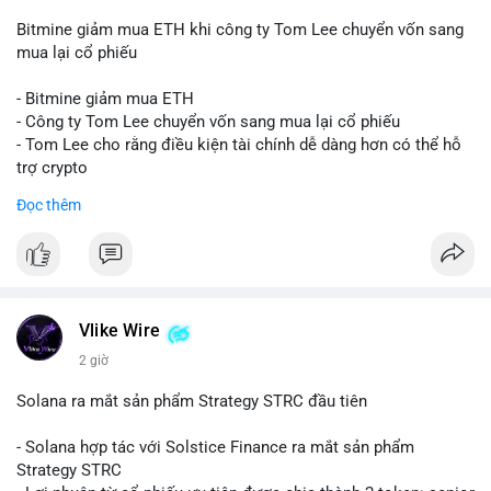
Bitmine giảm mua ETH khi công ty Tom Lee chuyển vốn sang
mua lại cổ phiếu
- Bitmine giảm mua ETH
- Công ty Tom Lee chuyển vốn sang mua lại cổ phiếu
- Tom Lee cho rằng điều kiện tài chính dễ dàng hơn có thể hỗ
trợ crypto
- CLARITY Act không đạt thăm dò trong Thượng viện trước kỳ
Đọc thêm
nghỉ tháng 8
#binancesquare
#cryptonews
#eth
$eth
Vlike Wire
#vlikevn
#titanbot
2 giờ
📰 Nguồn: CoinDesk
Solana ra mắt sản phẩm Strategy STRC đầu tiên
- Solana hợp tác với Solstice Finance ra mắt sản phẩm
Strategy STRC