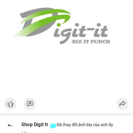
Shop Digit It
Đã thay đổi ảnh bìa của anh ấy
1 h