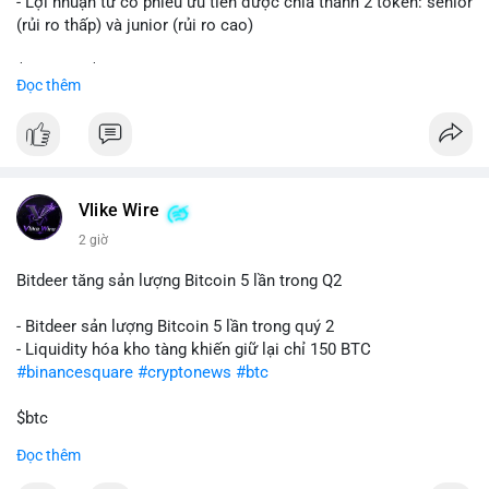
- Lợi nhuận từ cổ phiếu ưu tiên được chia thành 2 token: senior
(rủi ro thấp) và junior (rủi ro cao)
$sol
#sol
$strc
#strc
Đọc thêm
#vlikevn
#titanbot
📰 Nguồn: CoinDesk
Vlike Wire
2 giờ
Bitdeer tăng sản lượng Bitcoin 5 lần trong Q2
- Bitdeer sản lượng Bitcoin 5 lần trong quý 2
- Liquidity hóa kho tàng khiến giữ lại chỉ 150 BTC
#binancesquare
#cryptonews
#btc
$btc
Đọc thêm
#vlikevn
#titanbot