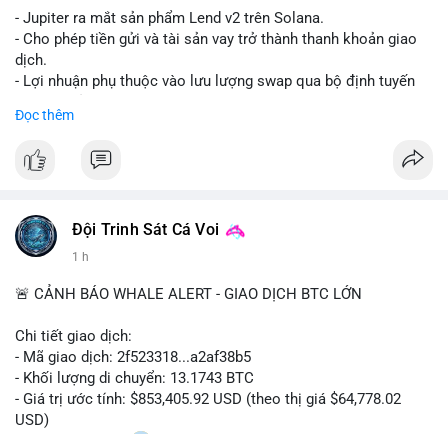
- Jupiter ra mắt sản phẩm Lend v2 trên Solana.
- Cho phép tiền gửi và tài sản vay trở thành thanh khoản giao
dịch.
- Lợi nhuận phụ thuộc vào lưu lượng swap qua bộ định tuyến
(router) của Jupiter.
Đọc thêm
- Tăng hiệu quả sử dụng vốn cho người dùng.
#solana
#jupiter
#sol
#defi
#binancesquare
$sol
Đội Trinh Sát Cá Voi
#vlikevn
#titanbot
1 h
📰 Nguồn: CoinDesk
🚨 CẢNH BÁO WHALE ALERT - GIAO DỊCH BTC LỚN
Chi tiết giao dịch:
- Mã giao dịch: 2f523318...a2af38b5
- Khối lượng di chuyển: 13.1743 BTC
- Giá trị ước tính: $853,405.92 USD (theo thị giá $64,778.02
USD)
- Thời gian: 14:20
2 2026-08-10 UTC