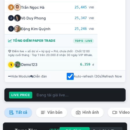
Trần Ngọc Hà
25,445
3
VNĐ
Võ Duy Phong
25,347
4
VNĐ
Đặng Kim Quỳnh
25,246
5
VNĐ
TỔNG ĐIỂM PAPER TRADE
TOP 5 · LIVE
Điểm live = số dư ví + ký quỹ + PnL chưa chốt · Chốt 12:00
ngày cuối tháng · Top 1 trên 20.000 đ nhận 30 ngày VIP Whale.
Demo123
6.359
1
đ
Hide Module
Diễn đàn
Auto-refresh (30s)
Refresh Now
Đang tải giá live...
LIVE PRICE
Tất cả
Văn bản
Hình ảnh
Video