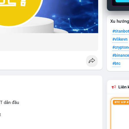
Xu hướn
#titanbo
#vlikevn
#crypto
#binanc
#btc
Liên k
IT dẫn đầu
BTC VIP #
t