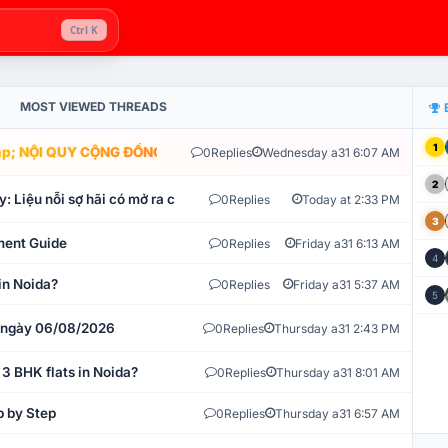
Ctrl K
MOST VIEWED THREADS
1
; NỘI QUY CỘNG ĐỒNG VLIKE.VN: HỆ THỐNG GIÁM SÁT TỰ ĐỘNG V
0
Replies
Wednesday a31 6:07 AM
2
: Liệu nỗi sợ hãi có mở ra cơ hội tích lũy?
0
Replies
Today at 2:33 PM
3
ment Guide
0
Replies
Friday a31 6:13 AM
4
in Noida?
0
Replies
Friday a31 5:37 AM
5
t ngày 06/08/2026
0
Replies
Thursday a31 2:43 PM
 3 BHK flats in Noida?
0
Replies
Thursday a31 8:01 AM
p by Step
0
Replies
Thursday a31 6:57 AM