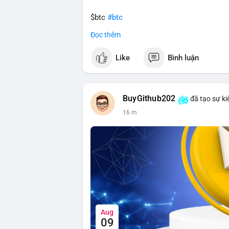
$btc
#btc
Đọc thêm
#vlikevn
#titanbot
Like
Bình luận
📰 Nguồn: CoinDesk
BuyGithub202
đã tạo sự ki
16 m
Aug
09