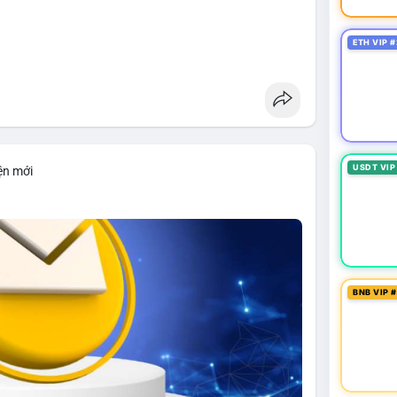
ETH VIP #
USDT VIP
ện mới
BNB VIP 