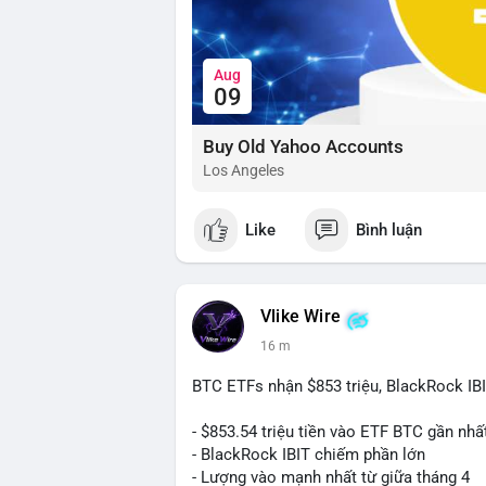
Aug
09
Buy Old Yahoo Accounts
Los Angeles
Like
Bình luận
Vlike Wire
16 m
BTC ETFs nhận $853 triệu, BlackRock IB
- $853.54 triệu tiền vào ETF BTC gần nhấ
- BlackRock IBIT chiếm phần lớn
- Lượng vào mạnh nhất từ giữa tháng 4