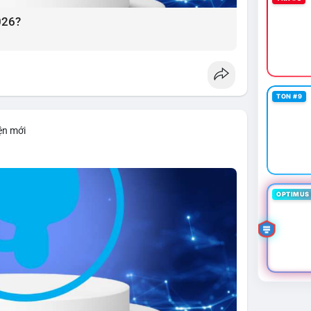
026?
TON #9
ện mới
OPTIMUS 