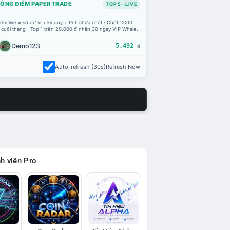
ỔNG ĐIỂM PAPER TRADE
TOP 5 · LIVE
ểm live = số dư ví + ký quỹ + PnL chưa chốt · Chốt 12:00
 cuối tháng · Top 1 trên 20.000 đ nhận 30 ngày VIP Whale.
Demo123
5.492
đ
Auto-refresh (30s)
Refresh Now
h viên Pro