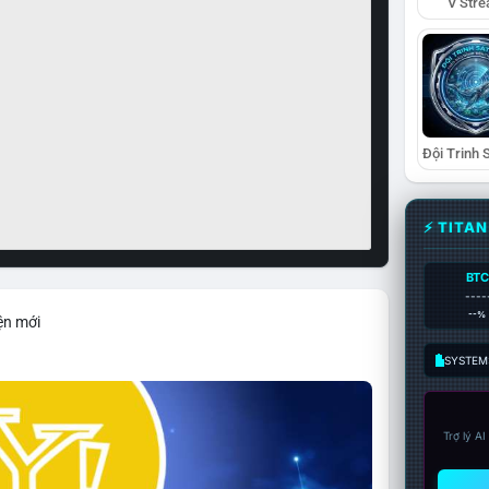
V Str
⚡ TITA
BTC
----
--%
ện mới
SYSTEM:
Trợ lý A