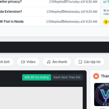
etter privacy?
0
Replies
Thursday a31 6:30 AM
T
Đi
ida Extension?
0
Replies
Wednesday a31 6:25 AM
ngày
K Flat in Noida
0
Replies
Wednesday a31 6:20 AM
1
nh ảnh
Video
Âm thanh
Các tập tin
Thàn
Biểu Đồ Xu Hướng
Danh Sách Theo Dõi