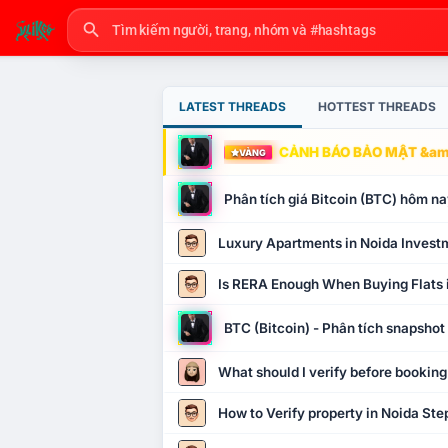
LATEST THREADS
HOTTEST THREADS
CẢNH BÁO BẢO MẬT &amp
VÀNG
Phân tích giá Bitcoin (BTC) hôm nay
Luxury Apartments in Noida Invest
Is RERA Enough When Buying Flats 
BTC (Bitcoin) - Phân tích snapsho
What should I verify before booking
How to Verify property in Noida Ste