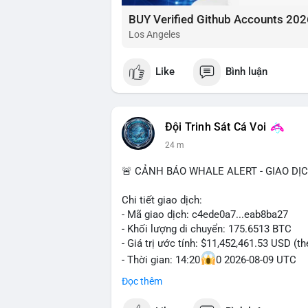
BUY Verified Github Accounts 202
Los Angeles
Like
Bình luận
Đội Trinh Sát Cá Voi
24 m
🚨 CẢNH BÁO WHALE ALERT - GIAO DỊ
Chi tiết giao dịch:
- Mã giao dịch: c4ede0a7...eab8ba27
- Khối lượng di chuyển: 175.6513 BTC
- Giá trị ước tính: $11,452,461.53 USD (t
- Thời gian: 14:20
0 2026-08-09 UTC
Đọc thêm
Nhận định phân tích:
Khối lượng 175.65 BTC trị giá hơn 11.45