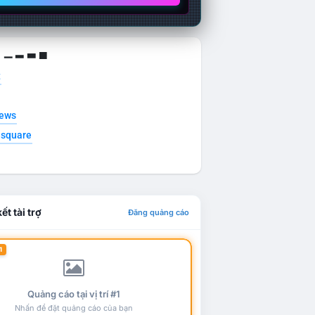
g ▁ ▂ ▃ ▄
t
news
esquare
ết tài trợ
Đăng quảng cáo
1
Quảng cáo tại vị trí #1
Nhấn để đặt quảng cáo của bạn