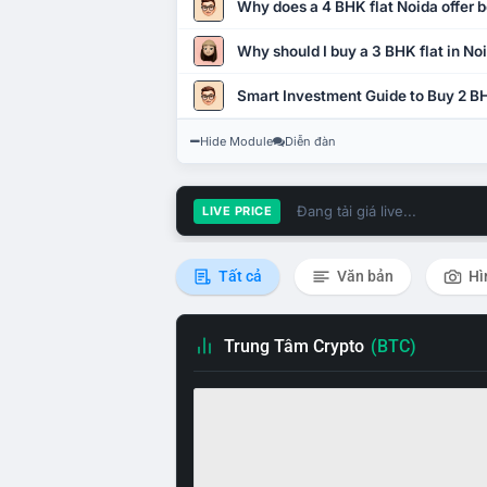
Why does a 4 BHK flat Noida offer b
Why should I buy a 3 BHK flat in No
Smart Investment Guide to Buy 2 BH
Hide Module
Diễn đàn
Đang tải giá live...
LIVE PRICE
Tất cả
Văn bản
Hì
Trung Tâm Crypto
(BTC)