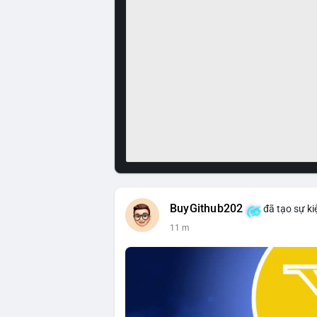
BuyGithub202
đã tạo sự ki
11 m