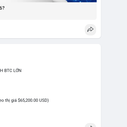
6?
CH BTC LỚN
heo thị giá $65,200.00 USD)
 triệu USD được phát hiện trong Mempool cho thấy