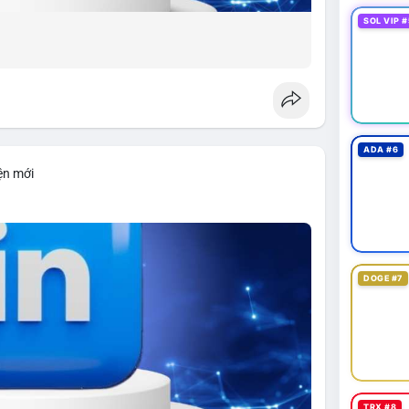
SOL VIP #
ADA #6
ện mới
DOGE #7
TRX #8