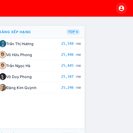
BẢNG XẾP HẠNG
TOP 5
Trần Thị Hương
25,548
VNĐ
À CHẾ TÀI XỬ LÝ VI PHẠM
Võ Hữu Phong
25,446
VNĐ
Trần Ngọc Hà
25,445
VNĐ
Võ Duy Phong
25,347
VNĐ
Đặng Kim Quỳnh
25,246
VNĐ