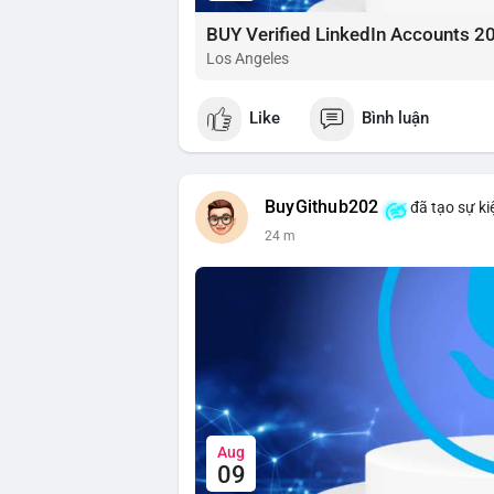
BUY Verified LinkedIn Accounts 2
Los Angeles
Like
Bình luận
BuyGithub202
đã tạo sự ki
24 m
Aug
09