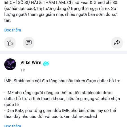
📊 CHỈ SỐ SỢ HÃI & THAM LAM: Chỉ số Fear & Greed chỉ 30
(sợ hãi cực cao), thị trường đang ở trạng thái ngại rủi ro. Số
lượng người tham gia giảm nhẹ, nhiều người bán sớm do sợ
tàn.
Đọc thêm
📈 XU HƯỚNG TÌM KIẾM & THẢO LUẬN: Biconomy (BICO),
Pudgy Penguins (PENGU), Bitcoin SV (BSV) và Kaspa (KAS) là
coin được tìm kiếm nhiều nhất. Chủ đề NFT (Pudgy Penguins),
AI (Hyperliquid) và ổn định (BSV) nổi bật.
💬 DÒNG CHẢY TIN TỨC & TRUYỀN THÔNG: Bàn tán trên
Vlike Wire
Binance Square tập trung vào lệnh kẹp, dự báo NVDA và Musk
1 h
Starship 13. Telegram nhấn mạnh luật mới tại Brazil và tranh
luận về Clearity Act.
IMF: Stablecoin nội địa tăng nhu cầu token được dollar hỗ trợ
💡 NHẬN ĐỊNH & KHUYẾN NGHỊ: Tâm lý ngắn hạn vẫn tiêu
- IMF cho rằng người dùng có thể ưu tiên stablecoin được
cực do sợ hãi, nhưng xu hướng coin nhỏ và tin tức AI/NVIDA
dollar hỗ trợ vì tính thanh khoản, hiệu ứng mạng và chấp nhận
có thể tạo cơ hội mua sớm. Cần theo dõi sự thay đổi trong
quốc tế
chính sách crypto Mỹ.
- Dan Katz, phó tổng giám đốc IMF, cho biết điều này có thể
thúc đẩy nhu cầu đối với các token dollar-backed
📊 Nguồn: Radar Tâm Lý Thị Trường
- Nhận định được đưa ra trong bối cảnh các quốc gia phát
Đọc thêm