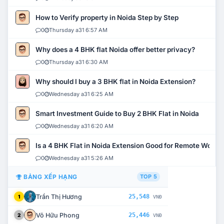
How to Verify property in Noida Step by Step
0
Thursday a31 6:57 AM
Why does a 4 BHK flat Noida offer better privacy?
0
Thursday a31 6:30 AM
Why should I buy a 3 BHK flat in Noida Extension?
0
Wednesday a31 6:25 AM
Smart Investment Guide to Buy 2 BHK Flat in Noida
0
Wednesday a31 6:20 AM
Is a 4 BHK Flat in Noida Extension Good for Remote Work?
0
Wednesday a31 5:26 AM
BẢNG XẾP HẠNG
TOP 5
Trần Thị Hương
25,548
1
VNĐ
Võ Hữu Phong
25,446
2
VNĐ