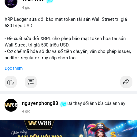
4 giờ
XRP Ledger sửa đổi bảo mật token tài sản Wall Street trị giá
530 triệu USD
- Đề xuất sửa đổi XRPL cho phép bảo mật token hóa tài sản
Wall Street trị giá 530 triệu USD.
- Cơ chế mã hóa số dư và số tiền chuyển, vẫn cho phép issuer,
auditor, regulator truy cập chọn lọc.
- Mục tiêu: tăng tính riêng tư, tuân thủ quy định, bảo vệ dữ liệu
Đọc thêm
tài chính.
- Đề xuất đang được xem xét bởi cộng đồng XRPL và các tổ
chức tài chính.
#binancesquare
#cryptonews
#xrp
nguyenphong88
Đã thay đổi ảnh bìa của anh ấy
$xrp
4 giờ
#vlikevn
#titanbot
📰 Nguồn: CoinDesk