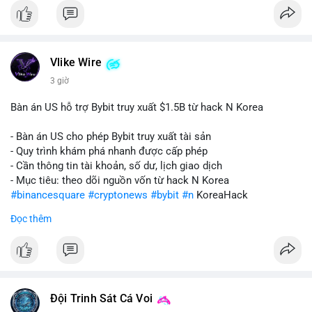
Vlike Wire
3 giờ
Bàn án US hỗ trợ Bybit truy xuất $1.5B từ hack N Korea
- Bàn án US cho phép Bybit truy xuất tài sản
- Quy trình khám phá nhanh được cấp phép
- Cần thông tin tài khoản, số dư, lịch giao dịch
- Mục tiêu: theo dõi nguồn vốn từ hack N Korea
#binancesquare
#cryptonews
#bybit
#n
KoreaHack
Đọc thêm
$btc $eth
#vlikevn
#titanbot
📰 Nguồn: Cointelegraph
Đội Trinh Sát Cá Voi