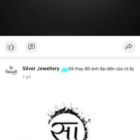
#19dot8371btc
#vilanh
#tichluydaihan
#phanbotaisan
#gia65k
Silver Jewellery
Đã thay đổi ảnh đại diện của cô ấy
2 giờ