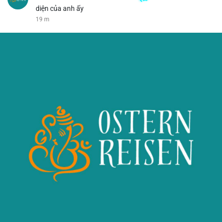
diện của anh ấy
19 m