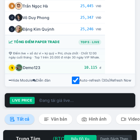
Trần Ngọc Hà
25,445
3
VNĐ
Võ Duy Phong
25,347
4
VNĐ
Đặng Kim Quỳnh
25,246
5
VNĐ
TỔNG ĐIỂM PAPER TRADE
TOP 5 · LIVE
Điểm live = số dư ví + ký quỹ + PnL chưa chốt · Chốt 12:00
ngày cuối tháng · Top 1 trên 20.000 đ nhận 30 ngày VIP Whale.
Demo123
10.115
1
đ
Hide Module
Diễn đàn
Auto-refresh (30s)
Refresh Now
Đang tải giá live...
LIVE PRICE
Tất cả
Văn bản
Hình ảnh
Video
Trung Tâm
(BTC
Biểu Đồ Xu
Danh Sách Theo