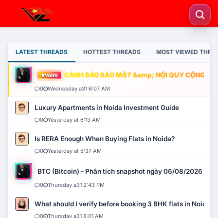
LATEST THREADS
HOTTEST THREADS
MOST VIEWED THRE
CẢNH BÁO BẢO MẬT &amp; NỘI QUY CỘNG ĐỒNG
VÀNG
0
Wednesday a31 6:07 AM
Luxury Apartments in Noida Investment Guide
0
Yesterday at 6:13 AM
Is RERA Enough When Buying Flats in Noida?
0
Yesterday at 5:37 AM
BTC (Bitcoin) - Phân tích snapshot ngày 06/08/2026
0
Thursday a31 2:43 PM
What should I verify before booking 3 BHK flats in Noida?
0
Thursday a31 8:01 AM