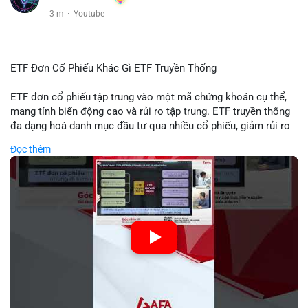
3 m
·
Youtube
ETF Đơn Cổ Phiếu Khác Gì ETF Truyền Thống
ETF đơn cổ phiếu tập trung vào một mã chứng khoán cụ thể,
mang tính biến động cao và rủi ro tập trung. ETF truyền thống
đa dạng hoá danh mục đầu tư qua nhiều cổ phiếu, giảm rủi ro
cụ thể. Sự khác biệt này ảnh hưởng đến chiến lược phân배 tài
Đọc thêm
sản và mức độ tiếp xúc với thị trường.
🎥 Xem video trực tiếp tại:
Nguồn: Tài chính & Kinh doanh