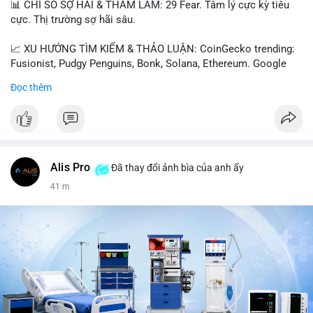
📊 CHỈ SỐ SỢ HÃI & THAM LAM: 29 Fear. Tâm lý cực kỳ tiêu
cực. Thị trường sợ hãi sâu.
📈 XU HƯỚNG TÌM KIẾM & THẢO LUẬN: CoinGecko trending:
Fusionist, Pudgy Penguins, Bonk, Solana, Ethereum. Google
Trends Việt Nam: vietnam vs cambodia, cà phê, thành lộc, hồ
Đọc thêm
tiêu, vũ khí hạt nhân, đội tuyển Brasil, cúp U20 Châu Á.
LunarCrush trending: Ethereum, Solana, Taylor Swift, Tesla,
UFC 310, Premier League, Champions League, NCAA Football,
Dogecoin, LeBron James, Andreessen Horowitz, NFL,
Polkadot, Real Madrid, Beyoncé, Microsoft, UFC 311, Chainlink,
MrBeast, Google. Binance Square: nhiều post về lệnh long, lợi
Alis Pro
Đã thay đổi ảnh bìa của anh ấy
nhuận, $HFT/$SKYAI, $RIVER, $WLD, $ALLO, Top trader 30
41 m
ngày, POV Binancian, bình nước Binance, sân khấu, chia sẻ trải
nghiệm.
💬 DÒNG CHẢY TIN TỨC & TRUYỀN THÔNG: Telegram
CoinTelegraph: Saylor nói Bitcoin không cần rõ ràng, Mỹ cần
rõ ràng; CEX futures volume giảm xuống $4 tỷ trong tháng 7,
thấp nhất từ tháng 12/2023; Prophet Market ra mắt thị trường
dự đoán human vs AI; Trump nói crypto làเรื่อง lớn, người dùng