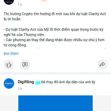
1 h
Thị trường Crypto tìm hướng đi mới sau khi dự luật Clarity Act
bị trì hoãn
- Dự luật Clarity Act của Mỹ lỡ thời điểm quan trọng trước kỳ
nghỉ hè của Thượng viện.
- Các phương án thay thế đang nhận được nhiều sự chú ý hơn
từ cộng đồng.
- Thị trường crypto vẫn tiếp tục vận động bất chấp sự chậm trễ
Đọc thêm
về pháp lý.
#binancesquare
#cryptonews
#regulation
#uspolitics
$btc $eth
Digifiling
Đã thay đổi ảnh đại diện của anh ấy
#vlikevn
#titanbot
1 h
📰 Nguồn: CoinDesk