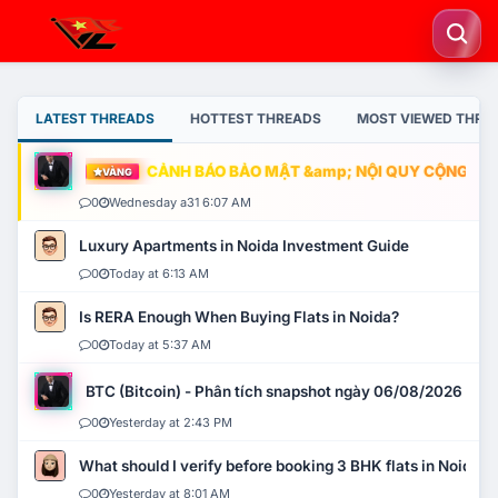
LATEST THREADS
HOTTEST THREADS
MOST VIEWED THRE
CẢNH BÁO BẢO MẬT &amp; NỘI QUY CỘNG ĐỒNG
VÀNG
0
Wednesday a31 6:07 AM
Luxury Apartments in Noida Investment Guide
0
Today at 6:13 AM
Is RERA Enough When Buying Flats in Noida?
0
Today at 5:37 AM
BTC (Bitcoin) - Phân tích snapshot ngày 06/08/2026
0
Yesterday at 2:43 PM
What should I verify before booking 3 BHK flats in Noida?
0
Yesterday at 8:01 AM