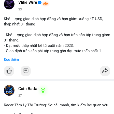
📰 Nguồn: Cointelegraph
Vlike Wire
33 m
Khối lượng giao dịch hợp đồng vô hạn giảm xuống 4T USD,
thấp nhất 31 tháng
- Khối lượng giao dịch hợp đồng vô hạn trên sàn tập trung giảm
31 tháng.
- Đạt mức thấp nhất kể từ cuối năm 2023.
- Giao dịch trên sàn phi tập trung gần đạt mức thấp nhất 1
năm.
Đọc thêm
#binancesquare
#cryptonews
#cex
#futures
$btc $eth
#vlikevn
#titanbot
Coin Radar
37 m
📰 Nguồn: Cointelegraph
Radar Tâm Lý Thị Trường: Sợ hãi mạnh, tìm kiếm lạc quan yếu