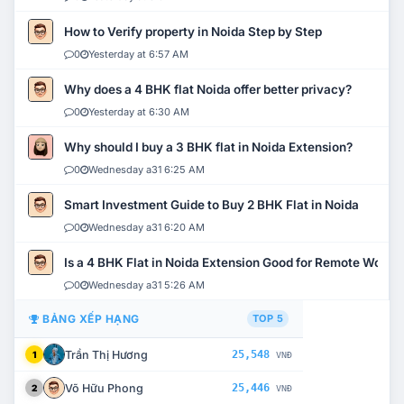
How to Verify property in Noida Step by Step
0
Yesterday at 6:57 AM
Why does a 4 BHK flat Noida offer better privacy?
0
Yesterday at 6:30 AM
Why should I buy a 3 BHK flat in Noida Extension?
0
Wednesday a31 6:25 AM
Smart Investment Guide to Buy 2 BHK Flat in Noida
0
Wednesday a31 6:20 AM
Is a 4 BHK Flat in Noida Extension Good for Remote Work?
0
Wednesday a31 5:26 AM
BẢNG XẾP HẠNG
TOP 5
Trần Thị Hương
25,548
1
VNĐ
Võ Hữu Phong
25,446
2
VNĐ