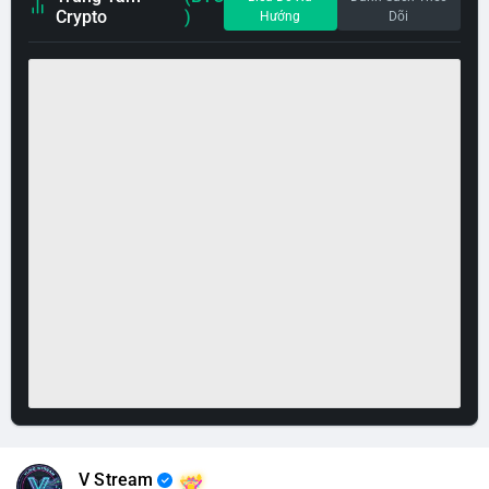
Crypto
)
Hướng
Dõi
V Stream