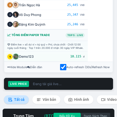
Trần Ngọc Hà
25,445
3
VNĐ
Võ Duy Phong
25,347
4
VNĐ
Đặng Kim Quỳnh
25,246
5
VNĐ
TỔNG ĐIỂM PAPER TRADE
TOP 5 · LIVE
Điểm live = số dư ví + ký quỹ + PnL chưa chốt · Chốt 12:00
ngày cuối tháng · Top 1 trên 20.000 đ nhận 30 ngày VIP Whale.
Demo123
10.115
1
đ
Hide Module
Diễn đàn
Auto-refresh (30s)
Refresh Now
Đang tải giá live...
LIVE PRICE
Tất cả
Văn bản
Hình ảnh
Video
Trung Tâm
(BTC
Biểu Đồ Xu
Danh Sách Theo