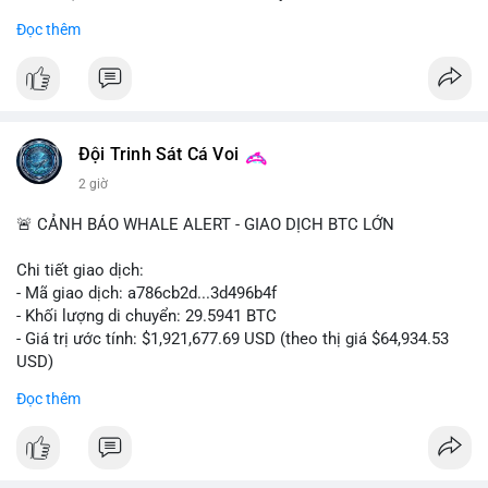
- Khối lượng giao dịch Futures hiện cao gấp 8 lần so với giao
Đọc thêm
dịch Spot.
#binance
#btc
#cryptonews
#bitcoin
#futures
$btc
Đội Trinh Sát Cá Voi
#vlikevn
#titanbot
2 giờ
📰 Nguồn: Cointelegraph
🚨 CẢNH BÁO WHALE ALERT - GIAO DỊCH BTC LỚN
Chi tiết giao dịch:
- Mã giao dịch: a786cb2d...3d496b4f
- Khối lượng di chuyển: 29.5941 BTC
- Giá trị ước tính: $1,921,677.69 USD (theo thị giá $64,934.53
USD)
- Thời gian: 11:19:59 2026-08-07 UTC
Đọc thêm
Nhận định phân tích: Giao dịch gần 30 BTC trị giá gần 2 triệu
USD được thực hiện trong một khối chưa xác nhận cho thấy
dấu hiệu di chuyển vốn có chủ đích. Với khối lượng này, khả