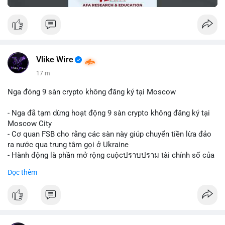
Vlike Wire
17 m
Nga đóng 9 sàn crypto không đăng ký tại Moscow
- Nga đã tạm dừng hoạt động 9 sàn crypto không đăng ký tại
Moscow City
- Cơ quan FSB cho rằng các sàn này giúp chuyển tiền lừa đảo
ra nước qua trung tâm gọi ở Ukraine
- Hành động là phần mở rộng cuộcปราบปราม tài chính số của
Nga
Đọc thêm
$btc $eth
#vlikevn
#titanbot