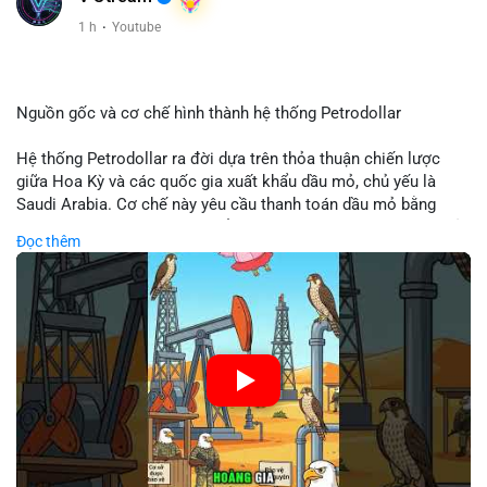
Xem chi tiết các bài viết đầy đủ tại dòng thời gian của Vlike.vn!
1 h
·
Youtube
#clarityact
#bitcoinfutures
#whalealert
#wintermutesec
#fearandgreedindex
Nguồn gốc và cơ chế hình thành hệ thống Petrodollar
Hệ thống Petrodollar ra đời dựa trên thỏa thuận chiến lược
giữa Hoa Kỳ và các quốc gia xuất khẩu dầu mỏ, chủ yếu là
Saudi Arabia. Cơ chế này yêu cầu thanh toán dầu mỏ bằng
đồng USD, tạo ra nhu cầu khổng lồ và duy trì vị thế độc tôn của
Đọc thêm
đồng tiền này trong thương mại quốc tế. Sự thống trị của
Petrodollar đóng vai trò then chốt trong việc củng cố sức
mạnh tài chính Mỹ và ảnh hưởng trực tiếp đến dòng vốn toàn
cầu.
🎥 Xem video trực tiếp tại:
Nguồn: Cú Thông Thái