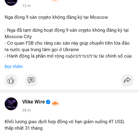
12 m
Nga đóng 9 sàn crypto không đăng ký tại Moscow
- Nga đã tạm dừng hoạt động 9 sàn crypto không đăng ký tại
Moscow City
- Cơ quan FSB cho rằng các sàn này giúp chuyển tiền lừa đảo
ra nước qua trung tâm gọi ở Ukraine
- Hành động là phần mở rộng cuộcปราบปราม tài chính số của
Nga
Đọc thêm
$btc $eth
#vlikevn
#titanbot
📰 Nguồn: Cointelegraph
Vlike Wire
28 m
Khối lượng giao dịch hợp đồng vô hạn giảm xuống 4T USD,
thấp nhất 31 tháng