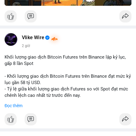
Vlike Wire
2 giờ
Khối lượng giao dịch Bitcoin Futures trên Binance lập kỷ lục,
gấp 8 lần Spot
- Khối lượng giao dịch Bitcoin Futures trên Binance đạt mức kỷ
lục gần 58 tỷ USD.
- Tỷ lệ giữa khối lượng giao dịch Futures so với Spot đạt mức
chênh lệch cao nhất từ trước đến nay.
- Khối lượng giao dịch Futures hiện cao gấp 8 lần so với giao
Đọc thêm
dịch Spot.
#binance
#btc
#cryptonews
#bitcoin
#futures
$btc