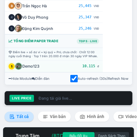
Trần Ngọc Hà
25,445
3
VNĐ
Võ Duy Phong
25,347
4
VNĐ
Đặng Kim Quỳnh
25,246
5
VNĐ
TỔNG ĐIỂM PAPER TRADE
TOP 5 · LIVE
Điểm live = số dư ví + ký quỹ + PnL chưa chốt · Chốt 12:00
ngày cuối tháng · Top 1 trên 20.000 đ nhận 30 ngày VIP Whale.
Demo123
10.115
1
đ
Hide Module
Diễn đàn
Auto-refresh (30s)
Refresh Now
Đang tải giá live...
LIVE PRICE
Tất cả
Văn bản
Hình ảnh
Video
Trung Tâm
(BTC
Biểu Đồ Xu
Danh Sách Theo