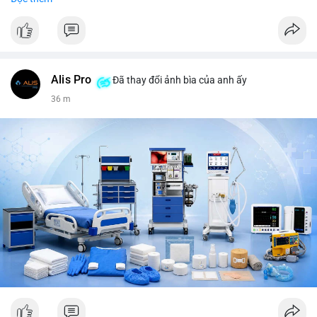
tiêu, vũ khí hạt nhân, đội tuyển Brasil, cúp U20 Châu Á.
LunarCrush trending: Ethereum, Solana, Taylor Swift, Tesla,
UFC 310, Premier League, Champions League, NCAA Football,
Dogecoin, LeBron James, Andreessen Horowitz, NFL,
Polkadot, Real Madrid, Beyoncé, Microsoft, UFC 311, Chainlink,
MrBeast, Google. Binance Square: nhiều post về lệnh long, lợi
Alis Pro
Đã thay đổi ảnh bìa của anh ấy
nhuận, $HFT/$SKYAI, $RIVER, $WLD, $ALLO, Top trader 30
36 m
ngày, POV Binancian, bình nước Binance, sân khấu, chia sẻ trải
nghiệm.
💬 DÒNG CHẢY TIN TỨC & TRUYỀN THÔNG: Telegram
CoinTelegraph: Saylor nói Bitcoin không cần rõ ràng, Mỹ cần
rõ ràng; CEX futures volume giảm xuống $4 tỷ trong tháng 7,
thấp nhất từ tháng 12/2023; Prophet Market ra mắt thị trường
dự đoán human vs AI; Trump nói crypto làเรื่อง lớn, người dùng
Bitcoin giảm áp lực cho đồng đô la; Thượng viện Mỹ đẩy lại bỏ
Clarity Act đến tháng 9. Telegram Binance: hỗ trợ trả os cổ tức
AAPL, IBM qua bStocks; MMT Trading Tournament lên tới 2
triệu voucher; Power Protocol Trading Competition; mở rộng
campagna airdrop USD1 đến 07/08/2026; hoàn thành tích hợp
MMT trên BNB Smart Chain. Tin tức gần đây: sau tang lễ
Clarity Act, thế giới crypto vẫn quay vòng; biến động Bitcoin