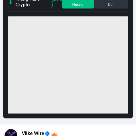
Crypto
)
Hướng
Dõi
Vlike Wire