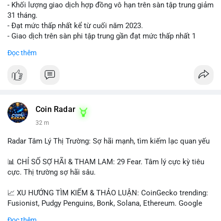
- Khối lượng giao dịch hợp đồng vô hạn trên sàn tập trung giảm
31 tháng.
- Đạt mức thấp nhất kể từ cuối năm 2023.
- Giao dịch trên sàn phi tập trung gần đạt mức thấp nhất 1
năm.
Đọc thêm
#binancesquare
#cryptonews
#cex
#futures
$btc $eth
#vlikevn
#titanbot
Coin Radar
32 m
📰 Nguồn: Cointelegraph
Radar Tâm Lý Thị Trường: Sợ hãi mạnh, tìm kiếm lạc quan yếu
📊 CHỈ SỐ SỢ HÃI & THAM LAM: 29 Fear. Tâm lý cực kỳ tiêu
cực. Thị trường sợ hãi sâu.
📈 XU HƯỚNG TÌM KIẾM & THẢO LUẬN: CoinGecko trending:
Fusionist, Pudgy Penguins, Bonk, Solana, Ethereum. Google
Trends Việt Nam: vietnam vs cambodia, cà phê, thành lộc, hồ
Đọc thêm