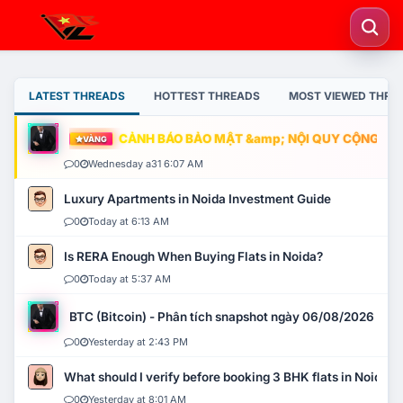
LATEST THREADS
HOTTEST THREADS
MOST VIEWED THRE
CẢNH BÁO BẢO MẬT &amp; NỘI QUY CỘNG ĐỒNG
VÀNG
0
Wednesday a31 6:07 AM
Luxury Apartments in Noida Investment Guide
0
Today at 6:13 AM
Is RERA Enough When Buying Flats in Noida?
0
Today at 5:37 AM
BTC (Bitcoin) - Phân tích snapshot ngày 06/08/2026
0
Yesterday at 2:43 PM
What should I verify before booking 3 BHK flats in Noida?
0
Yesterday at 8:01 AM