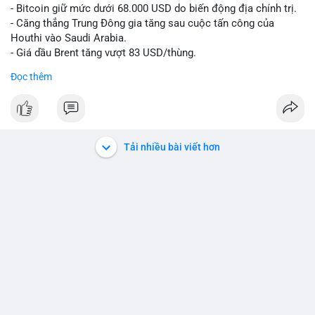
- Bitcoin giữ mức dưới 68.000 USD do biến động địa chính trị.
- Căng thẳng Trung Đông gia tăng sau cuộc tấn công của
Houthi vào Saudi Arabia.
- Giá dầu Brent tăng vượt 83 USD/thùng.
Đọc thêm
#bitcoin
#btc
#cryptonews
#marketupdate
#middleeast
$btc
#vlikevn
#titanbot
Tải nhiều bài viết hơn
📰 Nguồn: CoinDesk