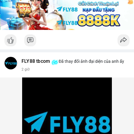
lời ngắn hạn sẽ gia tăng.
Lời khuyên: Nhà đầu tư nhỏ lẻ nên theo dõi sát các khối xác
nhận tiếp theo của TxID này. Nếu BTC được chuyển tiếp lên
sàn trong vòng 24 giờ, hãy thận trọng với nhịp điều chỉnh.
Ngược lại, nếu giao dịch kết thúc ở ví lạnh, đây là tín hiệu củng
cố cho xu hướng tăng trung hạn.
#29btc
#vilanh
#tichluydaihan
#btcmempool
#giaodichlon
FLY88 tbcom
Đã thay đổi ảnh đại diện của anh ấy
2 giờ