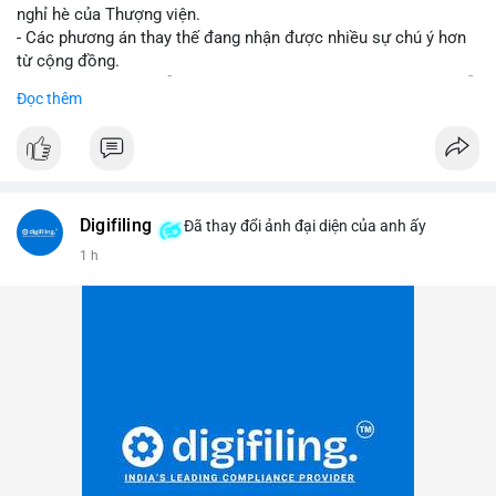
nghỉ hè của Thượng viện.
- Các phương án thay thế đang nhận được nhiều sự chú ý hơn
từ cộng đồng.
- Thị trường crypto vẫn tiếp tục vận động bất chấp sự chậm trễ
Đọc thêm
về pháp lý.
#binancesquare
#cryptonews
#regulation
#uspolitics
$btc $eth
Digifiling
Đã thay đổi ảnh đại diện của anh ấy
#vlikevn
#titanbot
1 h
📰 Nguồn: CoinDesk