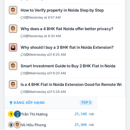
How to Verify property in Noida Step by Step
0
Yesterday at 6:57 AM
Why does a 4 BHK flat Noida offer better privacy?
0
Yesterday at 6:30 AM
Why should I buy a 3 BHK flat in Noida Extension?
0
Wednesday a31 6:25 AM
Smart Investment Guide to Buy 2 BHK Flat in Noida
0
Wednesday a31 6:20 AM
Is a 4 BHK Flat in Noida Extension Good for Remote Work?
0
Wednesday a31 5:26 AM
BẢNG XẾP HẠNG
TOP 5
Trần Thị Hương
25,548
1
VNĐ
Võ Hữu Phong
25,446
2
VNĐ