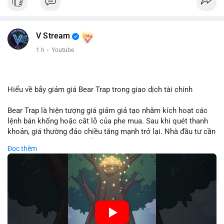
V Stream
1 h
·
Youtube
Hiểu về bẫy giảm giá Bear Trap trong giao dịch tài chính
Bear Trap là hiện tượng giá giảm giả tạo nhằm kích hoạt các
lệnh bán khống hoặc cắt lỗ của phe mua. Sau khi quét thanh
khoản, giá thường đảo chiều tăng mạnh trở lại. Nhà đầu tư cần
nhận diện mô hình này để tránh bị thao túng tâm lý và tối ưu
Đọc thêm
hóa điểm vào lệnh.
🎥 Xem video trực tiếp tại:
Nguồn: Cú Thông Thái