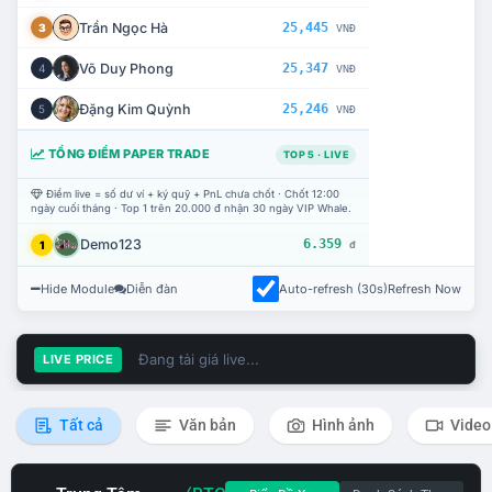
Trần Ngọc Hà
25,445
3
VNĐ
Võ Duy Phong
25,347
4
VNĐ
Đặng Kim Quỳnh
25,246
5
VNĐ
TỔNG ĐIỂM PAPER TRADE
TOP 5 · LIVE
Điểm live = số dư ví + ký quỹ + PnL chưa chốt · Chốt 12:00
ngày cuối tháng · Top 1 trên 20.000 đ nhận 30 ngày VIP Whale.
Demo123
6.359
1
đ
Hide Module
Diễn đàn
Auto-refresh (30s)
Refresh Now
Đang tải giá live...
LIVE PRICE
Tất cả
Văn bản
Hình ảnh
Video