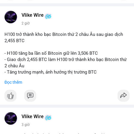
#vlikevn
#titanbot
📰 Nguồn: CoinDesk
Vlike Wire
2 giờ
H100 trở thành kho bạc Bitcoin thứ 2 châu Âu sau giao dịch
2,455 BTC
- H100 tăng ba lần số Bitcoin giữ lên 3,506 BTC
- Giao dịch 2,455 BTC làm H100 trở thành kho bạc Bitcoin thứ
2 châu Âu
- Tăng trưởng mạnh, ảnh hưởng thị trường BTC
Đọc thêm
#binancesquare
#cryptonews
#btc
$btc
#vlikevn
#titanbot
Vlike Wire
📰 Nguồn: Cointelegraph
3 giờ