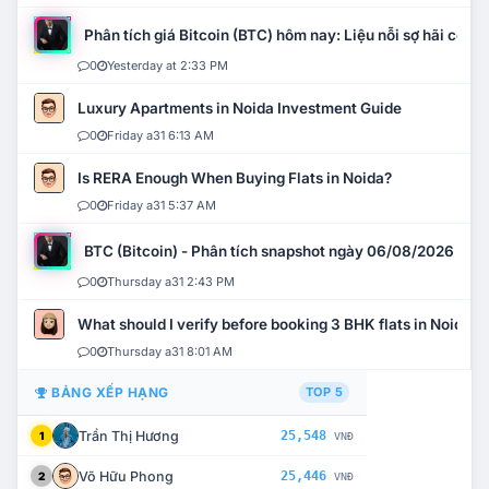
Phân tích giá Bitcoin (BTC) hôm nay: Liệu nỗi sợ hãi có mở 
0
Yesterday at 2:33 PM
Luxury Apartments in Noida Investment Guide
0
Friday a31 6:13 AM
Is RERA Enough When Buying Flats in Noida?
0
Friday a31 5:37 AM
BTC (Bitcoin) - Phân tích snapshot ngày 06/08/2026
0
Thursday a31 2:43 PM
What should I verify before booking 3 BHK flats in Noida?
0
Thursday a31 8:01 AM
BẢNG XẾP HẠNG
TOP 5
Trần Thị Hương
25,548
1
VNĐ
Võ Hữu Phong
25,446
2
VNĐ