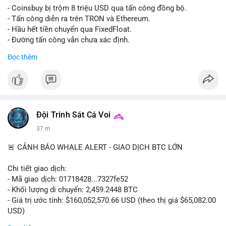
- Coinsbuy bị trộm 8 triệu USD qua tấn công đồng bộ.
- Tấn công diễn ra trên TRON và Ethereum.
- Hầu hết tiền chuyển qua FixedFloat.
- Đường tấn công vẫn chưa xác định.
Đọc thêm
#binancesquare
#cryptonews
#coinsbuy
#trx
#eth
$trx $eth
#vlikevn
#titanbot
Đội Trinh Sát Cá Voi
📰 Nguồn: CoinDesk
37 m
🚨 CẢNH BÁO WHALE ALERT - GIAO DỊCH BTC LỚN
Chi tiết giao dịch:
- Mã giao dịch: 01718428...7327fe52
- Khối lượng di chuyển: 2,459.2448 BTC
- Giá trị ước tính: $160,052,570.66 USD (theo thị giá $65,082.00
USD)
- Thời gian: 12:19:48 2026-08-10 UTC