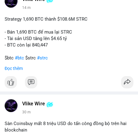
14 m
Strategy 1,690 BTC thành $108.6M STRC
- Bán 1,690 BTC để mua lại STRC
- Tài sản USD tăng lên $4.65 tỷ
- BTC còn lại 840,447
$btc
#btc
$strc
#strc
Đọc thêm
#vlikevn
#titanbot
📰 Nguồn: Cointelegraph
Vlike Wire
30 m
Sàn Coinsbuy mất 8 triệu USD do tấn công đồng bộ trên hai
blockchain