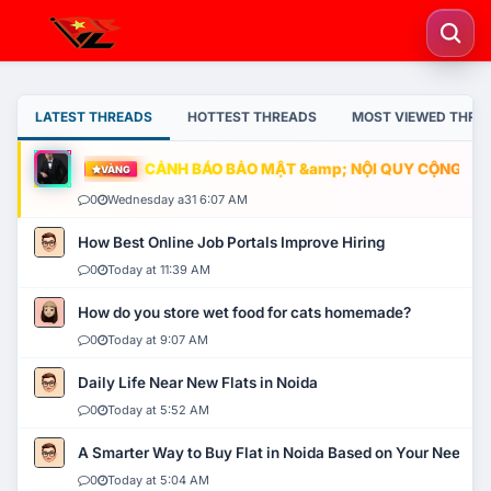
LATEST THREADS
HOTTEST THREADS
MOST VIEWED THRE
CẢNH BÁO BẢO MẬT &amp; NỘI QUY CỘNG ĐỒNG
VÀNG
0
Wednesday a31 6:07 AM
How Best Online Job Portals Improve Hiring
0
Today at 11:39 AM
How do you store wet food for cats homemade?
0
Today at 9:07 AM
Daily Life Near New Flats in Noida
0
Today at 5:52 AM
A Smarter Way to Buy Flat in Noida Based on Your Needs
0
Today at 5:04 AM