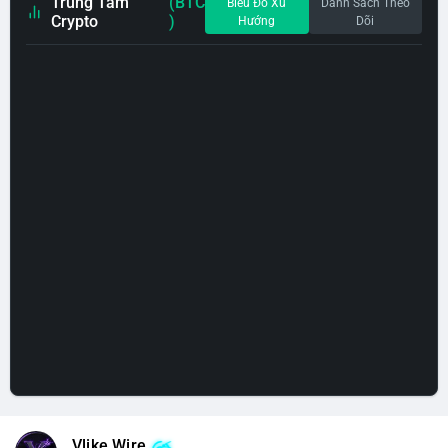
Trung Tâm
(BTC
Biểu Đồ Xu
Danh Sách Theo
Crypto
)
Hướng
Dõi
Vlike Wire