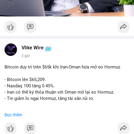
Vlike Wire
2 giờ
Bitcoin duy trì trên $65k khi Iran-Oman hứa mở eo Hormuz
- Bitcoin lên $65,209.
- Nasdaq 100 tăng 0.45%.
- Iran có thể ký thỏa thuận với Oman mở lại eo Hormuz.
- Tin giảm lo ngại Hormuz, tăng tài sản rủi ro.
#binancesquare
#cryptonews
#btc
Đọc thêm
$btc