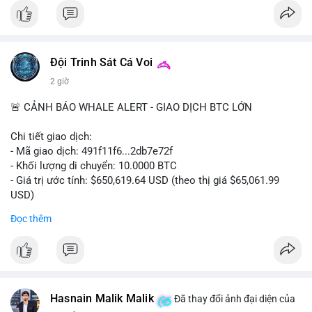
#bitcoin
#btc
#cryptonews
#binancesquare
#cpi
$btc
Đội Trinh Sát Cá Voi
#vlikevn
#titanbot
2 giờ
📰 Nguồn: Cointelegraph
🚨 CẢNH BÁO WHALE ALERT - GIAO DỊCH BTC LỚN
Chi tiết giao dịch:
- Mã giao dịch: 491f11f6...2db7e72f
- Khối lượng di chuyển: 10.0000 BTC
- Giá trị ước tính: $650,619.64 USD (theo thị giá $65,061.99
USD)
- Thời gian: 11:20
2 2026-08-10 UTC
Đọc thêm
Nhận định phân tích hành vi của Cá voi dựa trên giao dịch này:
Giao dịch 10 BTC trị giá hơn 650 nghìn USD được thực hiện
trong khung giờ thanh khoản thấp, cho thấy chủ ví có thể đang
tái cơ cấu danh mục hoặc chuẩn bị thanh khoản cho các lệnh
Hasnain Malik Malik
lớn. Mức khối lượng này không quá lớn để gây áp lực bán trực
Đã thay đổi ảnh đại diện của