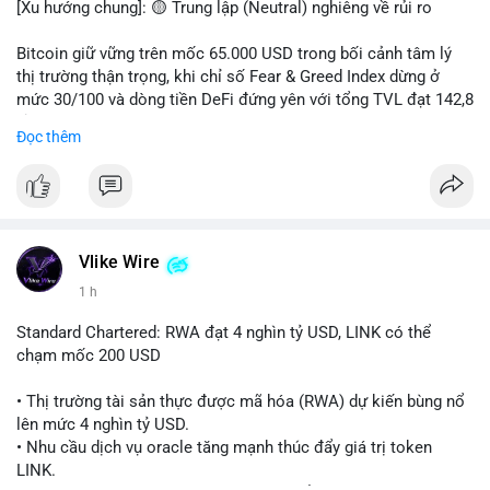
[Xu hướng chung]: 🟡 Trung lập (Neutral) nghiêng về rủi ro
📊 Nguồn: Radar Tâm Lý Thị Trường
Bitcoin giữ vững trên mốc 65.000 USD trong bối cảnh tâm lý
thị trường thận trọng, khi chỉ số Fear & Greed Index dừng ở
mức 30/100 và dòng tiền DeFi đứng yên với tổng TVL đạt 142,8
tỷ USD.
Đọc thêm
- Thị trường & Giá cả: BTC giao dịch quanh vùng 65.200 USD,
tăng gần 3% khi Iran-Oman hứa mở lại eo Hormuz, giảm lo ngại
địa chính trị. Hoạt động cá voi diễn ra sôi động với lệnh
chuyển 458 BTC trị giá gần 30 triệu USD cùng nhiều giao dịch
lớn khác. Đáng chú ý, thanh lý Short chiếm tới 81,7% tổng 35,7
Vlike Wire
triệu USD thanh lý trong 24h, cho thấy phe bán đang yếu thế.
1 h
- DeFi & Công nghệ: Standard Chartered dự báo thị trường RWA
Standard Chartered: RWA đạt 4 nghìn tỷ USD, LINK có thể
sẽ bùng nổ lên 4 nghìn tỷ USD, kéo theo giá trị token LINK có
chạm mốc 200 USD
thể tăng 25 lần, chạm mốc 200 USD vào năm 2030. Mastercard
hoàn tất thương vụ mua lại startup stablecoin BVNK trị giá 1,8
• Thị trường tài sản thực được mã hóa (RWA) dự kiến bùng nổ
tỷ USD, đánh dấu bước tiến lớn trong thanh toán số.
lên mức 4 nghìn tỷ USD.
• Nhu cầu dịch vụ oracle tăng mạnh thúc đẩy giá trị token
- Quy định & Pháp lý: FCA Anh đang xây dựng khung pháp lý
LINK.