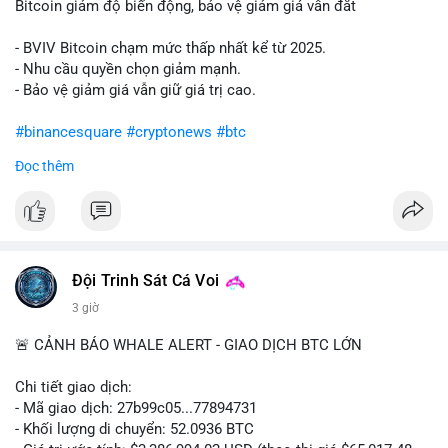
Bitcoin giảm độ biến động, bảo vệ giảm giá vẫn đắt
- BVIV Bitcoin chạm mức thấp nhất kể từ 2025.
- Nhu cầu quyền chọn giảm mạnh.
- Bảo vệ giảm giá vẫn giữ giá trị cao.
#binancesquare
#cryptonews
#btc
Đọc thêm
$btc
#vlikevn
#titanbot
📰 Nguồn: CoinDesk
Đội Trinh Sát Cá Voi
3 giờ
🚨 CẢNH BÁO WHALE ALERT - GIAO DỊCH BTC LỚN
Chi tiết giao dịch:
- Mã giao dịch: 27b99c05...77894731
- Khối lượng di chuyển: 52.0936 BTC