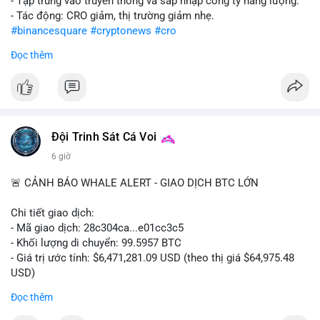
- Tập trung vào truyền thông và sáp nhập công ty năng lượng.
- Tác động: CRO giảm, thị trường giảm nhẹ.
#binancesquare
#cryptonews
#cro
Đọc thêm
$cro
#vlikevn
#titanbot
📰 Nguồn: CoinDesk
Đội Trinh Sát Cá Voi
6 giờ
🚨 CẢNH BÁO WHALE ALERT - GIAO DỊCH BTC LỚN
Chi tiết giao dịch:
- Mã giao dịch: 28c304ca...e01cc3c5
- Khối lượng di chuyển: 99.5957 BTC
- Giá trị ước tính: $6,471,281.09 USD (theo thị giá $64,975.48
USD)
- Thời gian: 20:19:36 2026-08-07 UTC
Đọc thêm
Nhận định phân tích: Khối lượng 99.6 BTC chưa xác nhận, trị