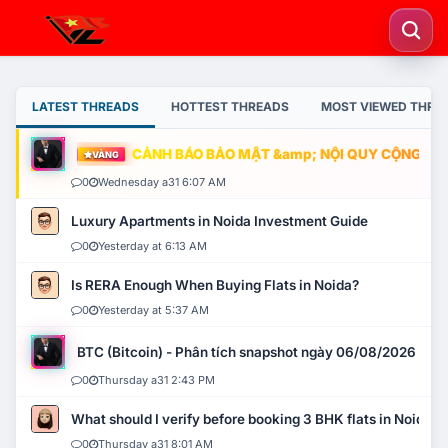
LATEST THREADS
HOTTEST THREADS
MOST VIEWED THRE
CẢNH BÁO BẢO MẬT &amp; NỘI QUY CỘNG ĐỒNG
VÀNG
0
Wednesday a31 6:07 AM
Luxury Apartments in Noida Investment Guide
0
Yesterday at 6:13 AM
Is RERA Enough When Buying Flats in Noida?
0
Yesterday at 5:37 AM
BTC (Bitcoin) - Phân tích snapshot ngày 06/08/2026
0
Thursday a31 2:43 PM
What should I verify before booking 3 BHK flats in Noida?
0
Thursday a31 8:01 AM