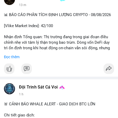
13 m
📊 BÁO CÁO PHÂN TÍCH ĐỊNH LƯỢNG CRYPTO - 08/08/2026
[Vlike Market Index]: 42/100
Nhận định Tổng quan: Thị trường đang trong giai đoạn điều
chỉnh nhẹ với tâm lý thận trọng bao trùm. Dòng vốn DeFi duy
trì ổn định trong khi hoạt động on-chain vẫn sôi động, nhưng
chỉ số Fear & Greed ở vùng Fear cho thấy nhà đầu tư đang lo
Đọc thêm
ngại về khả năng giảm sâu hơn.
Phân tích Dòng tiền DeFi (DefiLlama): Tổng TVL DeFi đạt
142,37 tỷ USD, tăng nhẹ 0.08% trong 24h qua, cho thấy dòng
vốn không có biến động lớn. Ethereum vẫn thống trị với 41,79
tỷ USD TVL, bỏ xa các chain còn lại như Tron (4,84 tỷ), BSC
Đội Trinh Sát Cá Voi
(4,78 tỷ), Solana (4,73 tỷ) và Base (4,67 tỷ). Đáng chú ý, tổng
1 h
vốn hóa Stablecoin đạt 307 tỷ USD, trong đó USDT chiếm
183,19 tỷ và USDC đạt 72,27 tỷ. Sự ổn định của stablecoin cho
🚨 CẢNH BÁO WHALE ALERT - GIAO DỊCH BTC LỚN
thấy dòng tiền chưa có dấu hiệu rút khỏi hệ sinh thái, nhưng
cũng chưa có lực mua mới đáng kể.
Chi tiết giao dịch: