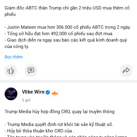
Giám đốc ABTC thân Trump chi gần 2 triệu USD mua thêm cổ
phiếu
- Justin Mateen mua hơn 306.000 cổ phiếu ABTC trong 2 ngày.
- Tổng sở hữu đạt hơn 492.000 cổ phiếu sau đợt mua.
- Giao dịch diễn ra ngay sau báo cáo kết quả kinh doanh quý
của công ty.
Đọc thêm
#abtc
#cryptonews
#stockmarket
#trump
$btc $eth
#vlikevn
#titanbot
Vlike Wire
📰 Nguồn: CoinDesk
5 giờ
Trump Media hủy hợp đồng CRO, quay lại truyền thông
- Trump Media quyết định rút khỏi tài sản kỹ thuật số.
- Hủy bỏ thỏa thuận kho CRO của .