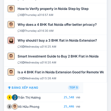
How to Verify property in Noida Step by Step
0
Thursday a31 6:57 AM
Why does a 4 BHK flat Noida offer better privacy?
0
Thursday a31 6:30 AM
Why should I buy a 3 BHK flat in Noida Extension?
0
Wednesday a31 6:25 AM
Smart Investment Guide to Buy 2 BHK Flat in Noida
0
Wednesday a31 6:20 AM
Is a 4 BHK Flat in Noida Extension Good for Remote Work?
0
Wednesday a31 5:26 AM
BẢNG XẾP HẠNG
TOP 5
Trần Thị Hương
25,548
1
VNĐ
Võ Hữu Phong
25,446
2
VNĐ