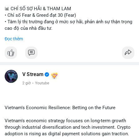
📊 CHỈ SỐ SỢ HÃI & THAM LAM
• Chỉ số Fear & Greed đạt 30 (Fear)
• Tâm lý thị trường đang ở mức sợ hãi, phản ánh sự thận trọng
cao độ của nhà đầu tư.
Đọc thêm
📈 XU HƯỚNG TÌM KIẾM & THẢO LUẬN
• CoinGecko Trending: PONS, PENGU, ONDO, WKC, HEI,
CASHCAT, CRO.
• LunarCrush Trending: Ethereum, Solana, Dogecoin, Polkadot,
Chainlink, Litecoin.
• Google Trends Việt Nam: Giá vàng thế giới, Giải bóng đá
V Stream
Ngoại hạng Anh, Tin 24h, Trường đại học.
2 giờ
·
Youtube
💬 DÒNG CHẢY TIN TỨC & TRUYỀN THÔNG
• Tin tức kinh tế: Mỹ mất 23.000 việc làm trong tháng 7, thấp
hơn nhiều so với kỳ vọng.
Vietnam's Economic Resilience: Betting on the Future
• Pháp lý: Thượng viện Mỹ lùi việc bỏ phiếu Clarity Act sang
tháng 9; Thượng nghị sĩ Warren yêu cầu luật pháp không do
Vietnam's economic strategy focuses on long-term growth
ngành crypto tự viết.
through industrial diversification and tech investment. Crypto
• Binance Square: Cộng đồng tập trung thảo luận về các lệnh
adoption is rising as digital payment solutions gain traction.