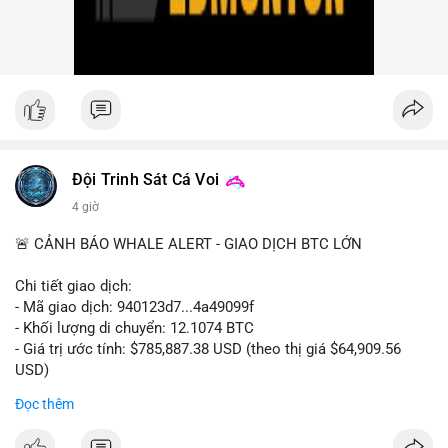
nhiều giao dịch lớn (từ 4 BTC đến 210 BTC) trong ngày, ưu tiên
quản trị rủi ro trong bối cảnh thanh khoản suy yếu.
Xem chi tiết các bài viết đầy đủ tại dòng thời gian của Vlike.vn!
#ofacsanctions
#bitgoipo
#bybitlawsuit
#crodelist
#nearshortsignal
Đội Trinh Sát Cá Voi
4 giờ
🚨 CẢNH BÁO WHALE ALERT - GIAO DỊCH BTC LỚN
Chi tiết giao dịch:
- Mã giao dịch: 940123d7...4a49099f
- Khối lượng di chuyển: 12.1074 BTC
- Giá trị ước tính: $785,887.38 USD (theo thị giá $64,909.56
USD)
- Thời gian: 22:17:40 2026-08-07 UTC
Đọc thêm
Nhận định phân tích hành vi của Cá voi dựa trên giao dịch này: