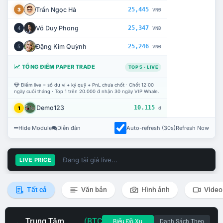
Trần Ngọc Hà
25,445
3
VNĐ
Võ Duy Phong
25,347
4
VNĐ
Đặng Kim Quỳnh
25,246
5
VNĐ
TỔNG ĐIỂM PAPER TRADE
TOP 5 · LIVE
Điểm live = số dư ví + ký quỹ + PnL chưa chốt · Chốt 12:00
ngày cuối tháng · Top 1 trên 20.000 đ nhận 30 ngày VIP Whale.
Demo123
10.115
1
đ
Hide Module
Diễn đàn
Auto-refresh (30s)
Refresh Now
Đang tải giá live...
LIVE PRICE
Tất cả
Văn bản
Hình ảnh
Video
Trung Tâm
(BTC
Biểu Đồ Xu
Danh Sách Theo