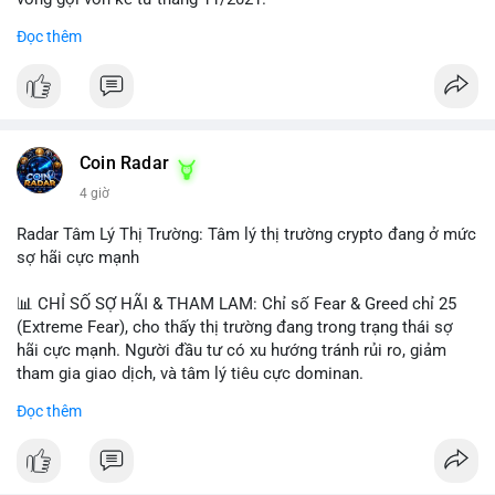
Đọc thêm
Lời khuyên ngắn gọn cho nhà đầu tư nhỏ lẻ:
#jpyc
#cryptonews
#web3
#japan
#blockchain
Nhà đầu tư nên theo dõi sát dòng tiền tiếp theo từ địa chỉ này.
Tránh hành động theo cảm xúc; hãy chờ xác nhận hướng đi của
$btc $eth
dòng tiền trước khi đưa ra quyết định vào lệnh, đồng thời đặt
lệnh dừng lỗ chặt chẽ để quản trị rủi ro trong bối cảnh thanh
#vlikevn
#titanbot
khoản mỏng.
Coin Radar
📰 Nguồn: CoinDesk
4 giờ
#25dot8btc
#dichuyen1_66trieuusd
#khangcu64556
#whalebtc
#theodoidongtien
Radar Tâm Lý Thị Trường: Tâm lý thị trường crypto đang ở mức
sợ hãi cực mạnh
📊 CHỈ SỐ SỢ HÃI & THAM LAM: Chỉ số Fear & Greed chỉ 25
(Extreme Fear), cho thấy thị trường đang trong trạng thái sợ
hãi cực mạnh. Người đầu tư có xu hướng tránh rủi ro, giảm
tham gia giao dịch, và tâm lý tiêu cực dominan.
Đọc thêm
📈 XU HƯỚNG TÌM KIẾM & THẢO LUẬN: Coin được tìm kiếm
nhiều nhất trên CoinGecko là Cash Cat (CASHCAT), Bitcoin
(BTC), Sui (SUI), Pudgy Penguins (PENGU). Trên Google Trends
Việt Nam, từ khóa như 'con riêng', 'phạm nhật minh anh' và 'tô