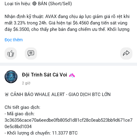
Loại tín hiệu: 🔴 BÁN (Short/Sell)
Nhận định kỹ thuật: AVAX đang chịu áp lực giảm giá rõ rệt khi
mất 3.23% trong 24h. Giá hiện tại $6.4560 đang tiến sát vùng
đáy $6.3500, cho thấy phe bán đang chiếm ưu thế. Khối lượng
giao dịch 2.14 triệu AVAX phản ánh dòng tiền thoát ra khỏi thị
Đọc thêm
trường. Biên độ dao động trong ngày khá rộng (5.6%), tạo điều
kiện cho các lệnh short ngắn hạn.
Khuyến nghị giao dịch cụ thể:
- Vùng Entry: $6.4500 - $6.4800
- Mục tiêu chốt lời (Take Profit - TP): TP1: $6.3500, TP2:
Đội Trinh Sát Cá Voi
$6.2800
2 giờ
- Cắt lỗ (Stop Loss - SL): $6.5800
🚨 CẢNH BÁO WHALE ALERT - GIAO DỊCH BTC LỚN
Lời khuyên quản trị vốn: Khối lượng lệnh khuyến nghị tối đa 2-
3% tổng vốn, đặt SL cứng ngay sau khi vào lệnh để bảo vệ tài
Chi tiết giao dịch:
khoản trước biến động bất thường.
- Mã giao dịch:
3c36356cace70a6eedbe0fb805d1d81cf28c0eab523bb9d671ce7
#shortavax
#avax6450
#bearishavax
#vungbiendong24h
0e5c8bd1034
- Khối lượng di chuyển: 11.3377 BTC