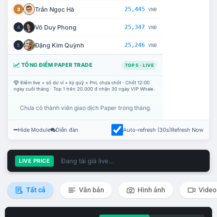
Trần Ngọc Hà
25,445
3
VNĐ
Võ Duy Phong
25,347
4
VNĐ
Đặng Kim Quỳnh
25,246
5
VNĐ
TỔNG ĐIỂM PAPER TRADE
TOP 5 · LIVE
Điểm live = số dư ví + ký quỹ + PnL chưa chốt · Chốt 12:00
ngày cuối tháng · Top 1 trên 20.000 đ nhận 30 ngày VIP Whale.
Chưa có thành viên giao dịch Paper trong tháng.
Hide Module
Diễn đàn
Auto-refresh (30s)
Refresh Now
Đang tải giá live...
LIVE PRICE
Tất cả
Văn bản
Hình ảnh
Video