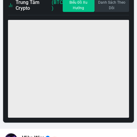
Trung Tâm
(BTC
Biểu Đồ Xu
Danh Sách Theo
Crypto
)
Hướng
Dõi