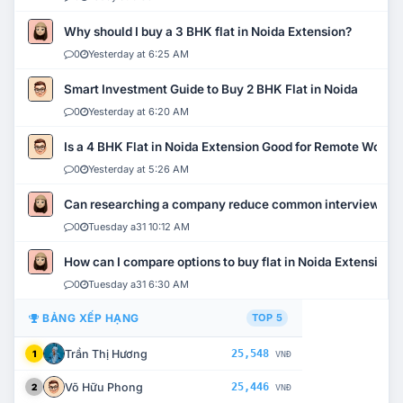
Why should I buy a 3 BHK flat in Noida Extension?
0
Yesterday at 6:25 AM
Smart Investment Guide to Buy 2 BHK Flat in Noida
0
Yesterday at 6:20 AM
Is a 4 BHK Flat in Noida Extension Good for Remote Work?
0
Yesterday at 5:26 AM
Can researching a company reduce common interview mi
0
Tuesday a31 10:12 AM
How can I compare options to buy flat in Noida Extension?
0
Tuesday a31 6:30 AM
BẢNG XẾP HẠNG
TOP 5
Trần Thị Hương
25,548
1
VNĐ
Võ Hữu Phong
25,446
2
VNĐ