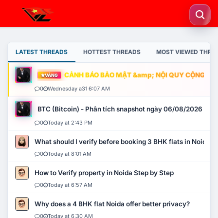
LATEST THREADS
HOTTEST THREADS
MOST VIEWED THRE
CẢNH BÁO BẢO MẬT &amp; NỘI QUY CỘNG ĐỒNG
VÀNG
0
Wednesday a31 6:07 AM
BTC (Bitcoin) - Phân tích snapshot ngày 06/08/2026
0
Today at 2:43 PM
What should I verify before booking 3 BHK flats in Noida?
0
Today at 8:01 AM
How to Verify property in Noida Step by Step
0
Today at 6:57 AM
Why does a 4 BHK flat Noida offer better privacy?
0
Today at 6:30 AM