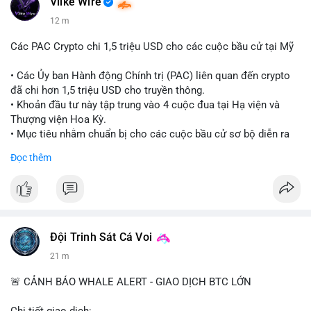
Vlike Wire
12 m
Các PAC Crypto chi 1,5 triệu USD cho các cuộc bầu cử tại Mỹ
• Các Ủy ban Hành động Chính trị (PAC) liên quan đến crypto
đã chi hơn 1,5 triệu USD cho truyền thông.
• Khoản đầu tư này tập trung vào 4 cuộc đua tại Hạ viện và
Thượng viện Hoa Kỳ.
• Mục tiêu nhằm chuẩn bị cho các cuộc bầu cử sơ bộ diễn ra
vào ngày 18 tháng 8.
Đọc thêm
#cryptonews
#politics
#usa
#binancesquare
$btc $eth
#vlikevn
#titanbot
Đội Trinh Sát Cá Voi
21 m
📰 Nguồn: Cointelegraph
🚨 CẢNH BÁO WHALE ALERT - GIAO DỊCH BTC LỚN