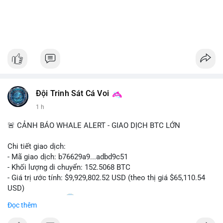
Đội Trinh Sát Cá Voi
1 h
🚨 CẢNH BÁO WHALE ALERT - GIAO DỊCH BTC LỚN
Chi tiết giao dịch:
- Mã giao dịch: b76629a9...adbd9c51
- Khối lượng di chuyển: 152.5068 BTC
- Giá trị ước tính: $9,929,802.52 USD (theo thị giá $65,110.54
USD)
- Thời gian: 17:20
1 2026-08-08 UTC
Đọc thêm
Nhận định phân tích hành vi của Cá voi dựa trên giao dịch này: