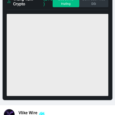
Crypto
)
Hướng
Dõi
Vlike Wire