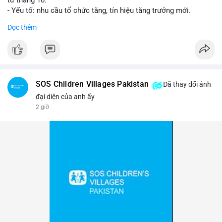
- Yếu tố: nhu cầu tổ chức tăng, tín hiệu tăng trưởng mới.
- Tác động: giá BTC có thể tăng, thị trường ETF tiếp tục hấp
Đọc thêm
dẫn.
#binancesquare
#cryptonews
#btc
$btc
SOS Children Villages Pakistan
Đã thay đổi ảnh
#vlikevn
#titanbot
đại diện của anh ấy
2 giờ
📰 Nguồn: Cointelegraph