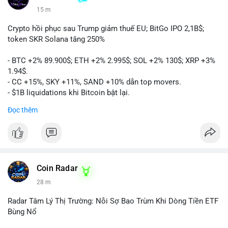
15 m
Crypto hồi phục sau Trump giảm thuế EU; BitGo IPO 2,1B$;
token SKR Solana tăng 250%
- BTC +2% 89.900$; ETH +2% 2.995$; SOL +2% 130$; XRP +3%
1.94$.
- CC +15%, SKY +11%, SAND +10% dẫn top movers.
- $1B liquidations khi Bitcoin bật lại.
- Trump hủy thuế EU, tín hiệu giảm áp lực.
Đọc thêm
- Vitalik đề xuất DVT staking cho Ethereum.
- BitGo IPO 18$/cổ phiếu, trị giá ~2B$.
- Senate Ag Committee tiến hành Clarity Act.
- Newrez tính crypto vào điều kiện vay nhà.
- HK cấp giấy phép stablecoin mới.
- Tòa án Nga công nhận crypto là tài sản.
Coin Radar
- Trump hy vọng ký bill cấu trúc thị trường crypto.
28 m
- Saga EVM bị hack 7M$, quỹ trộm chuyển sang Ethereum.
- Steak ’n Shake thưởng BTC cho nhân viên.
Radar Tâm Lý Thị Trường: Nỗi Sợ Bao Trùm Khi Dòng Tiền ETF
#binancesquare
#cryptonews
#btc
#eth
#sol
#xrp
#cc
#sky
Bùng Nổ
#sand
#bitgo
#solana
#stablecoin
#regulation