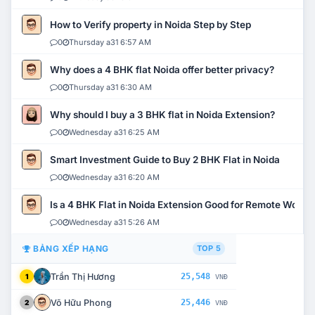
How to Verify property in Noida Step by Step
0
Thursday a31 6:57 AM
Why does a 4 BHK flat Noida offer better privacy?
0
Thursday a31 6:30 AM
Why should I buy a 3 BHK flat in Noida Extension?
0
Wednesday a31 6:25 AM
Smart Investment Guide to Buy 2 BHK Flat in Noida
0
Wednesday a31 6:20 AM
Is a 4 BHK Flat in Noida Extension Good for Remote Work?
0
Wednesday a31 5:26 AM
BẢNG XẾP HẠNG
TOP 5
Trần Thị Hương
25,548
1
VNĐ
Võ Hữu Phong
25,446
2
VNĐ