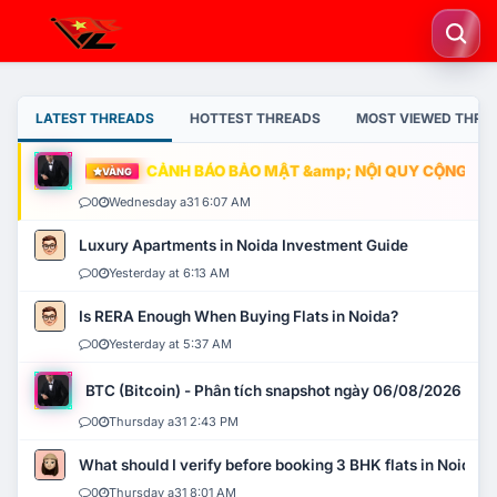
LATEST THREADS
HOTTEST THREADS
MOST VIEWED THRE
CẢNH BÁO BẢO MẬT &amp; NỘI QUY CỘNG ĐỒNG
VÀNG
0
Wednesday a31 6:07 AM
Luxury Apartments in Noida Investment Guide
0
Yesterday at 6:13 AM
Is RERA Enough When Buying Flats in Noida?
0
Yesterday at 5:37 AM
BTC (Bitcoin) - Phân tích snapshot ngày 06/08/2026
0
Thursday a31 2:43 PM
What should I verify before booking 3 BHK flats in Noida?
0
Thursday a31 8:01 AM