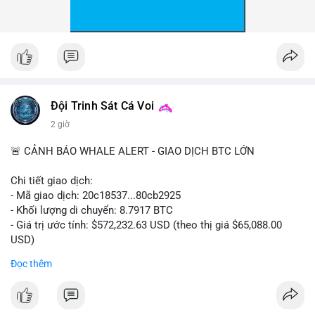
Đội Trinh Sát Cá Voi
2 giờ
🚨 CẢNH BÁO WHALE ALERT - GIAO DỊCH BTC LỚN
Chi tiết giao dịch:
- Mã giao dịch: 20c18537...80cb2925
- Khối lượng di chuyển: 8.7917 BTC
- Giá trị ước tính: $572,232.63 USD (theo thị giá $65,088.00
USD)
- Thời gian: 16:19:57 2026-08-08 UTC
Đọc thêm
Nhận định phân tích hành vi của Cá voi dựa trên giao dịch này:
Khối lượng 8.79 BTC tương đương hơn nửa triệu USD được di
chuyển trong một giao dịch đơn lẻ cho thấy chủ thể có quy mô