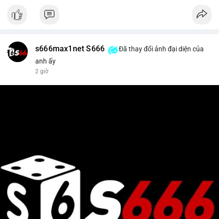
s666max1net S666
Đã thay đổi ảnh đại diện của
anh ấy
2 giờ