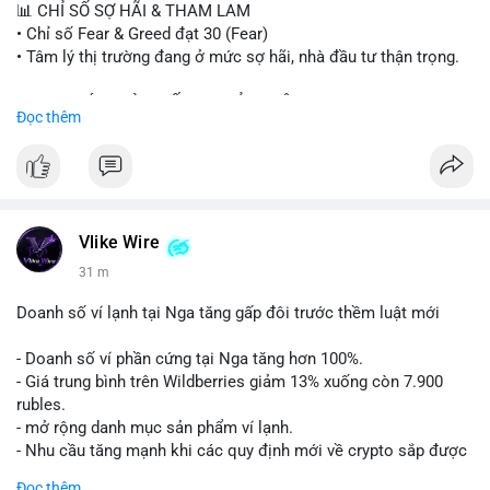
📊 CHỈ SỐ SỢ HÃI & THAM LAM
$btc $eth $sol $xrp $cc $sky $sand $skr
#skr
• Chỉ số Fear & Greed đạt 30 (Fear)
• Tâm lý thị trường đang ở mức sợ hãi, nhà đầu tư thận trọng.
#vlikevn
#titanbot
📈 XU HƯỚNG TÌM KIẾM & THẢO LUẬN
Đọc thêm
📰 Nguồn: Decrypt
• CoinGecko Trending: PENGU, TUT, ACE, CASHCAT, ANSEM,
STONKBROKER, UNI
• LunarCrush Trending: Ethereum, Solana, Dogecoin, Polkadot,
Chainlink, Taylor Swift, Tesla
• Google Trends Việt Nam: Real Madrid, Giao hữu câu lạc bộ,
Tinh hà say hi
Vlike Wire
31 m
💬 DÒNG CHẢY TIN TỨC & TRUYỀN THÔNG
• Binance Square: Cộng đồng đang tranh luận về lệnh
Doanh số ví lạnh tại Nga tăng gấp đôi trước thềm luật mới
Long/Short, kỳ vọng vào các kèo $ACE, $RAVE và lo ngại tin
xấu từ SpaceX/Musk.
- Doanh số ví phần cứng tại Nga tăng hơn 100%.
• Tin tức quốc tế: US spot Bitcoin ETFs ghi nhận dòng tiền 1 tỷ
- Giá trung bình trên Wildberries giảm 13% xuống còn 7.900
USD; Nansen founder dự báo Bitcoin không dưới 60K; Chi tiêu
rubles.
thẻ Crypto đạt ATH 759 triệu USD.
- mở rộng danh mục sản phẩm ví lạnh.
• Thông báo Binance: Hỗ trợ cổ tức Apple/IBM qua bStocks;
- Nhu cầu tăng mạnh khi các quy định mới về crypto sắp được
Ra mắt giải đấu MMT Trading Tournament; Tiếp tục chiến dịch
áp dụng.
Đọc thêm