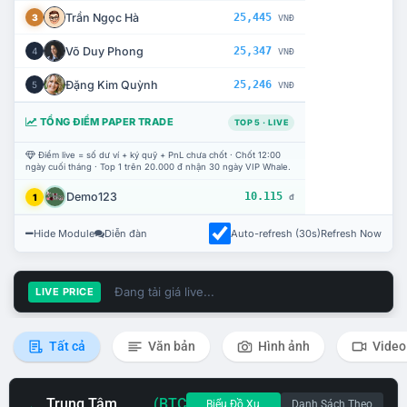
Trần Ngọc Hà
25,445
3
VNĐ
Võ Duy Phong
25,347
4
VNĐ
Đặng Kim Quỳnh
25,246
5
VNĐ
TỔNG ĐIỂM PAPER TRADE
TOP 5 · LIVE
Điểm live = số dư ví + ký quỹ + PnL chưa chốt · Chốt 12:00
ngày cuối tháng · Top 1 trên 20.000 đ nhận 30 ngày VIP Whale.
Demo123
10.115
1
đ
Hide Module
Diễn đàn
Auto-refresh (30s)
Refresh Now
Đang tải giá live...
LIVE PRICE
Tất cả
Văn bản
Hình ảnh
Video
Trung Tâm
(BTC
Biểu Đồ Xu
Danh Sách Theo