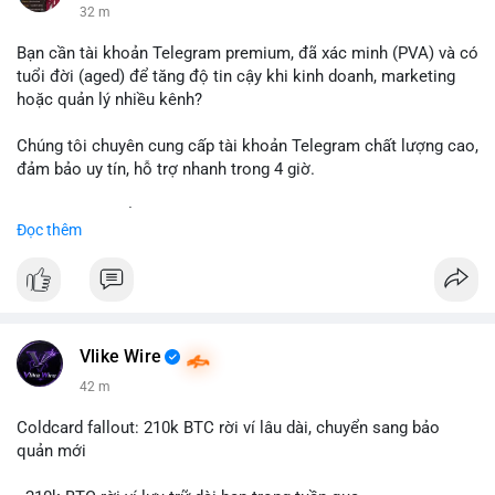
32 m
Bạn cần tài khoản Telegram premium, đã xác minh (PVA) và có
tuổi đời (aged) để tăng độ tin cậy khi kinh doanh, marketing
hoặc quản lý nhiều kênh?
Chúng tôi chuyên cung cấp tài khoản Telegram chất lượng cao,
đảm bảo uy tín, hỗ trợ nhanh trong 4 giờ.
Liên hệ ngay để được tư vấn và nhận ưu đãi:
Đọc thêm
📞 WhatsApp: +1 660 215-8938
✈️ Telegram: @localpvashop
📧 Email: localpvashop@gmail.com
Đặt mua ngay hôm nay để sở hữu tài khoản Telegram
premium, PVA, aged với giá tốt nhất!
Vlike Wire
42 m
Coldcard fallout: 210k BTC rời ví lâu dài, chuyển sang bảo
quản mới