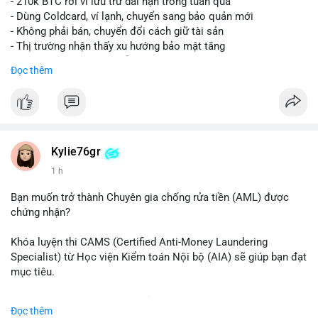
- 210k BTC rời ví lưu trữ dài hạn trong tuần qua
- Dùng Coldcard, ví lạnh, chuyển sang bảo quản mới
- Không phải bán, chuyển đổi cách giữ tài sản
- Thị trường nhận thấy xu hướng bảo mật tăng
- BTC tiếp tục giữ vị trí dẫn đầu
Đọc thêm
#binancesquare
#cryptonews
#btc
$btc
#vlikevn
#titanbot
Kylie76gr
1 h
📰 Nguồn: CoinDesk
Bạn muốn trở thành Chuyên gia chống rửa tiền (AML) được
chứng nhận?
Khóa luyện thi CAMS (Certified Anti-Money Laundering
Specialist) từ Học viện Kiểm toán Nội bộ (AIA) sẽ giúp bạn đạt
mục tiêu.
Chương trình được thiết kế bởi các chuyên gia hàng đầu, bao
Đọc thêm
gồm tài liệu toàn diện, câu hỏi thực hành, bài thi thử sát thực