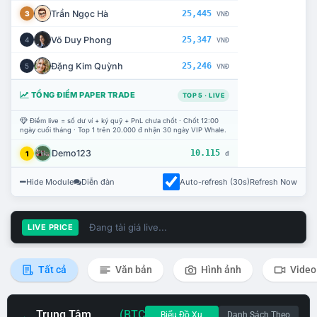
Trần Ngọc Hà
25,445
3
VNĐ
Võ Duy Phong
25,347
4
VNĐ
Đặng Kim Quỳnh
25,246
5
VNĐ
TỔNG ĐIỂM PAPER TRADE
TOP 5 · LIVE
Điểm live = số dư ví + ký quỹ + PnL chưa chốt · Chốt 12:00
ngày cuối tháng · Top 1 trên 20.000 đ nhận 30 ngày VIP Whale.
Demo123
10.115
1
đ
Hide Module
Diễn đàn
Auto-refresh (30s)
Refresh Now
Đang tải giá live...
LIVE PRICE
Tất cả
Văn bản
Hình ảnh
Video
Trung Tâm
(BTC
Biểu Đồ Xu
Danh Sách Theo