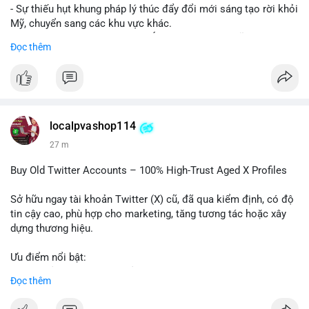
- Sự thiếu hụt khung pháp lý thúc đẩy đổi mới sáng tạo rời khỏi
Mỹ, chuyển sang các khu vực khác.
- Các trung tâm tài chính châu Á có cơ hội chiếm lĩnh thị
Đọc thêm
trường khi Mỹ còn đang lúng túng về luật pháp.
#binancesquare
#cryptonews
#regulation
#asia
#blockchain
$btc $eth
localpvashop114
#vlikevn
#titanbot
27 m
📰 Nguồn: Cointelegraph
Buy Old Twitter Accounts – 100% High-Trust Aged X Profiles
Sở hữu ngay tài khoản Twitter (X) cũ, đã qua kiểm định, có độ
tin cậy cao, phù hợp cho marketing, tăng tương tác hoặc xây
dựng thương hiệu.
Ưu điểm nổi bật:
- Tài khoản aged, có lịch sử hoạt động lâu năm
Đọc thêm
- Hồ sơ hoàn chỉnh, giảm nguy cơ bị khóa
- Hỗ trợ 24/7, phản hồi nhanh chóng