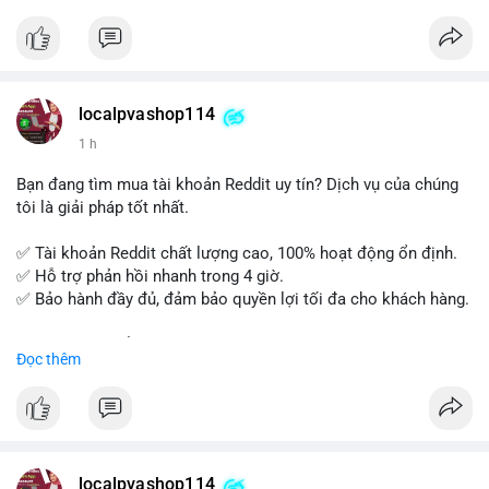
tế và lớp học trực tuyến linh hoạt.
Xây dựng nền tảng kiến thức AML vững chắc và tự tin bước
vào kỳ thi CAMS với sự chuẩn bị tốt nhất.
localpvashop114
Đăng ký ngay hôm nay để nâng cao năng lực và mở rộng cơ
1 h
hội nghề nghiệp trong lĩnh vực tài chính!
Bạn đang tìm mua tài khoản Reddit uy tín? Dịch vụ của chúng
tôi là giải pháp tốt nhất.
✅ Tài khoản Reddit chất lượng cao, 100% hoạt động ổn định.
✅ Hỗ trợ phản hồi nhanh trong 4 giờ.
✅ Bảo hành đầy đủ, đảm bảo quyền lợi tối đa cho khách hàng.
Liên hệ ngay để được tư vấn và đặt mua:
Đọc thêm
📞 WhatsApp: +1 660 215-8938
✈️ Telegram: @localpvashop
📧 Email: localpvashop@gmail.com
Mua tài khoản Reddit ngay hôm nay để phát triển chiến dịch
của bạn!
localpvashop114