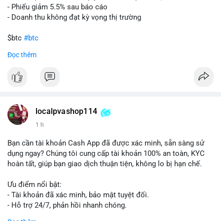
- Phiếu giảm 5.5% sau báo cáo
- Doanh thu không đạt kỳ vọng thị trường
$btc
#btc
Đọc thêm
#vlikevn
#titanbot
📰 Nguồn: Cointelegraph
localpvashop114
1 h
Bạn cần tài khoản Cash App đã được xác minh, sẵn sàng sử
dụng ngay? Chúng tôi cung cấp tài khoản 100% an toàn, KYC
hoàn tất, giúp bạn giao dịch thuận tiện, không lo bị hạn chế.
Ưu điểm nổi bật:
- Tài khoản đã xác minh, bảo mật tuyệt đối.
- Hỗ trợ 24/7, phản hồi nhanh chóng.
- Giao dịch minh bạch, đáng tin cậy.