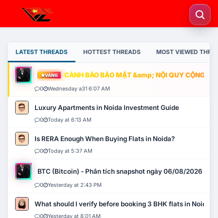
LATEST THREADS
HOTTEST THREADS
MOST VIEWED THRE
CẢNH BÁO BẢO MẬT &amp; NỘI QUY CỘNG ĐỒNG
VÀNG
0
Wednesday a31 6:07 AM
Luxury Apartments in Noida Investment Guide
0
Today at 6:13 AM
Is RERA Enough When Buying Flats in Noida?
0
Today at 5:37 AM
BTC (Bitcoin) - Phân tích snapshot ngày 06/08/2026
0
Yesterday at 2:43 PM
What should I verify before booking 3 BHK flats in Noida?
0
Yesterday at 8:01 AM