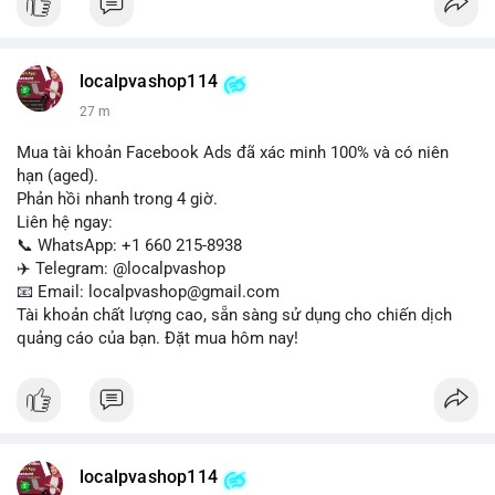
Liên hệ ngay để được tư vấn:
📞 WhatsApp: +1 660 215-8938
✈️ Telegram: @localpvashop
localpvashop114
📧 Email: localpvashop@gmail.com
27 m
Mua tài khoản Facebook Ads đã xác minh 100% và có niên
hạn (aged).
Phản hồi nhanh trong 4 giờ.
Liên hệ ngay:
📞 WhatsApp: +1 660 215-8938
✈️ Telegram: @localpvashop
📧 Email: localpvashop@gmail.com
Tài khoản chất lượng cao, sẵn sàng sử dụng cho chiến dịch
quảng cáo của bạn. Đặt mua hôm nay!
localpvashop114