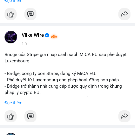
Đọc thêm
Liên hệ ngay để được tư vấn và sở hữu tài khoản ngay hôm
nay:
📞 WhatsApp: +1 660 215-8938
✈️ Telegram: @localpvashop
📧 Email: localpvashop@gmail.com
Vlike Wire
1 h
Bridge của Stripe gia nhập danh sách MiCA EU sau phê duyệt
Luxembourg
- Bridge, công ty con Stripe, đăng ký MiCA EU.
- Phê duyệt từ Luxembourg cho phép hoạt động hợp pháp.
- Bridge trở thành nhà cung cấp được quy định trong khung
pháp lý crypto EU.
- Tác động: tăng tính minh bạch, uy tín, mở rộng dịch vụ crypto.
Đọc thêm
#binancesquare
#cryptonews
#mica
#stripe
#bridge
#eu
#luxembourg
$btc $eth