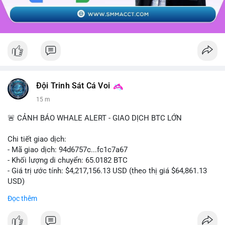
Đội Trinh Sát Cá Voi
15 m
🚨 CẢNH BÁO WHALE ALERT - GIAO DỊCH BTC LỚN
Chi tiết giao dịch:
- Mã giao dịch: 94d6757c...fc1c7a67
- Khối lượng di chuyển: 65.0182 BTC
- Giá trị ước tính: $4,217,156.13 USD (theo thị giá $64,861.13
USD)
- Thời gian: 10:19:40 2026-08-07 UTC
Đọc thêm
Nhận định phân tích: Giao dịch 65.0182 BTC trị giá hơn 4.2
triệu USD được thực hiện trong phiên châu Á cho thấy dấu hiệu