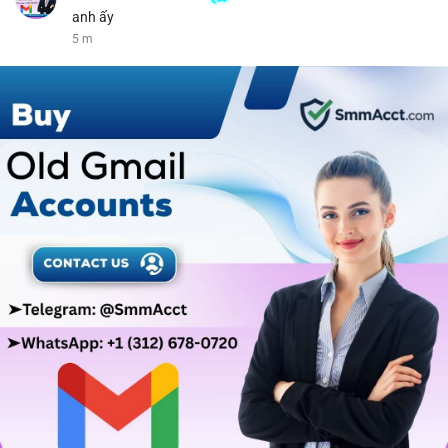
anh ấy
5 m