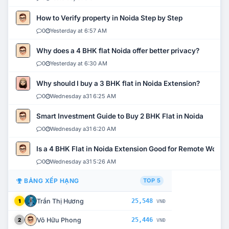
How to Verify property in Noida Step by Step
0
Yesterday at 6:57 AM
Why does a 4 BHK flat Noida offer better privacy?
0
Yesterday at 6:30 AM
Why should I buy a 3 BHK flat in Noida Extension?
0
Wednesday a31 6:25 AM
Smart Investment Guide to Buy 2 BHK Flat in Noida
0
Wednesday a31 6:20 AM
Is a 4 BHK Flat in Noida Extension Good for Remote Work?
0
Wednesday a31 5:26 AM
BẢNG XẾP HẠNG
TOP 5
Trần Thị Hương
25,548
1
VNĐ
Võ Hữu Phong
25,446
2
VNĐ