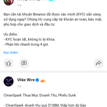
1 h
Bạn cần tài khoản Binance đã được xác minh (KYC) sẵn sàng
sử dụng ngay? Chúng tôi cung cấp tài khoản an toàn, bảo mật,
phù hợp cho giao dịch và đầu tư.
Ưu điểm:
- KYC hoàn tất, không lo bị khóa.
- Phản hồi nhanh trong 4 giờ.
- Hỗ trợ tận tình 24/7.
Đọc thêm
Liên hệ ngay để được tư vấn:
📞 WhatsApp: +1 660 215-8938
✈️ Telegram: @localpvashop
Vlike Wire
1 h
CleanSpark Thua Mục Doanh Thu, Phiếu Sunk
- CleanSpark doanh thu quý $138M, thấp hơn dự báo