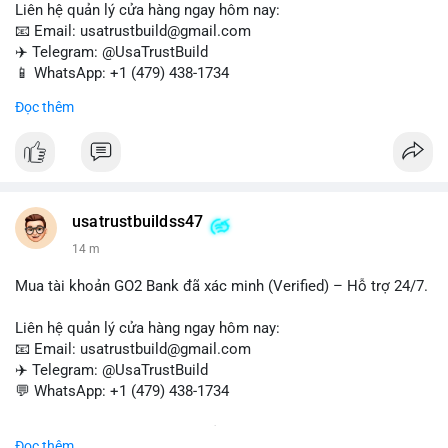
Liên hệ quản lý cửa hàng ngay hôm nay:
📧 Email: usatrustbuild@gmail.com
✈️ Telegram: @UsaTrustBuild
📱 WhatsApp: +1 (479) 438-1734
Đọc thêm
Tài khoản WebMoney xác minh sẵn sàng – giao dịch nhanh
chóng, an toàn, phù hợp cho thanh toán trực tuyến, nhận tiền
và chuyển tiền quốc tế.
#buyverifiedwebmoneyaccounts
#webmoney
#verifiedaccounts
#onlinepayment
#cashout
#sendmoney
usatrustbuildss47
#trustbuild
14 m
Mua tài khoản GO2 Bank đã xác minh (Verified) – Hỗ trợ 24/7.
Liên hệ quản lý cửa hàng ngay hôm nay:
📧 Email: usatrustbuild@gmail.com
✈️ Telegram: @UsaTrustBuild
💬 WhatsApp: +1 (479) 438-1734
Dịch vụ uy tín, nhanh chóng, bảo mật – phù hợp cho giao dịch,
Đọc thêm