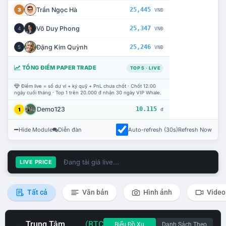
Trần Ngọc Hà
25,445
3
VNĐ
Võ Duy Phong
25,347
4
VNĐ
Đặng Kim Quỳnh
25,246
5
VNĐ
TỔNG ĐIỂM PAPER TRADE
TOP 5 · LIVE
Điểm live = số dư ví + ký quỹ + PnL chưa chốt · Chốt 12:00
ngày cuối tháng · Top 1 trên 20.000 đ nhận 30 ngày VIP Whale.
Demo123
10.115
1
đ
Hide Module
Diễn đàn
Auto-refresh (30s)
Refresh Now
Đang tải giá live...
LIVE PRICE
Tất cả
Văn bản
Hình ảnh
Video
Trung Tâm
(BTC
Biểu Đồ Xu
Danh Sách Theo