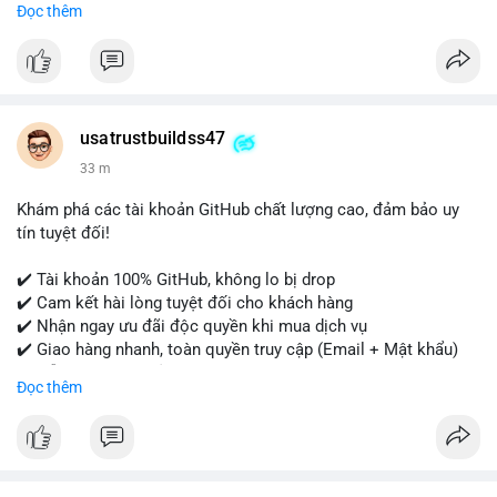
Đọc thêm
- WhatsApp: +1 (479) 438-1734
Tài khoản của chúng tôi được đánh giá cao về độ tin cậy và
tính sẵn sàng, giúp bạn giao dịch thuận lợi. Hãy nhắn tin ngay
để được tư vấn chi tiết.
usatrustbuildss47
#buyverifiedpaypalaccounts
#marketing
#seo
#smm
33 m
#onlineshopping
#digitalmarketing
#usa
#highqualityaccounts
#readytouseaccounts
Khám phá các tài khoản GitHub chất lượng cao, đảm bảo uy
tín tuyệt đối!
✔️ Tài khoản 100% GitHub, không lo bị drop
✔️ Cam kết hài lòng tuyệt đối cho khách hàng
✔️ Nhận ngay ưu đãi độc quyền khi mua dịch vụ
✔️ Giao hàng nhanh, toàn quyền truy cập (Email + Mật khẩu)
✔️ Hỗ trợ 24/7 và bảo hành thay thế
Đọc thêm
Cần xác nhận đơn hàng? Liên hệ ngay để được tư vấn!
📧 Email: usatrustbuild@gmail.com
📩 Telegram: @UsaTrustBuild