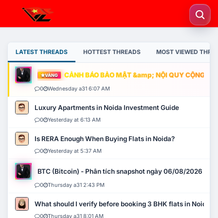
LATEST THREADS
HOTTEST THREADS
MOST VIEWED THRE
CẢNH BÁO BẢO MẬT &amp; NỘI QUY CỘNG ĐỒNG
VÀNG
0
Wednesday a31 6:07 AM
Luxury Apartments in Noida Investment Guide
0
Yesterday at 6:13 AM
Is RERA Enough When Buying Flats in Noida?
0
Yesterday at 5:37 AM
BTC (Bitcoin) - Phân tích snapshot ngày 06/08/2026
0
Thursday a31 2:43 PM
What should I verify before booking 3 BHK flats in Noida?
0
Thursday a31 8:01 AM