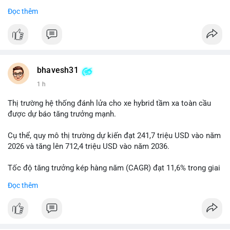
Đọc thêm
$btc
#btc
#vlikevn
#titanbot
📰 Nguồn: Cointelegraph
bhavesh31
1 h
Thị trường hệ thống đánh lửa cho xe hybrid tầm xa toàn cầu
được dự báo tăng trưởng mạnh.
Cụ thể, quy mô thị trường dự kiến đạt 241,7 triệu USD vào năm
2026 và tăng lên 712,4 triệu USD vào năm 2036.
Tốc độ tăng trưởng kép hàng năm (CAGR) đạt 11,6% trong giai
đoạn dự báo.
Đọc thêm
Đây là cơ hội lớn cho các nhà sản xuất và nhà đầu tư trong lĩnh
vực công nghệ ô tô xanh.