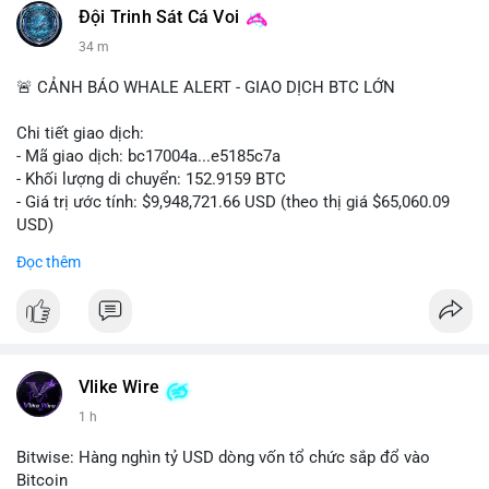
Đội Trinh Sát Cá Voi
34 m
🚨 CẢNH BÁO WHALE ALERT - GIAO DỊCH BTC LỚN
Chi tiết giao dịch:
- Mã giao dịch: bc17004a...e5185c7a
- Khối lượng di chuyển: 152.9159 BTC
- Giá trị ước tính: $9,948,721.66 USD (theo thị giá $65,060.09
USD)
- Thời gian: 14:19:56 2026-08-08 UTC
Đọc thêm
Nhận định phân tích:
Khối lượng 152.9 BTC trị giá gần 10 triệu USD được chuyển
trong một giao dịch chưa xác nhận cho thấy dấu hiệu của một
tổ chức lớn hoặc cá voi đang tái cơ cấu danh mục. Với mức
giá quanh vùng $65,000, động thái này có thể là bước chuẩn bị
Vlike Wire
cho chiến lược tích lũy dài hạn hoặc chuyển lên sàn để thanh
1 h
khoản. Một giao dịch lớn như vậy thường tạo áp lực tâm lý
ngắn hạn lên thị trường, khiến nhà đầu tư nhỏ lẻ dễ bị dao
Bitwise: Hàng nghìn tỷ USD dòng vốn tổ chức sắp đổ vào
động.
Bitcoin