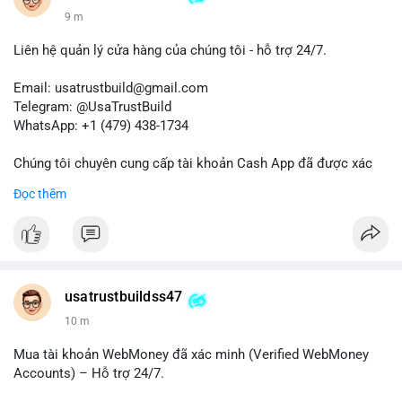
9 m
Liên hệ quản lý cửa hàng của chúng tôi - hỗ trợ 24/7.
Email: usatrustbuild@gmail.com
Telegram: @UsaTrustBuild
WhatsApp: +1 (479) 438-1734
Chúng tôi chuyên cung cấp tài khoản Cash App đã được xác
minh (Buy Verified Cash App Accounts) cho các nhu cầu
Đọc thêm
marketing, SEO, SMM, chuyển tiền, gửi tiền qua di động, thanh
toán USDT và các giao dịch tiền mặt tại Mỹ.
Liên hệ ngay để được tư vấn và hỗ trợ nhanh nhất!
#buyverifiedcashappaccounts
#marketing
#seo
#smm
usatrustbuildss47
#trendingnow
#cashout
#sendmoney
#mobiledeposit
#pay
10 m
#usdt
#usa
Mua tài khoản WebMoney đã xác minh (Verified WebMoney
Accounts) – Hỗ trợ 24/7.