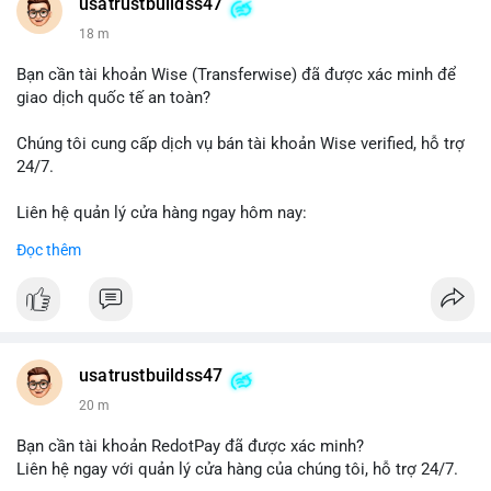
Telegram: @UsaTrustBuild
usatrustbuildss47
WhatsApp: +1 (479) 438-1734
18 m
#thanhtoanonline
#venmo
#chuyentien
#giaodichantoan
Bạn cần tài khoản Wise (Transferwise) đã được xác minh để
#taichinhso
#seo
#smm
giao dịch quốc tế an toàn?
Chúng tôi cung cấp dịch vụ bán tài khoản Wise verified, hỗ trợ
24/7.
Liên hệ quản lý cửa hàng ngay hôm nay:
📧 Email: usatrustbuild@gmail.com
Đọc thêm
✈️ Telegram: @UsaTrustBuild
📱 WhatsApp: +1 (479) 438-1734
Dịch vụ của chúng tôi phù hợp cho nhu cầu chuyển tiền, nhận
tiền, thanh toán quốc tế.
usatrustbuildss47
#buyverifiedwiseaccounts
#marketing
#seo
#smm
20 m
#trendingnow
#cashout
#sendmoney
#mobiledeposit
#pay
#usdt
Bạn cần tài khoản RedotPay đã được xác minh?
Liên hệ ngay với quản lý cửa hàng của chúng tôi, hỗ trợ 24/7.