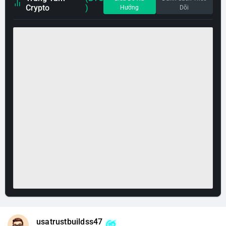
Crypto
)
Hướng
Dõi
usatrustbuildss47