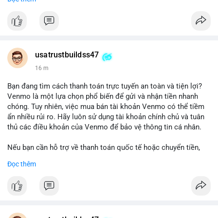
chuyển tiền, mobile deposit và thanh toán USDT.
#buyverifiedgo2bankaccounts
#marketing
#seo
#smm
#trendingnow
#cashout
#sendmoney
#mobiledeposit
#pay
#usdt
usatrustbuildss47
16 m
Bạn đang tìm cách thanh toán trực tuyến an toàn và tiện lợi?
Venmo là một lựa chọn phổ biến để gửi và nhận tiền nhanh
chóng. Tuy nhiên, việc mua bán tài khoản Venmo có thể tiềm
ẩn nhiều rủi ro. Hãy luôn sử dụng tài khoản chính chủ và tuân
thủ các điều khoản của Venmo để bảo vệ thông tin cá nhân.
Nếu bạn cần hỗ trợ về thanh toán quốc tế hoặc chuyển tiền,
hãy liên hệ với chúng tôi qua email hoặc Telegram. Chúng tôi
Đọc thêm
cung cấp dịch vụ tư vấn và giải pháp thanh toán trực tuyến an
toàn.
Liên hệ:
Email: usatrustbuild@gmail.com