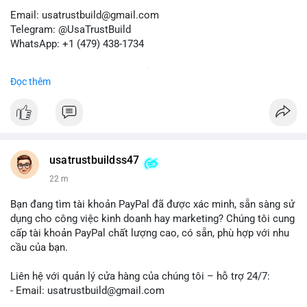
Email: usatrustbuild@gmail.com
Telegram: @UsaTrustBuild
WhatsApp: +1 (479) 438-1734
Dịch vụ uy tín, nhanh chóng, bảo mật.
Đọc thêm
#buyverifiedredotpayaccount
#marketing
#seo
#smm
#trendingnow
#cashout
#sendmoney
#mobiledeposit
#pay
#usdt
#btc
usatrustbuildss47
22 m
Bạn đang tìm tài khoản PayPal đã được xác minh, sẵn sàng sử
dụng cho công việc kinh doanh hay marketing? Chúng tôi cung
cấp tài khoản PayPal chất lượng cao, có sẵn, phù hợp với nhu
cầu của bạn.
Liên hệ với quản lý cửa hàng của chúng tôi – hỗ trợ 24/7:
- Email: usatrustbuild@gmail.com
- Telegram: @UsaTrustBuild