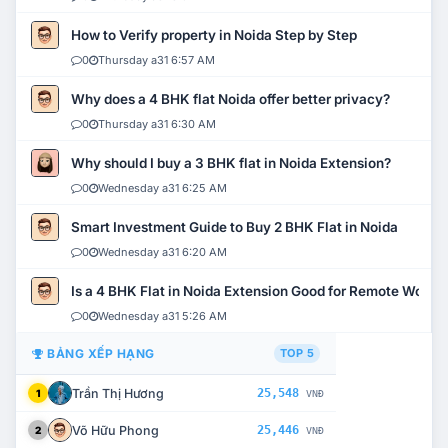
How to Verify property in Noida Step by Step
0
Thursday a31 6:57 AM
Why does a 4 BHK flat Noida offer better privacy?
0
Thursday a31 6:30 AM
Why should I buy a 3 BHK flat in Noida Extension?
0
Wednesday a31 6:25 AM
Smart Investment Guide to Buy 2 BHK Flat in Noida
0
Wednesday a31 6:20 AM
Is a 4 BHK Flat in Noida Extension Good for Remote Work?
0
Wednesday a31 5:26 AM
BẢNG XẾP HẠNG
TOP 5
Trần Thị Hương
25,548
1
VNĐ
Võ Hữu Phong
25,446
2
VNĐ