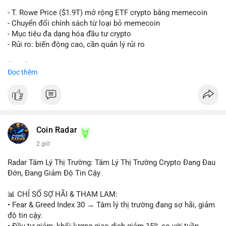
trên sàn tập trung hoặc OTC. Mặt khác, nếu địa chỉ nhận là ví
lạnh không kết nối internet, khả năng cao là hành động tích lũy
- T. Rowe Price ($1.9T) mở rộng ETF crypto bằng memecoin
dài hạn, giảm áp lực bán ngắn hạn. Thời điểm cuối tuần, thanh
- Chuyển đổi chính sách từ loại bỏ memecoin
khoản mỏng, khiến biến động giá quanh vùng $65,000 có thể
- Mục tiêu đa dạng hóa đầu tư crypto
mạnh hơn bình thường khi lệnh này được xác nhận.
- Rủi ro: biến động cao, cần quản lý rủi ro
Lời khuyên ngắn gọn cho nhà đầu tư nhỏ lẻ:
$btc $eth
Đọc thêm
Theo dõi xác nhận của giao dịch này. Nếu coin vào sàn giao
dịch lớn, cần thận trọng với nhịp điều chỉnh ngắn hạn. Tuyệt
#vlikevn
#titanbot
đối không sử dụng đòn bẩy cao trong 24 giờ tới khi dòng tiền
lớn chưa xác định rõ đích đến cuối cùng.
📰 Nguồn: CoinDesk
#153btc
#10triệuusd
#chuyểnvílớn
#btcmempool
Coin Radar
#áplựcbántiềmnăng
2 giờ
Radar Tâm Lý Thị Trường: Tâm Lý Thị Trường Crypto Đang Đau
Đớn, Đang Giảm Độ Tin Cậy
📊 CHỈ SỐ SỢ HÃI & THAM LAM:
• Fear & Greed Index 30 → Tâm lý thị trường đang sợ hãi, giảm
độ tin cậy.