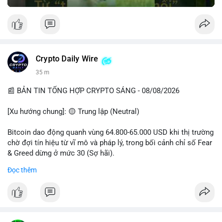
Crypto Daily Wire
35 m
📰 BẢN TIN TỔNG HỢP CRYPTO SÁNG - 08/08/2026
[Xu hướng chung]: 🟡 Trung lập (Neutral)
Bitcoin dao động quanh vùng 64.800-65.000 USD khi thị trường
chờ đợi tín hiệu từ vĩ mô và pháp lý, trong bối cảnh chỉ số Fear
& Greed dừng ở mức 30 (Sợ hãi).
Đọc thêm
- Thị trường & Giá cả: Chuỗi giao dịch cá voi BTC diễn ra dày
đặc, đáng chú ý nhất là lệnh chuyển 289,92 BTC trị giá 18,83
triệu USD lúc 08:19 UTC và 61,37 BTC (gần 4 triệu USD) lúc
06:19 UTC. Các lệnh này chủ yếu là tái phân bổ tài sản, chưa
tạo áp lực bán trực tiếp lên sàn.