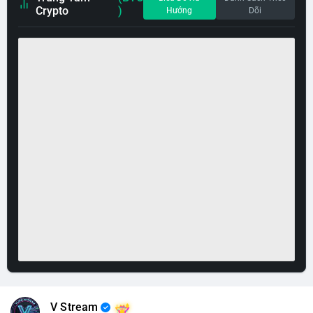
Crypto
)
Hướng
Dõi
V Stream