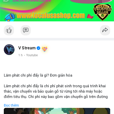
V Stream
1 h
·
Youtube
Lâm phát chi phí đẩy là gì? Đơn giản hóa
Lâm phát chi phí đẩy là chi phí phát sinh trong quá trình khai
thác, vận chuyển và bảo quản gỗ từ rừng tới nhà máy hoặc
điểm tiêu thụ. Chi phí này bao gồm vận chuyển gỗ trên đường
bộ, đường thủy hoặc đường ray, phụ thuộc vào khoảng cách và
Đọc thêm
điều kiện địa hình. Việc hiểu rõ chi phí đẩy giúp doanh nghiệp
lâm nghiệp tối ưu hoá chuỗi cung ứng và kiểm soát lợi nhuận.