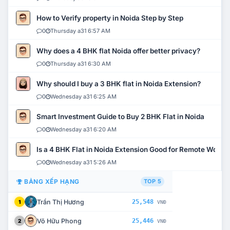
How to Verify property in Noida Step by Step
0
Thursday a31 6:57 AM
Why does a 4 BHK flat Noida offer better privacy?
0
Thursday a31 6:30 AM
Why should I buy a 3 BHK flat in Noida Extension?
0
Wednesday a31 6:25 AM
Smart Investment Guide to Buy 2 BHK Flat in Noida
0
Wednesday a31 6:20 AM
Is a 4 BHK Flat in Noida Extension Good for Remote Work?
0
Wednesday a31 5:26 AM
BẢNG XẾP HẠNG
TOP 5
Trần Thị Hương
25,548
1
VNĐ
Võ Hữu Phong
25,446
2
VNĐ