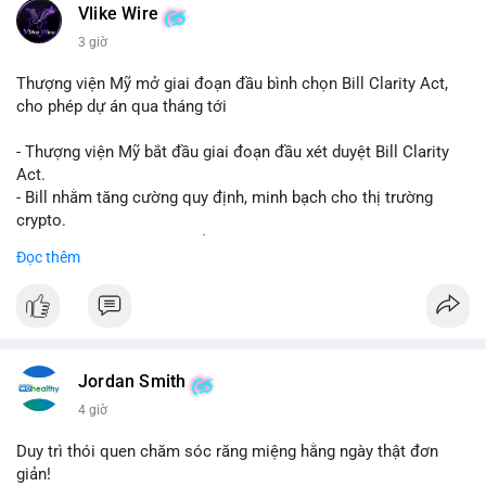
Vlike Wire
3 giờ
Thượng viện Mỹ mở giai đoạn đầu bình chọn Bill Clarity Act,
cho phép dự án qua tháng tới
- Thượng viện Mỹ bắt đầu giai đoạn đầu xét duyệt Bill Clarity
Act.
- Bill nhằm tăng cường quy định, minh bạch cho thị trường
crypto.
- Đạt 60 phiếu cần thiết để tiến tới tháng tới.
Đọc thêm
- Bill có thể ảnh hưởng pháp lý, hoạt động của các đồng tiền kỹ
thuật số.
#binancesquare
#cryptonews
#regulation
#ussenate
#clarityact
Jordan Smith
$btc $eth
4 giờ
#vlikevn
#titanbot
Duy trì thói quen chăm sóc răng miệng hằng ngày thật đơn
giản!