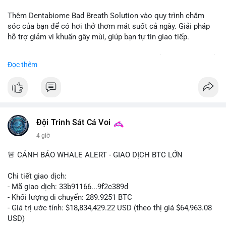
📰 Nguồn: CoinDesk
Thêm Dentabiome Bad Breath Solution vào quy trình chăm
sóc của bạn để có hơi thở thơm mát suốt cả ngày. Giải pháp
hỗ trợ giảm vi khuẩn gây mùi, giúp bạn tự tin giao tiếp.
Bắt đầu ngay hôm nay với bước chăm sóc nhỏ nhưng hiệu quả
Đọc thêm
lớn cho nụ cười khỏe mạnh.
#dentabiome
#badbreathsolution
#hoithothommat
#chamsocrangmieng
#suckhoerangmieng
#nucuoitutin
Đội Trinh Sát Cá Voi
4 giờ
🚨 CẢNH BÁO WHALE ALERT - GIAO DỊCH BTC LỚN
Chi tiết giao dịch:
- Mã giao dịch: 33b91166...9f2c389d
- Khối lượng di chuyển: 289.9251 BTC
- Giá trị ước tính: $18,834,429.22 USD (theo thị giá $64,963.08
USD)