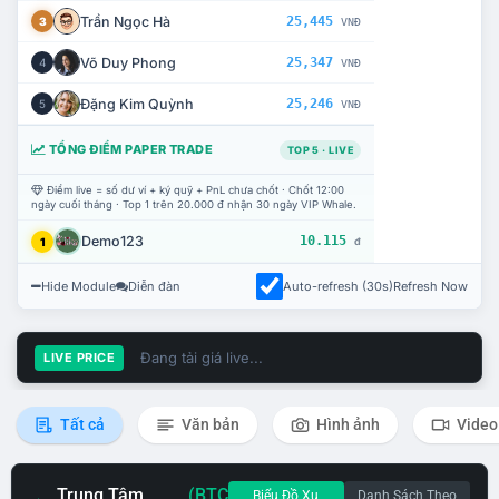
Trần Ngọc Hà
25,445
3
VNĐ
Võ Duy Phong
25,347
4
VNĐ
Đặng Kim Quỳnh
25,246
5
VNĐ
TỔNG ĐIỂM PAPER TRADE
TOP 5 · LIVE
Điểm live = số dư ví + ký quỹ + PnL chưa chốt · Chốt 12:00
ngày cuối tháng · Top 1 trên 20.000 đ nhận 30 ngày VIP Whale.
Demo123
10.115
1
đ
Hide Module
Diễn đàn
Auto-refresh (30s)
Refresh Now
Đang tải giá live...
LIVE PRICE
Tất cả
Văn bản
Hình ảnh
Video
Trung Tâm
(BTC
Biểu Đồ Xu
Danh Sách Theo