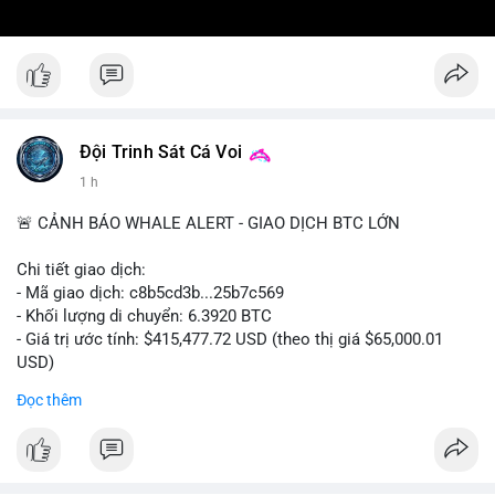
Đội Trinh Sát Cá Voi
1 h
🚨 CẢNH BÁO WHALE ALERT - GIAO DỊCH BTC LỚN
Chi tiết giao dịch:
- Mã giao dịch: c8b5cd3b...25b7c569
- Khối lượng di chuyển: 6.3920 BTC
- Giá trị ước tính: $415,477.72 USD (theo thị giá $65,000.01
USD)
- Thời gian: 11:19:49 2026-08-08 UTC
Đọc thêm
Nhận định phân tích: Giao dịch 6.3920 BTC trị giá hơn 415
nghìn USD được xác nhận trong mempool, mức chuyển động
trung bình lớn, chưa đủ tạo áp lực bán trực tiếp nhưng phản