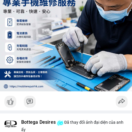
Khối lượng 12.29 BTC chưa đủ tạo áp lực bán lớn, không cần
hoảng loạn. Theo dõi sát dòng tiền đổ vào sàn giao dịch tập
trung trong 24 giờ tới.
#12dot29btc
#vilanh
#tichluydaihan
#phienau
#btcmempool
Bottega Desires
Đã thay đổi ảnh đại diện của anh
ấy