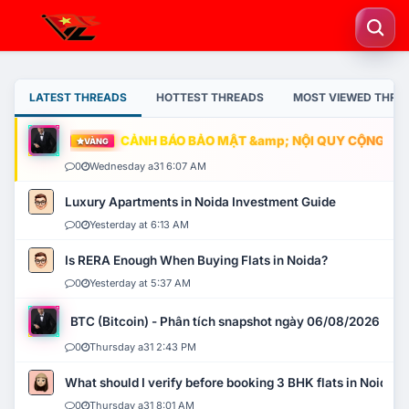
LATEST THREADS
HOTTEST THREADS
MOST VIEWED THRE
CẢNH BÁO BẢO MẬT &amp; NỘI QUY CỘNG ĐỒNG
VÀNG
0
Wednesday a31 6:07 AM
Luxury Apartments in Noida Investment Guide
0
Yesterday at 6:13 AM
Is RERA Enough When Buying Flats in Noida?
0
Yesterday at 5:37 AM
BTC (Bitcoin) - Phân tích snapshot ngày 06/08/2026
0
Thursday a31 2:43 PM
What should I verify before booking 3 BHK flats in Noida?
0
Thursday a31 8:01 AM