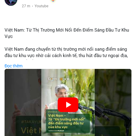
27 m
·
Youtube
Việt Nam: Từ Thị Trường Mới Nổi Đến Điểm Sáng Đầu Tư Khu
Vực
Việt Nam đang chuyển từ thị trường mới nổi sang điểm sáng
đầu tư khu vực nhờ cải cách kinh tế, thu hút đầu tư ngoại địa,
và phát triển ẩm thực, du lịch. Biến động thị trường này tạo cơ
Đọc thêm
hội cho nhà đầu tư lặp lại mô hình thành công của các quốc
gia đang phát triển. Nền tảng crypto tại Việt Nam cũng tăng
trưởng nhờ chính sách ổn định và sự quan tâm từ nhà đầu tư
toàn cầu.
🎥 Xem video trực tiếp tại:
Nguồn: VIETSUCCESS