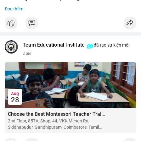
Đọc thêm
#binancesquare
#cryptonews
#btc
#eth
$btc $eth
#vlikevn
#titanbot
Team Educational Institute
đã tạo sự kiện mới
📰 Nguồn: CoinDesk
2 giờ
Aug
28
Choose the Best Montessori Teacher Training Institute in Coimbatore for a Rewarding Career
2nd Floor, 857A, Shop, 44, VKK Menon Rd,
Siddhapudur, Gandhipuram, Coimbatore, Tamil
Nadu 641044