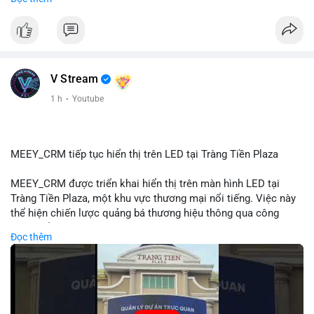
#72dot2609btc
#4triệu7usd
#chuyểnvílạnh
#áplựcbántiềmnăng
#mempoolbtc
#vlikevn
#titanbot
📰 Nguồn: Cointelegraph
V Stream
1 h
·
Youtube
MEEY_CRM tiếp tục hiển thị trên LED tại Tràng Tiền Plaza
MEEY_CRM được triển khai hiển thị trên màn hình LED tại
Tràng Tiền Plaza, một khu vực thương mại nổi tiếng. Việc này
thể hiện chiến lược quảng bá thương hiệu thông qua công
nghệ hiển thị công cộng. Tràng Tiền Plaza thu hút lượng khách
Đọc thêm
lớn hàng ngày, giúp tăng cường nhận diện thương hiệu
MEEY_CRM. Mô hình này kết hợp công nghệ LED với việc đặt
sản tại điểm giao thông quan trọng.
🎥 Xem video trực tiếp tại: