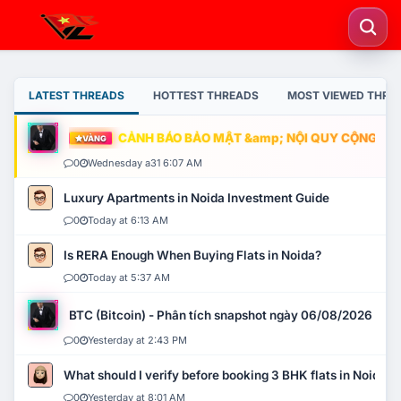
LATEST THREADS
HOTTEST THREADS
MOST VIEWED THRE
CẢNH BÁO BẢO MẬT &amp; NỘI QUY CỘNG ĐỒNG
VÀNG
0
Wednesday a31 6:07 AM
Luxury Apartments in Noida Investment Guide
0
Today at 6:13 AM
Is RERA Enough When Buying Flats in Noida?
0
Today at 5:37 AM
BTC (Bitcoin) - Phân tích snapshot ngày 06/08/2026
0
Yesterday at 2:43 PM
What should I verify before booking 3 BHK flats in Noida?
0
Yesterday at 8:01 AM