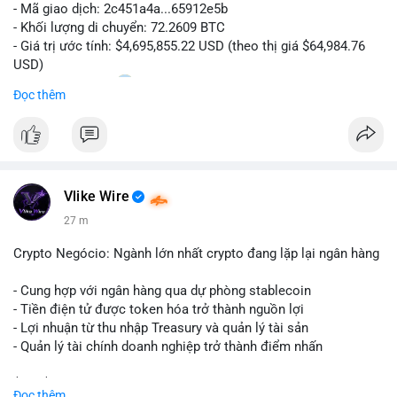
- Mã giao dịch: 2c451a4a...65912e5b
- Khối lượng di chuyển: 72.2609 BTC
- Giá trị ước tính: $4,695,855.22 USD (theo thị giá $64,984.76
USD)
- Thời gian: 15:20
0 2026-08-07 UTC
Đọc thêm
Nhận định phân tích hành vi của Cá voi dựa trên giao dịch này:
Lượng BTC trị giá gần 4,7 triệu USD được dồn vào một giao
dịch duy nhất cho thấy dấu hiệu chuyển tiền có chủ đích,
không phải hành động phân tán nhỏ lẻ. Nếu điểm đến là ví sàn
Vlike Wire
giao dịch, áp lực bán ngắn hạn có thể gia tăng, ảnh hưởng đến
tâm lý nhà đầu tư. Ngược lại, nếu dòng tiền đổ về ví lạnh, đây
27 m
là tín hiệu tích lũy dài hạn, cho thấy cá voi đang gom hàng ở
vùng giá hiện tại thay vì thoát ra.
Crypto Negócio: Ngành lớn nhất crypto đang lặp lại ngân hàng
Lời khuyên ngắn gọn cho nhà đầu tư nhỏ lẻ: Theo dõi sát địa
- Cung hợp với ngân hàng qua dự phòng stablecoin
chỉ nhận của giao dịch này trong 24-48 giờ tới. Đừng vội hành
- Tiền điện tử được token hóa trở thành nguồn lợi
động theo cảm xúc khi chỉ dựa vào một lệnh chuyển đơn lẻ;
- Lợi nhuận từ thu nhập Treasury và quản lý tài sản
hãy quan sát thêm các lệnh tiếp theo để xác nhận xu hướng
- Quản lý tài chính doanh nghiệp trở thành điểm nhấn
dòng tiền trước khi điều chỉnh vị thế.
$btc $eth
Đọc thêm