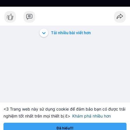
Tải nhiều bài viết hơn
<3 Trang web này sử dụng cookie để đảm bảo bạn có được trải
nghiệm tốt nhất trên mọi thiết bị ℇ>
Khám phá nhiều hơn
Solana
BNB
$1,920.32
$73.92
+0.34%
SOL
+0.75%
BNB
Đã hiểu!!!