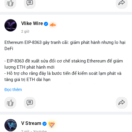
Vlike Wire
2 giờ
Ethereum EIP-8363 gây tranh cãi: giảm phát hành nhưng lo hại
DeFi
- EIP-8363 đề xuất sửa đổi cơ chế staking Ethereum để giảm
lượng ETH phát hành mới
- Hỗ trợ cho rằng đây là bước tiến để kiểm soát lạm phát và
tăng giá trị ETH dài hạn
- Các nhà phê bình lo ngại việc giảm phần thưởng sẽ làm yếu
Đọc thêm
động lực staking, ảnh hưởng đến bảo mật mạng lưới
- Lo ngại thêm: có thể làm giảm hấp dẫn của DeFi, giảm sự phi
tập trung và làm chậm sự tham gia của nhà đầu tư istituционаl
- Diễn ra trong bối cảnh Ethereum đang cân bằng giữa giảm
phát hành và duy trì sức hấp dẫn cho hệ sinh thái
#binancesquare
#cryptonews
#eth
#defi
#eip8363
V Stream
2 giờ
·
Youtube