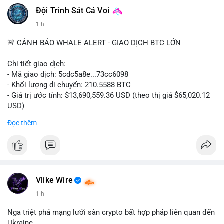
#vlikevn
#titanbot
Đội Trinh Sát Cá Voi
1 h
📰 Nguồn: CoinDesk
🚨 CẢNH BÁO WHALE ALERT - GIAO DỊCH BTC LỚN
Chi tiết giao dịch:
- Mã giao dịch: 5cdc5a8e...73cc6098
- Khối lượng di chuyển: 210.5588 BTC
- Giá trị ước tính: $13,690,559.36 USD (theo thị giá $65,020.12
USD)
- Thời gian: 14:19:51 2026-08-07 UTC
Đọc thêm
Nhận định phân tích hành vi của Cá voi dựa trên giao dịch này
(ví dụ: chuyển dịch lượng lớn coin, gom hàng ví lạnh, áp lực
bán tiềm năng...) và tác động tâm lý thị trường.
Lời khuyên ngắn gọn cho nhà đầu tư nhỏ lẻ.
Vlike Wire
Hashtags: Tự trích xuất 3-5 hashtag ĐỘC NHẤT từ nội dung
1 h
chính của bài viết này. Hashtag phải là các từ khóa cụ thể xuất
hiện trong bài (khối lượng BTC, hành vi cá voi, loại ví, mức giá
Nga triệt phá mạng lưới sàn crypto bất hợp pháp liên quan đến
USD). TUYỆT ĐỐI KHÔNG lặp lại các hashtag chung chung
Ukraine