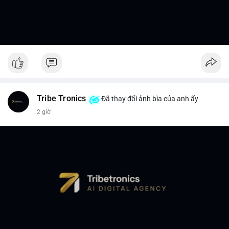
Tribe Tronics
Đã thay đổi ảnh bìa của anh ấy
2 giờ