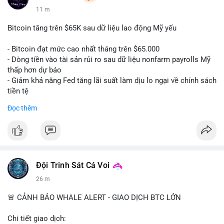
11 m
Bitcoin tăng trên $65K sau dữ liệu lao động Mỹ yếu
- Bitcoin đạt mức cao nhất tháng trên $65.000
- Dòng tiền vào tài sản rủi ro sau dữ liệu nonfarm payrolls Mỹ
thấp hơn dự báo
- Giảm khả năng Fed tăng lãi suất làm dịu lo ngại về chính sách
tiền tệ
#binancesquare
#cryptonews
#btc
Đọc thêm
$btc
#vlikevn
#titanbot
📰 Nguồn: Cointelegraph
Đội Trinh Sát Cá Voi
26 m
🚨 CẢNH BÁO WHALE ALERT - GIAO DỊCH BTC LỚN
Chi tiết giao dịch: