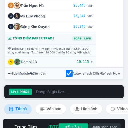
Trần Ngọc Hà
25,445
3
VNĐ
Võ Duy Phong
25,347
4
VNĐ
Đặng Kim Quỳnh
25,246
5
VNĐ
TỔNG ĐIỂM PAPER TRADE
TOP 5 · LIVE
Điểm live = số dư ví + ký quỹ + PnL chưa chốt · Chốt 12:00
ngày cuối tháng · Top 1 trên 20.000 đ nhận 30 ngày VIP Whale.
Demo123
10.115
1
đ
Hide Module
Diễn đàn
Auto-refresh (30s)
Refresh Now
Đang tải giá live...
LIVE PRICE
Tất cả
Văn bản
Hình ảnh
Video
Trung Tâm
(BTC
Biểu Đồ Xu
Danh Sách Theo