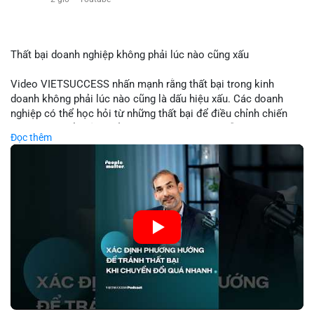
$eth
#vlikevn
#titanbot
Thất bại doanh nghiệp không phải lúc nào cũng xấu
📰 Nguồn: Cointelegraph
Video VIETSUCCESS nhấn mạnh rằng thất bại trong kinh
doanh không phải lúc nào cũng là dấu hiệu xấu. Các doanh
nghiệp có thể học hỏi từ những thất bại để điều chỉnh chiến
lược, phát triển sản phẩm mới, hoặc phát hiện lỗi trong quy
Đọc thêm
trình. Trong lĩnh vực tài chính và crypto, hiểu rõ nguyên nhân
thất bại giúp quản lý rủi ro hiệu quả và tránh lặp lại sai lầm.
Điều này đặc biệt quan trọng khi áp dụng vào các mô hình kinh
doanh mới hoặc đầu tư vào dự án blockchain.
🎥 Xem video trực tiếp tại:
Nguồn: VIETSUCCESS