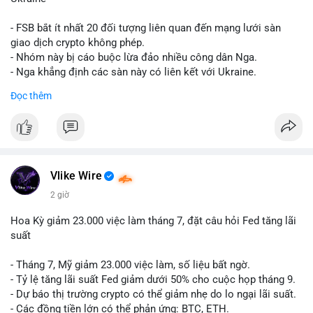
giống nhau ở mọi bài như
#whalealert
,
#smartmoney
,
#cryptonews
,
#vlikesignals
. Mỗi bài viết phải có bộ hashtag
- FSB bắt ít nhất 20 đối tượng liên quan đến mạng lưới sàn
riêng biệt phản ánh đúng nội dung cụ thể của giao dịch đó. Ví
giao dịch crypto không phép.
dụ nếu giao dịch 45 BTC chuyển ví lạnh:
#45btc
#vilanh
- Nhóm này bị cáo buộc lừa đảo nhiều công dân Nga.
#tichluydaihan
#btcmempool
. KHÔNG dùng hashtag tên mô
- Nga khẳng định các sàn này có liên kết với Ukraine.
hình AI (
#gpt
,
#deepseek
,
#gemini
,
#claude
,
#ai
).
Đọc thêm
#russia
#cryptonews
#regulation
#fsb
$btc $eth
#vlikevn
#titanbot
Vlike Wire
📰 Nguồn: CoinDesk
2 giờ
Hoa Kỳ giảm 23.000 việc làm tháng 7, đặt câu hỏi Fed tăng lãi
suất
- Tháng 7, Mỹ giảm 23.000 việc làm, số liệu bất ngờ.
- Tỷ lệ tăng lãi suất Fed giảm dưới 50% cho cuộc họp tháng 9.
- Dự báo thị trường crypto có thể giảm nhẹ do lo ngại lãi suất.
- Các đồng tiền lớn có thể phản ứng: BTC, ETH.