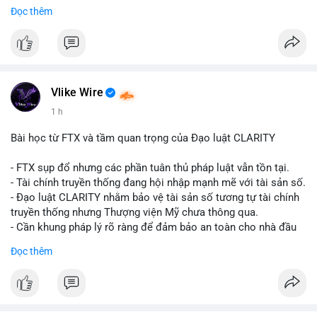
Đọc thêm
$btc
#vlikevn
#titanbot
📰 Nguồn: CoinDesk
Vlike Wire
1 h
Bài học từ FTX và tầm quan trọng của Đạo luật CLARITY
- FTX sụp đổ nhưng các phần tuân thủ pháp luật vẫn tồn tại.
- Tài chính truyền thống đang hội nhập mạnh mẽ với tài sản số.
- Đạo luật CLARITY nhằm bảo vệ tài sản số tương tự tài chính
truyền thống nhưng Thượng viện Mỹ chưa thông qua.
- Cần khung pháp lý rõ ràng để đảm bảo an toàn cho nhà đầu
tư.
Đọc thêm
#binancesquare
#cryptonews
#ftx
#regulation
#clarityact
$btc $eth