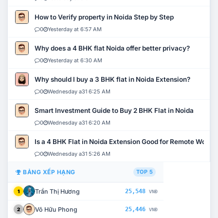
How to Verify property in Noida Step by Step
0
Yesterday at 6:57 AM
Why does a 4 BHK flat Noida offer better privacy?
0
Yesterday at 6:30 AM
Why should I buy a 3 BHK flat in Noida Extension?
0
Wednesday a31 6:25 AM
Smart Investment Guide to Buy 2 BHK Flat in Noida
0
Wednesday a31 6:20 AM
Is a 4 BHK Flat in Noida Extension Good for Remote Work?
0
Wednesday a31 5:26 AM
BẢNG XẾP HẠNG
TOP 5
Trần Thị Hương
25,548
1
VNĐ
Võ Hữu Phong
25,446
2
VNĐ