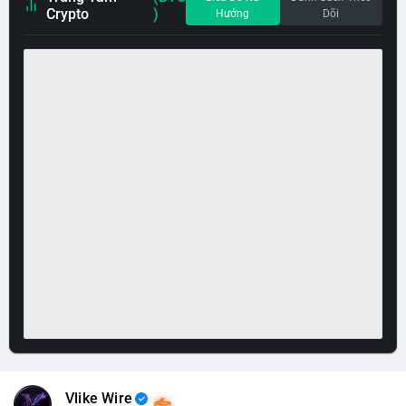
Crypto
)
Hướng
Dõi
Vlike Wire