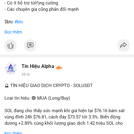
gây sốc thanh khoản tức thời, nhưng vẫn đủ sức tạo biến động
- Có ít hỗ trợ từ礿ng cường
tâm lý ngắn hạn nếu hướng đến sàn tập trung.
- Các chuyên gia cũng phản đối mạnh
Lời khuyên cho nhà đầu tư nhỏ lẻ:
$btc
#btc
Theo dõi các giao dịch tiếp theo từ cùng địa chỉ ví để xác nhận
Đọc thêm
hướng đi của dòng tiền. Tránh hành động theo cảm xúc, ưu
#vlikevn
#titanbot
tiên quản trị rủi ro và không mở vị thế lớn trước khi có tín hiệu
rõ ràng về đích đến của số BTC này.
📰 Nguồn: CoinDesk
#94dot58btc
#vilanh
#chuyentiencavoi
#btcmempool
#dongtienlon
Tín Hiệu Alpha
39 m
🔮 TÍN HIỆU GIAO DỊCH CRYPTO - SOLUSDT
Loại tín hiệu: 🟢 MUA (Long/Buy)
SOL đang cho thấy sức mạnh khi giá hiện tại $76.16 bám sát
vùng đỉnh 24h $76.81, cách đáy $73.57 tới 3.5%. Biến động
dương +2.89% cùng khối lượng giao dịch 1.42 triệu SOL cho
thấy lực cầu chủ động đang chiếm ưu thế, phe mua kiểm soát
Đọc thêm