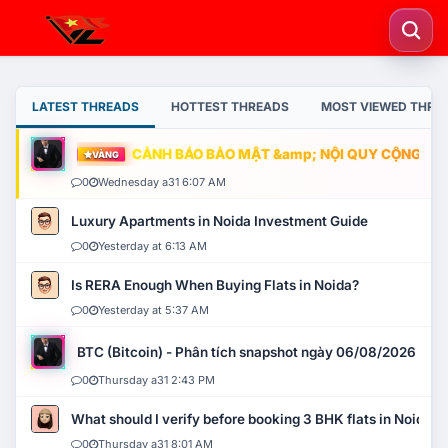
LATEST THREADS
HOTTEST THREADS
MOST VIEWED THRE
CẢNH BÁO BẢO MẬT &amp; NỘI QUY CỘNG ĐỒNG
VÀNG
0
Wednesday a31 6:07 AM
Luxury Apartments in Noida Investment Guide
0
Yesterday at 6:13 AM
Is RERA Enough When Buying Flats in Noida?
0
Yesterday at 5:37 AM
BTC (Bitcoin) - Phân tích snapshot ngày 06/08/2026
0
Thursday a31 2:43 PM
What should I verify before booking 3 BHK flats in Noida?
0
Thursday a31 8:01 AM