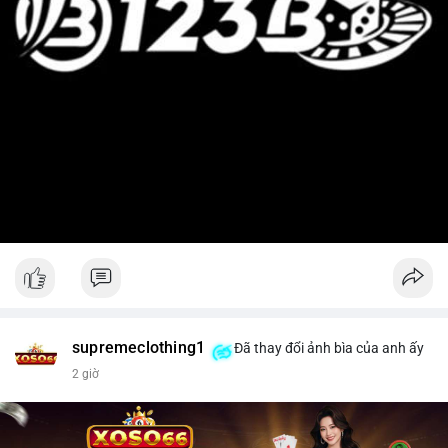
supremeclothing1
Đã thay đổi ảnh bìa của anh ấy
2 giờ