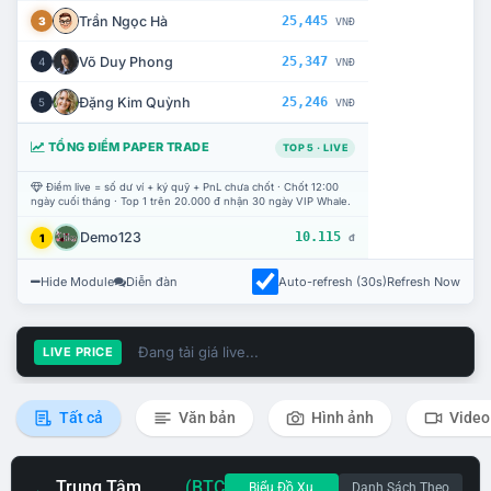
Trần Ngọc Hà
25,445
3
VNĐ
Võ Duy Phong
25,347
4
VNĐ
Đặng Kim Quỳnh
25,246
5
VNĐ
TỔNG ĐIỂM PAPER TRADE
TOP 5 · LIVE
Điểm live = số dư ví + ký quỹ + PnL chưa chốt · Chốt 12:00
ngày cuối tháng · Top 1 trên 20.000 đ nhận 30 ngày VIP Whale.
Demo123
10.115
1
đ
Hide Module
Diễn đàn
Auto-refresh (30s)
Refresh Now
Đang tải giá live...
LIVE PRICE
Tất cả
Văn bản
Hình ảnh
Video
Trung Tâm
(BTC
Biểu Đồ Xu
Danh Sách Theo