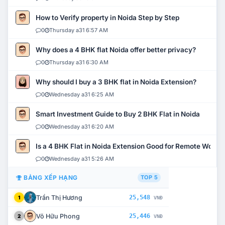
How to Verify property in Noida Step by Step
0
Thursday a31 6:57 AM
Why does a 4 BHK flat Noida offer better privacy?
0
Thursday a31 6:30 AM
Why should I buy a 3 BHK flat in Noida Extension?
0
Wednesday a31 6:25 AM
Smart Investment Guide to Buy 2 BHK Flat in Noida
0
Wednesday a31 6:20 AM
Is a 4 BHK Flat in Noida Extension Good for Remote Work?
0
Wednesday a31 5:26 AM
BẢNG XẾP HẠNG
TOP 5
Trần Thị Hương
25,548
1
VNĐ
Võ Hữu Phong
25,446
2
VNĐ