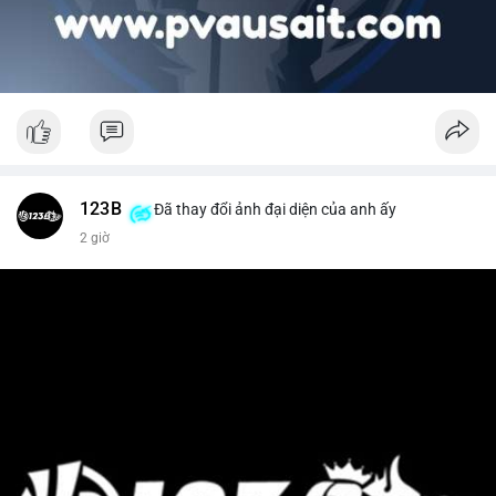
123B
Đã thay đổi ảnh đại diện của anh ấy
2 giờ