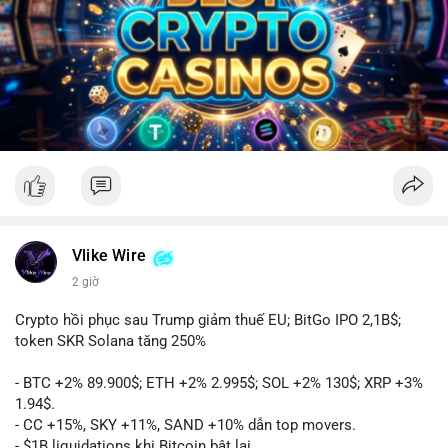
Vlike Wire
2 giờ
Crypto hồi phục sau Trump giảm thuế EU; BitGo IPO 2,1B$;
token SKR Solana tăng 250%
- BTC +2% 89.900$; ETH +2% 2.995$; SOL +2% 130$; XRP +3%
1.94$.
- CC +15%, SKY +11%, SAND +10% dẫn top movers.
- $1B liquidations khi Bitcoin bật lại.