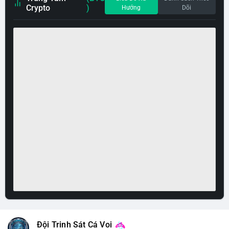
Crypto
)
Hướng
Dõi
Đội Trinh Sát Cá Voi