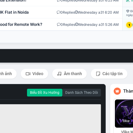
ida Extension?
0
Replies
Wednesday a31 6:25 AM
T
Đi
K Flat in Noida
0
Replies
Wednesday a31 6:20 AM
ngày
 Good for Remote Work?
0
Replies
Wednesday a31 5:26 AM
1
nh ảnh
Video
Âm thanh
Các tập tin
Thàn
Biểu Đồ Xu Hướng
Danh Sách Theo Dõi
Vlike W