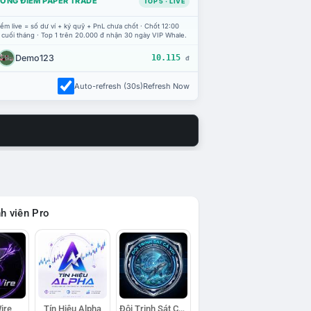
ỔNG ĐIỂM PAPER TRADE
TOP 5 · LIVE
ểm live = số dư ví + ký quỹ + PnL chưa chốt · Chốt 12:00
 cuối tháng · Top 1 trên 20.000 đ nhận 30 ngày VIP Whale.
Demo123
10.115
đ
Auto-refresh (30s)
Refresh Now
h viên Pro
ire
Tín Hiệu Alpha
Đội Trinh Sát Cá Voi