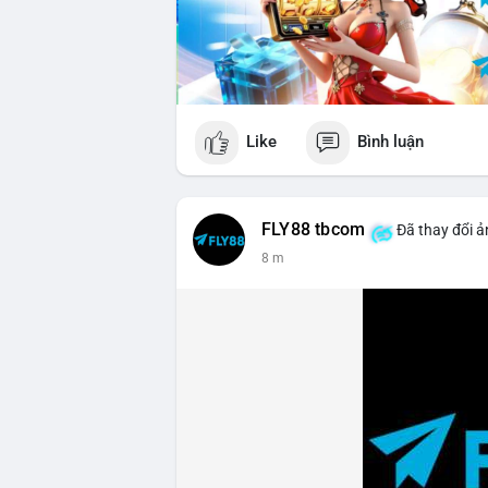
Like
Bình luận
FLY88 tbcom
Đã thay đổi ả
8 m