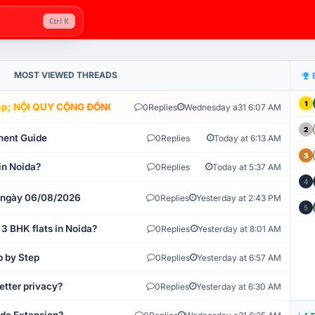
Ctrl K
MOST VIEWED THREADS
1
; NỘI QUY CỘNG ĐỒNG VLIKE.VN: HỆ THỐNG GIÁM SÁT TỰ ĐỘNG V
0
Replies
Wednesday a31 6:07 AM
2
ment Guide
0
Replies
Today at 6:13 AM
3
in Noida?
0
Replies
Today at 5:37 AM
4
t ngày 06/08/2026
0
Replies
Yesterday at 2:43 PM
5
 3 BHK flats in Noida?
0
Replies
Yesterday at 8:01 AM
p by Step
0
Replies
Yesterday at 6:57 AM
etter privacy?
0
Replies
Yesterday at 6:30 AM