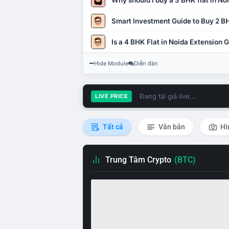
Why should I buy a 3 BHK flat in No
Smart Investment Guide to Buy 2 BH
Is a 4 BHK Flat in Noida Extension
Hide Module
Diễn đàn
Đang tải giá live...
LIVE PRICE
Tất cả
Văn bản
Hì
Trung Tâm Crypto
(BTC)