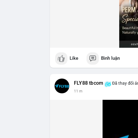
Like
Bình luận
FLY88 tbcom
Đã thay đổi ả
11 m