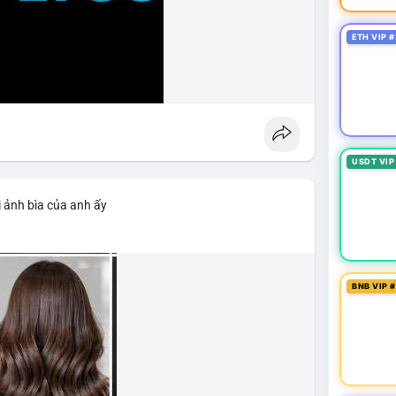
ETH VIP #
USDT VIP
 ảnh bìa của anh ấy
BNB VIP 