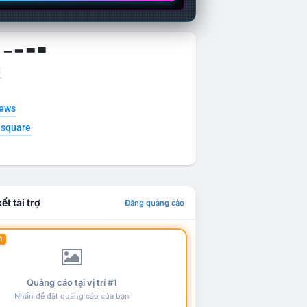
g ▁ ▂ ▃ ▄
t
news
esquare
ết tài trợ
Đăng quảng cáo
1
Quảng cáo tại vị trí #1
Nhấn để đặt quảng cáo của bạn