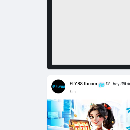
FLY88 tbcom
Đã thay đổi ả
8 m