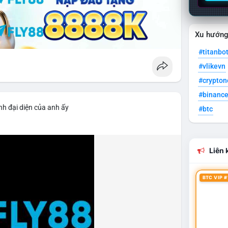
Xu hướn
#titanbo
#vlikevn
#crypto
#binanc
nh đại diện của anh ấy
#btc
Liên k
BTC VIP #