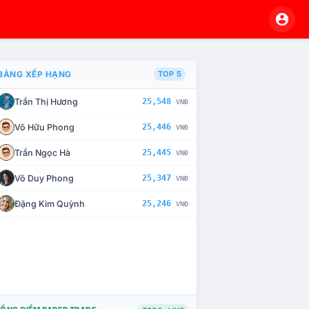
BẢNG XẾP HẠNG
TOP 5
Trần Thị Hương
25,548
VNĐ
À CHẾ TÀI XỬ LÝ VI PHẠM
Võ Hữu Phong
25,446
VNĐ
Trần Ngọc Hà
25,445
VNĐ
Võ Duy Phong
25,347
VNĐ
Đặng Kim Quỳnh
25,246
VNĐ