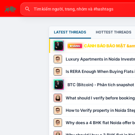
LATEST THREADS
HOTTEST THREADS
CẢNH BÁO BẢO MẬT &amp
VÀNG
Luxury Apartments in Noida Invest
Is RERA Enough When Buying Flats 
BTC (Bitcoin) - Phân tích snapsho
What should I verify before booking
How to Verify property in Noida Ste
Why does a 4 BHK flat Noida offer b