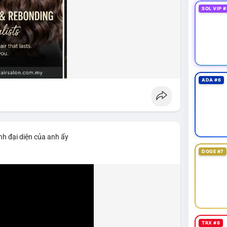
SOL VIP #
ADA #6
nh đại diện của anh ấy
DOGE #7
TRX #8