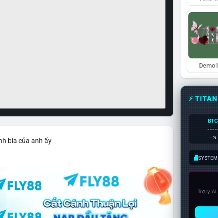
Demo1
⚡ TITA
BTC
----
--%
nh bìa của anh ấy
SYSTEM:
Trợ lý A